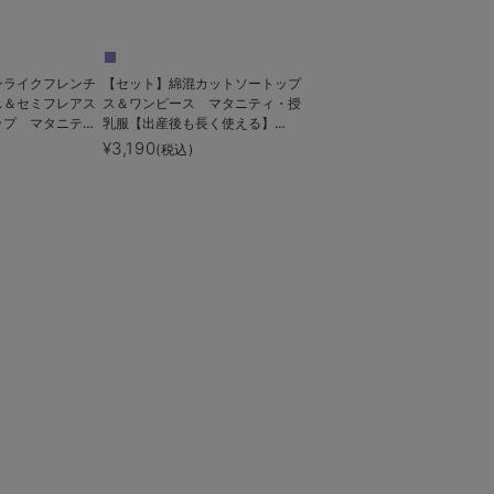
ンライクフレンチ
【セット】綿混カットソートップ
ス＆セミフレアス
ス＆ワンピース マタニティ・授
ップ マタニテ
乳服【出産後も長く使える】
産後も長く着られ
fairy（フェアリー）
¥3,190
(税込)