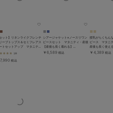
セット】リネンライクフレンチ
シアージャケット×ノースリワン
授乳がらくちん
リーブトップス＆セミフレアス
ピースセット マタニティ・産後
ピース マタニ
ートセットアップ マタニテ
【産後も長く着れる】
産後も長く使え
・授乳服【出産後も長く着られ
Rosemadame（ローズマダム）
Rosemadam
￥6,589
￥4,389
税込
税込
1件
】
7,990
税込