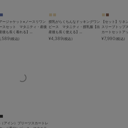
アージャケット×ノースリワン
授乳がらくちんなドッキングワン
【セット】リネ
ースセット マタニティ・産後
ピース マタニティ・授乳服【出
スリーブトップ
産後も長く着れる】
産後も長く使える】
カートセットア
osemadame（ローズマダム）
Rosemadame（ローズマダム）
ィ・授乳服【出
6,589
¥4,389
¥7,990
(税込)
(税込)
(税込)
る】
in（アイン）プリーツスカートレ