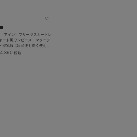
in（アイン）プリーツスカートレ
ヤード風ワンピース マタニテ
・授乳服【出産後も長く使え
】
4,390
税込