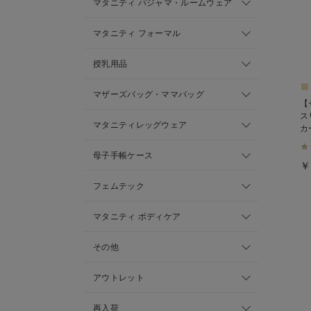
マタニティ パジャマ・ルームウェア
マタニティ フォーマル
授乳用品
マザーズバッグ・ママバッグ
【
ス
マタニティレッグウェア
カ
ィ
る
母子手帳ケース
￥
フェムテック
マタニティ ボディケア
その他
アウトレット
再入荷