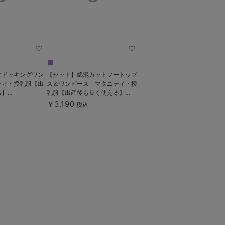
なドッキングワン
【セット】綿混カットソートップ
ティ・授乳服【出
ス＆ワンピース マタニティ・授
る】
乳服【出産後も長く使える】
e（ローズマダム）
fairy（フェアリー）
￥3,190
税込