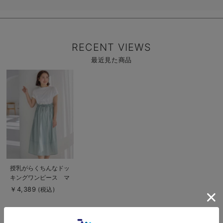
後【出産後も長く使
える】
RECENT VIEWS
最近見た商品
商
品
詳
細
を
見
る
商
授乳がらくちんなドッ
品
キングワンピース マ
詳
細
タニティ・授乳服【出
￥4,389
(税込)
を
産後も長く使える】
見
る
Rosemadame（ロー
ズマダム）