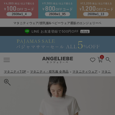
マタニティウェア/授乳服&ベビーウェア通販のエンジェリーベ
2026/NewArrival
送料495円(一部地域を除く) 7,700円以上で送料無料
LINE お友達登録で500円OFF
click
0
マタニティTOP
マタニティ・授乳服 全商品
マタニティウェア
マタニテ
＞
＞
＞
戻る
戻る
戻る
戻る
戻る
戻る
戻る
戻る
戻る
戻る
戻る
戻る
戻る
戻る
戻る
戻る
戻る
戻る
戻る
戻る
戻る
戻る
戻る
戻る
戻る
戻る
戻る
戻る
戻る
戻る
戻る
カートに入れる
マタニティウェア全て
マタニティ 下着・インナー全て
授乳服全て
マタニティ フォーマル全て
授乳用品全て
マタニティレッグウェア全て
マタニティ ボディケア全て
アウトレット全て
特集全て
再入荷全て
送料無料アイテム全て
ブラキャミ おまとめ
【37周年祭セール】
気温差別オススメアイ
マタニティウェア お
こだわりの履き心地！
出産準備応援割全て
春のマタニティワンピ
Gift Selection 
冬の冷え対策インナー
入院準備の持ち物チェ
冬のあったか特集全て
授乳がらくちんなドッキングワンピース マタニティ・授乳服【出産
マタニティ ワンピース
授乳ワンピース
マタニティ スーツ
妊婦用 抱き枕・授乳クッション
マタニティストッキング・タイツ
妊娠線クリーム
【アウトレット】ワンピース
抗菌防臭加工
再入荷｜インナー
授乳ブラ・マタニティブラ（マタニティインナー・産後用品）
ワンピース
【37周年祭セール】2
【15℃】3月下旬～
動きやすく着回しでき
強撚スムース(コスパ
【おまとめ割】パジャ
カジュアル
ジャケット派
マタニティパジャマ
【オフィスカジュアル
レギンスタイプ
【フォーマル】ワンピ
【ベビー】長袖
ハンカチ
快適ウェア10%OFF
セットアップ・ レイ
〜3,000円（税込）
薄くてあったか
入院してすぐ使うグッ
【冬のあったか特集】
後も長く使える】Rosemadame（ローズマダム）