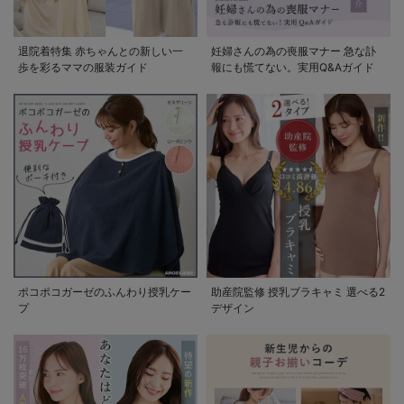
退院着特集 赤ちゃんとの新しい一
妊婦さんの為の喪服マナー 急な訃
歩を彩るママの服装ガイド
報にも慌てない。実用Q&Aガイド
ポコポコガーゼのふんわり授乳ケー
助産院監修 授乳ブラキャミ 選べる2
プ
デザイン