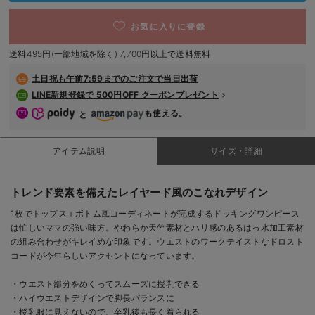
デロンギ
お気に入りに登録
入院準備の持ち物チェック
送料495円(一部地域を除く) 7,700円以上で送料無料
土日祝も
午前7:59までのご注文で当日出荷
LINE新規登録で 500円OFF クーポンプレゼント
も使える。
と
アイテム説明
サイズ・詳細
トレンド要素を備えたレイヤード風のこなれデザイン
1枚でトップス＋ボトム風コーディネートが完成するドッキングワンピース
は忙しいママの強い味方。やわらか天竺素材とハリ感のあるはっ水加工素材
の組み合わせがキレイめな印象です。ウエストのワークテイストなドロスト
コードが今年らしいアクセントになっています。
・ウエスト部分をめくってスムーズに授乳できる
・ハイウエストデザインで脚長バランスに
・授乳服に見えないので、卒乳後も長く着られる