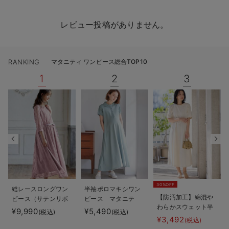
レビュー投稿がありません。
RANKING
マタニティ ワンピース総合TOP10
1
2
3
30%OFF
総レースロングワン
半袖ポロマキシワン
【防汚加工】綿混や
ピース（サテンリボ
ピース マタニテ
わらかスウェット半
ンベルト付） マタ
ィ・授乳服【出産後
¥9,990
¥5,490
(税込)
(税込)
袖フレアワンピー
ニティ・授乳服【出
も長く使える】
¥3,492
(税込)
ス マタニティ・産
産後も長く使える】