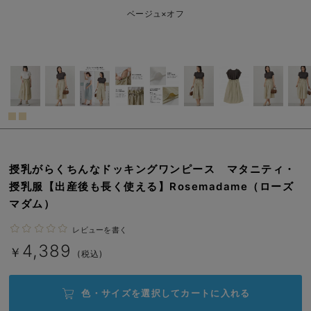
L/在庫なし
ベージュ
erbaviva（エルバビーバ）
ベージュ×オフ
L/在庫なし
安心の日本製。先輩ママが買ってよかった！本当に必要な出産準備品
￥4,389
売り切れ
ハレの日に着るANGELIEBEのセレモニー
買って正解！高評価レビューアイテム
冬に可愛いニットがお得！
閉じる
親子コーデ｜ママとベビーにおすすめ！
授乳がらくちんなドッキングワンピース マタニティ・
便利な育児家電
授乳服【出産後も長く使える】Rosemadame（ローズ
マダム）
Gift Selection 出産祝い
レビューを書く
ロンパースはいつからいつまで使う？選ぶポイントも解説！
4,389
￥
(税込)
保育園・入園準備特集
色・サイズを選択して
カートに入れる
ファルスカ