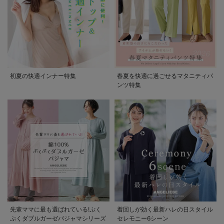
初夏の快適インナー特集
春夏を快適に過ごせるマタニティパ
ンツ特集
先輩ママに最も選ばれている!ぷく
着回しが効く最新ハレの日スタイル
ぷくダブルガーゼパジャマシリーズ
セレモニー6シーン