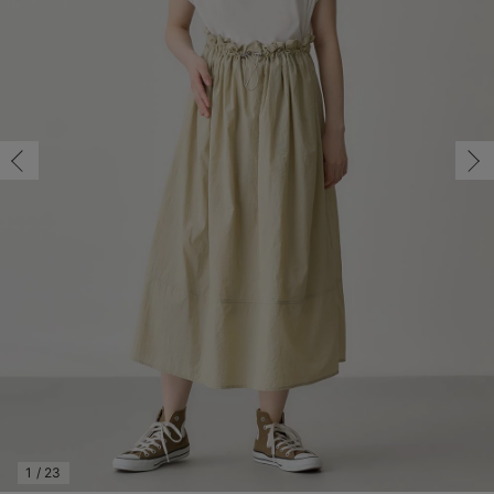
マタニティ パンツ
マタニティ ショーツ
授乳トップス
マタニティ オフィス 通勤服
授乳 ケープ
マタニティレギンス
【アウトレット】トップス・授乳トップス
透け防止
再入荷｜アウター
トップス
【37周年祭セール】4
【〜10℃】3月中旬
涼しくて可愛い「ワン
デニム
きれいめトップス派
マタニティインナー
【オフィスカジュアル
パンツタイプ
【フォーマル】ボトム
【ベビー】半袖
2WAYオール
Aライン ・フレアワ
〜5,000円（税込）
綿混素材
赤ちゃんへ使うもの
【冬のあったか特集】
M/在庫あり
マタニティ スカート
妊婦帯・腹帯・産前ガードル
マタニティ ドレス（結婚式・お呼ばれ）
【アウトレット】ボトムス
見えてもカワイイ
パンツ
レギンス
きれいめスカート派
ベビー
【フォーマル】トップ
【ベビー】グッズ
コンビ肌着
Iライン ・タイトシ
〜10,000円（税込）
腹巻・ひざ上パンツ
産後に使うグッズ
【冬のあったか特集】
M/在庫あり
￥4,389
マタニティ トップス
マタニティ 授乳 キャミソール
マタニティ フォーマル パンツ・ボトムス
【アウトレット】パジャマ
コットン素材
スカート
オフィス
きれいめ美脚パンツ派
短肌着
快適ウェア10%OFF
ジャンパースカート/
10,001円（税込）〜
保温&リカバリー
【冬のあったか特集】
カートに入れる
マタニティ アウター（コート）・ママコート
産褥ショーツ
【アウトレット】インナー
冷房対策
パジャマ
ツィード派
セット
ワーク・オフィス
女の子におススメのギ
レギンス・タイツ
L/在庫あり
ベージュ×オフ
骨盤・マタニティベルト （妊娠中・産後）
【アウトレット】ベビー
接触冷感素材
インナー
MAX55%OFF ブラッ
王道シンプル派
カジュアル
男の子におススメのギ
カップ付きインナー
L/在庫あり
￥4,389
産後 ガードル インナー
Tシャツブラ
雑貨
セットアップ派
フォーマル / オケー
定番ギフト
あったか度◎
カートに入れる
マタニティ 腹巻き
ブラトップ
ベビー
あったかアイテム｜ベ
もらって嬉しいギフト
裏起毛素材
親子セット
かわいくておもしろい
M/在庫あり
快適機能ウェア特集 トップス
何枚あっても嬉しいア
M/在庫あり
￥4,389
快適機能ウェア特集 ボトムス
長く使えるアイテム
カートに入れる
快適機能ウェア特集 パジャマ
お部屋映えアイテム
1
/
23