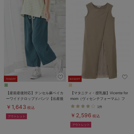
70%OFF
60%OFF
【産前産後対応】テンセル麻ベイカ
【マタニティ・授乳服】Vicente for
ーワイドクロップドパンツ【出産後
mom（ヴィセンテフォーマム）フ
も長く使える】
ロントプリーツワンピース【出産後
￥1,643
1件
税込
も長く使える】
￥2,596
税込