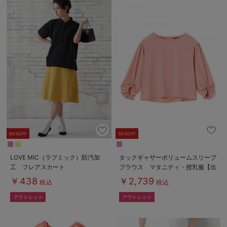
90%OFF
50%OFF
LOVE MIC（ラブミック）防汚加
タックギャザーボリュームスリーブ
工 フレアスカート
ブラウス マタニティ・授乳服【出
産後も長く使える】
￥438
￥2,739
税込
税込