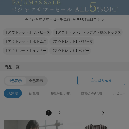
erbaviva（エルバビーバ）
安心の日本製。先輩ママが買ってよかった！本当に必要な出産準備品
→パジャマサマーセール全品5%OFF!詳細はコチラ
ハレの日に着るANGELIEBEのセレモニー
【アウトレット】ワンピース
【アウトレット】トップス・授乳トップス
買って正解！高評価レビューアイテム
【アウトレット】ボトムス
【アウトレット】パジャマ
【アウトレット】インナー
【アウトレット】ベビー
冬に可愛いニットがお得！
親子コーデ｜ママとベビーにおすすめ！
商品一覧
便利な育児家電
絞り込み
1色表示
全色表示
Gift Selection 出産祝い
人気順
新着順
価格が低い順
価格が高い順
レビュー
ロンパースはいつからいつまで使う？選ぶポイントも解説！
保育園・入園準備特集
1
2
ファルスカ