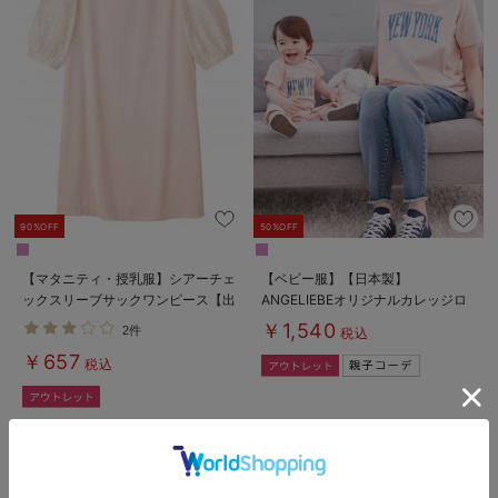
90%OFF
50%OFF
【マタニティ・授乳服】シアーチェ
【ベビー服】【日本製】
ックスリーブサックワンピース【出
ANGELIEBEオリジナルカレッジロ
産後も長く使える】
ゴロンパース
￥1,540
2件
税込
￥657
税込