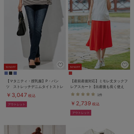
50%OFF
50%OFF
【マタニティ・授乳服】P・パン
【産前産後対応】ミモレ丈タックフ
ツ ストレッチデニムタイトストレ
レアスカート【出産後も長く使え
ート
る】
￥3,047
1件
税込
￥2,739
税込