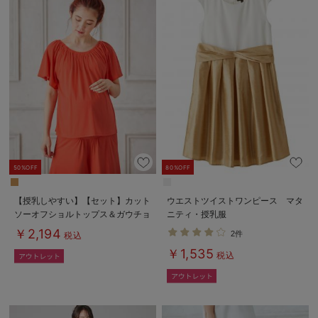
50%OFF
80%OFF
【授乳しやすい】【セット】カット
ウエストツイストワンピース マタ
ソーオフショルトップス＆ガウチョ
ニティ・授乳服
パンツ
￥2,194
2件
税込
￥1,535
税込