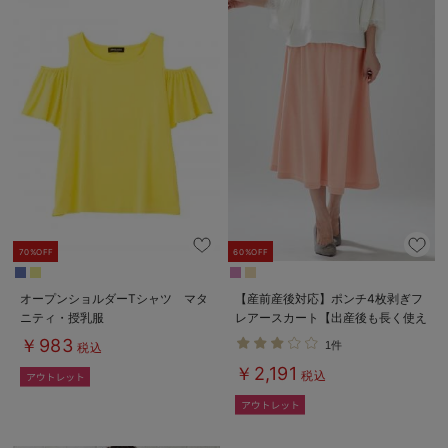
70%OFF
60%OFF
オープンショルダーTシャツ マタ
【産前産後対応】ポンチ4枚剥ぎフ
ニティ・授乳服
レアースカート【出産後も長く使え
る】
￥983
1件
税込
￥2,191
税込