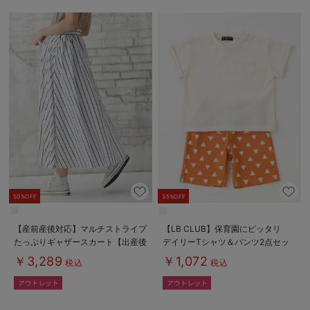
50%OFF
35%OFF
【産前産後対応】マルチストライプ
【LB CLUB】保育園にピッタリ
たっぷりギャザースカート【出産後
デイリーTシャツ＆パンツ2点セッ
も長く使える】
ト
￥3,289
￥1,072
税込
税込