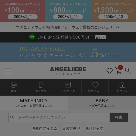
マタニティウェア/授乳服&ベビーウェア通販のエンジェリーベ
2026/NewArrival
送料495円(一部地域を除く) 7,700円以上で送料無料
LINE お友達登録で500円OFF
click
0
新作
カテゴリ
ランキング
お気に入り
ログイン
MATERNITY
BABY
戻る
戻る
戻る
戻る
戻る
戻る
戻る
戻る
戻る
戻る
戻る
戻る
戻る
戻る
戻る
戻る
戻る
戻る
戻る
戻る
戻る
戻る
戻る
戻る
戻る
戻る
戻る
戻る
戻る
戻る
戻る
カートに入れる
マタニティ & 授乳服はこちら
ベビー用品はこちら
マタニティウェア全て
マタニティ 下着・インナー全て
授乳服全て
マタニティ フォーマル全て
授乳用品全て
マタニティレッグウェア全て
マタニティ ボディケア全て
アウトレット全て
特集全て
再入荷全て
送料無料アイテム全て
ブラキャミ おまとめ
【37周年祭セール】
気温差別オススメアイ
マタニティウェア お
こだわりの履き心地！
出産準備応援割全て
春のマタニティワンピ
Gift Selection 
冬の冷え対策インナー
入院準備の持ち物チェ
冬のあったか特集全て
閉じる
マタニティ ワンピース
授乳ワンピース
マタニティ スーツ
妊婦用 抱き枕・授乳クッション
マタニティストッキング・タイツ
妊娠線クリーム
【アウトレット】ワンピース
抗菌防臭加工
再入荷｜インナー
授乳ブラ・マタニティブラ（マタニティインナー・産後用品）
ワンピース
【37周年祭セール】2
【15℃】3月下旬～
動きやすく着回しでき
強撚スムース(コスパ
【おまとめ割】パジャ
カジュアル
ジャケット派
マタニティパジャマ
【オフィスカジュアル
レギンスタイプ
【フォーマル】ワンピ
【ベビー】長袖
ハンカチ
快適ウェア10%OFF
セットアップ・ レイ
〜3,000円（税込）
薄くてあったか
入院してすぐ使うグッ
【冬のあったか特集】
#新作アイテム
#お宮参り
#パジャマ