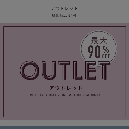
マタニティ パンツ
マタニティ ショーツ
授乳トップス
マタニティ オフィス 通勤服
授乳 ケープ
マタニティレギンス
【アウトレット】トップス・授乳トップス
透け防止
再入荷｜アウター
トップス
【37周年祭セール】4
【〜10℃】3月中旬
涼しくて可愛い「ワン
デニム
きれいめトップス派
マタニティインナー
【オフィスカジュアル
パンツタイプ
【フォーマル】ボトム
【ベビー】半袖
2WAYオール
Aライン ・フレアワ
〜5,000円（税込）
綿混素材
赤ちゃんへ使うもの
【冬のあったか特集】
アウトレット
マタニティ スカート
妊婦帯・腹帯・産前ガードル
マタニティ ドレス（結婚式・お呼ばれ）
【アウトレット】ボトムス
見えてもカワイイ
パンツ
レギンス
きれいめスカート派
ベビー
【フォーマル】トップ
【ベビー】グッズ
コンビ肌着
Iライン ・タイトシ
〜10,000円（税込）
腹巻・ひざ上パンツ
産後に使うグッズ
【冬のあったか特集】
対象商品 64件
マタニティ トップス
マタニティ 授乳 キャミソール
マタニティ フォーマル パンツ・ボトムス
【アウトレット】パジャマ
コットン素材
スカート
オフィス
きれいめ美脚パンツ派
短肌着
快適ウェア10%OFF
ジャンパースカート/
10,001円（税込）〜
保温&リカバリー
【冬のあったか特集】
マタニティ アウター（コート）・ママコート
産褥ショーツ
【アウトレット】インナー
冷房対策
パジャマ
ツィード派
セット
ワーク・オフィス
女の子におススメのギ
レギンス・タイツ
骨盤・マタニティベルト （妊娠中・産後）
【アウトレット】ベビー
接触冷感素材
インナー
MAX55%OFF ブラッ
王道シンプル派
カジュアル
男の子におススメのギ
カップ付きインナー
産後 ガードル インナー
Tシャツブラ
雑貨
セットアップ派
フォーマル / オケー
定番ギフト
あったか度◎
マタニティ 腹巻き
ブラトップ
ベビー
あったかアイテム｜ベ
もらって嬉しいギフト
裏起毛素材
親子セット
かわいくておもしろい
快適機能ウェア特集 トップス
何枚あっても嬉しいア
快適機能ウェア特集 ボトムス
長く使えるアイテム
快適機能ウェア特集 パジャマ
お部屋映えアイテム