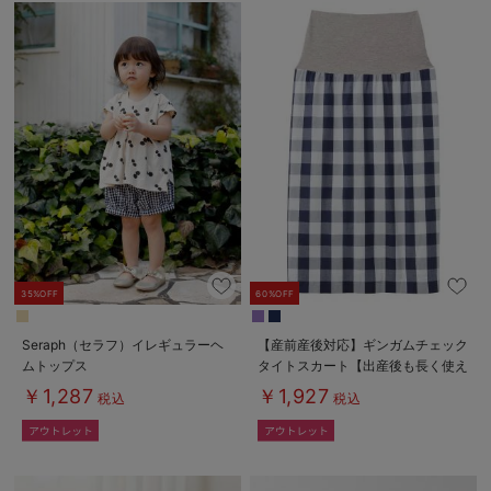
35%OFF
60%OFF
Seraph（セラフ）イレギュラーヘ
【産前産後対応】ギンガムチェック
ムトップス
タイトスカート【出産後も長く使え
る】
￥1,287
￥1,927
税込
税込