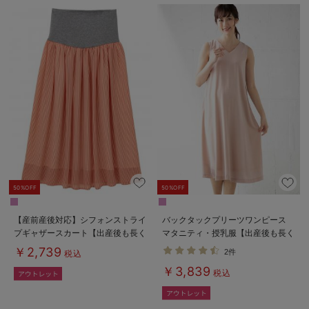
50%OFF
50%OFF
【産前産後対応】シフォンストライ
バックタックプリーツワンピース
プギャザースカート【出産後も長く
マタニティ・授乳服【出産後も長く
使える】
使える】
￥2,739
2件
税込
￥3,839
税込