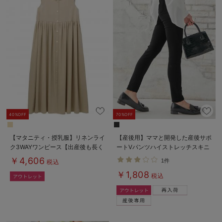
40%OFF
70%OFF
【マタニティ・授乳服】リネンライ
【産後用】ママと開発した産後サポ
ク3WAYワンピース【出産後も長く
ートVパンツハイストレッチスキニ
使える】
ー
￥4,606
1件
税込
￥1,808
税込