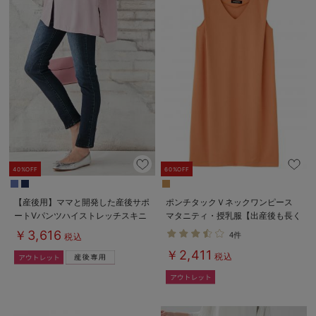
40%OFF
60%OFF
【産後用】ママと開発した産後サポ
ポンチタックＶネックワンピース
ートVパンツハイストレッチスキニ
マタニティ・授乳服【出産後も長く
ー
使える】
￥3,616
4件
税込
￥2,411
税込