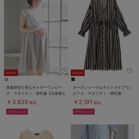
デロンギ
入院準備の持ち物チェック
50%OFF
60%OFF
異素材切り替えギャザーワンピー
オーガンジーマルチストライプワン
ス マタニティ・授乳服【出産後も
ピース マタニティ・授乳服
長く使える】
￥3,839
￥2,191
税込
税込