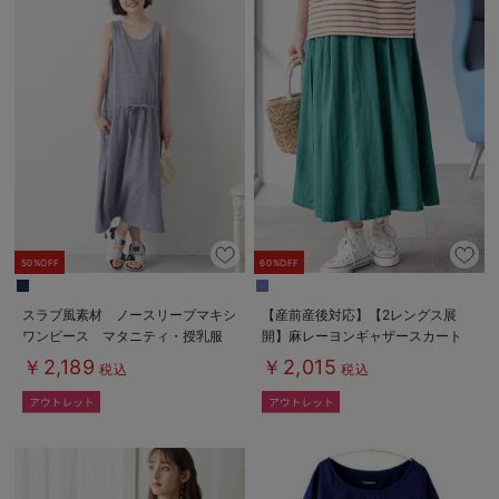
50%OFF
60%OFF
スラブ風素材 ノースリーブマキシ
【産前産後対応】【2レングス展
ワンピース マタニティ・授乳服
開】麻レーヨンギャザースカート
【出産後も長く使える】
【出産後も長く使える】
￥2,189
￥2,015
税込
税込