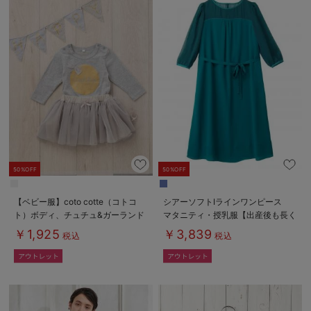
50%OFF
50%OFF
【ベビー服】coto cotte（コトコ
シアーソフトIラインワンピース
ト）ボディ、チュチュ&ガーランド
マタニティ・授乳服【出産後も長く
3点セット
使える】
￥1,925
￥3,839
税込
税込