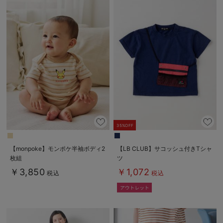
35%OFF
【monpoke】モンポケ半袖ボディ2
【LB CLUB】サコッシュ付きTシャ
枚組
ツ
￥3,850
￥1,072
税込
税込