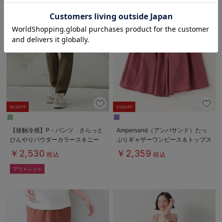
お気に入り商品を確認する
50%OFF
35%OFF
【接触冷感】P・パンツ さらっと
Ampersand（アンパサンド）たっ
ひんやりパウダーカラースキニー
ぷりギャザーワンピース＆トップス
￥2,530
￥2,359
税込
税込