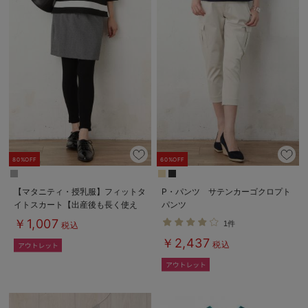
80%OFF
60%OFF
【マタニティ・授乳服】フィットタ
P・パンツ サテンカーゴクロプト
イトスカート【出産後も長く使え
パンツ
る】
￥1,007
1件
税込
￥2,437
税込