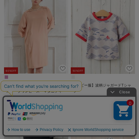
60%OFF
50%OFF
ハイクオリティジョーゼット ベル
【ベビー服】波柄ジャガードTシャ
スリーブワンピース マタニティ・
ツ
授乳服【出産後も長く使える】
￥2,191
￥1,265
税込
税込