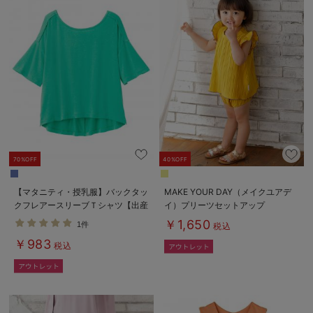
70%OFF
40%OFF
【マタニティ・授乳服】バックタッ
MAKE YOUR DAY（メイクユアデ
クフレアースリーブＴシャツ【出産
イ）プリーツセットアップ
後も長く使える】
￥1,650
1件
税込
￥983
税込