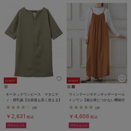
60%OFF
40%OFF
キーネックワンピース マタニテ
ヴィンテージサテンギャザーオール
ィ・授乳服【出産後も長く使える】
インワン【裾が床につかない機能付
き】 マタニティ・授乳服【出産後
2件
1件
も長く使える】
￥2,631
￥4,606
税込
税込