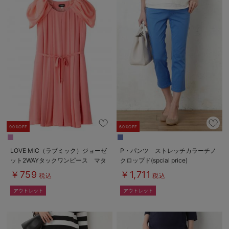
90%OFF
60%OFF
LOVE MIC（ラブミック）ジョーゼ
P・パンツ ストレッチカラーチノ
ット2WAYタックワンピース マタ
クロップド(spcial price)
ニティ・授乳服
￥759
￥1,711
税込
税込