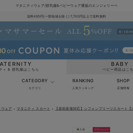
マタニティウェア/授乳服&ベビーウェア通販のエンジェリーベ
送料495円(一部地域を除く) 7,700円以上で送料無料
ATERNITY
BABY
ティ & 授乳服はこちら
ベビー用品はこ
CATEGORY
RANKING
SHOP
カテゴリ
人気ランキング
店舗情報
ィウェア
マタニティ スカート
【産前産後対応】シフォンプリーツスカート【
＞
＞