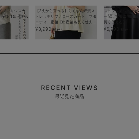
インマキシスカ
【2丈から選べる】らくちん綿混ス
ストレッチジョーゼ
・産後【出産後も
トレッチリブナロースカート マタ
ート マタニティ・
ニティ・産後【出産後も長く使え
長く使える】
る】
¥3,990
¥6,990
(税込)
(税込)
RECENT VIEWS
最近見た商品