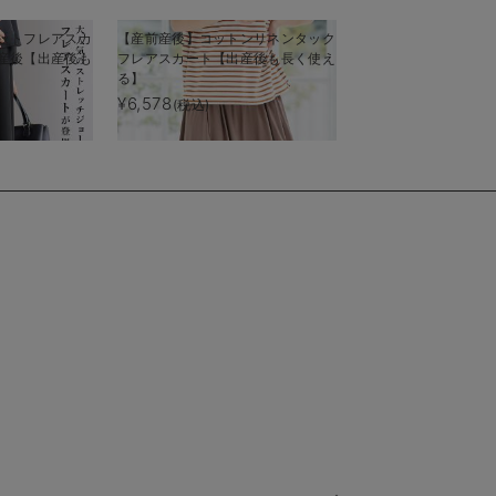
ットフレアスカ
【産前産後】コットンリネンタック
ラップスカート マタ
産後【出産後も
フレアスカート【出産後も長く使え
【出産後も長く使え
る】
¥6,578
¥6,490
(税込)
(税込)