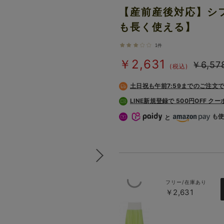
【産前産後対応】シ
も長く使える】
1件
￥2,631
￥6,57
(税込)
土日祝も
午前7:59までのご注文
LINE新規登録で 500円OFF ク
も
と
フリー/在庫あり
￥2,631
イエローグ
リーン