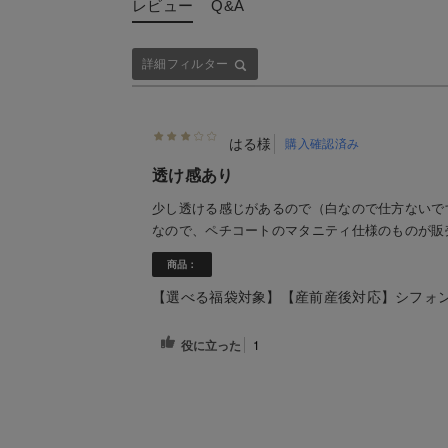
レビュー
Q&A
詳細フィルター
はる様
購入確認済み
透け感あり
少し透ける感じがあるので（白なので仕方ないで
なので、ペチコートのマタニティ仕様のものが販
商品：
【選べる福袋対象】【産前産後対応】シフォ
役に立った
1