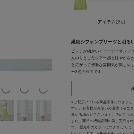
アイテム説明
繊細シフォンプリーツと明る
ピッチが細かいアコーディオンプ
んのりとしたシアー感と軽やかさ
と広がって優雅な雰囲気が楽しめ
／着用サイズ：S-M
イエローグ
ー3色の展開です。
※ご覧頂いている商品画像につきまし
すが、
お客様がお使いの環境（モニタ
異なる場合がございます。予めご了承
また、商品の機能説明の為、完売され
す。 販売中のカラーにつきましては
いいたします。
※商品画像・イメージ