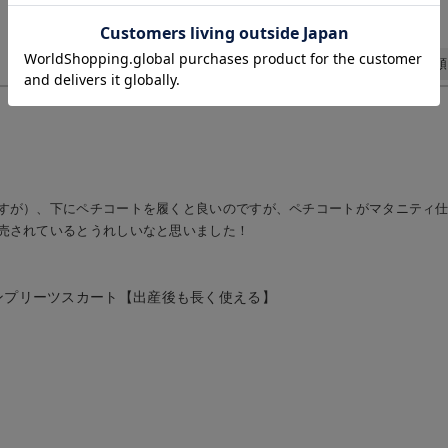
お気に入り商品を確認する
お買い物を続ける
カートへ進む
日付順 ↓
評価順
すが）、下にペチコートを履くと良いのですが、ペチコートがマタニティ
売されているとうれしいなと思いました！
ンプリーツスカート【出産後も長く使える】