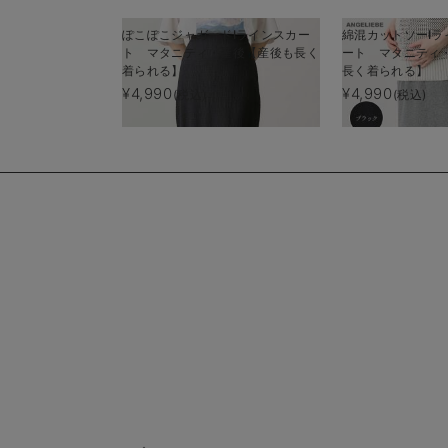
ぽこぽこジャガードIラインスカー
綿混カットソーIラ
ト マタニティ・産後【産後も長く
ート マタニティ
着られる】
長く着られる】
¥4,990
¥4,990
(税込)
(税込)