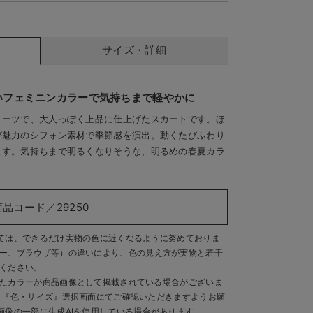
サイズ・詳細
いフェミニンカラーで気持ちまで軽やかに
リーツで、大人っぽく上品に仕上げたスカートです。ほ
が魅力のシフォン素材で季節感を演出。動くたびふわり
ます。気持ちまで明るくなりそうな、明るめの春夏カラ
リーン
イエ
商品コード／29250
ては、できるだけ実物の色に近くなるように努めておりま
ー、ブラウザ等）の違いにより、色の見え方が実物と若干
ください。
たカラーが商品画像として掲載されている場合がございま
、『色・サイズ』選択画面にてご確認いただきますようお願
画像の一部に生成AIを使用している場合があります。