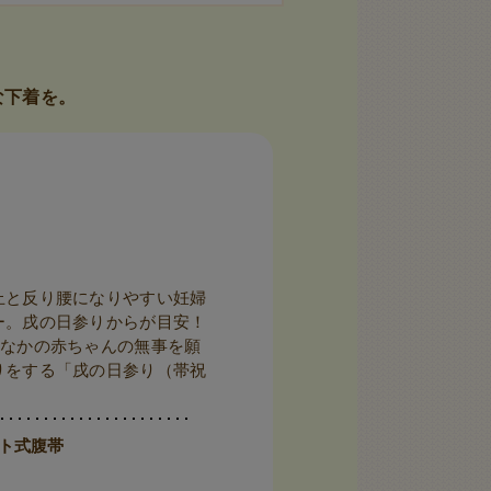
な下着を。
止と反り腰になりやすい妊婦
ー。戌の日参りからが目安！
おなかの赤ちゃんの無事を願
りをする「戌の日参り（帯祝
ルト式腹帯