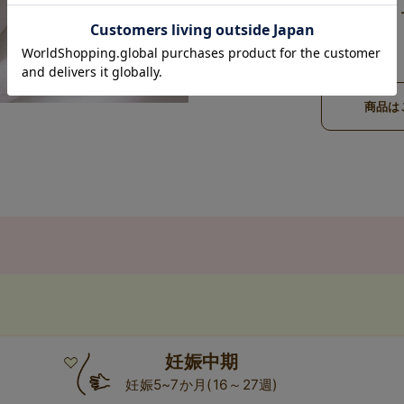
mamanic ママニッ
¥2,530
商品は
妊娠中期
妊娠5~7か月(16～27週)