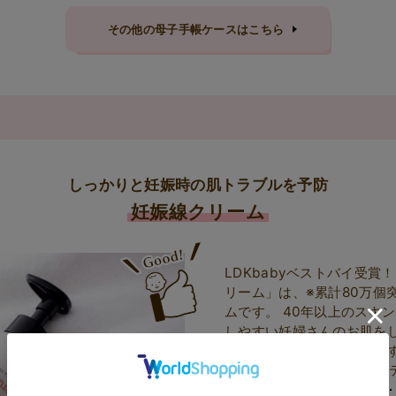
その他の母子手帳ケースはこちら
しっかりと妊娠時の肌トラブルを予防
妊娠線クリーム
LDKbabyベストバイ受賞
リーム」は、※累計80万個
ムです。 40年以上のスキ
しやすい妊婦さんのお肌を
み」やトラブル予防におす
※2022年11月実績（レバ