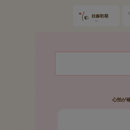
妊娠初期
心拍が