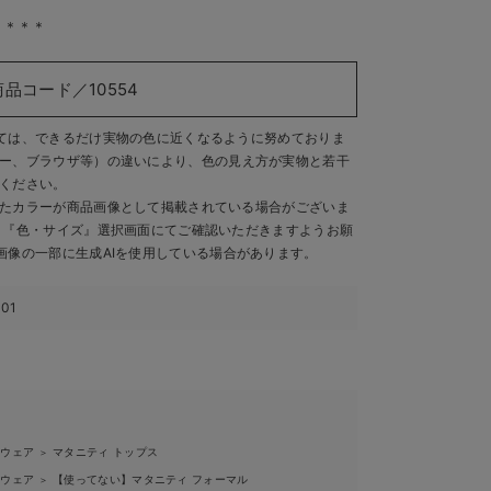
＊＊＊＊
商品コード／10554
ては、できるだけ実物の色に近くなるように努めておりま
ー、ブラウザ等）の違いにより、色の見え方が実物と若干
ください。
たカラーが商品画像として掲載されている場合がございま
、『色・サイズ』選択画面にてご確認いただきますようお願
画像の一部に生成AIを使用している場合があります。
301
ィウェア
マタニティ トップス
＞
ィウェア
【使ってない】マタニティ フォーマル
＞