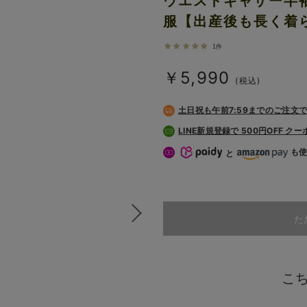
ウエストギャザー半
服【出産後も長く着
1件
￥5,990
(税込)
土日祝も
午前7:59までのご注文
LINE新規登録で 500円OFF ク
も
と
た
こ