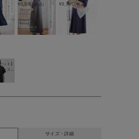
後も長く
ー付) マタニティ・
授乳服【出産後も長く
¥6,990
¥9,990
)
(税込)
(税込)
授乳服【出産後も長く
使える】
着られる】
セット】
ピース
＆襟付き
)
ス 出産
 マタニ
サイズ・詳細