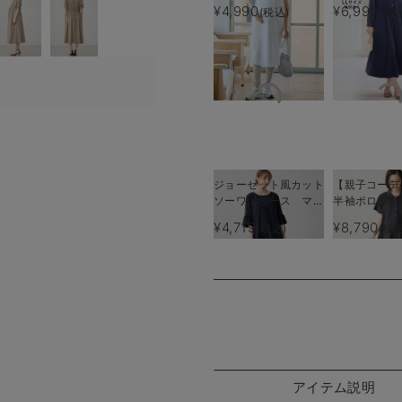
リーブワンピース マ
授乳服【出産
¥4,990
¥6,990
(税込)
(税込
タニティ・産後授乳服
使える】
【出産後も長く使え
る】
ジョーゼット風カット
【親子コーデ
ソーワンピース マタ
半袖ポロワン
ニティ・産後授乳【出
（ひざ下丈）
¥4,719
¥8,790
(税込)
(税込
産後も長く使える】
ポロロンパー
Rosemadame（ロー
準備 ギフト
ズマダム）
ティ・授乳服
アイテム説明