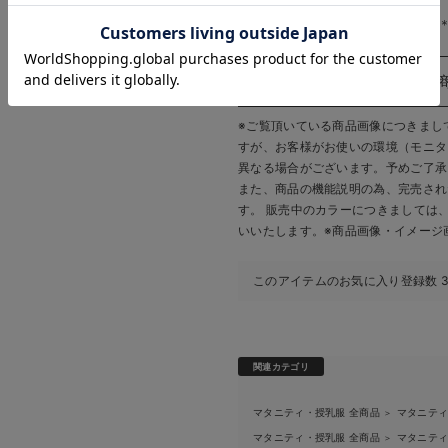
生地の厚さ：普通
お気に入り商品を確認する
お買い物を続ける
カートへ進む
＊＊＊＊＊＊＊＊＊＊＊＊＊＊＊
※ご覧頂いている商品画像につきまし
すが、
お客様がお使いの環境（モニタ
異なる場合がございます。予めご了承
また、商品の機能説明の為、完売され
す。 販売中のカラーにつきましては
いいたします。
※商品画像・イメージ
このアイテムのお気に入り登録数
関連カテゴリ
マタニティ・授乳服 全商品
マタニテ
＞
マタニティ・授乳服 全商品
マタニテ
＞