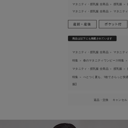
マタニティ・授乳服 全商品
授乳服
＞
＞
マタニティ・授乳服 全商品
マタニテ
＞
商品は以下にも掲載されています
マタニティ・授乳服 全商品
マタニテ
＞
特集
春のマタニティワンピース特集
＞
＞
マタニティ・授乳服 全商品
授乳服
＞
＞
特集
べとつく夏も、1枚でさらっと快適
＞
服】
返品・交換
キャンセル