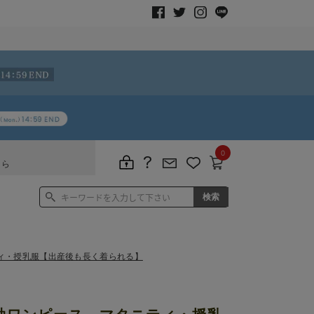
0
ちら
ィ・授乳服【出産後も長く着られる】