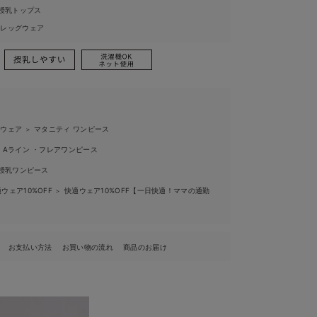
授乳トップス
ィレッグウェア
ィウェア
マタニティ ワンピース
＞
Aライン ・フレアワンピース
授乳ワンピース
ウェア10%OFF
快適ウェア10%OFF【一日快適！ママの通勤
＞
お支払い方法
お買い物の流れ
商品のお届け