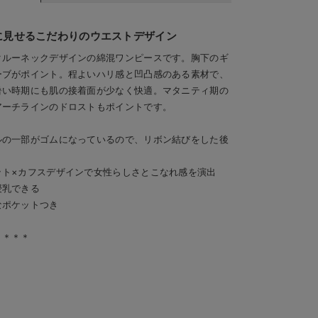
に見せるこだわりのウエストデザイン
クルーネックデザインの綿混ワンピースです。胸下のギ
ーブがポイント。程よいハリ感と凹凸感のある素材で、
暑い時期にも肌の接着面が少なく快適。マタニティ期の
アーチラインのドロストもポイントです。
ルの一部がゴムになっているので、リボン結びをした後
ット×カフスデザインで女性らしさとこなれ感を演出
授乳できる
なポケットつき
＊＊＊＊