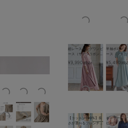
総レースロングワンピ
半袖ポロマキ
ース（サテンリボンベ
ース マタニ
ルト付） マタニテ
乳服【出産後
¥9,990
¥5,490
(税込)
(税
ったり
夏の通勤・お出かけに
ィ・授乳服【出産後も
える】
長く使える】
【コットン100%】長
ギャザーシャ
さが選べるフレンチス
ピース マタ