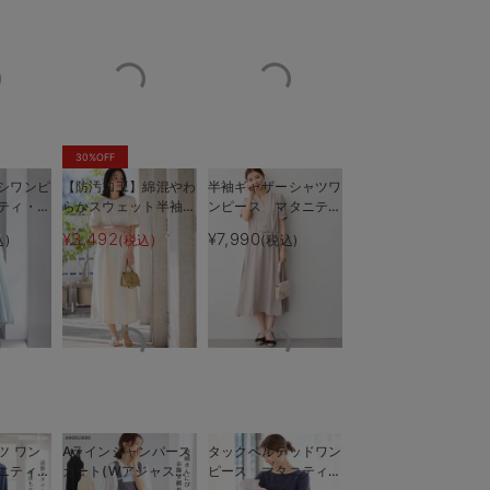
30%OFF
シワンピ
【防汚加工】綿混やわ
半袖ギャザーシャツワ
ティ・授
らかスウェット半袖フ
ンピース マタニテ
も長く使
レアワンピース マタ
ィ・産後授乳服【出産
¥3,492
¥7,990
込)
(税込)
(税込)
もサラリと快適
マタニティ期のお腹をキレイ
ニティ・産後【出産後
後も長く使える】
も長く使える】
ツ ワン
Aラインジャンパース
タックベルテッドワン
ニティ・
カート(Wアジャスタ
ピース マタニティ・