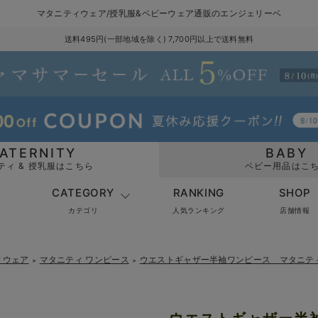
マタニティウェア/授乳服&ベビーウェア通販のエンジェリーベ
送料495円(一部地域を除く) 7,700円以上で送料無料
ATERNITY
BABY
ティ & 授乳服はこちら
ベビー用品はこ
CATEGORY
RANKING
SHOP
カテゴリ
人気ランキング
店舗情報
ィウェア
マタニティ ワンピース
ウエストギャザー半袖ワンピース マタニテ
＞
＞