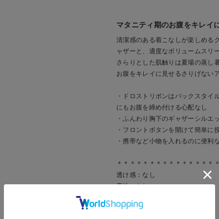
マタニティ期のお腹をキレイ
清潔感のある着こなしが楽しめる
ャザーと、適度なボリュームスリ
さらりとした肌触りは夏場の蒸し
お腹をキレイに見せるさりげない
・ドロストリボンはバックスタイ
にもお腹を締め付ける心配なし
・ふんわり胸下のギャザーシルエ
・フロントボタンを開けて簡単に
・携帯など小物を入れるのに便利
＊＊＊＊＊＊＊＊＊＊＊＊＊＊＊
透け感：なし
裏地：なし
伸縮性：なし
光沢感：なし