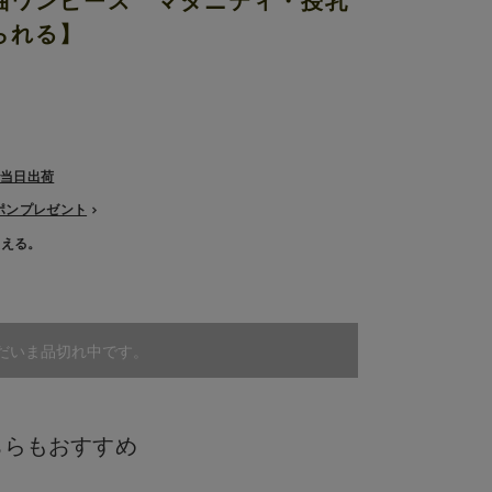
袖ワンピース マタニティ・授乳
られる】
で当日出荷
ーポンプレゼント
使える。
だいま品切れ中です。
ちらもおすすめ