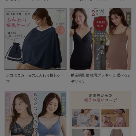
ポコポコガーゼのふんわり授乳ケー
助産院監修 授乳ブラキャミ 選べる2
プ
デザイン