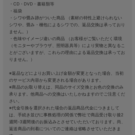
・CD・DVD・書籍類等
デロンギ
・福袋
・シワや畳み跡がついた商品 （素材の特性上避けられない
入院準備の持ち物チェック
シワや、畳み・梱包によるシワでの、返品交換は承っており
ません。）
・色味やイメージ違いの商品 （お客様がご覧いただく環境
（モニターやブラウザ、照明器具等）により実物と異なるこ
とがございますが、これらの理由による返品交換は承ってお
りません。）
※返品などによりお買い上げ金額が変更となった場合、当初
のサービス内容から変更される場合があります。
※商品のお取り替えは、同品のサイズ交換とお色の交換のみ
承ります。他商品への交換はいたしかねますのでご注意くだ
さい。
※代金引換を選択された場合の返品商品代金につきまして
は、手続き並びに事務処理の関係で弊社で商品受け取り後2
週間-3週間後のお振込みとさせていただいております。尚、
返送商品の到着についてのご連絡は省略させていただきま