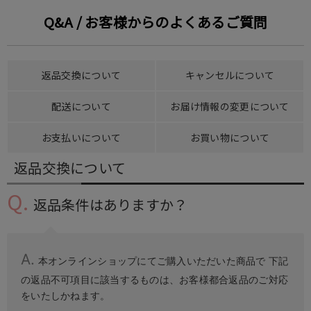
マタニティ パンツ
マタニティ ショーツ
授乳トップス
マタニティ オフィス 通勤服
授乳 ケープ
マタニティレギンス
【アウトレット】トップス・授乳トップス
透け防止
再入荷｜アウター
トップス
【37周年祭セール】4
【〜10℃】3月中旬
涼しくて可愛い「ワン
デニム
きれいめトップス派
マタニティインナー
【オフィスカジュアル
パンツタイプ
【フォーマル】ボトム
【ベビー】半袖
2WAYオール
Aライン ・フレアワ
〜5,000円（税込）
綿混素材
赤ちゃんへ使うもの
【冬のあったか特集】
Q&A / お客様からのよくあるご質問
マタニティ スカート
妊婦帯・腹帯・産前ガードル
マタニティ ドレス（結婚式・お呼ばれ）
【アウトレット】ボトムス
見えてもカワイイ
パンツ
レギンス
きれいめスカート派
ベビー
【フォーマル】トップ
【ベビー】グッズ
コンビ肌着
Iライン ・タイトシ
〜10,000円（税込）
腹巻・ひざ上パンツ
産後に使うグッズ
【冬のあったか特集】
マタニティ トップス
マタニティ 授乳 キャミソール
マタニティ フォーマル パンツ・ボトムス
【アウトレット】パジャマ
コットン素材
スカート
オフィス
きれいめ美脚パンツ派
短肌着
快適ウェア10%OFF
ジャンパースカート/
10,001円（税込）〜
保温&リカバリー
【冬のあったか特集】
返品交換について
キャンセルについて
マタニティ アウター（コート）・ママコート
産褥ショーツ
【アウトレット】インナー
冷房対策
パジャマ
ツィード派
セット
ワーク・オフィス
女の子におススメのギ
レギンス・タイツ
配送について
お届け情報の変更について
骨盤・マタニティベルト （妊娠中・産後）
【アウトレット】ベビー
接触冷感素材
インナー
MAX55%OFF ブラッ
王道シンプル派
カジュアル
男の子におススメのギ
カップ付きインナー
お支払いについて
お買い物について
産後 ガードル インナー
Tシャツブラ
雑貨
セットアップ派
フォーマル / オケー
定番ギフト
あったか度◎
返品交換について
マタニティ 腹巻き
ブラトップ
ベビー
あったかアイテム｜ベ
もらって嬉しいギフト
裏起毛素材
返品条件はありますか？
親子セット
かわいくておもしろい
快適機能ウェア特集 トップス
何枚あっても嬉しいア
本オンラインショップにてご購入いただいた商品で 下記
快適機能ウェア特集 ボトムス
長く使えるアイテム
の返品不可項目に該当するものは、お客様都合返品のご対応
快適機能ウェア特集 パジャマ
お部屋映えアイテム
をいたしかねます。