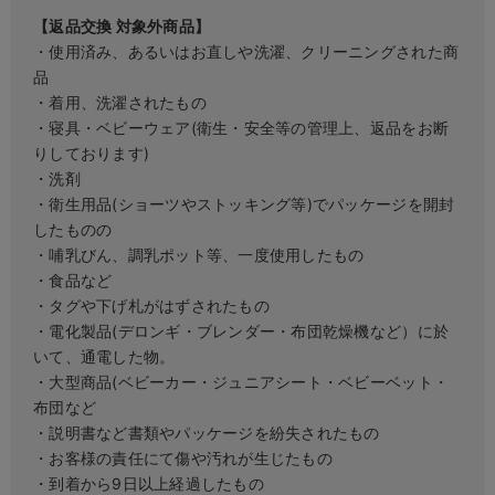
erbaviva（エルバビーバ）
【返品交換 対象外商品】
・使用済み、あるいはお直しや洗濯、クリーニングされた商
安心の日本製。先輩ママが買ってよかった！本当に必要な出産準備品
品
・着用、洗濯されたもの
ハレの日に着るANGELIEBEのセレモニー
・寝具・ベビーウェア(衛生・安全等の管理上、返品をお断
りしております)
買って正解！高評価レビューアイテム
・洗剤
冬に可愛いニットがお得！
・衛生用品(ショーツやストッキング等)でパッケージを開封
したものの
親子コーデ｜ママとベビーにおすすめ！
・哺乳びん、調乳ポット等、一度使用したもの
・食品など
便利な育児家電
・タグや下げ札がはずされたもの
・電化製品(デロンギ・ブレンダー・布団乾燥機など）に於
Gift Selection 出産祝い
いて、通電した物。
ロンパースはいつからいつまで使う？選ぶポイントも解説！
・大型商品(ベビーカー・ジュニアシート・ベビーベット・
布団など
保育園・入園準備特集
・説明書など書類やパッケージを紛失されたもの
・お客様の責任にて傷や汚れが生じたもの
ファルスカ
・到着から9日以上経過したもの