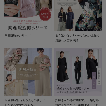
助産院監修シリーズ
もう迷わない!!ママのための上品で
清楚なお宮参り服
退院着特集 赤ちゃんとの新しい一
妊婦さんの為の喪服マナー 急な訃
歩を彩るママの服装ガイド
報にも慌てない。実用Q&Aガイド