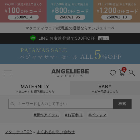
マタニティウェア/授乳服の通販ならエンジェリーベ
2026/NewArrival
送料495円(一部地域を除く) 7,700円以上で送料無料
LINE お友達登録で500円OFF
click
0
MATERNITY
BABY
マタニティ & 授乳服はこちら
ベビー用品はこちら
戻る
戻る
戻る
戻る
戻る
戻る
戻る
戻る
戻る
戻る
戻る
戻る
戻る
戻る
戻る
戻る
戻る
戻る
戻る
戻る
戻る
戻る
戻る
戻る
戻る
戻る
戻る
戻る
戻る
戻る
戻る
#新作アイテム
#お宮参り
#パジャマ
マタニティウェア全て
マタニティ 下着・インナー全て
授乳服全て
マタニティ フォーマル全て
授乳用品全て
マタニティレッグウェア全て
マタニティ ボディケア全て
アウトレット全て
特集全て
再入荷全て
送料無料アイテム全て
ブラキャミ おまとめ
【37周年祭セール】
気温差別オススメアイ
マタニティウェア お
こだわりの履き心地！
出産準備応援割全て
春のマタニティワンピ
Gift Selection 
冬の冷え対策インナー
入院準備の持ち物チェ
冬のあったか特集全て
マタニティ ワンピース
授乳ワンピース
マタニティ スーツ
妊婦用 抱き枕・授乳クッション
マタニティストッキング・タイツ
妊娠線クリーム
【アウトレット】ワンピース
抗菌防臭加工
再入荷｜インナー
授乳ブラ・マタニティブラ（マタニティインナー・産後用品）
ワンピース
【37周年祭セール】2
【15℃】3月下旬～
動きやすく着回しでき
強撚スムース(コスパ
【おまとめ割】パジャ
カジュアル
ジャケット派
マタニティパジャマ
【オフィスカジュアル
レギンスタイプ
【フォーマル】ワンピ
【ベビー】長袖
ハンカチ
快適ウェア10%OFF
セットアップ・ レイ
〜3,000円（税込）
薄くてあったか
入院してすぐ使うグッ
【冬のあったか特集】
マタニティTOP
よくあるお問い合わせ
＞