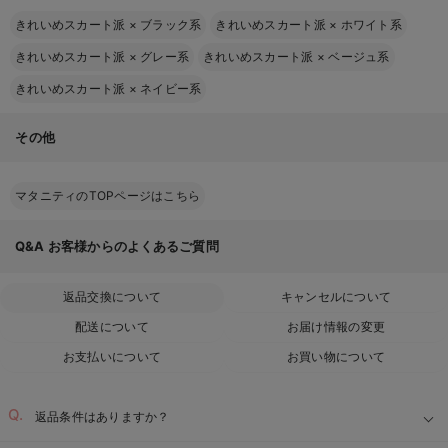
きれいめスカート派
×
ブラック系
きれいめスカート派
×
ホワイト系
きれいめスカート派
×
グレー系
きれいめスカート派
×
ベージュ系
きれいめスカート派
×
ネイビー系
その他
マタニティのTOPページはこちら
Q&A
お客様からのよくあるご質問
返品交換について
キャンセルについて
配送について
お届け情報の変更
お支払いについて
お買い物について
返品条件はありますか？