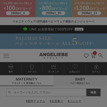
2026/NewArrival
送料495円(一部地域を除く) 7,700円以上で送料無料
マタニティウェア/授乳服&ベビーウェア通販のエンジェリーベ
LINE お友達登録で500円OFF
click
0
新作
カテゴリ
ランキング
お気に入り
ログイン
MATERNITY
BABY
戻る
戻る
戻る
戻る
戻る
戻る
戻る
戻る
戻る
戻る
戻る
戻る
戻る
戻る
戻る
戻る
戻る
戻る
戻る
戻る
戻る
戻る
戻る
戻る
戻る
戻る
戻る
戻る
戻る
戻る
戻る
カートに入れる
マタニティ & 授乳服はこちら
ベビー用品はこちら
マタニティウェア全て
マタニティ 下着・インナー全て
授乳服全て
マタニティ フォーマル全て
授乳用品全て
マタニティレッグウェア全て
マタニティ ボディケア全て
アウトレット全て
特集全て
再入荷全て
送料無料アイテム全て
ブラキャミ おまとめ
【37周年祭セール】
気温差別オススメアイ
マタニティウェア お
こだわりの履き心地！
出産準備応援割全て
春のマタニティワンピ
Gift Selection 
冬の冷え対策インナー
入院準備の持ち物チェ
冬のあったか特集全て
閉じる
マタニティ ワンピース
授乳ワンピース
マタニティ スーツ
妊婦用 抱き枕・授乳クッション
マタニティストッキング・タイツ
妊娠線クリーム
【アウトレット】ワンピース
抗菌防臭加工
再入荷｜インナー
授乳ブラ・マタニティブラ（マタニティインナー・産後用品）
ワンピース
【37周年祭セール】2
【15℃】3月下旬～
動きやすく着回しでき
強撚スムース(コスパ
【おまとめ割】パジャ
カジュアル
ジャケット派
マタニティパジャマ
【オフィスカジュアル
レギンスタイプ
【フォーマル】ワンピ
【ベビー】長袖
ハンカチ
快適ウェア10%OFF
セットアップ・ レイ
〜3,000円（税込）
薄くてあったか
入院してすぐ使うグッ
【冬のあったか特集】
#新作アイテム
#お宮参り
#パジャマ