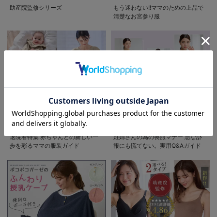
助産院監修シリーズ
もう迷わない!!ママのための上品で
清楚なお宮参り服
お気に入り商品を確認する
退院着特集 赤ちゃんとの新しい一
妊婦さんの為の喪服マナー 急な訃
歩を彩るママの服装ガイド
報にも慌てない。実用Q&Aガイド