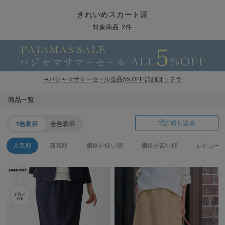
マタニティ パンツ
マタニティ ショーツ
授乳トップス
マタニティ オフィス 通勤服
授乳 ケープ
マタニティレギンス
【アウトレット】トップス・授乳トップス
透け防止
再入荷｜アウター
トップス
【37周年祭セール】4
【〜10℃】3月中旬
涼しくて可愛い「ワン
デニム
きれいめトップス派
マタニティインナー
【オフィスカジュアル
パンツタイプ
【フォーマル】ボトム
【ベビー】半袖
2WAYオール
Aライン ・フレアワ
〜5,000円（税込）
綿混素材
赤ちゃんへ使うもの
【冬のあったか特集】
きれいめスカート派
マタニティ スカート
妊婦帯・腹帯・産前ガードル
マタニティ ドレス（結婚式・お呼ばれ）
【アウトレット】ボトムス
見えてもカワイイ
パンツ
レギンス
きれいめスカート派
ベビー
【フォーマル】トップ
【ベビー】グッズ
コンビ肌着
Iライン ・タイトシ
〜10,000円（税込）
腹巻・ひざ上パンツ
産後に使うグッズ
【冬のあったか特集】
対象商品 2件
マタニティ トップス
マタニティ 授乳 キャミソール
マタニティ フォーマル パンツ・ボトムス
【アウトレット】パジャマ
コットン素材
スカート
オフィス
きれいめ美脚パンツ派
短肌着
快適ウェア10%OFF
ジャンパースカート/
10,001円（税込）〜
保温&リカバリー
【冬のあったか特集】
マタニティ アウター（コート）・ママコート
産褥ショーツ
【アウトレット】インナー
冷房対策
パジャマ
ツィード派
セット
ワーク・オフィス
女の子におススメのギ
レギンス・タイツ
→パジャマサマーセール全品5%OFF!詳細はコチラ
骨盤・マタニティベルト （妊娠中・産後）
【アウトレット】ベビー
接触冷感素材
インナー
MAX55%OFF ブラッ
王道シンプル派
カジュアル
男の子におススメのギ
カップ付きインナー
商品一覧
産後 ガードル インナー
Tシャツブラ
雑貨
セットアップ派
フォーマル / オケー
定番ギフト
あったか度◎
絞り込み
1色表示
全色表示
マタニティ 腹巻き
ブラトップ
ベビー
あったかアイテム｜ベ
もらって嬉しいギフト
裏起毛素材
人気順
新着順
価格が低い順
価格が高い順
レビュー
親子セット
かわいくておもしろい
快適機能ウェア特集 トップス
何枚あっても嬉しいア
快適機能ウェア特集 ボトムス
長く使えるアイテム
快適機能ウェア特集 パジャマ
お部屋映えアイテム