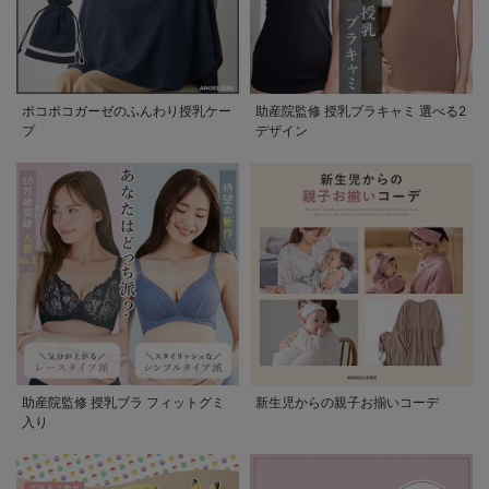
ポコポコガーゼのふんわり授乳ケー
助産院監修 授乳ブラキャミ 選べる2
プ
デザイン
助産院監修 授乳ブラ フィットグミ
新生児からの親子お揃いコーデ
入り