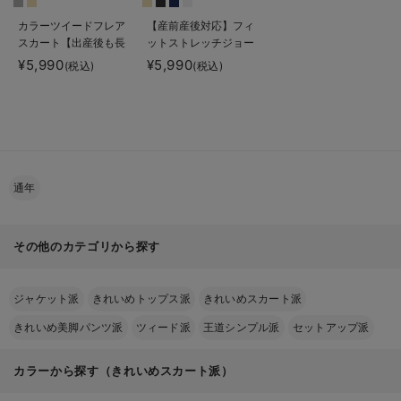
カラーツイードフレア
【産前産後対応】フィ
スカート【出産後も長
ットストレッチジョー
く使える】
ゼットタイトスカート
¥5,990
¥5,990
(税込)
(税込)
通年
その他のカテゴリから探す
ジャケット派
きれいめトップス派
きれいめスカート派
きれいめ美脚パンツ派
ツィード派
王道シンプル派
セットアップ派
カラーから探す（きれいめスカート派）