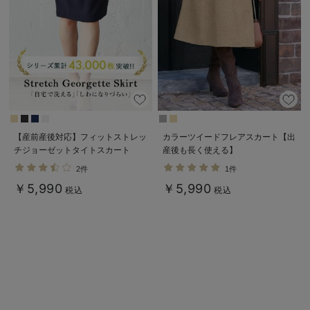
erbaviva（エルバビーバ）
安心の日本製。先輩ママが買ってよかった！本当に必要な出産準備品
ハレの日に着るANGELIEBEのセレモニー
買って正解！高評価レビューアイテム
冬に可愛いニットがお得！
【産前産後対応】フィットストレッ
カラーツイードフレアスカート【出
チジョーゼットタイトスカート
産後も長く使える】
親子コーデ｜ママとベビーにおすすめ！
2件
1件
便利な育児家電
￥5,990
￥5,990
税込
税込
Gift Selection 出産祝い
ロンパースはいつからいつまで使う？選ぶポイントも解説！
保育園・入園準備特集
ファルスカ