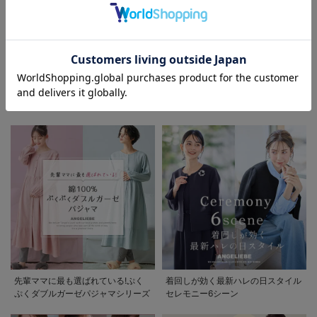
お気に入り商品を確認する
初夏の快適インナー特集
春夏を快適に過ごせるマタニティパ
ンツ特集
先輩ママに最も選ばれている!ぷく
着回しが効く最新ハレの日スタイル
ぷくダブルガーゼパジャマシリーズ
セレモニー6シーン