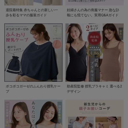
退院着特集 赤ちゃんとの新しい一
妊婦さんの為の喪服マナー 急な訃
歩を彩るママの服装ガイド
報にも慌てない。実用Q&Aガイド
ポコポコガーゼのふんわり授乳ケー
助産院監修 授乳ブラキャミ 選べる2
プ
デザイン