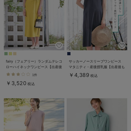
デロンギ
入院準備の持ち物チェック
fairy（フェアリー）ランダムテレコ
サッカーノースリーブワンピース
ローハイネックワンピース【出産後
マタニティ・産後授乳服【出産後も
も長く使える】
長く使える】
￥4,389
1件
税込
￥3,520
税込