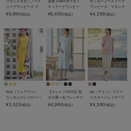
フロントボタンノース
前後２WAYボウタイ
サッカーノースリーブ
リーブワンピース マ
ティアードワンピー
ワンピース マタニテ
タニティ・授乳服
ス マタニティ・授乳
ィ・産後授乳服【出産
¥6,990
¥6,490
¥4,389
(税込)
(税込)
(税込)
【出産後も長く使え
服【出産後も長く使え
後も長く使える】
る】
る】
fairy（フェアリー）
【コットン100%】長
ain（アイン）プリー
ランダムテレコローハ
さが選べるフレンチス
ツスカートレイヤード
イネックワンピース
リーブワンピース マ
風ワンピース マタニ
¥3,520
¥4,990
¥4,390
(税込)
(税込)
(税込)
【出産後も長く使え
タニティ・産後授乳服
ティ・授乳服【出産後
る】
【出産後も長く使え
も長く使える】
る】