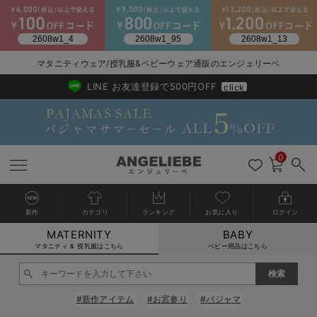
2026/NewArrival
送料495円(一部地域を除く) 7,700円以上で送料無料
マタニティウェア/授乳服&ベビーウェア通販のエンジェリーベ
LINE お友達登録で500円OFF
click
0
新作
カテゴリ
ランキング
お気に入り
ログイン
MATERNITY
BABY
戻る
戻る
戻る
戻る
戻る
戻る
戻る
戻る
戻る
戻る
戻る
戻る
戻る
戻る
戻る
戻る
戻る
戻る
戻る
戻る
戻る
戻る
戻る
戻る
戻る
戻る
戻る
戻る
戻る
戻る
戻る
カートに入れる
マタニティ & 授乳服はこちら
ベビー用品はこちら
マタニティウェア全て
マタニティ 下着・インナー全て
授乳服全て
マタニティ フォーマル全て
授乳用品全て
マタニティレッグウェア全て
マタニティ ボディケア全て
アウトレット全て
特集全て
再入荷全て
送料無料アイテム全て
ブラキャミ おまとめ
【37周年祭セール】
気温差別オススメアイ
マタニティウェア お
こだわりの履き心地！
出産準備応援割全て
春のマタニティワンピ
Gift Selection 
冬の冷え対策インナー
入院準備の持ち物チェ
冬のあったか特集全て
閉じる
マタニティ ワンピース
授乳ワンピース
マタニティ スーツ
妊婦用 抱き枕・授乳クッション
マタニティストッキング・タイツ
妊娠線クリーム
【アウトレット】ワンピース
抗菌防臭加工
再入荷｜インナー
授乳ブラ・マタニティブラ（マタニティインナー・産後用品）
ワンピース
【37周年祭セール】2
【15℃】3月下旬～
動きやすく着回しでき
強撚スムース(コスパ
【おまとめ割】パジャ
カジュアル
ジャケット派
マタニティパジャマ
【オフィスカジュアル
レギンスタイプ
【フォーマル】ワンピ
【ベビー】長袖
ハンカチ
快適ウェア10%OFF
セットアップ・ レイ
〜3,000円（税込）
薄くてあったか
入院してすぐ使うグッ
【冬のあったか特集】
#新作アイテム
#お宮参り
#パジャマ