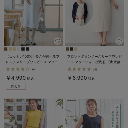
erbaviva（エルバビーバ）
安心の日本製。先輩ママが買ってよかった！本当に必要な出産準備品
ハレの日に着るANGELIEBEのセレモニー
買って正解！高評価レビューアイテム
冬に可愛いニットがお得！
【コットン100%】長さが選べるフ
フロントボタンノースリーブワンピ
レンチスリーブワンピース マタニ
ース マタニティ・授乳服 【出産後
親子コーデ｜ママとベビーにおすすめ！
ティ・産後授乳服【出産後も長く使
も長く使える】
7件
1件
える】
便利な育児家電
￥4,990
￥6,990
税込
税込
Gift Selection 出産祝い
ロンパースはいつからいつまで使う？選ぶポイントも解説！
保育園・入園準備特集
ファルスカ