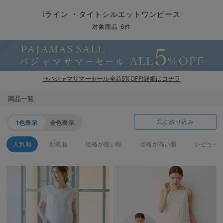
マタニティ パンツ
マタニティ ショーツ
授乳トップス
マタニティ オフィス 通勤服
授乳 ケープ
マタニティレギンス
【アウトレット】トップス・授乳トップス
透け防止
再入荷｜アウター
トップス
【37周年祭セール】4
【〜10℃】3月中旬
涼しくて可愛い「ワン
デニム
きれいめトップス派
マタニティインナー
【オフィスカジュアル
パンツタイプ
【フォーマル】ボトム
【ベビー】半袖
2WAYオール
Aライン ・フレアワ
〜5,000円（税込）
綿混素材
赤ちゃんへ使うもの
【冬のあったか特集】
Iライン ・タイトシルエットワンピース
マタニティ スカート
妊婦帯・腹帯・産前ガードル
マタニティ ドレス（結婚式・お呼ばれ）
【アウトレット】ボトムス
見えてもカワイイ
パンツ
レギンス
きれいめスカート派
ベビー
【フォーマル】トップ
【ベビー】グッズ
コンビ肌着
Iライン ・タイトシ
〜10,000円（税込）
腹巻・ひざ上パンツ
産後に使うグッズ
【冬のあったか特集】
対象商品 6件
マタニティ トップス
マタニティ 授乳 キャミソール
マタニティ フォーマル パンツ・ボトムス
【アウトレット】パジャマ
コットン素材
スカート
オフィス
きれいめ美脚パンツ派
短肌着
快適ウェア10%OFF
ジャンパースカート/
10,001円（税込）〜
保温&リカバリー
【冬のあったか特集】
マタニティ アウター（コート）・ママコート
産褥ショーツ
【アウトレット】インナー
冷房対策
パジャマ
ツィード派
セット
ワーク・オフィス
女の子におススメのギ
レギンス・タイツ
→パジャマサマーセール全品5%OFF!詳細はコチラ
骨盤・マタニティベルト （妊娠中・産後）
【アウトレット】ベビー
接触冷感素材
インナー
MAX55%OFF ブラッ
王道シンプル派
カジュアル
男の子におススメのギ
カップ付きインナー
商品一覧
産後 ガードル インナー
Tシャツブラ
雑貨
セットアップ派
フォーマル / オケー
定番ギフト
あったか度◎
絞り込み
1色表示
全色表示
マタニティ 腹巻き
ブラトップ
ベビー
あったかアイテム｜ベ
もらって嬉しいギフト
裏起毛素材
人気順
新着順
価格が低い順
価格が高い順
レビュー
親子セット
かわいくておもしろい
快適機能ウェア特集 トップス
何枚あっても嬉しいア
快適機能ウェア特集 ボトムス
長く使えるアイテム
快適機能ウェア特集 パジャマ
お部屋映えアイテム