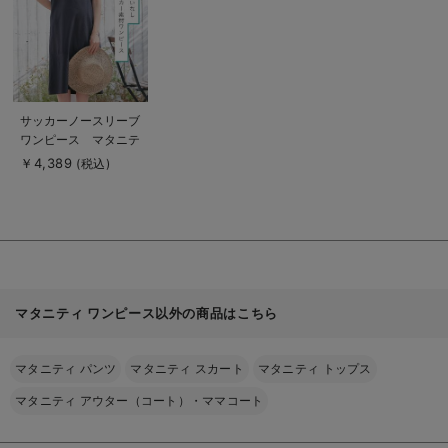
る
商
サッカーノースリーブ
品
ワンピース マタニテ
詳
細
ィ・産後授乳服【出産
￥4,389
(税込)
を
後も長く使える】
見
る
マタニティ ワンピース以外の商品はこちら
マタニティ パンツ
マタニティ スカート
マタニティ トップス
マタニティ アウター（コート）・ママコート