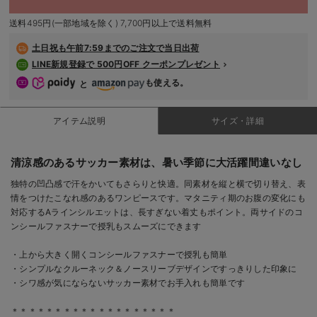
デロンギ
送料495円(一部地域を除く) 7,700円以上で送料無料
入院準備の持ち物チェック
土日祝も
午前7:59までのご注文で当日出荷
LINE新規登録で 500円OFF クーポンプレゼント
も使える。
と
アイテム説明
サイズ・詳細
清涼感のあるサッカー素材は、暑い季節に大活躍間違いなし
独特の凹凸感で汗をかいてもさらりと快適。同素材を縦と横で切り替え、表
情をつけたこなれ感のあるワンピースです。マタニティ期のお腹の変化にも
対応するAラインシルエットは、長すぎない着丈もポイント。両サイドのコ
ンシールファスナーで授乳もスムーズにできます
・上から大きく開くコンシールファスナーで授乳も簡単
・シンプルなクルーネック＆ノースリーブデザインですっきりした印象に
・シワ感が気にならないサッカー素材でお手入れも簡単です
＊＊＊＊＊＊＊＊＊＊＊＊＊＊＊＊＊＊＊