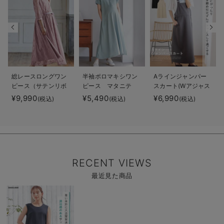
総レースロングワン
半袖ポロマキシワン
Aラインジャンパー
ピース（サテンリボ
ピース マタニテ
スカート(Wアジャス
ンベルト付） マタ
ィ・授乳服【出産後
ター付) マタニテ
¥9,990
¥5,490
¥6,990
(税込)
(税込)
(税込)
ニティ・授乳服【出
も長く使える】
ィ・授乳服【出産後
産後も長く使える】
も長く着られる】
RECENT VIEWS
最近見た商品
商
品
詳
細
を
見