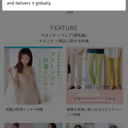
パジャマサマーセール全品5%OFF
夏休み応援クーポン MAX2,000円
OFF
FEATURE
マタニティウェア/授乳服/
マタニティ用品に関する特集
初夏の快適インナー特集
春夏を快適に過ごせるマタニティパ
ンツ特集