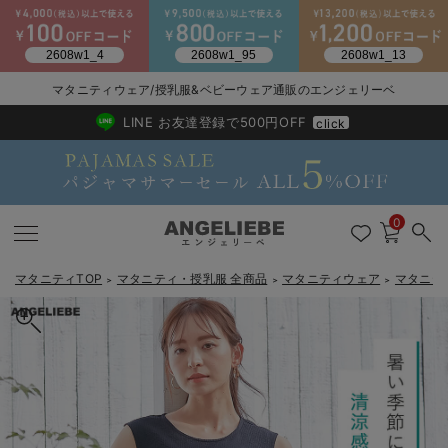
2026/NewArrival
送料495円(一部地域を除く) 7,700円以上で送料無料
マタニティウェア/授乳服&ベビーウェア通販のエンジェリーベ
LINE お友達登録で500円OFF
click
0
マタニティTOP
マタニティ・授乳服 全商品
マタニティウェア
マタニテ
＞
＞
＞
戻る
戻る
戻る
戻る
戻る
戻る
戻る
戻る
戻る
戻る
戻る
戻る
戻る
戻る
戻る
戻る
戻る
戻る
戻る
戻る
戻る
戻る
戻る
戻る
戻る
戻る
戻る
戻る
戻る
戻る
戻る
カートに入れる
マタニティウェア全て
マタニティ 下着・インナー全て
授乳服全て
マタニティ フォーマル全て
授乳用品全て
マタニティレッグウェア全て
マタニティ ボディケア全て
アウトレット全て
特集全て
再入荷全て
送料無料アイテム全て
ブラキャミ おまとめ
【37周年祭セール】
気温差別オススメアイ
マタニティウェア お
こだわりの履き心地！
出産準備応援割全て
春のマタニティワンピ
Gift Selection 
冬の冷え対策インナー
入院準備の持ち物チェ
冬のあったか特集全て
サッカーノースリーブワンピース マタニティ・産後授乳服【出産後
マタニティ ワンピース
授乳ワンピース
マタニティ スーツ
妊婦用 抱き枕・授乳クッション
マタニティストッキング・タイツ
妊娠線クリーム
【アウトレット】ワンピース
抗菌防臭加工
再入荷｜インナー
授乳ブラ・マタニティブラ（マタニティインナー・産後用品）
ワンピース
【37周年祭セール】2
【15℃】3月下旬～
動きやすく着回しでき
強撚スムース(コスパ
【おまとめ割】パジャ
カジュアル
ジャケット派
マタニティパジャマ
【オフィスカジュアル
レギンスタイプ
【フォーマル】ワンピ
【ベビー】長袖
ハンカチ
快適ウェア10%OFF
セットアップ・ レイ
〜3,000円（税込）
薄くてあったか
入院してすぐ使うグッ
【冬のあったか特集】
も長く使える】