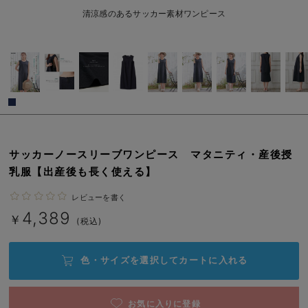
erbaviva（エルバビーバ）
清涼感のあるサッカー素材ワンピース
安心の日本製。先輩ママが買ってよかった！本当に必要な出産準備品
ハレの日に着るANGELIEBEのセレモニー
買って正解！高評価レビューアイテム
冬に可愛いニットがお得！
親子コーデ｜ママとベビーにおすすめ！
サッカーノースリーブワンピース マタニティ・産後授
乳服【出産後も長く使える】
便利な育児家電
レビューを書く
Gift Selection 出産祝い
4,389
￥
(税込)
ロンパースはいつからいつまで使う？選ぶポイントも解説！
色・サイズを選択して
カートに入れる
保育園・入園準備特集
ファルスカ
お気に入りに登録