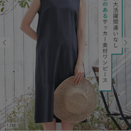
マタニティ パンツ
マタニティ ショーツ
授乳トップス
マタニティ オフィス 通勤服
授乳 ケープ
マタニティレギンス
【アウトレット】トップス・授乳トップス
透け防止
再入荷｜アウター
トップス
【37周年祭セール】4
【〜10℃】3月中旬
涼しくて可愛い「ワン
デニム
きれいめトップス派
マタニティインナー
【オフィスカジュアル
パンツタイプ
【フォーマル】ボトム
【ベビー】半袖
2WAYオール
Aライン ・フレアワ
〜5,000円（税込）
綿混素材
赤ちゃんへ使うもの
【冬のあったか特集】
M/在庫あり
マタニティ スカート
妊婦帯・腹帯・産前ガードル
マタニティ ドレス（結婚式・お呼ばれ）
【アウトレット】ボトムス
見えてもカワイイ
パンツ
レギンス
きれいめスカート派
ベビー
【フォーマル】トップ
【ベビー】グッズ
コンビ肌着
Iライン ・タイトシ
〜10,000円（税込）
腹巻・ひざ上パンツ
産後に使うグッズ
【冬のあったか特集】
M/在庫あり
￥4,389
マタニティ トップス
マタニティ 授乳 キャミソール
マタニティ フォーマル パンツ・ボトムス
【アウトレット】パジャマ
コットン素材
スカート
オフィス
きれいめ美脚パンツ派
短肌着
快適ウェア10%OFF
ジャンパースカート/
10,001円（税込）〜
保温&リカバリー
【冬のあったか特集】
カートに入れる
マタニティ アウター（コート）・ママコート
産褥ショーツ
【アウトレット】インナー
冷房対策
パジャマ
ツィード派
セット
ワーク・オフィス
女の子におススメのギ
レギンス・タイツ
L/在庫あり
ネイビー無地
骨盤・マタニティベルト （妊娠中・産後）
【アウトレット】ベビー
接触冷感素材
インナー
MAX55%OFF ブラッ
王道シンプル派
カジュアル
男の子におススメのギ
カップ付きインナー
L/在庫あり
￥4,389
産後 ガードル インナー
Tシャツブラ
雑貨
セットアップ派
フォーマル / オケー
定番ギフト
あったか度◎
カートに入れる
マタニティ 腹巻き
ブラトップ
ベビー
あったかアイテム｜ベ
もらって嬉しいギフト
裏起毛素材
親子セット
かわいくておもしろい
閉じる
快適機能ウェア特集 トップス
何枚あっても嬉しいア
快適機能ウェア特集 ボトムス
長く使えるアイテム
快適機能ウェア特集 パジャマ
お部屋映えアイテム
1
/
15