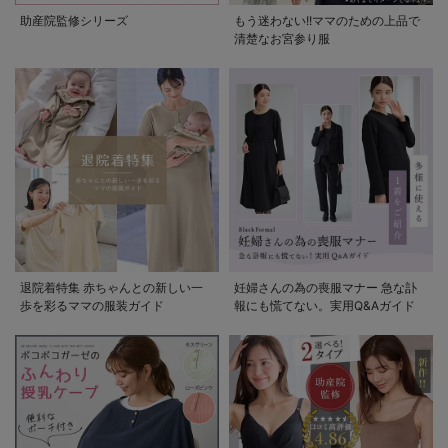
助産院監修シリーズ
もう迷わない!!ママのための上品で
清楚なお宮参り服
退院着特集 赤ちゃんとの新しい一
妊婦さんの為の喪服マナー 急な訃
歩を彩るママの服装ガイド
報にも慌てない。実用Q&Aガイド