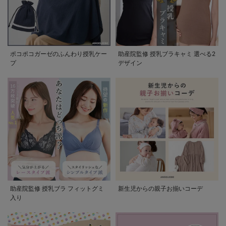
ポコポコガーゼのふんわり授乳ケー
助産院監修 授乳ブラキャミ 選べる2
プ
デザイン
助産院監修 授乳ブラ フィットグミ
新生児からの親子お揃いコーデ
入り