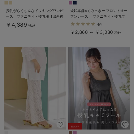
授乳がらくちんなドッキングワンピ
犬印本舗×くみっきー フロントオー
ース マタニティ・授乳服【出産後
プンレース マタニティ・授乳ブ
も長く使える】Rosemadame（ロ
ラ
￥4,389
4件
税込
ーズマダム）
￥2,860 ～ ￥3,080
税込
5%OFF