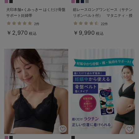
犬印本舗×くみっきー はくだけ骨盤
総レースロングワンピース（サテン
サポート妊婦帯
リボンベルト付） マタニティ・授
乳服【出産後も長く使える】
2件
22件
￥2,970
￥9,990
税込
税込