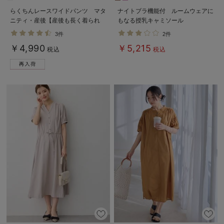
らくちんレースワイドパンツ マタ
ナイトブラ機能付 ルームウェアに
ニティ・産後【産後も長く着られ
もなる授乳キャミソール
る】
3件
2件
￥4,990
￥5,215
税込
税込