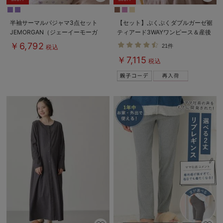
半袖サーマルパジャマ3点セット
【セット】ぷくぷくダブルガーゼ裾
JEMORGAN（ジェーイーモーガ
ティアード3WAYワンピース＆産後
ン） ギフト マタニティ・産後
も使えるレギンスパジャマ マタニ
￥6,792
21件
税込
【出産後も長く使える】
ティ・授乳パジャマ
￥7,115
税込