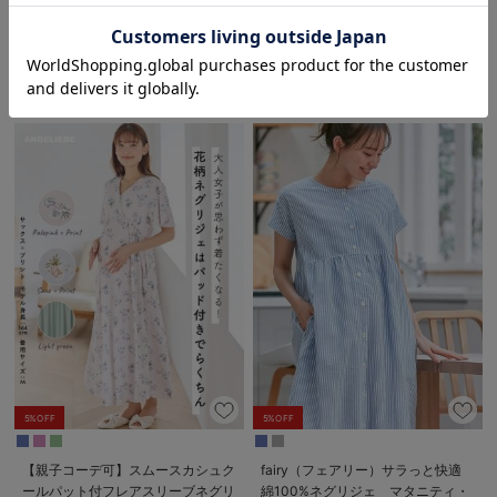
ネグリジェ【出産後も長く使える】
【出産後も長く使える】
￥3,990
お気に入り商品を確認する
3件
税込
￥5,215
税込
5%OFF
5%OFF
【親子コーデ可】スムースカシュク
fairy（フェアリー）サラっと快適
ールパット付フレアスリーブネグリ
綿100%ネグリジェ マタニティ・