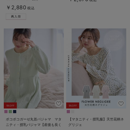
￥2,880
税込
5%OFF
5%OFF
ポコポコガーゼ丸首パジャマ マタ
【マタニティ・授乳服】天竺花柄ネ
ニティ・授乳パジャマ【産後も長く
グリジェ