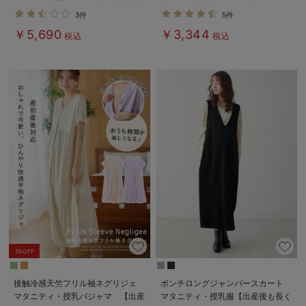
ジェ マタニティ・産後授乳服【出
産後授乳パジャマ【出産後も長く使
3件
5件
産後も長く着れる】
える】
￥5,690
￥3,344
税込
税込
5%OFF
接触冷感天竺フリル袖ネグリジェ
ポンチロングジャンパースカート
マタニティ・授乳パジャマ 【出産
マタニティ・授乳服【出産後も長く