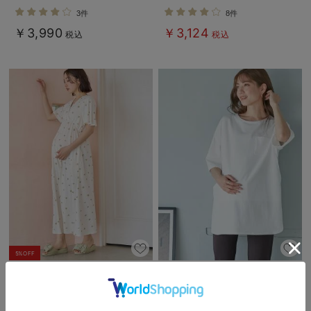
ッチリブパンツ マタニティ・産後
ェ
3件
8件
【出産後も長く使える】
￥3,990
￥3,124
税込
税込
5%OFF
【親子コーデ可】星柄・オリーブ柄
コットン100%ポケット付きチュニ
スムースカシュクールパット付半袖
ックトップス マタニティ・授乳服