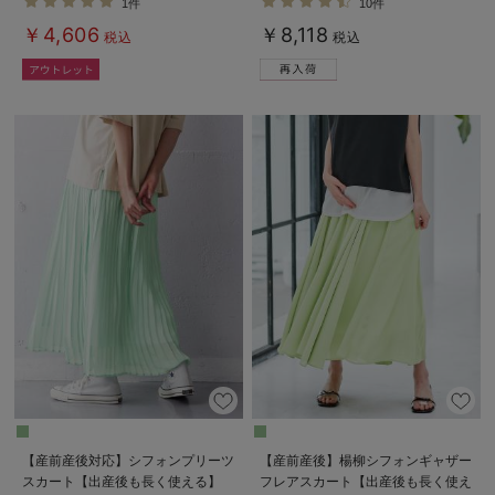
1件
10件
も長く使える】
デロンギ
￥4,606
￥8,118
税込
税込
入院準備の持ち物チェック
【産前産後対応】シフォンプリーツ
【産前産後】楊柳シフォンギャザー
スカート【出産後も長く使える】
フレアスカート【出産後も長く使え