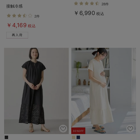
後も長く使える】
使える】
28件
接触冷感
Rosemadame（ローズマダム）
￥6,990
税込
2件
￥4,169
税込
30%OFF