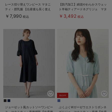
レース切り替えワンピース マタニ
【防汚加工】綿混やわらかスウェッ
ティ・授乳服 【出産後も長く使え
ト半袖ティアードネグリジェ マタ
る】
ニティ・産後【出産後も長く使え
￥7,990
￥3,492
税込
税込
る】
5%OFF
ジョーゼット風カットソーワンピー
ぷくぷくWガーゼウエストリボンネ
ス マタニティ・産後授乳【出産後
グリジェ マタニティ・産後【出産