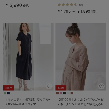
長く使える】
ートレギンス【産後まで長く使え
￥5,990
8件
税込
る】
￥1,790 ～ ￥1,890
税込
5%OFF
5%OFF
【マタニティ・授乳服】ワッフル×
【綿100％】ぷくぷくダブルガーゼ
天竺2WAY半袖パジャマ
Ｖネックワンピ＆産前産後使えるレ
ギンスパジャマ マタニティ・授乳