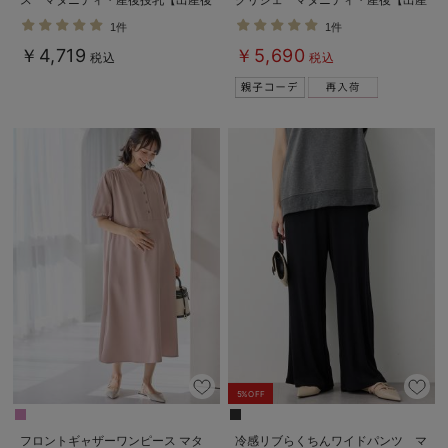
も長く使える】Rosemadame（ロ
後も長く使える】
1件
1件
ーズマダム）
￥4,719
￥5,690
税込
税込
5%OFF
フロントギャザーワンピース マタ
冷感リブらくちんワイドパンツ マ