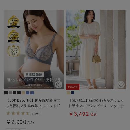
30%OFF
【LDK Baby 1位】助産院監修 ママ
【防汚加工】綿混やわらかスウェッ
ふわ授乳ブラ 垂れ防止 フィットグ
ト半袖フレアワンピース マタニテ
ミ ノンワイヤー ｜ マタニティ・授
ィ・産後【出産後も長く使える】
￥3,492
105件
税込
乳ブラ
￥2,990
税込