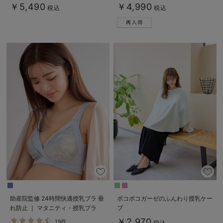
￥5,490
￥4,990
税込
税込
助産院監修 24時間快適授乳ブラ 垂
ポコポコガーゼのふんわり授乳ケー
れ防止 ｜ マタニティ・授乳ブラ
プ
￥2,970
19件
税込