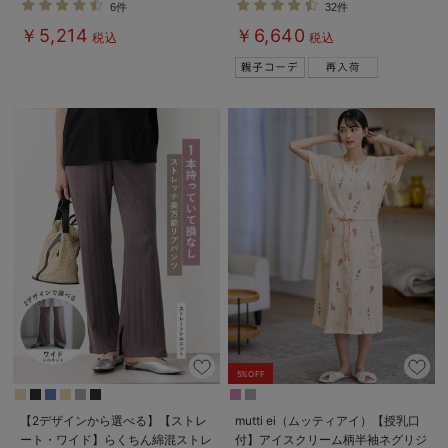
6件
32件
パジャマ【親子コーデ可】
￥5,214
￥6,640
税込
税込
5%OFF
【2デザインから選べる】【ストレ
mutti ei（ムッティアイ）【授乳口
ート・ワイド】らくちん綿混ストレ
付】アイスクリーム柄半袖ネグリジ