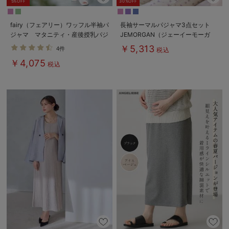
5%OFF
30%OFF
fairy（フェアリー）ワッフル半袖パ
長袖サーマルパジャマ3点セット
ジャマ マタニティ・産後授乳パジ
JEMORGAN（ジェーイーモーガ
ャマ【出産後も長く使える】
ン） ギフト マタニティ・産後
￥5,313
4件
税込
【出産後も長く使える】
￥4,075
税込