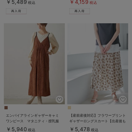
￥5,489
￥4,159
税込
税込
エンパイアラインギャザーキャミ
【産前産後対応】フラワープリント
ワンピース マタニティ・授乳服
ギャザーロングスカート【出産後も
【出産後も長く使える】
長く使える】
￥5,940
￥5,478
税込
税込