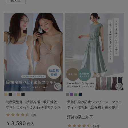
助産院監修〈接触冷感・吸汗速乾〉
天竺汗染み防止ワンピース マタニ
ママとつくったふんわり授乳ブラキ
ティ・授乳服【出産後も長く使え
ャミ アンダーらくらくタイプ
る】
8件
汗染み防止加工
￥3,590
税込
12件