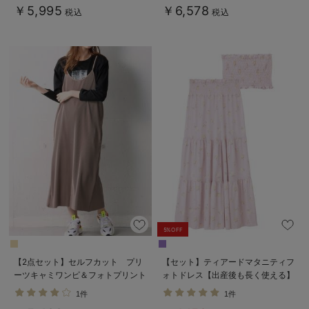
る】
￥5,995
￥6,578
税込
税込
5%OFF
【2点セット】セルフカット プリ
【セット】ティアードマタニティフ
ーツキャミワンピ＆フォトプリント
ォトドレス【出産後も長く使える】
トップスセット マタニティ・授乳
1件
1件
服【出産後も長く使える】