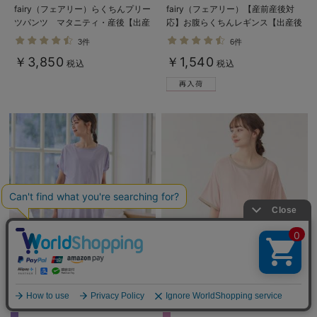
fairy（フェアリー）らくちんプリー
fairy（フェアリー）【産前産後対
ツパンツ マタニティ・産後【出産
応】お腹らくちんレギンス【出産後
後も長く使える】
も長く使える】
3件
6件
￥3,850
￥1,540
税込
税込
5%OFF