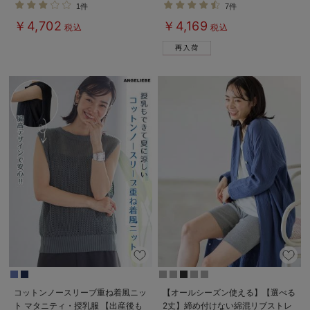
着れる】INUJIRUSHI（イヌジル
1件
7件
シ）
￥4,702
￥4,169
税込
税込
コットンノースリーブ重ね着風ニッ
【オールシーズン使える】【選べる
ト マタニティ・授乳服 【出産後も
2丈】締め付けない綿混リブストレ