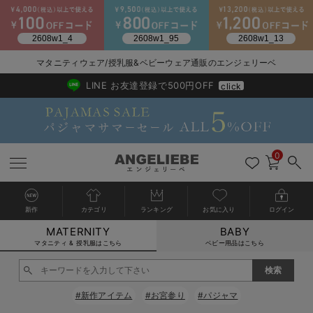
マタニティウェア/授乳服&ベビーウェア通販のエンジェリーベ
2026/NewArrival
送料495円(一部地域を除く) 7,700円以上で送料無料
LINE お友達登録で500円OFF
click
0
新作
カテゴリ
ランキング
お気に入り
ログイン
MATERNITY
BABY
戻る
戻る
戻る
戻る
戻る
戻る
戻る
戻る
戻る
戻る
戻る
戻る
戻る
戻る
戻る
戻る
戻る
戻る
戻る
戻る
戻る
戻る
戻る
戻る
戻る
戻る
戻る
戻る
戻る
戻る
戻る
カートに入れる
マタニティ & 授乳服はこちら
ベビー用品はこちら
マタニティウェア全て
マタニティ 下着・インナー全て
授乳服全て
マタニティ フォーマル全て
授乳用品全て
マタニティレッグウェア全て
マタニティ ボディケア全て
アウトレット全て
特集全て
再入荷全て
送料無料アイテム全て
ブラキャミ おまとめ
【37周年祭セール】
気温差別オススメアイ
マタニティウェア お
こだわりの履き心地！
出産準備応援割全て
春のマタニティワンピ
Gift Selection 
冬の冷え対策インナー
入院準備の持ち物チェ
冬のあったか特集全て
閉じる
マタニティ ワンピース
授乳ワンピース
マタニティ スーツ
妊婦用 抱き枕・授乳クッション
マタニティストッキング・タイツ
妊娠線クリーム
【アウトレット】ワンピース
抗菌防臭加工
再入荷｜インナー
授乳ブラ・マタニティブラ（マタニティインナー・産後用品）
ワンピース
【37周年祭セール】2
【15℃】3月下旬～
動きやすく着回しでき
強撚スムース(コスパ
【おまとめ割】パジャ
カジュアル
ジャケット派
マタニティパジャマ
【オフィスカジュアル
レギンスタイプ
【フォーマル】ワンピ
【ベビー】長袖
ハンカチ
快適ウェア10%OFF
セットアップ・ レイ
〜3,000円（税込）
薄くてあったか
入院してすぐ使うグッ
【冬のあったか特集】
#新作アイテム
#お宮参り
#パジャマ