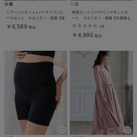
シアージャケット×ノースリワンピ
綿混カットソーIラインマキシスカ
ースセット マタニティ・産後【産
ート マタニティ・産後【出産後も
後も長く着れる】
長く着られる】
￥6,589
1件
税込
Rosemadame（ローズマダム）
￥4,990
税込