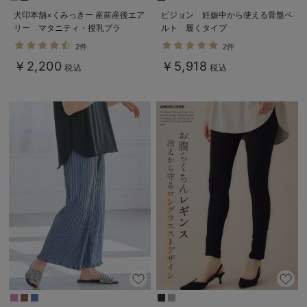
犬印本舗×くみっきー 産前産後エア
ピジョン 妊娠中から使える骨盤ベ
リー マタニティ・授乳ブラ
ルト 履くタイプ
2件
2件
￥2,200
￥5,918
税込
税込