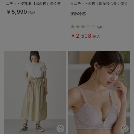
ニティ・授乳服 【出産後も長く使
タニティ・産後【出産後も長く使え
える】
る】fairy（フェアリー）
￥5,990
税込
接触冷感
5件
￥2,508
税込