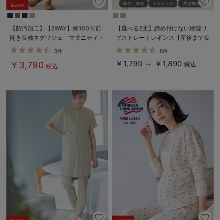
5%OFF
【防汚加工】【2WAY】綿100％前
【選べる2丈】締め付けない綿混リ
開き長袖ネグリジェ マタニティ・
ブストレートレギンス【産後まで長
授乳パジャマ【産後も長く着れる】
く使える】
3件
6件
￥1,790 ～ ￥1,890
￥3,790
税込
税込