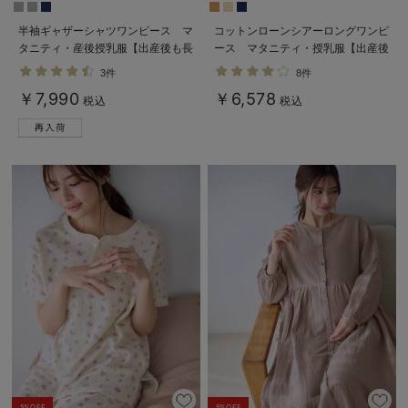
半袖ギャザーシャツワンピース マ
コットンローンシアーロングワンピ
タニティ・産後授乳服【出産後も長
ース マタニティ・授乳服【出産後
く使える】
も長く使える】
3件
8件
￥7,990
￥6,578
税込
税込
5%OFF
5%OFF