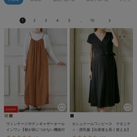
erbaviva（エルバビーバ）
安心の日本製。先輩ママが買ってよかった！本当に必要な出産準備品
1
2
3
4
5
…
10
ハレの日に着るANGELIEBEのセレモニー
買って正解！高評価レビューアイテム
冬に可愛いニットがお得！
親子コーデ｜ママとベビーにおすすめ！
便利な育児家電
Gift Selection 出産祝い
ロンパースはいつからいつまで使う？選ぶポイントも解説！
40%OFF
保育園・入園準備特集
ヴィンテージサテンギャザーオール
カシュクールワンピース マタニテ
インワン【裾が床につかない機能付
ィ・授乳服【出産後も長く使える】
ファルスカ
き】 マタニティ・授乳服【出産後