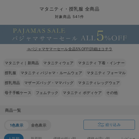
マタニティ パンツ
マタニティ ショーツ
授乳トップス
マタニティ オフィス 通勤服
授乳 ケープ
マタニティレギンス
【アウトレット】トップス・授乳トップス
透け防止
再入荷｜アウター
トップス
【37周年祭セール】4
【〜10℃】3月中旬
涼しくて可愛い「ワン
デニム
きれいめトップス派
マタニティインナー
【オフィスカジュアル
パンツタイプ
【フォーマル】ボトム
【ベビー】半袖
2WAYオール
Aライン ・フレアワ
〜5,000円（税込）
綿混素材
赤ちゃんへ使うもの
【冬のあったか特集】
マタニティ・授乳服 全商品
マタニティ スカート
妊婦帯・腹帯・産前ガードル
マタニティ ドレス（結婚式・お呼ばれ）
【アウトレット】ボトムス
見えてもカワイイ
パンツ
レギンス
きれいめスカート派
ベビー
【フォーマル】トップ
【ベビー】グッズ
コンビ肌着
Iライン ・タイトシ
〜10,000円（税込）
腹巻・ひざ上パンツ
産後に使うグッズ
【冬のあったか特集】
対象商品 541件
マタニティ トップス
マタニティ 授乳 キャミソール
マタニティ フォーマル パンツ・ボトムス
【アウトレット】パジャマ
コットン素材
スカート
オフィス
きれいめ美脚パンツ派
短肌着
快適ウェア10%OFF
ジャンパースカート/
10,001円（税込）〜
保温&リカバリー
【冬のあったか特集】
マタニティ アウター（コート）・ママコート
産褥ショーツ
【アウトレット】インナー
冷房対策
パジャマ
ツィード派
セット
ワーク・オフィス
女の子におススメのギ
レギンス・タイツ
→パジャマサマーセール全品5%OFF!詳細はコチラ
骨盤・マタニティベルト （妊娠中・産後）
【アウトレット】ベビー
接触冷感素材
インナー
MAX55%OFF ブラッ
王道シンプル派
カジュアル
男の子におススメのギ
カップ付きインナー
マタニティ｜新商品
マタニティウェア
マタニティ 下着・インナー
産後 ガードル インナー
Tシャツブラ
雑貨
セットアップ派
フォーマル / オケー
定番ギフト
あったか度◎
授乳服
マタニティ パジャマ・ルームウェア
マタニティ フォーマル
マタニティ 腹巻き
ブラトップ
ベビー
あったかアイテム｜ベ
もらって嬉しいギフト
裏起毛素材
授乳用品
マザーズバッグ・ママバッグ
マタニティレッグウェア
母子手帳ケース
フェムテック
マタニティ ボディケア
その他
親子セット
かわいくておもしろい
快適機能ウェア特集 トップス
何枚あっても嬉しいア
商品一覧
快適機能ウェア特集 ボトムス
長く使えるアイテム
絞り込み
1色表示
全色表示
快適機能ウェア特集 パジャマ
お部屋映えアイテム
人気順
新着順
価格が低い順
価格が高い順
レビュー