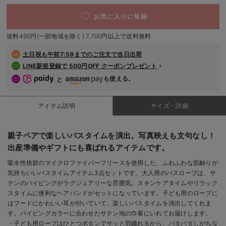
デロンギ
お気に入りに登録
入院準備の持ち物チェック
送料495円(一部地域を除く) 7,700円以上で送料無料
土日祝も
午前7:59までのご注文で当日出荷
LINE新規登録で 500円OFF クーポンプレゼント
も使える。
と
アイテム説明
サイズ・詳細
親子ペアで楽しいバスタイムを演出。写真映えも文句なし！
出産準備やギフトにも喜ばれるアイテムです。
吸水性抜群のマイクロファイバーフリースを使用した、ふわふわな肌触りが
気持ちいいバスタイムアイテム3点セットです。大人用のバスローブは、サ
テンのパイピングがラグジュアリーな雰囲気。スキンケアタイムやリラック
スタイムに便利なヘアバンドがセットになっています。子ども用のローブに
はフードにかわいい耳が付いていて、楽しいバスタイムを演出してくれま
す。パイピングカラーに合わせたサテン地の巾着にいれてお届けします。
・子ども用ローブはひとつボタンでサッと羽織れるから、バタバタしがちな