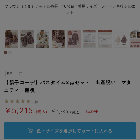
erbaviva（エルバビーバ）
ブラウン（くま）／モデル身長：167cm／着用サイズ：フリー／産後シルエ
ット
安心の日本製。先輩ママが買ってよかった！本当に必要な出産準備品
ハレの日に着るANGELIEBEのセレモニー
買って正解！高評価レビューアイテム
冬に可愛いニットがお得！
親子コーデ｜ママとベビーにおすすめ！
便利な育児家電
【親子コーデ】バスタイム3点セット 出産祝い マタ
ニティ・産後
Gift Selection 出産祝い
2件
ロンパースはいつからいつまで使う？選ぶポイントも解説！
￥5,215
￥
5%OFF
(税込)
5,490
(税込)
保育園・入園準備特集
色・サイズを選択して
カートに入れる
ファルスカ