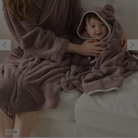
フリー/在庫あり
マタニティ パンツ
マタニティ ショーツ
授乳トップス
マタニティ オフィス 通勤服
授乳 ケープ
マタニティレギンス
【アウトレット】トップス・授乳トップス
透け防止
再入荷｜アウター
トップス
【37周年祭セール】4
【〜10℃】3月中旬
涼しくて可愛い「ワン
デニム
きれいめトップス派
マタニティインナー
【オフィスカジュアル
パンツタイプ
【フォーマル】ボトム
【ベビー】半袖
2WAYオール
Aライン ・フレアワ
〜5,000円（税込）
綿混素材
赤ちゃんへ使うもの
【冬のあったか特集】
フリー/在庫あり
マタニティ スカート
妊婦帯・腹帯・産前ガードル
マタニティ ドレス（結婚式・お呼ばれ）
【アウトレット】ボトムス
見えてもカワイイ
パンツ
レギンス
きれいめスカート派
ベビー
【フォーマル】トップ
【ベビー】グッズ
コンビ肌着
Iライン ・タイトシ
〜10,000円（税込）
腹巻・ひざ上パンツ
産後に使うグッズ
【冬のあったか特集】
￥5,215
マタニティ トップス
マタニティ 授乳 キャミソール
マタニティ フォーマル パンツ・ボトムス
【アウトレット】パジャマ
コットン素材
スカート
オフィス
きれいめ美脚パンツ派
短肌着
快適ウェア10%OFF
ジャンパースカート/
10,001円（税込）〜
保温&リカバリー
【冬のあったか特集】
カートに入れる
マタニティ アウター（コート）・ママコート
産褥ショーツ
【アウトレット】インナー
冷房対策
パジャマ
ツィード派
セット
ワーク・オフィス
女の子におススメのギ
レギンス・タイツ
ブラウン
骨盤・マタニティベルト （妊娠中・産後）
【アウトレット】ベビー
接触冷感素材
インナー
MAX55%OFF ブラッ
王道シンプル派
カジュアル
男の子におススメのギ
カップ付きインナー
フリー/在庫あり
産後 ガードル インナー
Tシャツブラ
雑貨
セットアップ派
フォーマル / オケー
定番ギフト
あったか度◎
フリー/在庫あり
￥5,215
マタニティ 腹巻き
ブラトップ
ベビー
あったかアイテム｜ベ
もらって嬉しいギフト
裏起毛素材
カートに入れる
親子セット
かわいくておもしろい
オフ
快適機能ウェア特集 トップス
何枚あっても嬉しいア
快適機能ウェア特集 ボトムス
長く使えるアイテム
閉じる
快適機能ウェア特集 パジャマ
お部屋映えアイテム
1
/
36