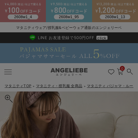
マタニティウェア/授乳服&ベビーウェア通販のエンジェリーベ
2026/NewArrival
送料495円(一部地域を除く) 7,700円以上で送料無料
LINE お友達登録で500円OFF
click
0
マタニティTOP
マタニティ・授乳服 全商品
マタニティ パジャマ・ルーム
＞
＞
戻る
戻る
戻る
戻る
戻る
戻る
戻る
戻る
戻る
戻る
戻る
戻る
戻る
戻る
戻る
戻る
戻る
戻る
戻る
戻る
戻る
戻る
戻る
戻る
戻る
戻る
戻る
戻る
戻る
戻る
戻る
カートに入れる
マタニティウェア全て
マタニティ 下着・インナー全て
授乳服全て
マタニティ フォーマル全て
授乳用品全て
マタニティレッグウェア全て
マタニティ ボディケア全て
アウトレット全て
特集全て
再入荷全て
送料無料アイテム全て
ブラキャミ おまとめ
【37周年祭セール】
気温差別オススメアイ
マタニティウェア お
こだわりの履き心地！
出産準備応援割全て
春のマタニティワンピ
Gift Selection 
冬の冷え対策インナー
入院準備の持ち物チェ
冬のあったか特集全て
【親子コーデ】バスタイム3点セット 出産祝い マタニティ・産後
マタニティ ワンピース
授乳ワンピース
マタニティ スーツ
妊婦用 抱き枕・授乳クッション
マタニティストッキング・タイツ
妊娠線クリーム
【アウトレット】ワンピース
抗菌防臭加工
再入荷｜インナー
授乳ブラ・マタニティブラ（マタニティインナー・産後用品）
ワンピース
【37周年祭セール】2
【15℃】3月下旬～
動きやすく着回しでき
強撚スムース(コスパ
【おまとめ割】パジャ
カジュアル
ジャケット派
マタニティパジャマ
【オフィスカジュアル
レギンスタイプ
【フォーマル】ワンピ
【ベビー】長袖
ハンカチ
快適ウェア10%OFF
セットアップ・ レイ
〜3,000円（税込）
薄くてあったか
入院してすぐ使うグッ
【冬のあったか特集】