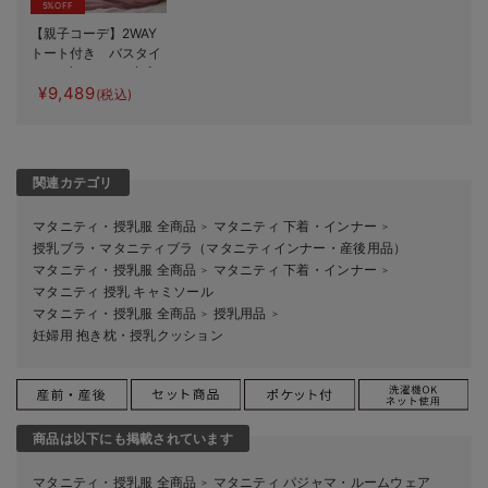
5%OFF
【親子コーデ】2WAY
トート付き バスタイ
ム 4点セット 出産
¥9,489
祝い マタニティ・産
(税込)
後
関連カテゴリ
マタニティ・授乳服 全商品
マタニティ 下着・インナー
＞
＞
授乳ブラ・マタニティブラ（マタニティインナー・産後用品）
マタニティ・授乳服 全商品
マタニティ 下着・インナー
＞
＞
マタニティ 授乳 キャミソール
マタニティ・授乳服 全商品
授乳用品
＞
＞
妊婦用 抱き枕・授乳クッション
商品は以下にも掲載されています
マタニティ・授乳服 全商品
マタニティ パジャマ・ルームウェア
＞