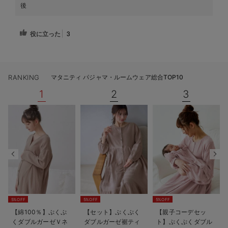
後
役に立った
3
RANKING
マタニティ パジャマ・ルームウェア総合TOP10
1
2
3
5%OFF
5%OFF
5%OFF
【綿100％】ぷくぷ
【セット】ぷくぷく
【親子コーデセッ
くダブルガーゼＶネ
ダブルガーゼ裾ティ
ト】ぷくぷくダブル