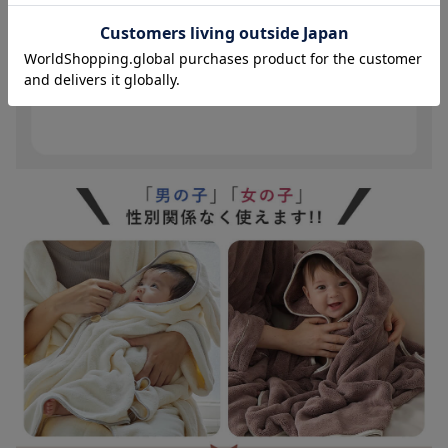
お気に入り商品を確認する
5%OFF
【親子コーデ】
2WAYトート付
き バスタイム
¥9,489
(税込)
4点セット 出産
祝い マタニテ
ィ・産後