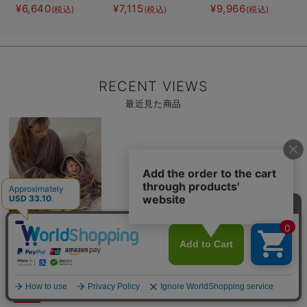
ックワンピ＆産前産
アード3WAYワンピ
ガーゼ裾ティアード
¥6,640
¥7,115
¥9,966
(税込)
(税込)
(税込)
後使えるレギンスパ
ース＆産後も使える
3WAYワンピース＆
ジャマ マタニテ
レギンスパジャマ
産前産後使えるレギ
ィ・授乳パジャマ
マタニティ・授乳パ
ンスパジャマ&2way
【親子コーデ可】
ジャマ
オール 出産準備
ギフト マタニテ
ィ・産後
RECENT VIEWS
最近見た商品
商
品
詳
細
を
見
る
商
【親子コーデ】バスタ
品
イム3点セット 出産
詳
細
祝い マタニティ・産
￥5,215
(税込)
を
後
見
5%OFF
る