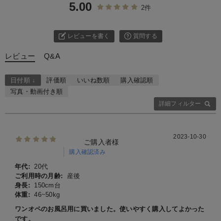
5.00
2件
レビューを書く
質問する
レビュー
Q&A
日付順 ↓
評価順
いいね数順
購入確認順
写真・動画付き順
詳細フィルター
2023-10-30
ご購入者様
購入確認済み
年代:
20代
ご利用時の月齢:
産後
身長:
150cm台
体重:
46~50kg
ワンオペのお風呂用に買いました。使いやすく購入してよかった
です。