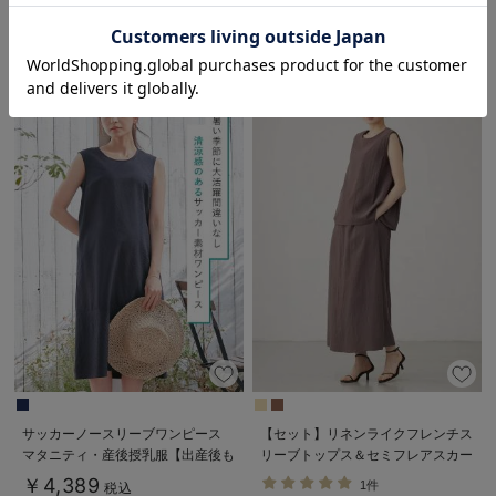
税込
お気に入り商品を確認する
￥6,790
税込
サッカーノースリーブワンピース
【セット】リネンライクフレンチス
マタニティ・産後授乳服【出産後も
リーブトップス＆セミフレアスカー
長く使える】
トセットアップ マタニティ・授乳
￥4,389
1件
税込