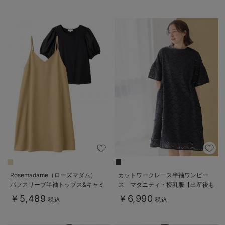
Rosemadame（ローズマダム）
カットワークレース半袖ワンピー
パフスリーブ半袖トップス&キャミ
ス マタニティ・授乳服【出産後も
ワンピセット マタニティ・産後授
長く着られる】
￥5,489
￥6,990
税込
税込
乳服【出産後も長く使える】