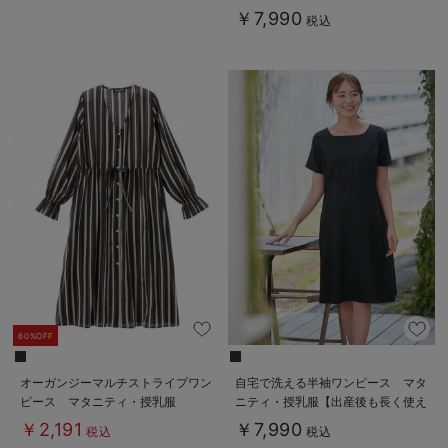
服【出産後も長く着られる】
￥7,990
税込
60%OFF
オーガンジーマルチストライプワン
自宅で洗える半袖ワンピース マタ
ピース マタニティ・授乳服
ニティ・授乳服【出産後も長く使え
る】
￥2,191
￥7,990
税込
税込