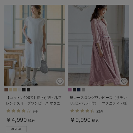
【コットン100%】長さが選べるフ
総レースロングワンピース（サテン
レンチスリーブワンピース マタニ
リボンベルト付） マタニティ・授
ティ・産後授乳服【出産後も長く使
乳服【出産後も長く使える】
7件
22件
える】
￥4,990
￥9,990
税込
税込