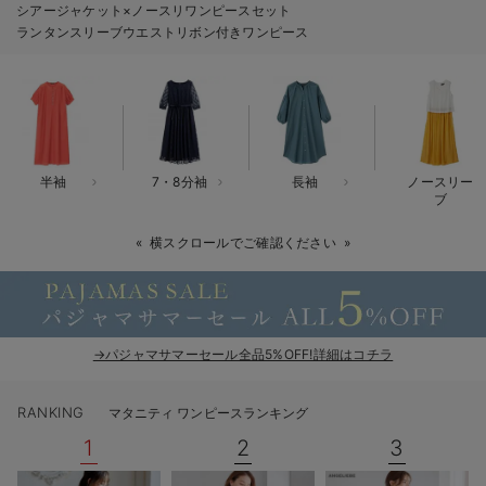
シアージャケット×ノースリワンピースセット
erbaviva（エルバビーバ）
ランタンスリーブウエストリボン付きワンピース
安心の日本製。先輩ママが買ってよかった！本当に必要な出産準備品
ハレの日に着るANGELIEBEのセレモニー
買って正解！高評価レビューアイテム
半袖
7・8分袖
長袖
ノースリー
冬に可愛いニットがお得！
ブ
親子コーデ｜ママとベビーにおすすめ！
横スクロールでご確認ください
便利な育児家電
Gift Selection 出産祝い
→パジャマサマーセール全品5%OFF!詳細はコチラ
ロンパースはいつからいつまで使う？選ぶポイントも解説！
RANKING
マタニティ ワンピースランキング
保育園・入園準備特集
1
2
3
ファルスカ