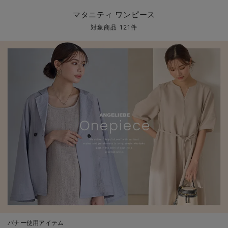
マタニティ パンツ
マタニティ ショーツ
授乳トップス
マタニティ オフィス 通勤服
授乳 ケープ
マタニティレギンス
【アウトレット】トップス・授乳トップス
透け防止
再入荷｜アウター
トップス
【37周年祭セール】4
【〜10℃】3月中旬
涼しくて可愛い「ワン
デニム
きれいめトップス派
マタニティインナー
【オフィスカジュアル
パンツタイプ
【フォーマル】ボトム
【ベビー】半袖
2WAYオール
Aライン ・フレアワ
〜5,000円（税込）
綿混素材
赤ちゃんへ使うもの
【冬のあったか特集】
マタニティ ワンピース
マタニティ スカート
妊婦帯・腹帯・産前ガードル
マタニティ ドレス（結婚式・お呼ばれ）
【アウトレット】ボトムス
見えてもカワイイ
パンツ
レギンス
きれいめスカート派
ベビー
【フォーマル】トップ
【ベビー】グッズ
コンビ肌着
Iライン ・タイトシ
〜10,000円（税込）
腹巻・ひざ上パンツ
産後に使うグッズ
【冬のあったか特集】
対象商品 121件
マタニティ トップス
マタニティ 授乳 キャミソール
マタニティ フォーマル パンツ・ボトムス
【アウトレット】パジャマ
コットン素材
スカート
オフィス
きれいめ美脚パンツ派
短肌着
快適ウェア10%OFF
ジャンパースカート/
10,001円（税込）〜
保温&リカバリー
【冬のあったか特集】
マタニティ アウター（コート）・ママコート
産褥ショーツ
【アウトレット】インナー
冷房対策
パジャマ
ツィード派
セット
ワーク・オフィス
女の子におススメのギ
レギンス・タイツ
骨盤・マタニティベルト （妊娠中・産後）
【アウトレット】ベビー
接触冷感素材
インナー
MAX55%OFF ブラッ
王道シンプル派
カジュアル
男の子におススメのギ
カップ付きインナー
産後 ガードル インナー
Tシャツブラ
雑貨
セットアップ派
フォーマル / オケー
定番ギフト
あったか度◎
マタニティ 腹巻き
ブラトップ
ベビー
あったかアイテム｜ベ
もらって嬉しいギフト
裏起毛素材
親子セット
かわいくておもしろい
快適機能ウェア特集 トップス
何枚あっても嬉しいア
快適機能ウェア特集 ボトムス
長く使えるアイテム
快適機能ウェア特集 パジャマ
お部屋映えアイテム
バナー使用アイテム