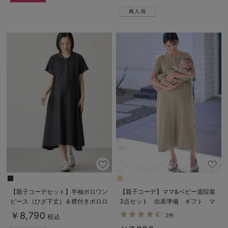
【親子コーデセット】半袖ポロワン
【親子コーデ】ママ&ベビー退院着
ピース（ひざ下丈）＆襟付きポロロ
3点セット 出産準備 ギフト マ
ンパース 出産準備 ギフト マタ
タニティ・産後【出産後も長く使え
￥8,790
2件
税込
ニティ・授乳服
る】