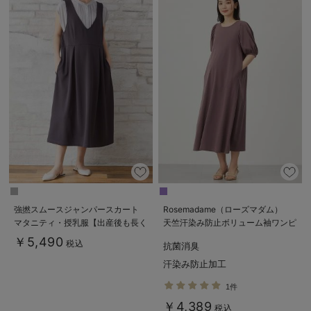
強撚スムースジャンパースカート
Rosemadame（ローズマダム）
マタニティ・授乳服【出産後も長く
天竺汗染み防止ボリューム袖ワンピ
使える】
ース マタニティ・産後授乳服【出
￥5,490
税込
抗菌消臭
産後も長く使える】
汗染み防止加工
1件
￥4,389
税込