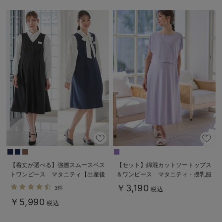
【着丈が選べる】強撚スムースベス
【セット】綿混カットソートップス
トワンピース マタニティ【出産後
＆ワンピース マタニティ・授乳服
も長く使える】
【出産後も長く使える】fairy（フェ
￥3,190
3件
税込
アリー）
￥5,990
税込