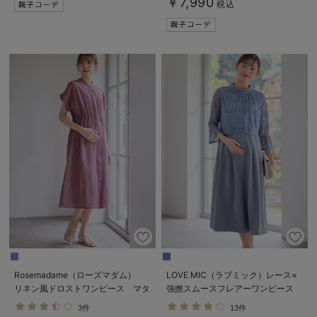
￥7,990
税込
Rosemadame（ローズマダム）
LOVE MIC（ラブミック）レース×
リネン風ドロストワンピース マタ
強撚スムースフレアーワンピース
ニティ・産後授乳服【出産後も長く
マタニティ・授乳服【出産後も長く
3件
13件
使える】
使える】