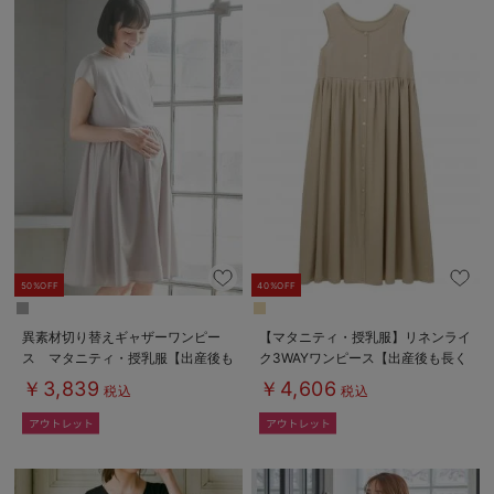
50%OFF
40%OFF
異素材切り替えギャザーワンピー
【マタニティ・授乳服】リネンライ
ス マタニティ・授乳服【出産後も
ク3WAYワンピース【出産後も長く
長く使える】
使える】
￥3,839
￥4,606
税込
税込