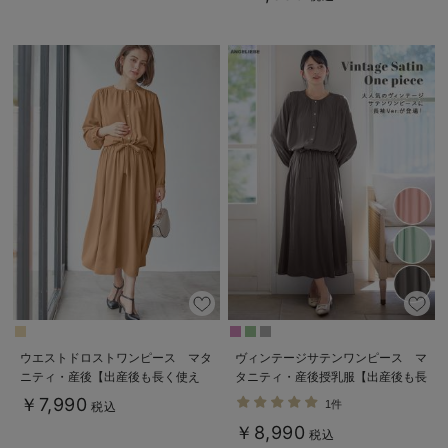
ウエストドロストワンピース マタ
ヴィンテージサテンワンピース マ
ニティ・産後【出産後も長く使え
タニティ・産後授乳服【出産後も長
る】
く使える】
￥7,990
1件
税込
￥8,990
税込