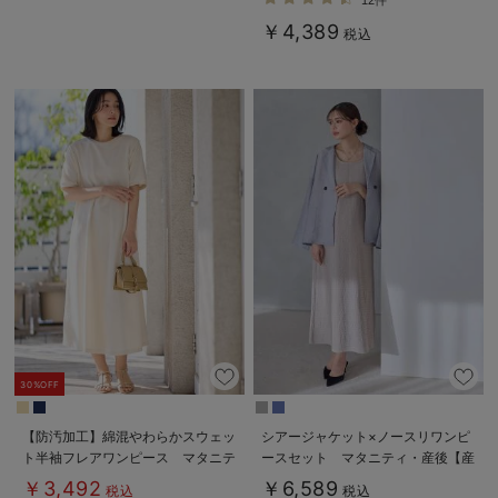
12件
￥4,389
税込
30%OFF
【防汚加工】綿混やわらかスウェッ
シアージャケット×ノースリワンピ
ト半袖フレアワンピース マタニテ
ースセット マタニティ・産後【産
ィ・産後【出産後も長く使える】
後も長く着れる】
￥3,492
￥6,589
税込
税込