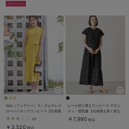
fairy（フェアリー）ランダムテレコ
レース切り替えワンピース マタニ
ローハイネックワンピース【出産後
ティ・授乳服 【出産後も長く使え
も長く使える】
る】
￥7,990
1件
税込
￥3,520
税込