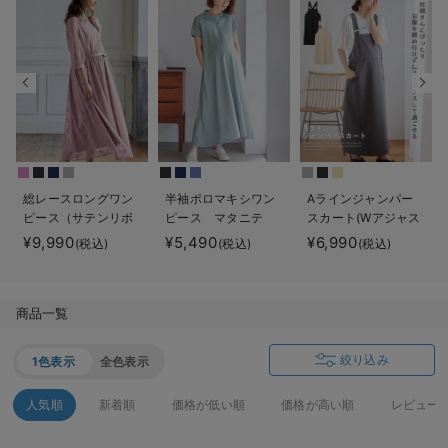
デロンギ
入院準備の持ち物チェック
総レースロングワン
半袖ポロマキシワン
Aラインジャンパー
ピース（サテンリボ
ピース マタニテ
スカート(Wアジャス
ンベルト付） マタ
ィ・授乳服【出産後
ター付) マタニテ
¥9,990
¥5,490
¥6,990
(税込)
(税込)
(税込)
ニティ・授乳服【出
も長く使える】
ィ・授乳服【出産後
産後も長く使える】
も長く着られる】
商品一覧
絞り込み
1色表示
全色表示
人気順
新着順
価格が低い順
価格が高い順
レビュー