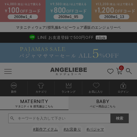
マタニティウェア/授乳服&ベビーウェア通販のエンジェリーベ
2026/NewArrival
送料495円(一部地域を除く) 7,700円以上で送料無料
LINE お友達登録で500円OFF
click
0
新作
カテゴリ
ランキング
お気に入り
ログイン
MATERNITY
BABY
戻る
戻る
戻る
戻る
戻る
戻る
戻る
戻る
戻る
戻る
戻る
戻る
戻る
戻る
戻る
戻る
戻る
戻る
戻る
戻る
戻る
戻る
戻る
戻る
戻る
戻る
戻る
戻る
戻る
戻る
戻る
カートに入れる
マタニティ & 授乳服はこちら
ベビー用品はこちら
マタニティウェア全て
マタニティ 下着・インナー全て
授乳服全て
マタニティ フォーマル全て
授乳用品全て
マタニティレッグウェア全て
マタニティ ボディケア全て
アウトレット全て
特集全て
再入荷全て
送料無料アイテム全て
ブラキャミ おまとめ
【37周年祭セール】
気温差別オススメアイ
マタニティウェア お
こだわりの履き心地！
出産準備応援割全て
春のマタニティワンピ
Gift Selection 
冬の冷え対策インナー
入院準備の持ち物チェ
冬のあったか特集全て
閉じる
マタニティ ワンピース
授乳ワンピース
マタニティ スーツ
妊婦用 抱き枕・授乳クッション
マタニティストッキング・タイツ
妊娠線クリーム
【アウトレット】ワンピース
抗菌防臭加工
再入荷｜インナー
授乳ブラ・マタニティブラ（マタニティインナー・産後用品）
ワンピース
【37周年祭セール】2
【15℃】3月下旬～
動きやすく着回しでき
強撚スムース(コスパ
【おまとめ割】パジャ
カジュアル
ジャケット派
マタニティパジャマ
【オフィスカジュアル
レギンスタイプ
【フォーマル】ワンピ
【ベビー】長袖
ハンカチ
快適ウェア10%OFF
セットアップ・ レイ
〜3,000円（税込）
薄くてあったか
入院してすぐ使うグッ
【冬のあったか特集】
#新作アイテム
#お宮参り
#パジャマ