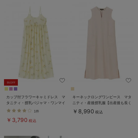
5%OFF
カップ付フラワーキャミドレス マ
キーネックロングワンピース マタ
タニティ・授乳パジャマ・ワンマイ
ニティ・産後授乳服【出産後も長く
ル・ホームウェア・大きいサイズ
使える】
￥8,990
1件
税込
￥3,790
税込