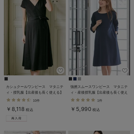
カシュクールワンピース マタニテ
強撚スムースワンピース マタニテ
ィ・授乳服【出産後も長く使える】
ィ・産後授乳服【出産後も長く使え
る】
10件
1件
￥8,118
￥5,990
税込
税込