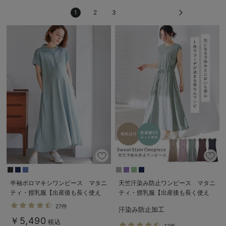
1
2
3
半袖ポロマキシワンピース マタニ
天竺汗染み防止ワンピース マタニ
ティ・授乳服【出産後も長く使え
ティ・授乳服【出産後も長く使え
る】
る】
27件
汗染み防止加工
￥5,490
税込