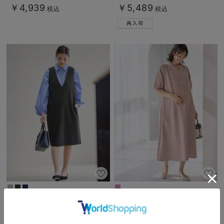
￥4,939
￥5,489
税込
税込
【授乳しやすい】ポンチミドルジャ
フロントギャザーワンピース マタ
ンパースカート【出産後も長く使え
ニティ・授乳服 【出産後も長く使
る】
える】
￥5,990
2件