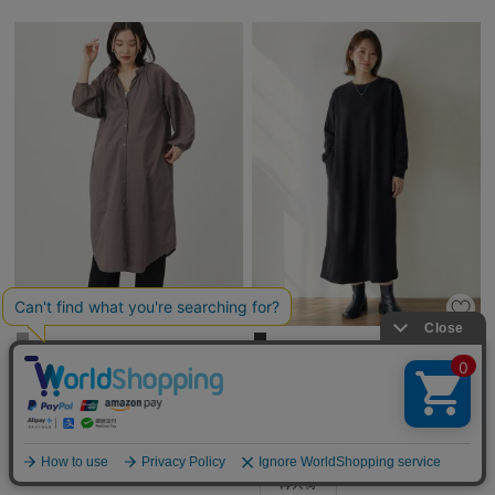
コットンローン２WAYボリュームス
【極暖】裏シャギーあったかワイド
リーブワンピース マタニティ・授
マキシワンピース マタニティ・授
乳服【出産後も長く使える】
乳服【出産後も長く使える】
1件
2件
￥5,990
￥5,990
税込
税込