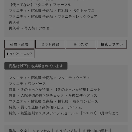
【使ってない】マタニティ フォーマル
マタニティ・授乳服 全商品
授乳服
授乳トップス
＞
＞
マタニティ・授乳服 全商品
マタニティレッグウェア
＞
再入荷
再入荷
再入荷｜アウター
＞
商品は以下にも掲載されています
マタニティ・授乳服 全商品
マタニティウェア
＞
＞
マタニティ ワンピース
特集
冬のあったか特集
【冬のあったか特集】ニット
＞
＞
特集
入院準備の持ち物チェック
産後に使うグッズ
＞
＞
マタニティ・授乳服 全商品
授乳服
授乳ワンピース
＞
＞
特集
買って正解！高評価レビューアイテム
＞
特集
気温差別オススメアイテムセール
【〜10℃】3月中旬まで
＞
＞
返品・交換
キャンセル
お支払い方法
お買い物の流れ