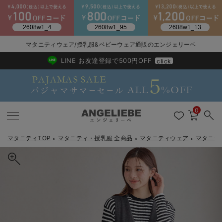
マタニティウェア/授乳服&ベビーウェア通販のエンジェリーベ
2026/NewArrival
送料495円(一部地域を除く) 7,700円以上で送料無料
LINE お友達登録で500円OFF
click
0
マタニティTOP
マタニティ・授乳服 全商品
マタニティウェア
マタニテ
＞
＞
＞
戻る
戻る
戻る
戻る
戻る
戻る
戻る
戻る
戻る
戻る
戻る
戻る
戻る
戻る
戻る
戻る
戻る
戻る
戻る
戻る
戻る
戻る
戻る
戻る
戻る
戻る
戻る
戻る
戻る
戻る
戻る
カートに入れる
マタニティウェア全て
マタニティ 下着・インナー全て
授乳服全て
マタニティ フォーマル全て
授乳用品全て
マタニティレッグウェア全て
マタニティ ボディケア全て
アウトレット全て
特集全て
再入荷全て
送料無料アイテム全て
ブラキャミ おまとめ
【37周年祭セール】
気温差別オススメアイ
マタニティウェア お
こだわりの履き心地！
出産準備応援割全て
春のマタニティワンピ
Gift Selection 
冬の冷え対策インナー
入院準備の持ち物チェ
冬のあったか特集全て
【セット】リブニットトップス＆ニットジャンパースカート マタニテ
マタニティ ワンピース
授乳ワンピース
マタニティ スーツ
妊婦用 抱き枕・授乳クッション
マタニティストッキング・タイツ
妊娠線クリーム
【アウトレット】ワンピース
抗菌防臭加工
再入荷｜インナー
授乳ブラ・マタニティブラ（マタニティインナー・産後用品）
ワンピース
【37周年祭セール】2
【15℃】3月下旬～
動きやすく着回しでき
強撚スムース(コスパ
【おまとめ割】パジャ
カジュアル
ジャケット派
マタニティパジャマ
【オフィスカジュアル
レギンスタイプ
【フォーマル】ワンピ
【ベビー】長袖
ハンカチ
快適ウェア10%OFF
セットアップ・ レイ
〜3,000円（税込）
薄くてあったか
入院してすぐ使うグッ
【冬のあったか特集】
ィ・授乳服 【出産後も長く使える】