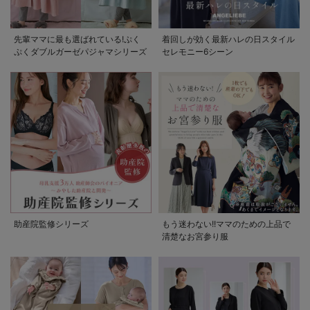
先輩ママに最も選ばれている!ぷく
着回しが効く最新ハレの日スタイル
ぷくダブルガーゼパジャマシリーズ
セレモニー6シーン
助産院監修シリーズ
もう迷わない!!ママのための上品で
清楚なお宮参り服