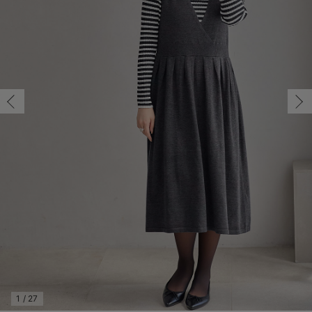
マタニティ パンツ
マタニティ ショーツ
授乳トップス
マタニティ オフィス 通勤服
授乳 ケープ
マタニティレギンス
【アウトレット】トップス・授乳トップス
透け防止
再入荷｜アウター
トップス
【37周年祭セール】4
【〜10℃】3月中旬
涼しくて可愛い「ワン
デニム
きれいめトップス派
マタニティインナー
【オフィスカジュアル
パンツタイプ
【フォーマル】ボトム
【ベビー】半袖
2WAYオール
Aライン ・フレアワ
〜5,000円（税込）
綿混素材
赤ちゃんへ使うもの
【冬のあったか特集】
フリー/在庫あり
マタニティ スカート
妊婦帯・腹帯・産前ガードル
マタニティ ドレス（結婚式・お呼ばれ）
【アウトレット】ボトムス
見えてもカワイイ
パンツ
レギンス
きれいめスカート派
ベビー
【フォーマル】トップ
【ベビー】グッズ
コンビ肌着
Iライン ・タイトシ
〜10,000円（税込）
腹巻・ひざ上パンツ
産後に使うグッズ
【冬のあったか特集】
フリー/在庫あり
￥7,990
マタニティ トップス
マタニティ 授乳 キャミソール
マタニティ フォーマル パンツ・ボトムス
【アウトレット】パジャマ
コットン素材
スカート
オフィス
きれいめ美脚パンツ派
短肌着
快適ウェア10%OFF
ジャンパースカート/
10,001円（税込）〜
保温&リカバリー
【冬のあったか特集】
カートに入れる
マタニティ アウター（コート）・ママコート
産褥ショーツ
【アウトレット】インナー
冷房対策
パジャマ
ツィード派
セット
ワーク・オフィス
女の子におススメのギ
レギンス・タイツ
チャコール×ブラ
骨盤・マタニティベルト （妊娠中・産後）
【アウトレット】ベビー
接触冷感素材
インナー
MAX55%OFF ブラッ
王道シンプル派
カジュアル
男の子におススメのギ
カップ付きインナー
ックオフボーダー
産後 ガードル インナー
Tシャツブラ
雑貨
セットアップ派
フォーマル / オケー
定番ギフト
あったか度◎
フリー/在庫あり
マタニティ 腹巻き
ブラトップ
ベビー
あったかアイテム｜ベ
もらって嬉しいギフト
裏起毛素材
フリー/在庫あり
￥7,990
親子セット
かわいくておもしろい
カートに入れる
快適機能ウェア特集 トップス
何枚あっても嬉しいア
ベージュ×ブラッ
快適機能ウェア特集 ボトムス
長く使えるアイテム
ク
快適機能ウェア特集 パジャマ
お部屋映えアイテム
1
/
27