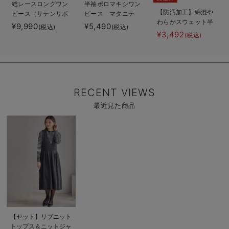
総レースロングワン
半袖ポロマキシワン
【防汚加工】綿混や
ピース（サテンリボ
ピース マタニテ
わらかスウェット半
ンベルト付） マタ
ィ・授乳服【出産後
¥9,990
¥5,490
(税込)
(税込)
袖フレアワンピー
ニティ・授乳服【出
も長く使える】
¥3,492
(税込)
ス マタニティ・産
産後も長く使える】
後【出産後も長く使
える】
RECENT VIEWS
最近見た商品
商
品
詳
細
を
見
る
商
【セット】リブニット
品
トップス＆ニットジャ
詳