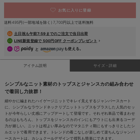
デロンギ
お気に入りに登録
入院準備の持ち物チェック
送料495円(一部地域を除く) 7,700円以上で送料無料
土日祝も
午前7:59までのご注文で当日出荷
LINE新規登録で 500円OFF クーポンプレゼント
も使える。
と
アイテム説明
サイズ・詳細
シンプルなニット素材のトップスとジャンスカの組み合わせ
で着回し力抜群！
細やかに編まれたハイゲージニットでキレイ見えするジャンパースカート
に、シンプルなラウンドネックリブニットトップスをプラスした人気のセッ
トが今年らしい丈感にアップデートして登場です。それぞれ単品で着まわせ
るのはもちろん、トップスをジャンスカのインにもアウトにも出来るコーデ
力が嬉しい。ニットは程よい厚みなのでマタニティ期にもすっきりとしたシ
ルエットで着用できます。トレンドの着こなしが楽しめて楽ちんなジャンパ
ースカートは、カシュクールデザインで授乳も簡単にできます。