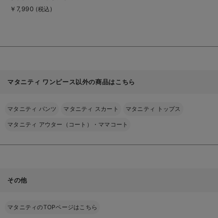
細
ンパースカート マタ
￥7,990
(税込)
を
ニティ・授乳服 【出
見
る
産後も長く使える】
マタニティ ワンピース以外の商品はこちら
マタニティ パンツ
マタニティ スカート
マタニティ トップス
マタニティ アウター（コート）・ママコート
その他
マタニティのTOPページはこちら