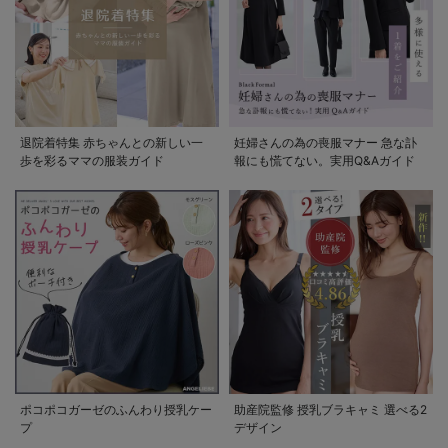
退院着特集 赤ちゃんとの新しい一
妊婦さんの為の喪服マナー 急な訃
歩を彩るママの服装ガイド
報にも慌てない。実用Q&Aガイド
ポコポコガーゼのふんわり授乳ケー
助産院監修 授乳ブラキャミ 選べる2
プ
デザイン