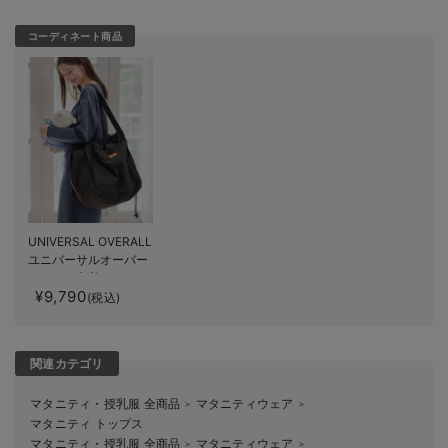
コーディネート商品
UNIVERSAL OVERALL
ユニバーサルオーバー
オール 巾着 トートバ
¥9,790
ッグ マザーズ 撥水
(税込)
大容量 L
関連カテゴリ
マタニティ・授乳服 全商品
マタニティウェア
＞
＞
マタニティ トップス
マタニティ・授乳服 全商品
マタニティウェア
＞
＞