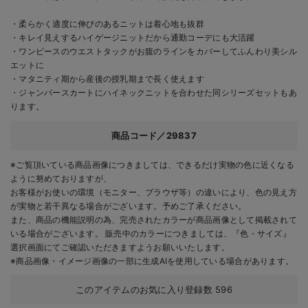
・柔らかく適度に伸びのあるニットは着心地も抜群
・キレイ見えするハイゲージニットだから通勤コーデにも大活躍
・ワンピースのウエストタックがお腹のラインをカバーしてふんわり美シル
エットに
・マタニティ期から産後の授乳期まで長く使えます
・ジャンパースカートにハイネックニットを合わせた同シリーズセットもあ
ります。
商品コード／29837
※ご覧頂いている商品画像につきましては、できるだけ実物の色に近くなる
ように努めておりますが、
お客様がお使いの環境（モニター、ブラウザ等）の違いにより、色の見え方
が実物と若干異なる場合がございます。予めご了承ください。
また、商品の機能説明の為、完売されたカラーが商品画像として掲載されて
いる場合がございます。 販売中のカラーにつきましては、『色・サイズ』
選択画面にてご確認いただきますようお願いいたします。
※商品画像・イメージ画像の一部に生成AIを使用している場合があります。
このアイテムのお気に入り登録数
596