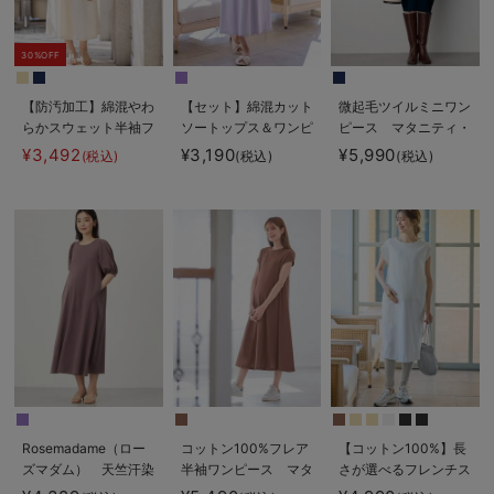
30%OFF
【防汚加工】綿混やわ
【セット】綿混カット
微起毛ツイルミニワン
らかスウェット半袖フ
ソートップス＆ワンピ
ピース マタニティ・
レアワンピース マタ
ース マタニティ・授
授乳服【出産後も長く
¥3,492
¥3,190
¥5,990
(税込)
(税込)
(税込)
ニティ・産後【出産後
乳服【出産後も長く使
使える】
も長く使える】
える】fairy（フェア
リー）
Rosemadame（ロー
コットン100%フレア
【コットン100%】長
ズマダム） 天竺汗染
半袖ワンピース マタ
さが選べるフレンチス
み防止ボリューム袖ワ
ニティ・授乳服【出産
リーブワンピース マ