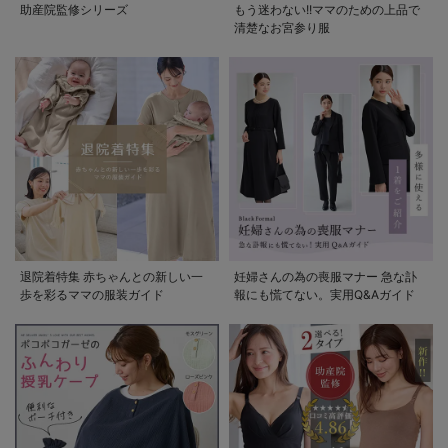
助産院監修シリーズ
もう迷わない!!ママのための上品で
清楚なお宮参り服
退院着特集 赤ちゃんとの新しい一
妊婦さんの為の喪服マナー 急な訃
歩を彩るママの服装ガイド
報にも慌てない。実用Q&Aガイド