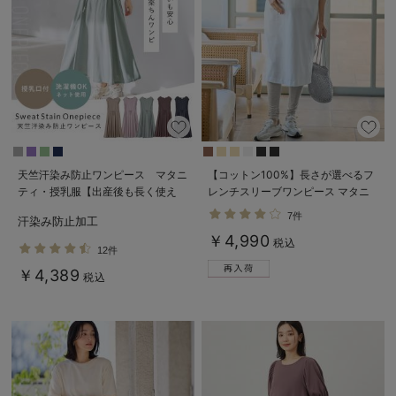
erbaviva（エルバビーバ）
安心の日本製。先輩ママが買ってよかった！本当に必要な出産準備品
ハレの日に着るANGELIEBEのセレモニー
買って正解！高評価レビューアイテム
冬に可愛いニットがお得！
天竺汗染み防止ワンピース マタニ
【コットン100%】長さが選べるフ
ティ・授乳服【出産後も長く使え
レンチスリーブワンピース マタニ
親子コーデ｜ママとベビーにおすすめ！
る】
ティ・産後授乳服【出産後も長く使
7件
汗染み防止加工
える】
便利な育児家電
￥4,990
税込
12件
Gift Selection 出産祝い
￥4,389
税込
ロンパースはいつからいつまで使う？選ぶポイントも解説！
保育園・入園準備特集
ファルスカ