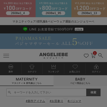
2026/NewArrival
送料495円(一部地域を除く) 7,700円以上で送料無料
マタニティウェア/授乳服&ベビーウェア通販のエンジェリーベ
LINE お友達登録で500円OFF
click
0
新作
カテゴリ
ランキング
お気に入り
ログイン
MATERNITY
BABY
戻る
戻る
戻る
戻る
戻る
戻る
戻る
戻る
戻る
戻る
戻る
戻る
戻る
戻る
戻る
戻る
戻る
戻る
戻る
戻る
戻る
戻る
戻る
戻る
戻る
戻る
戻る
戻る
戻る
戻る
戻る
カートに入れる
マタニティ & 授乳服はこちら
ベビー用品はこちら
マタニティウェア全て
マタニティ 下着・インナー全て
授乳服全て
マタニティ フォーマル全て
授乳用品全て
マタニティレッグウェア全て
マタニティ ボディケア全て
アウトレット全て
特集全て
再入荷全て
送料無料アイテム全て
ブラキャミ おまとめ
【37周年祭セール】
気温差別オススメアイ
マタニティウェア お
こだわりの履き心地！
出産準備応援割全て
春のマタニティワンピ
Gift Selection 
冬の冷え対策インナー
入院準備の持ち物チェ
冬のあったか特集全て
閉じる
マタニティ ワンピース
授乳ワンピース
マタニティ スーツ
妊婦用 抱き枕・授乳クッション
マタニティストッキング・タイツ
妊娠線クリーム
【アウトレット】ワンピース
抗菌防臭加工
再入荷｜インナー
授乳ブラ・マタニティブラ（マタニティインナー・産後用品）
ワンピース
【37周年祭セール】2
【15℃】3月下旬～
動きやすく着回しでき
強撚スムース(コスパ
【おまとめ割】パジャ
カジュアル
ジャケット派
マタニティパジャマ
【オフィスカジュアル
レギンスタイプ
【フォーマル】ワンピ
【ベビー】長袖
ハンカチ
快適ウェア10%OFF
セットアップ・ レイ
〜3,000円（税込）
薄くてあったか
入院してすぐ使うグッ
【冬のあったか特集】
#新作アイテム
#お宮参り
#パジャマ