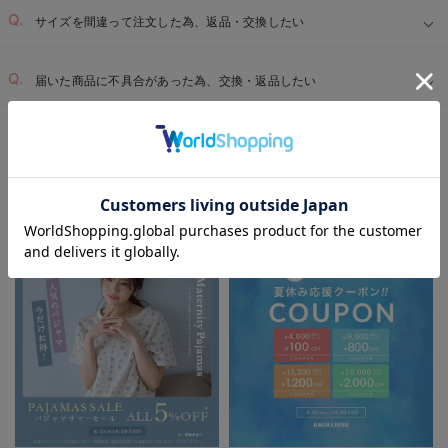
サイズを間違って注文した為、返品・交換したい
届いた商品に不具合があった為、交換・返品したい
マタニティTOP
特集
春のマタニティワンピース特集
カジュアル
＞
＞
＞
EVENT
お気に入り商品を確認する
マタニティウェア/マタニティ服/授乳服の
セール / キャンペーン / クーポン情報