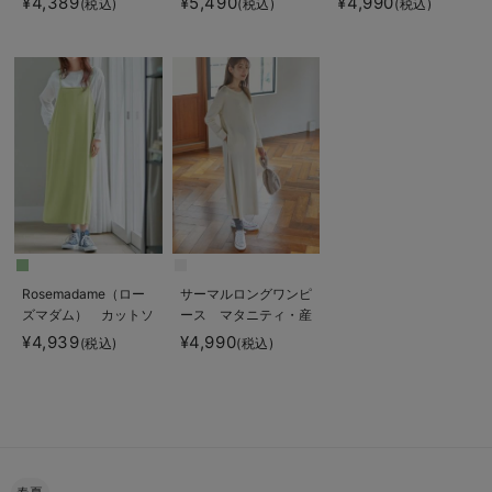
¥4,389
¥5,490
¥4,990
(税込)
(税込)
(税込)
ンピース マタニテ
後も長く使える】
タニティ・産後授乳服
ィ・産後授乳服【出産
【出産後も長く使え
後も長く使える】
る】
Rosemadame（ロー
サーマルロングワンピ
ズマダム） カットソ
ース マタニティ・産
ーキャミワンピ&トッ
後【出産後も長く使え
¥4,939
¥4,990
(税込)
(税込)
プスセット マタニテ
る】
ィ・産後授乳服【出産
後も長く使える】