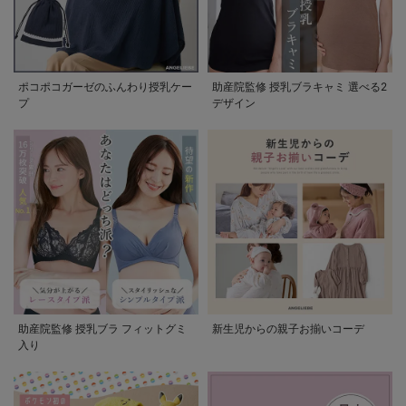
ポコポコガーゼのふんわり授乳ケー
助産院監修 授乳ブラキャミ 選べる2
プ
デザイン
助産院監修 授乳ブラ フィットグミ
新生児からの親子お揃いコーデ
入り