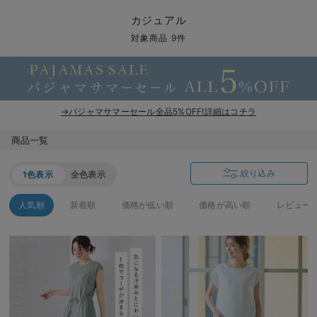
マタニティ パンツ
マタニティ ショーツ
授乳トップス
マタニティ オフィス 通勤服
授乳 ケープ
マタニティレギンス
【アウトレット】トップス・授乳トップス
透け防止
再入荷｜アウター
トップス
【37周年祭セール】4
【〜10℃】3月中旬
涼しくて可愛い「ワン
デニム
きれいめトップス派
マタニティインナー
【オフィスカジュアル
パンツタイプ
【フォーマル】ボトム
【ベビー】半袖
2WAYオール
Aライン ・フレアワ
〜5,000円（税込）
綿混素材
赤ちゃんへ使うもの
【冬のあったか特集】
カジュアル
マタニティ スカート
妊婦帯・腹帯・産前ガードル
マタニティ ドレス（結婚式・お呼ばれ）
【アウトレット】ボトムス
見えてもカワイイ
パンツ
レギンス
きれいめスカート派
ベビー
【フォーマル】トップ
【ベビー】グッズ
コンビ肌着
Iライン ・タイトシ
〜10,000円（税込）
腹巻・ひざ上パンツ
産後に使うグッズ
【冬のあったか特集】
対象商品 9件
マタニティ トップス
マタニティ 授乳 キャミソール
マタニティ フォーマル パンツ・ボトムス
【アウトレット】パジャマ
コットン素材
スカート
オフィス
きれいめ美脚パンツ派
短肌着
快適ウェア10%OFF
ジャンパースカート/
10,001円（税込）〜
保温&リカバリー
【冬のあったか特集】
マタニティ アウター（コート）・ママコート
産褥ショーツ
【アウトレット】インナー
冷房対策
パジャマ
ツィード派
セット
ワーク・オフィス
女の子におススメのギ
レギンス・タイツ
→パジャマサマーセール全品5%OFF!詳細はコチラ
骨盤・マタニティベルト （妊娠中・産後）
【アウトレット】ベビー
接触冷感素材
インナー
MAX55%OFF ブラッ
王道シンプル派
カジュアル
男の子におススメのギ
カップ付きインナー
商品一覧
産後 ガードル インナー
Tシャツブラ
雑貨
セットアップ派
フォーマル / オケー
定番ギフト
あったか度◎
絞り込み
1色表示
全色表示
マタニティ 腹巻き
ブラトップ
ベビー
あったかアイテム｜ベ
もらって嬉しいギフト
裏起毛素材
人気順
新着順
価格が低い順
価格が高い順
レビュー
親子セット
かわいくておもしろい
快適機能ウェア特集 トップス
何枚あっても嬉しいア
快適機能ウェア特集 ボトムス
長く使えるアイテム
快適機能ウェア特集 パジャマ
お部屋映えアイテム