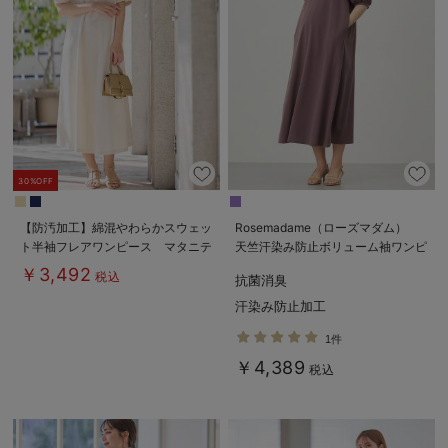
デロンギ
入院準備の持ち物チェック
30%OFF
【防汚加工】綿混やわらかスウェッ
Rosemadame（ローズマダム）
ト半袖フレアワンピース マタニテ
天竺汗染み防止ボリューム袖ワンピ
ィ・産後【出産後も長く使える】
ース マタニティ・産後授乳服【出
￥3,492
税込
抗菌消臭
産後も長く使える】
汗染み防止加工
1件
￥4,389
税込