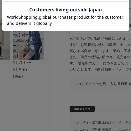
お気に入り商品を確認する
生地の厚さ：普通
＊＊＊＊＊＊＊＊＊＊＊＊＊＊＊
くらく
【オールシーズン
っきり
使える】【選べる
2丈】締め付けな
※ご覧頂いている商品画像につきまし
い綿混リブストレ
込)
ケット付きチ
コットン100%フレア半袖ワン
すが、
お客様がお使いの環境（モニタ
ートレギンス【産
 マタニテ
ピース マタニティ・授乳服
後まで長く使え
異なる場合がございます。予めご了承
後も長く使
【出産後も長く使える】
る】
また、商品の機能説明の為、完売され
¥5,490
(税込)
¥1,790〜
す。 販売中のカラーにつきましては
¥1,890
いいたします。
※商品画像・イメージ
(税込)
このアイテムのお気に入り登録数
関連カテゴリ
マタニティ・授乳服 全商品
マタニテ
＞
マタニティ・授乳服 全商品
マタニテ
＞