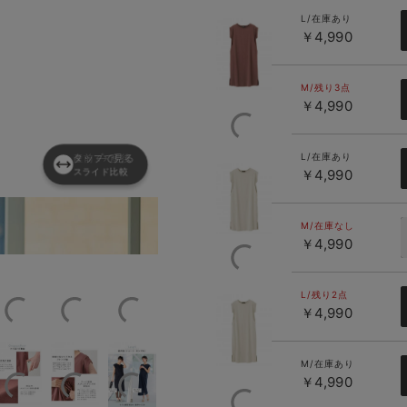
L/在庫あり
ブラウンパ
￥4,990
ープル
M/残り3点
￥4,990
L/在庫あり
産前
タップで見る
↔
産後
￥4,990
スライド比較
トープ
着用サイズ：M
小柄ママも綺麗に着
M/在庫なし
￥4,990
L/残り2点
トープ（ロ
￥4,990
ング丈）
M/在庫あり
￥4,990