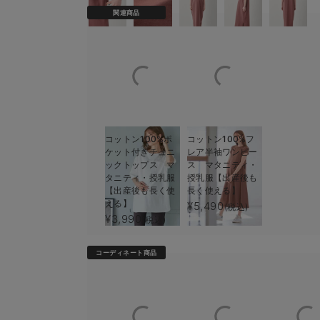
関連商品
コットン100%ポ
コットン100%フ
ケット付きチュニ
レア半袖ワンピー
ックトップス マ
ス マタニティ・
タニティ・授乳服
授乳服【出産後も
【出産後も長く使
長く使える】
える】
¥5,490
(税込)
¥3,990
(税込)
コーディネート商品
2