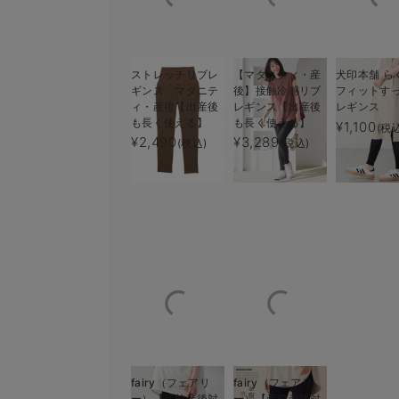
ストレッチリブレ
【マタニティ・産
犬印本舗 ら
ギンス マタニテ
後】接触冷感リブ
フィットす
ィ・産後【出産後
レギンス【出産後
レギンス
も長く使える】
も長く使える】
¥1,100
(税
コットン100%ポ
¥2,490
¥3,289
(税込)
(税込)
ュニックトップス
ィ・授乳服【出産
える】
¥3,990
(税込)
fairy（フェアリ
fairy（フェアリ
ー）【産前産後対
ー）【産前産後対