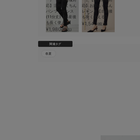
応】涼感らくちん
応】お腹らくちん
パンツ レギンス
レギンス【出産後
(11分丈)【出産後
も長く使える】
も長く使える】
¥1,540
(税込)
¥1,980
(税込)
関連タグ
春夏