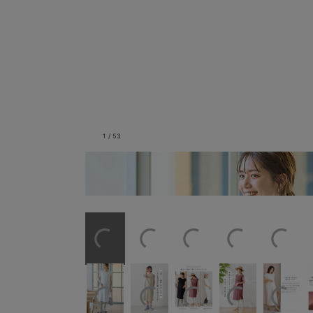
1
/
53
ホワイト／モデル身長：165cm／