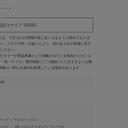
＊＊＊＊
商品コード／10383
ては、できるだけ実物の色に近くなるように努めておりま
ー、ブラウザ等）の違いにより、色の見え方が実物と若干
ください。
たカラーが商品画像として掲載されている場合がございま
、『色・サイズ』選択画面にてご確認いただきますようお願
画像の一部に生成AIを使用している場合があります。
648
ィウェア
マタニティ パンツ
＞
ィウェア
【使ってない】マタニティ フォーマル
＞