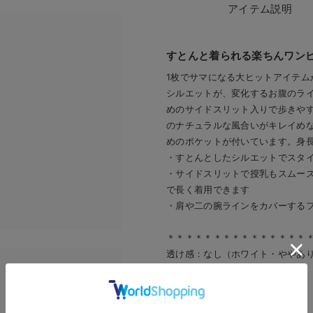
アイテム説明
すとんと着られる楽ちんワン
1枚でサマになる大ヒットアイテム
シルエットが、変化するお腹のラ
めのサイドスリット入りで歩きや
のナチュラルな風合いがキレイめ
めのポケットが付いています。身
・すとんとしたシルエットでスタイ
お買い物を続ける
カートへ進む
・サイドスリットで授乳もスムー
で長く着用できます
RELATED ITEMS
・肩や二の腕ラインをカバーする
関連商品
＊＊＊＊＊＊＊＊＊＊＊＊＊＊＊
2
透け感：なし（ホワイト・ややあ
裏地：なし
伸縮性：なし
光沢感：なし