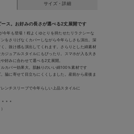
サイズ・詳細
ピース。お好みの長さが選べる2丈展開です
が今年も登場！程よくゆとりを持たせたリラクシーな
インをさりげなくカバーしながら今年らしさも演出。深
すく、抜け感も演出してくれます。さらりとした綿素材
なカジュアルスタイルにもぴったり。スマホが入る大き
長や好みに合わせて選べる2丈展開。
ルカバー効果大。肌触りのいい綿100％素材です
ズ。脇に寄せて目立ちにくくしました。産前から産後ま
フレンチスリーブで今年らしい上品スタイルに
＊＊＊＊
り）