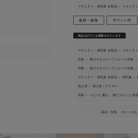
マタニティ・授乳服 全商品
マタニテ
＞
商品は以下にも掲載されています
マタニティ・授乳服 全商品
マタニテ
＞
特集
春のマタニティワンピース特集
＞
＞
特集
春のマタニティワンピース特集
＞
＞
マタニティ・授乳服 全商品
授乳服
＞
＞
再入荷
再入荷｜アウター
＞
特集
べとつく夏も、1枚でさらっと快適
＞
返品・交換
キャンセル