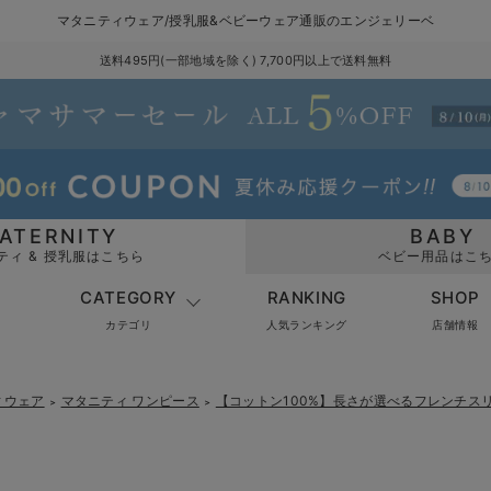
マタニティウェア/授乳服&ベビーウェア通販のエンジェリーベ
送料495円(一部地域を除く) 7,700円以上で送料無料
ATERNITY
BABY
ティ & 授乳服はこちら
ベビー用品はこ
CATEGORY
RANKING
SHOP
カテゴリ
人気ランキング
店舗情報
ィウェア
マタニティ ワンピース
【コットン100%】長さが選べるフレンチス
＞
＞