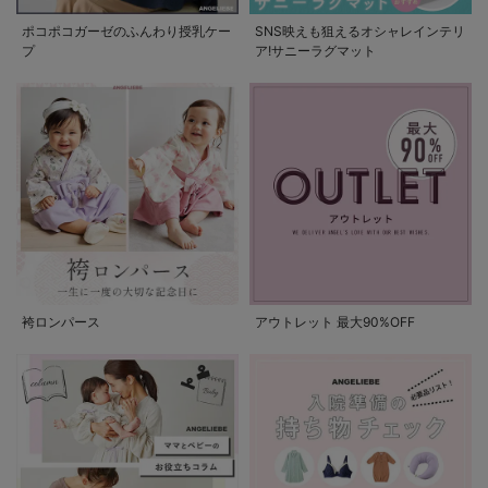
ポコポコガーゼのふんわり授乳ケー
SNS映えも狙えるオシャレインテリ
プ
ア!サニーラグマット
袴ロンパース
アウトレット 最大90%OFF