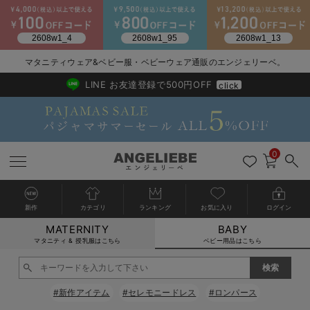
マタニティウェア&ベビー服・ベビーウェア通販のエンジェリーベ。
2026/NewArrival
送料495円(一部地域を除く) 7,700円以上で送料無料
LINE お友達登録で500円OFF
click
0
新作
カテゴリ
ランキング
お気に入り
ログイン
MATERNITY
BABY
戻る
戻る
戻る
戻る
戻る
戻る
戻る
戻る
戻る
戻る
戻る
戻る
戻る
戻る
戻る
戻る
戻る
戻る
戻る
戻る
戻る
戻る
戻る
戻る
戻る
戻る
戻る
戻る
戻る
戻る
戻る
カートに入れる
マタニティ & 授乳服はこちら
ベビー用品はこちら
新生児服全て
ベビー服全て
シーズンアイテム全て
ベビー・新生児 寝具全て
ベビー 雑貨全て
お出かけグッズ全て
ベビー｜季節の特集全て
アウトレット全て
特集全て
再入荷全て
送料無料アイテム全て
ブラキャミ おまとめ
【37周年祭セール】
気温差別オススメアイ
マタニティウェア お
こだわりの履き心地！
出産準備応援割全て
春のマタニティワンピ
Gift Selection 
冬の冷え対策インナー
入院準備の持ち物チェ
冬のあったか特集全て
閉じる
出産準備
ロンパース・カバーオール
甚平・浴衣
ベビーベッド・布団 （ベビー・新生児）
ベビーカー
猛暑からベビーを守るひんやりグッズ
【アウトレット】ワンピース
抗菌防臭加工
再入荷｜インナー
ベビーチェア（ハイローチェア）・ベビーラック
ワンピース
【37周年祭セール】2
【15℃】3月下旬～
動きやすく着回しでき
強撚スムース(コスパ
【おまとめ割】パジャ
カジュアル
ジャケット派
マタニティパジャマ
【オフィスカジュアル
レギンスタイプ
【フォーマル】ワンピ
【ベビー】長袖
ハンカチ
快適ウェア10%OFF
セットアップ・ レイ
〜3,000円（税込）
薄くてあったか
入院してすぐ使うグッ
【冬のあったか特集】
#新作アイテム
#セレモニードレス
#ロンパース