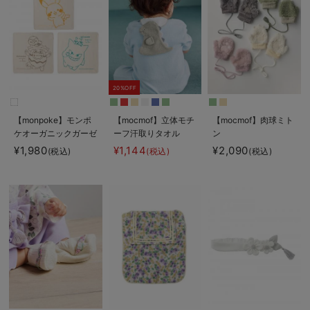
20%OFF
【monpoke】モンポ
【mocmof】立体モチ
【mocmof】肉球ミト
ケオーガニックガーゼ
ーフ汗取りタオル
ン
ハンカチ3枚組
¥1,980
¥1,144
¥2,090
(税込)
(税込)
(税込)