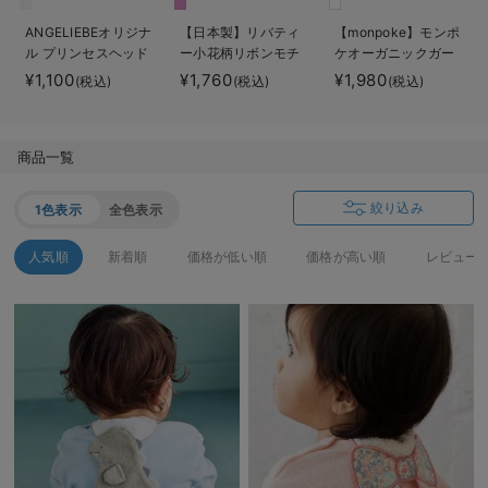
ベビー リュック
erbaviva（エルバビーバ）
ANGELIEBEオリジナ
【日本製】リバティ
【monpoke】モンポ
ル プリンセスヘッド
ー小花柄リボンモチ
ケオーガニックガー
ベビー 小物
安心の日本製。先輩ママが買ってよかった！本当に必要な出産準備品
ドレス
ーフ汗取りタオル
ゼハンカチ3枚組
¥1,100
¥1,760
¥1,980
(税込)
(税込)
(税込)
ハレの日に着るANGELIEBEのセレモニー
買って正解！高評価レビューアイテム
商品一覧
冬に可愛いニットがお得！
絞り込み
1色表示
全色表示
親子コーデ｜ママとベビーにおすすめ！
人気順
新着順
価格が低い順
価格が高い順
レビュー
便利な育児家電
Gift Selection 出産祝い
ロンパースはいつからいつまで使う？選ぶポイントも解説！
保育園・入園準備特集
ファルスカ