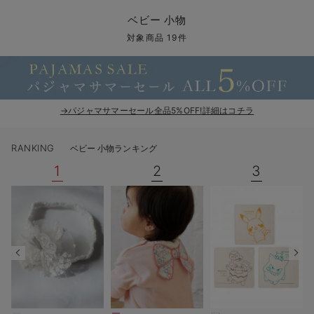
コンビ肌着・新生児/ベビー肌着
ベビー ワンピース
ベビー袴
ベビー ブランケット・タオルケット
子育て便利家電
抱っこ紐
夏のお役立ちベビーウェア
【アウトレット】トップス・授乳トップス
透け防止
再入荷｜アウター
トップス
【37周年祭セール】4
【〜10℃】3月中旬
涼しくて可愛い「ワン
デニム
きれいめトップス派
マタニティインナー
【オフィスカジュアル
パンツタイプ
【フォーマル】ボトム
【ベビー】半袖
2WAYオール
Aライン ・フレアワ
〜5,000円（税込）
綿混素材
赤ちゃんへ使うもの
【冬のあったか特集】
ベビー 小物
ツーウェイオール・2WAYオール（新生児）
ベビー パンツ
おくるみ（新生児）
プレイマット・ベビー マット
ベビーケープ
シンカーパイル特集
【アウトレット】ボトムス
見えてもカワイイ
パンツ
レギンス
きれいめスカート派
ベビー
【フォーマル】トップ
【ベビー】グッズ
コンビ肌着
Iライン ・タイトシ
〜10,000円（税込）
腹巻・ひざ上パンツ
産後に使うグッズ
【冬のあったか特集】
対象商品 19件
ベビー ブルマ
ベビー 雑貨 小物
ベビーの動物なりきり特集
【アウトレット】パジャマ
コットン素材
スカート
オフィス
きれいめ美脚パンツ派
短肌着
快適ウェア10%OFF
ジャンパースカート/
10,001円（税込）〜
保温&リカバリー
【冬のあったか特集】
ベビー スカート
ベビー安全グッズ
ベビー 夏のお役立ちグッズ特集
【アウトレット】インナー
冷房対策
パジャマ
ツィード派
セット
ワーク・オフィス
女の子におススメのギ
レギンス・タイツ
→パジャマサマーセール全品5%OFF!詳細はコチラ
ベビートップス
ベビーおもちゃ
【素材別】ベビーロンパース特集
【アウトレット】ベビー
接触冷感素材
インナー
MAX55%OFF ブラッ
王道シンプル派
カジュアル
男の子におススメのギ
カップ付きインナー
RANKING
ベビー 小物ランキング
ベビー アウター
メモリアルグッズ
袴ロンパース特集
Tシャツブラ
雑貨
セットアップ派
フォーマル / オケー
定番ギフト
あったか度◎
1
2
3
ベビー セットアップ
授乳・調乳・お食事
ブラトップ
ベビー
あったかアイテム｜ベ
もらって嬉しいギフト
裏起毛素材
スタイ・よだれかけ（新生児・ベビー）
哺乳瓶
親子セット
かわいくておもしろい
ベビー帽子（新生児・乳児）
赤ちゃん 洗剤・洗濯用品・お掃除
快適機能ウェア特集 トップス
何枚あっても嬉しいア
新生児スリーパー・ベビーパジャマ
赤ちゃん お風呂・ベビースキンケア
快適機能ウェア特集 ボトムス
長く使えるアイテム
おむつ関連グッズ
快適機能ウェア特集 パジャマ
ベビーシューズ・ファーストシューズ・ベビー靴下
お部屋映えアイテム