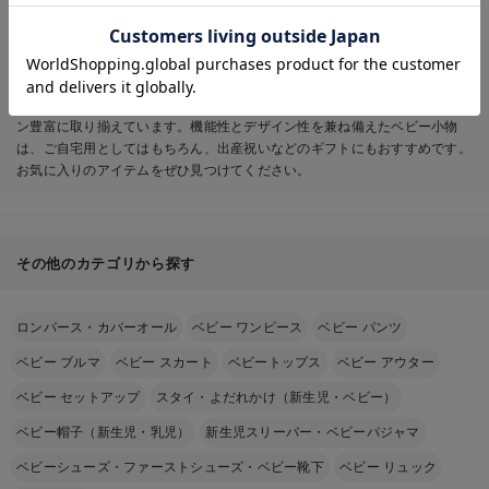
お気に入り商品を確認する
赤ちゃんの可愛らしさをさらに引き立てるベビー小物。エンジェリーベで
は、お出かけにぴったりな帽子や、かわいいモチーフの汗取りタオル、コー
ディネートのアクセントになるスタイやベビーソックスなど、バリエーショ
ン豊富に取り揃えています。機能性とデザイン性を兼ね備えたベビー小物
は、ご自宅用としてはもちろん、出産祝いなどのギフトにもおすすめです。
お気に入りのアイテムをぜひ見つけてください。
その他のカテゴリから探す
ロンパース・カバーオール
ベビー ワンピース
ベビー パンツ
ベビー ブルマ
ベビー スカート
ベビートップス
ベビー アウター
ベビー セットアップ
スタイ・よだれかけ（新生児・ベビー）
ベビー帽子（新生児・乳児）
新生児スリーパー・ベビーパジャマ
ベビーシューズ・ファーストシューズ・ベビー靴下
ベビー リュック