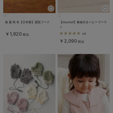
春 夏 秋 冬【日本製】退院フード
【mocmof】鼻緒付きベビーブーテ
ィ
￥1,920
1件
税込
￥2,090
税込