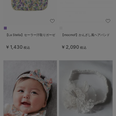
【La Stella】セーラー汗取りガーゼ
【mocmof】かんざし風ヘアバンド
￥1,430
￥2,090
税込
税込