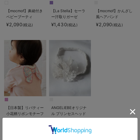
【mocmof】鼻緒付き
【La Stella】セーラ
【mocmof】かんざし
ベビーブーティ
ー汗取りガーゼ
風ヘアバンド
¥2,090
¥1,430
¥2,090
(税込)
(税込)
(税込)
【日本製】リバティー
ANGELIEBEオリジナ
小花柄リボンモチーフ
ル プリンセスヘッド
汗取りタオル
ドレス
¥1,760
¥1,100
(税込)
(税込)