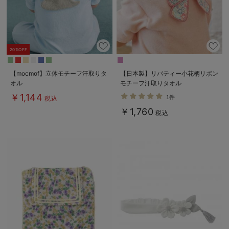
デロンギ
入院準備の持ち物チェック
20%OFF
【mocmof】立体モチーフ汗取りタ
【日本製】リバティー小花柄リボン
オル
モチーフ汗取りタオル
￥1,144
1件
税込
￥1,760
税込