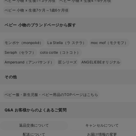
ベビー 小物
×
生後1～3ケ月頃
ベビー 小物
×
生後4～6ケ月頃
ベビー 小物
×
生後7ケ月～1歳6ケ月頃
ベビー 小物のブランドページから探す
モンポケ（monpoké）
La Stella（ラ ステラ）
moc mof（モクモフ）
Seraph（セラフ）
coto cotte（コトコト）
Ampersand（アンパサンド）
匠シリーズ
ANGELIEBEオリジナル
その他
ベビー服・新生児服・ベビー用品のTOPページはこちら
Q&A
お客様からのよくあるご質問
返品交換について
キャンセルについて
配送について
お届け情報の変更