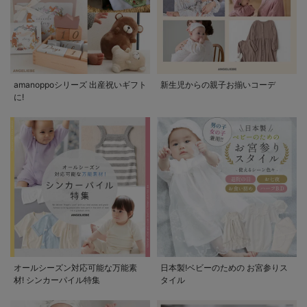
amanoppoシリーズ 出産祝いギフト
新生児からの親子お揃いコーデ
に!
オールシーズン対応可能な万能素
日本製!ベビーのための お宮参りス
材! シンカーパイル特集
タイル