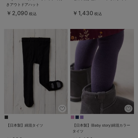
きアウトドアハット
￥2,090
￥1,430
税込
税込
【日本製】綿混タイツ
【日本製】(Baby story)綿混カラー
タイツ