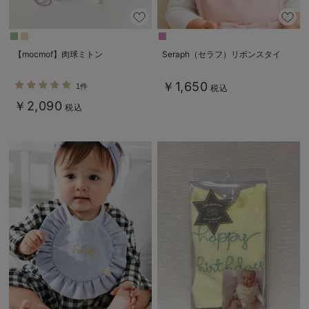
【mocmof】肉球ミトン
Seraph（セラフ）リボンスタイ
￥1,650
1件
税込
￥2,090
税込