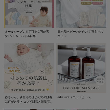
オールシーズン対応可能な万能素
日本製!ベビーのための お宮参りス
材! シンカーパイル特集
タイル
赤ちゃん、新生児のはじめての肌着
erbaviva（エルバビーバ）
は何が必要？ コンビ肌着と短肌着
の使い方