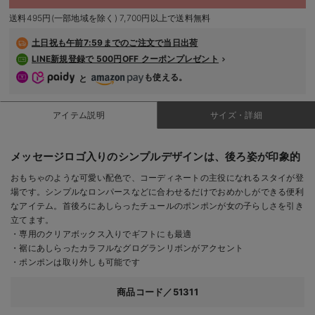
デロンギ
送料495円(一部地域を除く) 7,700円以上で送料無料
入院準備の持ち物チェック
土日祝も
午前7:59までのご注文で当日出荷
LINE新規登録で 500円OFF クーポンプレゼント
も使える。
と
アイテム説明
サイズ・詳細
メッセージロゴ入りのシンプルデザインは、後ろ姿が印象的
おもちゃのような可愛い配色で、コーディネートの主役になれるスタイが登
場です。シンプルなロンパースなどに合わせるだけでおめかしができる便利
なアイテム。首後ろにあしらったチュールのポンポンが女の子らしさを引き
立てます。
・専用のクリアボックス入りでギフトにも最適
・裾にあしらったカラフルなグログランリボンがアクセント
・ポンポンは取り外しも可能です
商品コード／51311