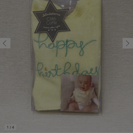
フリー/在庫あり
コンビ肌着・新生児/ベビー肌着
ベビー ワンピース
ベビー袴
ベビー ブランケット・タオルケット
子育て便利家電
抱っこ紐
夏のお役立ちベビーウェア
【アウトレット】トップス・授乳トップス
透け防止
再入荷｜アウター
トップス
【37周年祭セール】4
【〜10℃】3月中旬
涼しくて可愛い「ワン
デニム
きれいめトップス派
マタニティインナー
【オフィスカジュアル
パンツタイプ
【フォーマル】ボトム
【ベビー】半袖
2WAYオール
Aライン ・フレアワ
〜5,000円（税込）
綿混素材
赤ちゃんへ使うもの
【冬のあったか特集】
フリー/在庫あり
ツーウェイオール・2WAYオール（新生児）
ベビー パンツ
おくるみ（新生児）
プレイマット・ベビー マット
ベビーケープ
シンカーパイル特集
【アウトレット】ボトムス
見えてもカワイイ
パンツ
レギンス
きれいめスカート派
ベビー
【フォーマル】トップ
【ベビー】グッズ
コンビ肌着
Iライン ・タイトシ
〜10,000円（税込）
腹巻・ひざ上パンツ
産後に使うグッズ
【冬のあったか特集】
￥2,090
ベビー ブルマ
ベビー 雑貨 小物
ベビーの動物なりきり特集
【アウトレット】パジャマ
コットン素材
スカート
オフィス
きれいめ美脚パンツ派
短肌着
快適ウェア10%OFF
ジャンパースカート/
10,001円（税込）〜
保温&リカバリー
【冬のあったか特集】
カートに入れる
ベビー スカート
ベビー安全グッズ
ベビー 夏のお役立ちグッズ特集
【アウトレット】インナー
冷房対策
パジャマ
ツィード派
セット
ワーク・オフィス
女の子におススメのギ
レギンス・タイツ
イエロー
ベビートップス
ベビーおもちゃ
【素材別】ベビーロンパース特集
【アウトレット】ベビー
接触冷感素材
インナー
MAX55%OFF ブラッ
王道シンプル派
カジュアル
男の子におススメのギ
カップ付きインナー
閉じる
ベビー アウター
メモリアルグッズ
袴ロンパース特集
Tシャツブラ
雑貨
セットアップ派
フォーマル / オケー
定番ギフト
あったか度◎
ベビー セットアップ
授乳・調乳・お食事
ブラトップ
ベビー
あったかアイテム｜ベ
もらって嬉しいギフト
裏起毛素材
スタイ・よだれかけ（新生児・ベビー）
哺乳瓶
親子セット
かわいくておもしろい
ベビー帽子（新生児・乳児）
赤ちゃん 洗剤・洗濯用品・お掃除
快適機能ウェア特集 トップス
何枚あっても嬉しいア
新生児スリーパー・ベビーパジャマ
赤ちゃん お風呂・ベビースキンケア
快適機能ウェア特集 ボトムス
長く使えるアイテム
おむつ関連グッズ
快適機能ウェア特集 パジャマ
ベビーシューズ・ファーストシューズ・ベビー靴下
お部屋映えアイテム
1
/
4