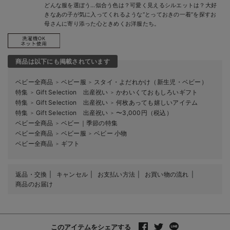
どんな服を選ぼう…似合う色は？可愛く見えるシルエットは？大好
きなあの子が気に入ってくれるような“とっておきの一着”を探すお
母さんに寄り添った心ときめくお洋服たち。
商品は以下にも掲載されています
ベビー全商品
ベビー服
スタイ・よだれかけ（新生児・ベビー）
＞
＞
特集
Gift Selection 出産祝い
かわいくておもしろいギフト
＞
＞
特集
Gift Selection 出産祝い
何枚あっても嬉しいアイテム
＞
＞
特集
Gift Selection 出産祝い
〜3,000円（税込）
＞
＞
ベビー全商品
ベビー｜季節の特集
＞
ベビー全商品
ベビー服
ベビー 小物
＞
＞
ベビー全商品
ギフト
＞
返品・交換
キャンセル
お支払い方法
お買い物の流れ
商品のお届け
このアイテムをシェアする