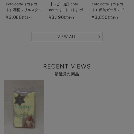
coto cotte（コトコ
【ベビー服】coto
coto cotte（コトコ
ト）花柄フリルスタイ
cotte（コトコト）ボ
ト）節句ガーランド
&ブルマ2点セット
ンネット＆ブルマセッ
¥3,080
¥3,190
¥3,850
(税込)
(税込)
(税込)
ト
VIEW ALL
RECENT VIEWS
最近見た商品
商
品
詳
細
を
見
る