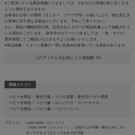
※ご覧頂いている商品画像につきましては、できるだけ実物の色に近くなる
ように努めておりますが、
お客様がお使いの環境（モニター、ブラウザ等）の違いにより、色の見え方
が実物と若干異なる場合がございます。予めご了承ください。
また、商品の機能説明の為、完売されたカラーが商品画像として掲載されて
いる場合がございます。 販売中のカラーにつきましては、『色・サイズ』
選択画面にてご確認いただきますようお願いいたします。
※商品画像・イメージ画像の一部に生成AIを使用している場合があります。
このアイテムのお気に入り登録数
30
関連カテゴリ
ベビー全商品
新生児服
コンビ肌着・新生児/ベビー肌着
＞
＞
ベビー全商品
ベビー服
ロンパース・カバーオール
＞
＞
ベビー全商品
ベビー服
ベビー パンツ
＞
＞
ブランド：
coto cotte（コトコト）
［coto cotte（コトコト）］ 「お母さんが可愛い娘のためにプレ
ゼントするようなとっておきのお洋服」