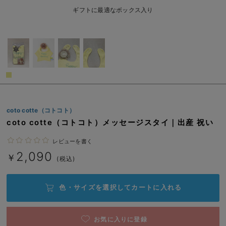
ベビー リュック
erbaviva（エルバビーバ）
ギフトに最適なボックス入り
ベビー 小物
安心の日本製。先輩ママが買ってよかった！本当に必要な出産準備品
ハレの日に着るANGELIEBEのセレモニー
買って正解！高評価レビューアイテム
冬に可愛いニットがお得！
coto cotte（コトコト）
親子コーデ｜ママとベビーにおすすめ！
coto cotte（コトコト）メッセージスタイ｜出産 祝い
便利な育児家電
レビューを書く
Gift Selection 出産祝い
2,090
￥
(税込)
ロンパースはいつからいつまで使う？選ぶポイントも解説！
色・サイズを選択して
カートに入れる
保育園・入園準備特集
ファルスカ
お気に入りに登録