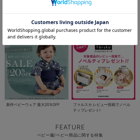
お気に入り商品を確認する
お買い物を続ける
カートへ進む
パジャマサマーセール全品5%OFF
夏休み応援クーポン MAX2,000円
OFF
新作ベビーウェア 最大20%OFF
ファルスカ レビュー投稿でノベル
ティプレゼント!
FEATURE
ベビー服/ベビー用品に関する特集