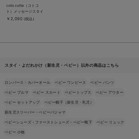
商
coto cotte（コトコ
品
ト）メッセージスタイ
詳
細
｜出産 祝い
￥2,090
(税込)
を
見
る
スタイ・よだれかけ（新生児・ベビー）以外の商品はこちら
ロンパース・カバーオール
ベビー ワンピース
ベビー パンツ
ベビー ブルマ
ベビー スカート
ベビートップス
ベビー アウター
ベビー セットアップ
ベビー帽子（新生児・乳児）
新生児スリーパー・ベビーパジャマ
ベビーシューズ・ファーストシューズ・ベビー靴下
ベビー リュック
ベビー 小物