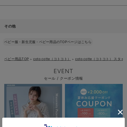
その他
ベビー服・新生児服・ベビー用品のTOPページはこちら
ベビー用品TOP
coto cotte（コトコト）
coto cotte（コトコト） 
＞
＞
EVENT
セール / クーポン情報