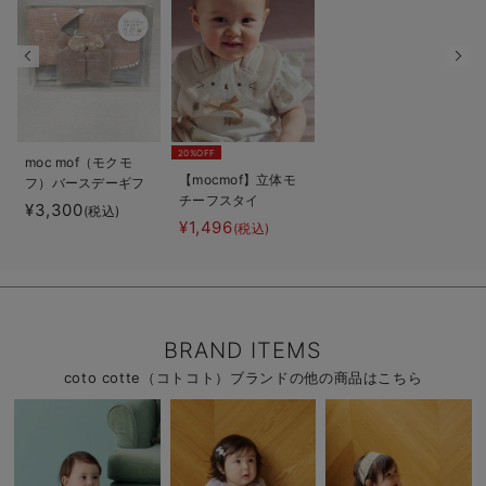
20%OFF
moc mof（モクモ
【mocmof】立体モ
フ）バースデーギフ
チーフスタイ
ト3点セット
¥3,300
(税込)
¥1,496
(税込)
BRAND ITEMS
coto cotte（コトコト）ブランドの他の商品はこちら