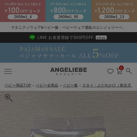
2026/NewArrival
送料495円(一部地域を除く) 7,700円以上で送料無料
マタニティウェア&ベビー服・ベビーウェア通販のエンジェリーベ。
LINE お友達登録で500円OFF
click
0
ベビー用品TOP
ベビー全商品
ベビー服
スタイ・よだれかけ（新生児・
＞
＞
＞
戻る
戻る
戻る
戻る
戻る
戻る
戻る
戻る
戻る
戻る
戻る
戻る
戻る
戻る
戻る
戻る
戻る
戻る
戻る
戻る
戻る
戻る
戻る
戻る
戻る
戻る
戻る
戻る
戻る
戻る
戻る
カートに入れる
新生児服全て
ベビー服全て
シーズンアイテム全て
ベビー・新生児 寝具全て
ベビー 雑貨全て
お出かけグッズ全て
ベビー｜季節の特集全て
アウトレット全て
特集全て
再入荷全て
送料無料アイテム全て
ブラキャミ おまとめ
【37周年祭セール】
気温差別オススメアイ
マタニティウェア お
こだわりの履き心地！
出産準備応援割全て
春のマタニティワンピ
Gift Selection 
冬の冷え対策インナー
入院準備の持ち物チェ
冬のあったか特集全て
coto cotte（コトコト）メッセージスタイ｜出産 祝い
出産準備
ロンパース・カバーオール
甚平・浴衣
ベビーベッド・布団 （ベビー・新生児）
ベビーカー
猛暑からベビーを守るひんやりグッズ
【アウトレット】ワンピース
抗菌防臭加工
再入荷｜インナー
ベビーチェア（ハイローチェア）・ベビーラック
ワンピース
【37周年祭セール】2
【15℃】3月下旬～
動きやすく着回しでき
強撚スムース(コスパ
【おまとめ割】パジャ
カジュアル
ジャケット派
マタニティパジャマ
【オフィスカジュアル
レギンスタイプ
【フォーマル】ワンピ
【ベビー】長袖
ハンカチ
快適ウェア10%OFF
セットアップ・ レイ
〜3,000円（税込）
薄くてあったか
入院してすぐ使うグッ
【冬のあったか特集】