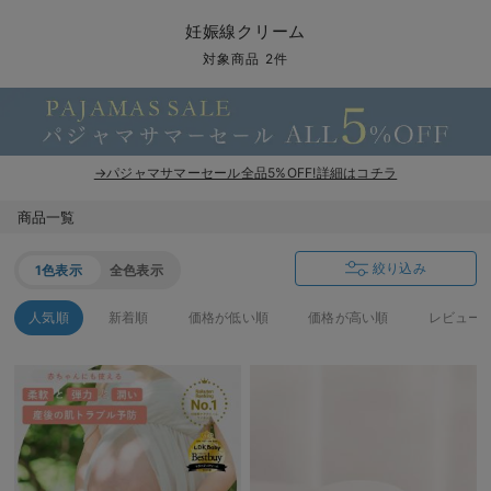
マタニティ パンツ
マタニティ ショーツ
授乳トップス
マタニティ オフィス 通勤服
授乳 ケープ
マタニティレギンス
【アウトレット】トップス・授乳トップス
透け防止
再入荷｜アウター
トップス
【37周年祭セール】4
【〜10℃】3月中旬
涼しくて可愛い「ワン
デニム
きれいめトップス派
マタニティインナー
【オフィスカジュアル
パンツタイプ
【フォーマル】ボトム
【ベビー】半袖
2WAYオール
Aライン ・フレアワ
〜5,000円（税込）
綿混素材
赤ちゃんへ使うもの
【冬のあったか特集】
妊娠線クリーム
マタニティ スカート
妊婦帯・腹帯・産前ガードル
マタニティ ドレス（結婚式・お呼ばれ）
【アウトレット】ボトムス
見えてもカワイイ
パンツ
レギンス
きれいめスカート派
ベビー
【フォーマル】トップ
【ベビー】グッズ
コンビ肌着
Iライン ・タイトシ
〜10,000円（税込）
腹巻・ひざ上パンツ
産後に使うグッズ
【冬のあったか特集】
対象商品 2件
マタニティ トップス
マタニティ 授乳 キャミソール
マタニティ フォーマル パンツ・ボトムス
【アウトレット】パジャマ
コットン素材
スカート
オフィス
きれいめ美脚パンツ派
短肌着
快適ウェア10%OFF
ジャンパースカート/
10,001円（税込）〜
保温&リカバリー
【冬のあったか特集】
マタニティ アウター（コート）・ママコート
産褥ショーツ
【アウトレット】インナー
冷房対策
パジャマ
ツィード派
セット
ワーク・オフィス
女の子におススメのギ
レギンス・タイツ
→パジャマサマーセール全品5%OFF!詳細はコチラ
骨盤・マタニティベルト （妊娠中・産後）
【アウトレット】ベビー
接触冷感素材
インナー
MAX55%OFF ブラッ
王道シンプル派
カジュアル
男の子におススメのギ
カップ付きインナー
商品一覧
産後 ガードル インナー
Tシャツブラ
雑貨
セットアップ派
フォーマル / オケー
定番ギフト
あったか度◎
絞り込み
1色表示
全色表示
マタニティ 腹巻き
ブラトップ
ベビー
あったかアイテム｜ベ
もらって嬉しいギフト
裏起毛素材
人気順
新着順
価格が低い順
価格が高い順
レビュー
親子セット
かわいくておもしろい
快適機能ウェア特集 トップス
何枚あっても嬉しいア
快適機能ウェア特集 ボトムス
長く使えるアイテム
快適機能ウェア特集 パジャマ
お部屋映えアイテム