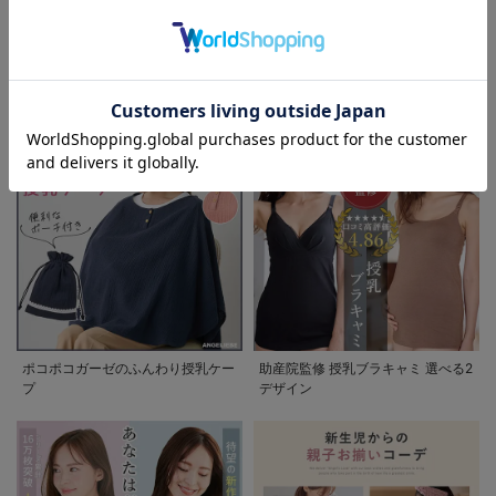
退院着特集 赤ちゃんとの新しい一
妊婦さんの為の喪服マナー 急な訃
お気に入り商品を確認する
歩を彩るママの服装ガイド
報にも慌てない。実用Q&Aガイド
ポコポコガーゼのふんわり授乳ケー
助産院監修 授乳ブラキャミ 選べる2
プ
デザイン