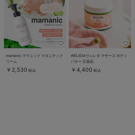
erbaviva（エルバビーバ）
安心の日本製。先輩ママが買ってよかった！本当に必要な出産準備品
ハレの日に着るANGELIEBEのセレモニー
買って正解！高評価レビューアイテム
冬に可愛いニットがお得！
mamanic ママニック マタニティク
WELEDAヴェレダ マザーズ ボディ
リーム
バター 正規品
親子コーデ｜ママとベビーにおすすめ！
￥2,530
￥4,400
税込
税込
便利な育児家電
Gift Selection 出産祝い
ロンパースはいつからいつまで使う？選ぶポイントも解説！
保育園・入園準備特集
ファルスカ