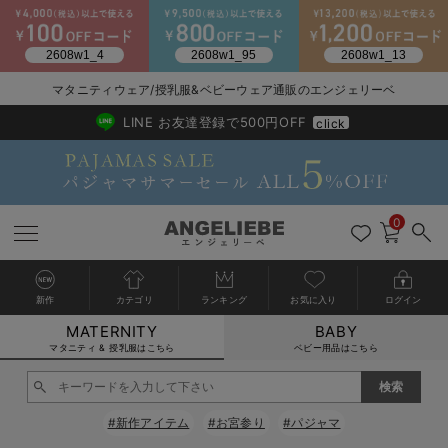
2026/NewArrival
送料495円(一部地域を除く) 7,700円以上で送料無料
マタニティウェア/授乳服&ベビーウェア通販のエンジェリーベ
LINE お友達登録で500円OFF
click
0
新作
カテゴリ
ランキング
お気に入り
ログイン
MATERNITY
BABY
戻る
戻る
戻る
戻る
戻る
戻る
戻る
戻る
戻る
戻る
戻る
戻る
戻る
戻る
戻る
戻る
戻る
戻る
戻る
戻る
戻る
戻る
戻る
戻る
戻る
戻る
戻る
戻る
戻る
戻る
戻る
カートに入れる
マタニティ & 授乳服はこちら
ベビー用品はこちら
マタニティウェア全て
マタニティ 下着・インナー全て
授乳服全て
マタニティ フォーマル全て
授乳用品全て
マタニティレッグウェア全て
マタニティ ボディケア全て
アウトレット全て
特集全て
再入荷全て
送料無料アイテム全て
ブラキャミ おまとめ
【37周年祭セール】
気温差別オススメアイ
マタニティウェア お
こだわりの履き心地！
出産準備応援割全て
春のマタニティワンピ
Gift Selection 
冬の冷え対策インナー
入院準備の持ち物チェ
冬のあったか特集全て
閉じる
マタニティ ワンピース
授乳ワンピース
マタニティ スーツ
妊婦用 抱き枕・授乳クッション
マタニティストッキング・タイツ
妊娠線クリーム
【アウトレット】ワンピース
抗菌防臭加工
再入荷｜インナー
授乳ブラ・マタニティブラ（マタニティインナー・産後用品）
ワンピース
【37周年祭セール】2
【15℃】3月下旬～
動きやすく着回しでき
強撚スムース(コスパ
【おまとめ割】パジャ
カジュアル
ジャケット派
マタニティパジャマ
【オフィスカジュアル
レギンスタイプ
【フォーマル】ワンピ
【ベビー】長袖
ハンカチ
快適ウェア10%OFF
セットアップ・ レイ
〜3,000円（税込）
薄くてあったか
入院してすぐ使うグッ
【冬のあったか特集】
#新作アイテム
#お宮参り
#パジャマ