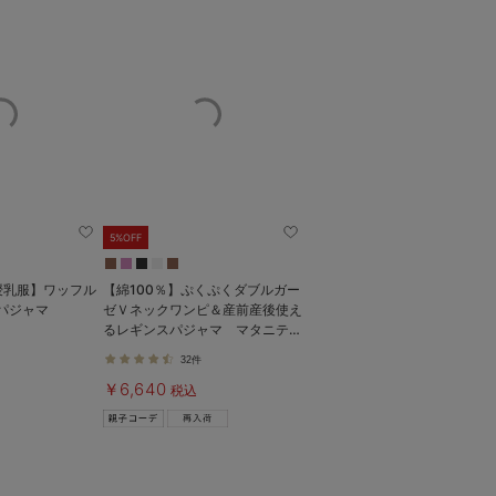
5%OFF
授乳服】ワッフル
【綿100％】ぷくぷくダブルガー
袖パジャマ
ゼＶネックワンピ＆産前産後使え
るレギンスパジャマ マタニテ
ィ・授乳パジャマ【親子コーデ
32件
可】
￥6,640
税込