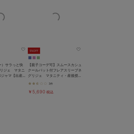
5%OFF
リー）サラっと快
【親子コーデ可】スムースカシュ
グリジェ マタニ
クールパット付フレアスリーブネ
パジャマ【出産後
グリジェ マタニティ・産後授乳
服【出産後も長く着れる】
3件
￥5,690
税込