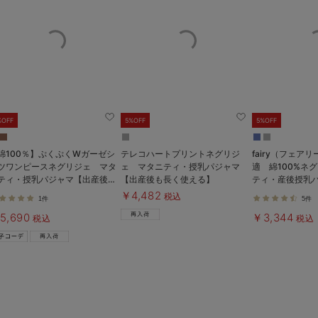
%OFF
5%OFF
5%OFF
綿100％】ぷくぷくWガーゼシ
テレコハートプリントネグリジ
fairy（フェア
ツワンピースネグリジェ マタ
ェ マタニティ・授乳パジャマ
適 綿100%ネ
ティ・授乳パジャマ【出産後も
【出産後も長く使える】
ティ・産後授乳
く着られる】
も長く使える】
￥4,482
税込
1件
5件
5,690
￥3,344
税込
税込