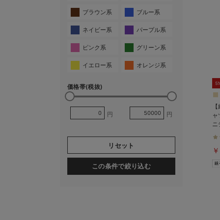
ブラウン系
ブルー系
ネイビー系
パープル系
ピンク系
グリーン系
イエロー系
オレンジ系
5
価格帯(税抜)
【
円
円
ャ
ニ
長
リセット
￥
この条件で絞り込む