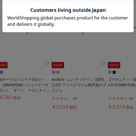
お気に入り商品を確認する
%OFF
5%OFF
5%OFF
袖サーマルパジャマ3点セッ
mutti ei（ムッティアイ）【授乳
【マタニティ・
 JEMORGAN（ジェーイーモ
口付】アイスクリーム柄半袖ネグ
×天竺2WAY半
ガン） ギフト マタニティ・
リジェ
後【出産後も長く使える】
6,792
税込
8件
6件
￥3,124
￥5,214
税込
税込