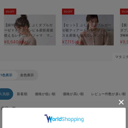
5%OFF
5%OFF
5%O
【綿100％】ぷくぷくダブルガ
【セット】ぷくぷくダブルガー
【親
ーゼＶネックワンピ＆産前産後
ゼ裾ティアード3WAYワンピー
ダブ
使えるレギンスパジャマ マタ
ス＆産後も使えるレギンスパジ
3W
ニティ・授乳パジャマ【親子コ
ャマ マタニティ・授乳パジャ
える
¥6,640
¥7,115
¥9,
(税込)
(税込)
ーデ可】
マ
ール
ニテ
マタニ
1色表示
全色表示
人気順
新着順
価格が低い順
価格が高い順
レビュー件数が多い順
商品一覧