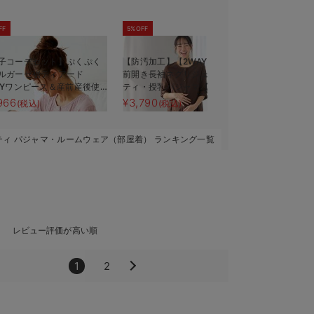
FF
5%OFF
5%OFF
子コーデセット】ぷくぷく
【防汚加工】【2WAY】綿100％
【綿100％
ルガーゼ裾ティアード
前開き長袖ネグリジェ マタニ
【産前産後
AYワンピース＆産前産後使
ティ・授乳パジャマ【産後も長
ライプダブ
レギンスパジャマ&2wayオ
く着れる】
966
¥3,790
¥6,545
(税込)
(税込)
(税
 出産準備 ギフト マタ
ィ・産後
ティ パジャマ・ルームウェア（部屋着） ランキング一覧
レビュー評価が高い順
1
2