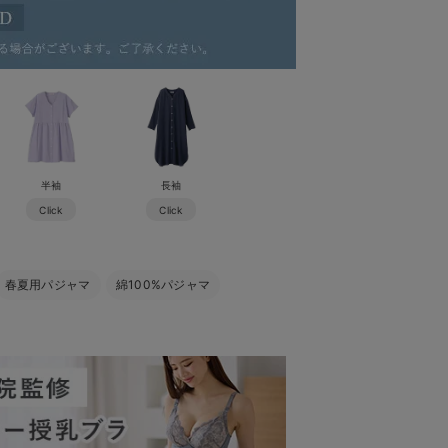
半袖
長袖
Click
Click
春夏用パジャマ
綿100%パジャマ