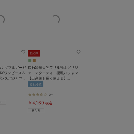
5%OFF
ぷくダブルガーゼ
接触冷感天竺フリル袖ネグリジ
AYワンピース＆
ェ マタニティ・授乳パジャマ
ギンスパジャマ
【出産後も長く使える】
乳パジャマ
Rosemadame（ローズマダム）
接触冷感
2件
￥4,169
税込