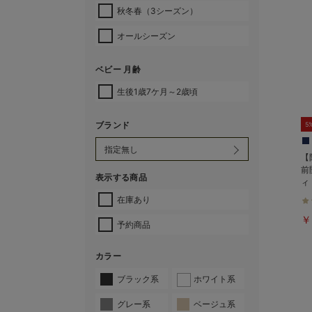
秋冬春（3シーズン）
オールシーズン
ベビー 月齢
生後1歳7ケ月～2歳頃
ブランド
5
【
前
表示する商品
ィ
れ
在庫あり
￥
予約商品
カラー
ブラック系
ホワイト系
グレー系
ベージュ系