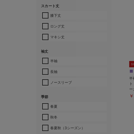
スカート丈
膝下丈
ロング丈
マキシ丈
袖丈
半袖
5
長袖
半
ノースリーブ
ト
ー
産
￥
季節
春夏
秋冬
春夏秋（3シーズン）