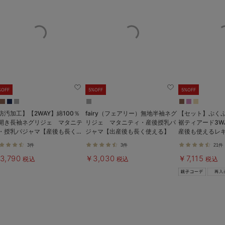
%OFF
5%OFF
5%OFF
防汚加工】【2WAY】綿100％
fairy（フェアリー）無地半袖ネグ
【セット】ぷく
開き長袖ネグリジェ マタニテ
リジェ マタニティ・産後授乳パ
裾ティアード3W
・授乳パジャマ【産後も長く着
ジャマ【出産後も長く使える】
産後も使えるレ
る】
マタニティ・授
3件
3件
21件
3,790
￥3,030
￥7,115
税込
税込
税込