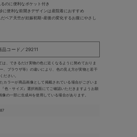
れるのに便利なポケット付き
診に便利な前開きデザインは産院着におすすめ
だベア天竺が妊娠初期-産後の変化するお腹にやさし
商品コード／29211
ては、できるだけ実物の色に近くなるように努めておりま
ー、ブラウザ等）の違いにより、色の見え方が実物と若干
ください。
たカラーが商品画像として掲載されている場合がございま
、『色・サイズ』選択画面にてご確認いただきますようお願
画像の一部に生成AIを使用している場合があります。
887