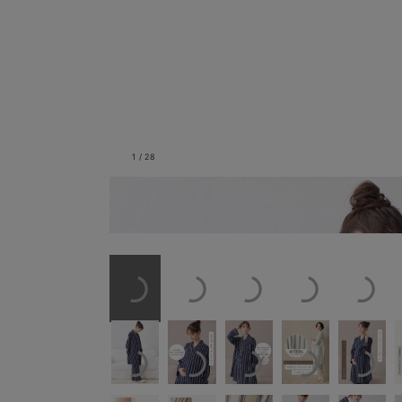
1
/
28
ストライプダブルガーゼパ