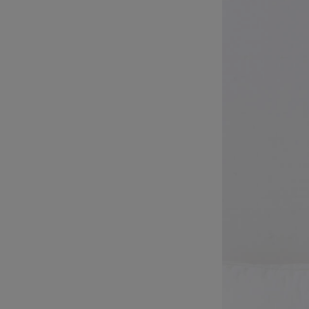
【授乳しやすい】
ゼシンプルパジャ
5%OFF
後対応パンツ付】
¥7,780
(税込)