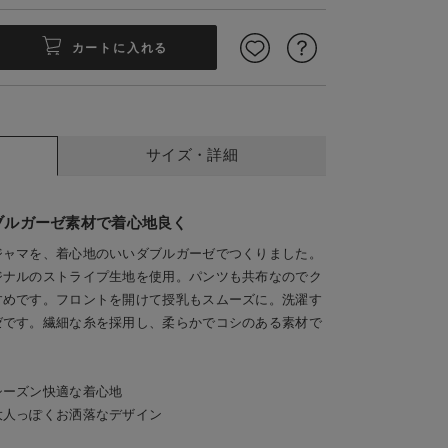
カートに入れる
サイズ・詳細
ブルガーゼ素材で着心地良く
頃にちょうどイイ
第2-4ボタンがスナ
ジャマを、着心地のいいダブルガーゼでつくりました。
ジナルのストライプ生地を使用。パンツも共布なのでク
すめです。フロントを開けて授乳もスムーズに。洗濯す
ゼです。繊細な糸を採用し、柔らかでコシのある素材で
シーズン快適な着心地
大人っぽくお洒落なデザイン