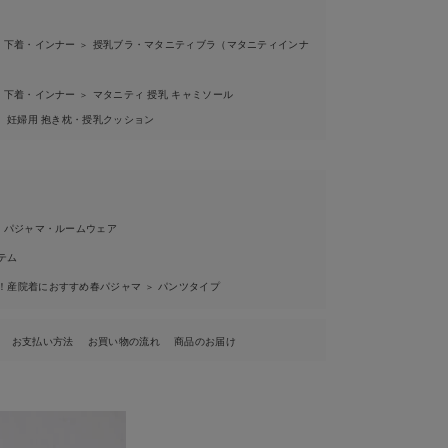
 下着・インナー
授乳ブラ・マタニティブラ（マタニティインナ
＞
 下着・インナー
マタニティ 授乳 キャミソール
＞
妊婦用 抱き枕・授乳クッション
＞
 パジャマ・ルームウェア
テム
！産院着におすすめ春パジャマ
パンツタイプ
＞
お支払い方法
お買い物の流れ
商品のお届け