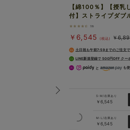
【綿100％】【授
付】ストライプダブ
7件
￥6,545
￥6,89
(税込)
土日祝も
午前7:59までのご注文
LINE新規登録で 500円OFF ク
も
と
S-M/在庫あり
￥6,545
M-L/在庫あり
￥6,545