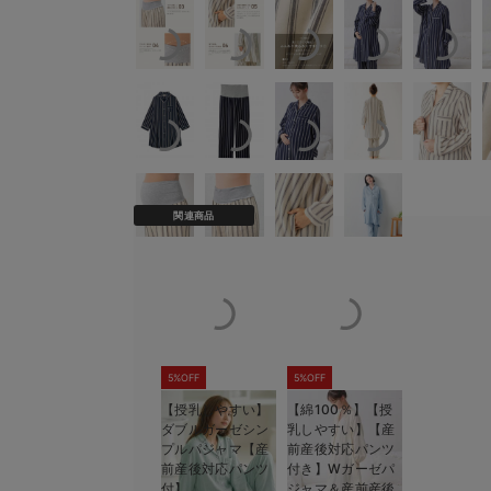
関連商品
5%OFF
5%OFF
【授乳しやすい】
【綿100％】【授
ダブルガーゼシン
乳しやすい】【産
プルパジャマ【産
前産後対応パンツ
前産後対応パンツ
付き】Wガーゼパ
付】
ジャマ＆産前産後