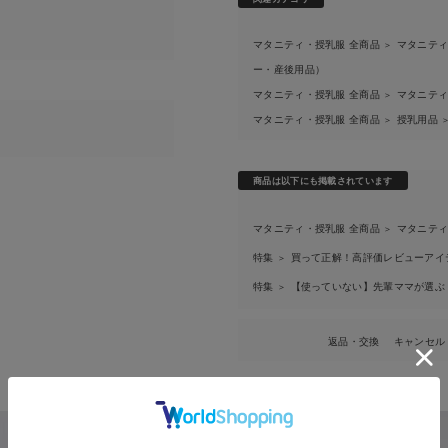
マタニティ・授乳服 全商品
マタニティ
＞
ー・産後用品）
マタニティ・授乳服 全商品
マタニティ
＞
マタニティ・授乳服 全商品
授乳用品
＞
商品は以下にも掲載されています
マタニティ・授乳服 全商品
マタニティ
＞
お買い物を続ける
カートへ進む
特集
買って正解！高評価レビューアイ
＞
RELATED ITEMS
特集
【使っていない】先輩ママが選ぶ
＞
関連商品
返品・交換
キャンセル
2