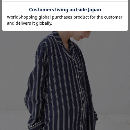
お気に入り商品を確認する
ダブルガー
【綿100％】【授乳しやすい】
マ【産前産
【産前産後対応パンツ付き】
5%OFF
Wガーゼパジャマ＆産前産後
レギンス
¥6,630
(税込)