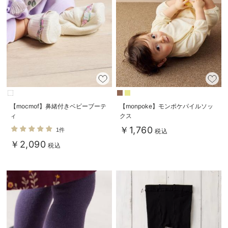
デロンギ
入院準備の持ち物チェック
【mocmof】鼻緒付きベビーブーテ
【monpoke】モンポケパイルソッ
ィ
クス
￥1,760
1件
税込
￥2,090
税込