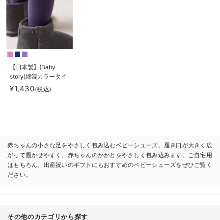
【日本製】(Baby
story)綿混カラータイ
ツ
¥1,430
(税込)
赤ちゃんの小さな足をやさしく包み込むベビーシューズ。履き口が大きく広
がって履かせやすく、赤ちゃんのかかとをやさしく包み込みます。ご自宅用
はもちろん、出産祝いのギフトにもおすすめのベビーシューズをぜひご覧く
ださい。
その他のカテゴリから探す