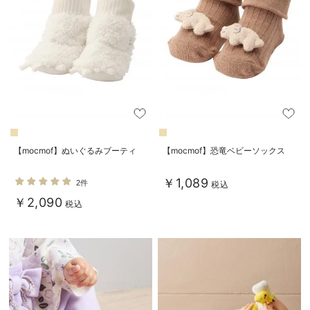
ベビー リュック
erbaviva（エルバビーバ）
ベビー 小物
安心の日本製。先輩ママが買ってよかった！本当に必要な出産準備品
ハレの日に着るANGELIEBEのセレモニー
買って正解！高評価レビューアイテム
冬に可愛いニットがお得！
【mocmof】ぬいぐるみブーティ
【mocmof】恐竜ベビーソックス
親子コーデ｜ママとベビーにおすすめ！
便利な育児家電
￥1,089
2件
税込
￥2,090
税込
Gift Selection 出産祝い
ロンパースはいつからいつまで使う？選ぶポイントも解説！
保育園・入園準備特集
ファルスカ