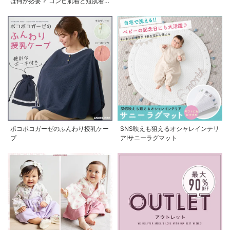
は何が必要？ コンビ肌着と短肌着
の使い方
ポコポコガーゼのふんわり授乳ケー
SNS映えも狙えるオシャレインテリ
プ
ア!サニーラグマット