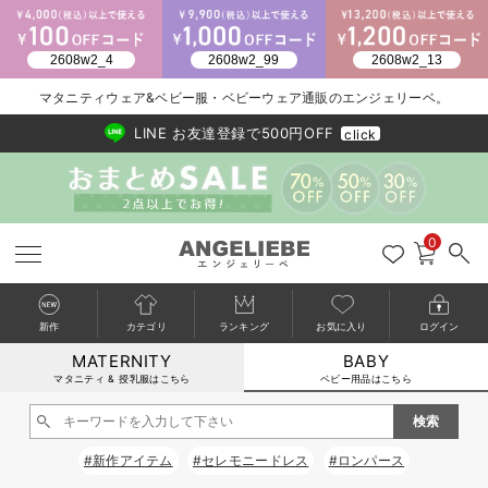
2026/NewArrival
送料495円(一部地域を除く) 7,700円以上で送料無料
マタニティウェア&ベビー服・ベビーウェア通販のエンジェリーベ。
LINE お友達登録で500円OFF
click
0
新作
カテゴリ
ランキング
お気に入り
ログイン
MATERNITY
BABY
戻る
戻る
戻る
戻る
戻る
戻る
戻る
戻る
戻る
戻る
戻る
戻る
戻る
戻る
戻る
戻る
戻る
戻る
戻る
戻る
戻る
戻る
戻る
戻る
戻る
戻る
戻る
戻る
戻る
戻る
戻る
カートに入れる
マタニティ & 授乳服はこちら
ベビー用品はこちら
新生児服全て
ベビー服全て
シーズンアイテム全て
ベビー・新生児 寝具全て
ベビー 雑貨全て
お出かけグッズ全て
ベビー｜季節の特集全て
アウトレット全て
特集全て
再入荷全て
送料無料アイテム全て
ブラキャミ おまとめ
【37周年祭セール】
気温差別オススメアイ
マタニティウェア お
こだわりの履き心地！
出産準備応援割全て
春のマタニティワンピ
Gift Selection 
冬の冷え対策インナー
入院準備の持ち物チェ
冬のあったか特集全て
閉じる
出産準備
ロンパース・カバーオール
甚平・浴衣
ベビーベッド・布団 （ベビー・新生児）
ベビーカー
猛暑からベビーを守るひんやりグッズ
【アウトレット】ワンピース
抗菌防臭加工
再入荷｜インナー
ベビーチェア（ハイローチェア）・ベビーラック
ワンピース
【37周年祭セール】2
【15℃】3月下旬～
動きやすく着回しでき
強撚スムース(コスパ
【おまとめ割】パジャ
カジュアル
ジャケット派
マタニティパジャマ
【オフィスカジュアル
レギンスタイプ
【フォーマル】ワンピ
【ベビー】長袖
ハンカチ
快適ウェア10%OFF
セットアップ・ レイ
〜3,000円（税込）
薄くてあったか
入院してすぐ使うグッ
【冬のあったか特集】
#新作アイテム
#セレモニードレス
#ロンパース