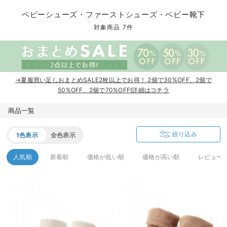
コンビ肌着・新生児/ベビー肌着
ベビー ワンピース
ベビー袴
ベビー ブランケット・タオルケット
子育て便利家電
抱っこ紐
夏のお役立ちベビーウェア
【アウトレット】トップス・授乳トップス
透け防止
再入荷｜アウター
トップス
【37周年祭セール】4
【〜10℃】3月中旬
涼しくて可愛い「ワン
デニム
きれいめトップス派
マタニティインナー
【オフィスカジュアル
パンツタイプ
【フォーマル】ボトム
【ベビー】半袖
2WAYオール
Aライン ・フレアワ
〜5,000円（税込）
綿混素材
赤ちゃんへ使うもの
【冬のあったか特集】
ベビーシューズ・ファーストシューズ・ベビー靴下
ツーウェイオール・2WAYオール（新生児）
ベビー パンツ
おくるみ（新生児）
プレイマット・ベビー マット
ベビーケープ
シンカーパイル特集
【アウトレット】ボトムス
見えてもカワイイ
パンツ
レギンス
きれいめスカート派
ベビー
【フォーマル】トップ
【ベビー】グッズ
コンビ肌着
Iライン ・タイトシ
〜10,000円（税込）
腹巻・ひざ上パンツ
産後に使うグッズ
【冬のあったか特集】
対象商品 7件
ベビー ブルマ
ベビー 雑貨 小物
ベビーの動物なりきり特集
【アウトレット】パジャマ
コットン素材
スカート
オフィス
きれいめ美脚パンツ派
短肌着
快適ウェア10%OFF
ジャンパースカート/
10,001円（税込）〜
保温&リカバリー
【冬のあったか特集】
ベビー スカート
ベビー安全グッズ
ベビー 夏のお役立ちグッズ特集
【アウトレット】インナー
冷房対策
パジャマ
ツィード派
セット
ワーク・オフィス
女の子におススメのギ
レギンス・タイツ
→夏服買い足しおまとめSALE2枚以上でお得！ 2個で30%OFF、2個で
ベビートップス
ベビーおもちゃ
【素材別】ベビーロンパース特集
【アウトレット】ベビー
接触冷感素材
インナー
MAX55%OFF ブラッ
王道シンプル派
カジュアル
男の子におススメのギ
カップ付きインナー
50%OFF、2個で70%OFF!詳細はコチラ
ベビー アウター
メモリアルグッズ
袴ロンパース特集
Tシャツブラ
雑貨
セットアップ派
フォーマル / オケー
定番ギフト
あったか度◎
商品一覧
ベビー セットアップ
授乳・調乳・お食事
ブラトップ
ベビー
あったかアイテム｜ベ
もらって嬉しいギフト
裏起毛素材
絞り込み
1色表示
全色表示
スタイ・よだれかけ（新生児・ベビー）
哺乳瓶
親子セット
かわいくておもしろい
人気順
新着順
価格が低い順
価格が高い順
レビュー
ベビー帽子（新生児・乳児）
赤ちゃん 洗剤・洗濯用品・お掃除
快適機能ウェア特集 トップス
何枚あっても嬉しいア
新生児スリーパー・ベビーパジャマ
赤ちゃん お風呂・ベビースキンケア
快適機能ウェア特集 ボトムス
長く使えるアイテム
おむつ関連グッズ
快適機能ウェア特集 パジャマ
ベビーシューズ・ファーストシューズ・ベビー靴下
お部屋映えアイテム