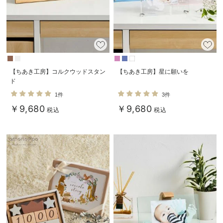
デロンギ
入院準備の持ち物チェック
【ちあき工房】コルクウッドスタン
【ちあき工房】星に願いを
ド
1件
3件
￥9,680
￥9,680
税込
税込