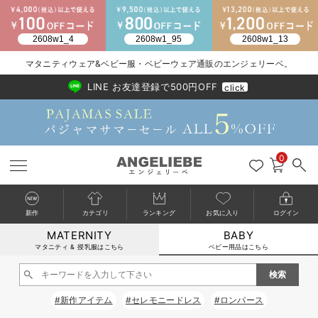
2026/NewArrival
送料495円(一部地域を除く) 7,700円以上で送料無料
マタニティウェア&ベビー服・ベビーウェア通販のエンジェリーベ。
LINE お友達登録で500円OFF
click
0
新作
カテゴリ
ランキング
お気に入り
ログイン
MATERNITY
BABY
戻る
戻る
戻る
戻る
戻る
戻る
戻る
戻る
戻る
戻る
戻る
戻る
戻る
戻る
戻る
戻る
戻る
戻る
戻る
戻る
戻る
戻る
戻る
戻る
戻る
戻る
戻る
戻る
戻る
戻る
戻る
カートに入れる
マタニティ & 授乳服はこちら
ベビー用品はこちら
新生児服全て
ベビー服全て
シーズンアイテム全て
ベビー・新生児 寝具全て
ベビー 雑貨全て
お出かけグッズ全て
ベビー｜季節の特集全て
アウトレット全て
特集全て
再入荷全て
送料無料アイテム全て
ブラキャミ おまとめ
【37周年祭セール】
気温差別オススメアイ
マタニティウェア お
こだわりの履き心地！
出産準備応援割全て
春のマタニティワンピ
Gift Selection 
冬の冷え対策インナー
入院準備の持ち物チェ
冬のあったか特集全て
閉じる
出産準備
ロンパース・カバーオール
甚平・浴衣
ベビーベッド・布団 （ベビー・新生児）
ベビーカー
猛暑からベビーを守るひんやりグッズ
【アウトレット】ワンピース
抗菌防臭加工
再入荷｜インナー
ベビーチェア（ハイローチェア）・ベビーラック
ワンピース
【37周年祭セール】2
【15℃】3月下旬～
動きやすく着回しでき
強撚スムース(コスパ
【おまとめ割】パジャ
カジュアル
ジャケット派
マタニティパジャマ
【オフィスカジュアル
レギンスタイプ
【フォーマル】ワンピ
【ベビー】長袖
ハンカチ
快適ウェア10%OFF
セットアップ・ レイ
〜3,000円（税込）
薄くてあったか
入院してすぐ使うグッ
【冬のあったか特集】
#新作アイテム
#セレモニードレス
#ロンパース