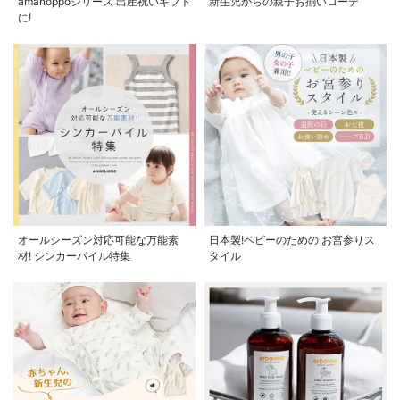
amanoppoシリーズ 出産祝いギフト
新生児からの親子お揃いコーデ
に!
オールシーズン対応可能な万能素
日本製!ベビーのための お宮参りス
材! シンカーパイル特集
タイル