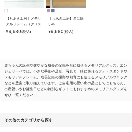
【ちあき工房】メモリ
【ちあき工房】星に願
アルフレーム（クリス
いを
タル調）
¥9,680
¥9,680
(税込)
(税込)
赤ちゃんの誕生や健やかな成長の記録を形に残せるメモリアルグッズ。エン
ジェリーベでは、小さな手形や足形、写真と一緒に飾れるフォトスタンドや
メモリアルフレーム、成長記録の撮影や知育にも使えるメモリアルブロック
などを豊富に取り揃えています。ご自宅用の思い出の品としてはもちろん、
出産祝いやお誕生日などの特別なギフトにもおすすめのメモリアルグッズを
ぜひご覧ください。
その他のカテゴリから探す