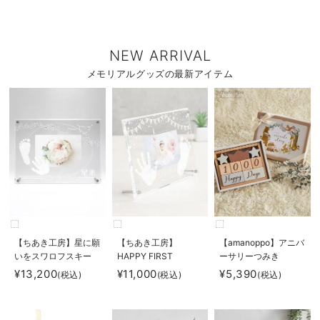
NEW ARRIVAL
メモリアルグッズの最新アイテム
【ちあき工房】星に願
【ちあき工房】
【amanoppo】アニバ
いをスワロフスキー
HAPPY FIRST
ーサリーつみき
BIRTHDAY
coccole story
¥13,200
¥11,000
¥5,390
(税込)
(税込)
(税込)