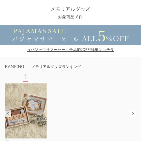
コンビ肌着・新生児/ベビー肌着
ベビー ワンピース
ベビー袴
ベビー ブランケット・タオルケット
子育て便利家電
抱っこ紐
夏のお役立ちベビーウェア
【アウトレット】トップス・授乳トップス
透け防止
再入荷｜アウター
トップス
【37周年祭セール】4
【〜10℃】3月中旬
涼しくて可愛い「ワン
デニム
きれいめトップス派
マタニティインナー
【オフィスカジュアル
パンツタイプ
【フォーマル】ボトム
【ベビー】半袖
2WAYオール
Aライン ・フレアワ
〜5,000円（税込）
綿混素材
赤ちゃんへ使うもの
【冬のあったか特集】
メモリアルグッズ
ツーウェイオール・2WAYオール（新生児）
ベビー パンツ
おくるみ（新生児）
プレイマット・ベビー マット
ベビーケープ
シンカーパイル特集
【アウトレット】ボトムス
見えてもカワイイ
パンツ
レギンス
きれいめスカート派
ベビー
【フォーマル】トップ
【ベビー】グッズ
コンビ肌着
Iライン ・タイトシ
〜10,000円（税込）
腹巻・ひざ上パンツ
産後に使うグッズ
【冬のあったか特集】
対象商品 8件
ベビー ブルマ
ベビー 雑貨 小物
ベビーの動物なりきり特集
【アウトレット】パジャマ
コットン素材
スカート
オフィス
きれいめ美脚パンツ派
短肌着
快適ウェア10%OFF
ジャンパースカート/
10,001円（税込）〜
保温&リカバリー
【冬のあったか特集】
ベビー スカート
ベビー安全グッズ
ベビー 夏のお役立ちグッズ特集
【アウトレット】インナー
冷房対策
パジャマ
ツィード派
セット
ワーク・オフィス
女の子におススメのギ
レギンス・タイツ
→パジャマサマーセール全品5%OFF!詳細はコチラ
ベビートップス
ベビーおもちゃ
【素材別】ベビーロンパース特集
【アウトレット】ベビー
接触冷感素材
インナー
MAX55%OFF ブラッ
王道シンプル派
カジュアル
男の子におススメのギ
カップ付きインナー
RANKING
メモリアルグッズランキング
ベビー アウター
メモリアルグッズ
袴ロンパース特集
Tシャツブラ
雑貨
セットアップ派
フォーマル / オケー
定番ギフト
あったか度◎
1
ベビー セットアップ
授乳・調乳・お食事
ブラトップ
ベビー
あったかアイテム｜ベ
もらって嬉しいギフト
裏起毛素材
スタイ・よだれかけ（新生児・ベビー）
哺乳瓶
親子セット
かわいくておもしろい
ベビー帽子（新生児・乳児）
赤ちゃん 洗剤・洗濯用品・お掃除
快適機能ウェア特集 トップス
何枚あっても嬉しいア
新生児スリーパー・ベビーパジャマ
赤ちゃん お風呂・ベビースキンケア
快適機能ウェア特集 ボトムス
長く使えるアイテム
おむつ関連グッズ
快適機能ウェア特集 パジャマ
ベビーシューズ・ファーストシューズ・ベビー靴下
お部屋映えアイテム