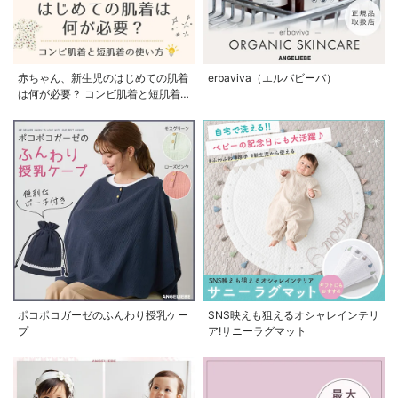
赤ちゃん、新生児のはじめての肌着
erbaviva（エルバビーバ）
は何が必要？ コンビ肌着と短肌着
の使い方
ポコポコガーゼのふんわり授乳ケー
SNS映えも狙えるオシャレインテリ
プ
ア!サニーラグマット