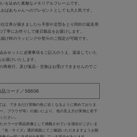
願いを込めた素敵なメモリアルフレームです。
んおばあちゃんへのプレゼントとしても大人気です。
お仕立券が届きましたら手形や足型をとり同封の返送用
つ丁寧にお作りして後日製品をお届けします。
お届け時のラッピングや熨斗のご指定が可能です。
し込みセットに必要事項をご記入のうえ、返送していた
をお届けいたします。
書の再発行、及び返品・交換はお受けできませんのでご
商品コード／56606
ては、できるだけ実物の色に近くなるように努めておりま
ー、ブラウザ等）の違いにより、色の見え方が実物と若干
ください。
たカラーが商品画像として掲載されている場合がございま
、『色・サイズ』選択画面にてご確認いただきますようお願
画像の一部に生成AIを使用している場合があります。