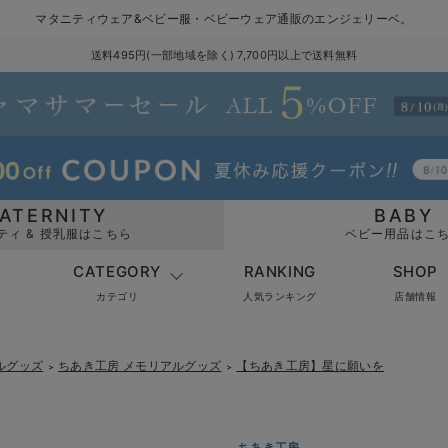
マタニティウェア&ベビー服・ベビーウェア通販のエンジェリーベ。
送料495円(一部地域を除く) 7,700円以上で送料無料
ATERNITY
BABY
ティ & 授乳服はこちら
ベビー用品はこ
CATEGORY
RANKING
SHOP
カテゴリ
人気ランキング
店舗情報
ルグッズ
ちあき工房 メモリアルグッズ
【ちあき工房】星に願いを
＞
＞
ちあき工房