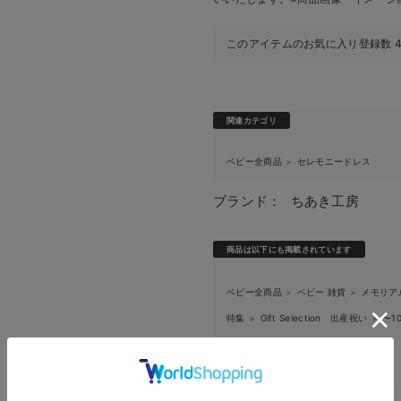
このアイテムのお気に入り登録数
関連カテゴリ
ベビー全商品
セレモニードレス
＞
ブランド：
ちあき工房
商品は以下にも掲載されています
ベビー全商品
ベビー 雑貨
メモリア
＞
＞
特集
Gift Selection 出産祝い
〜1
＞
＞
ベビー全商品
ベビー｜季節の特集
＞
ベビー全商品
ギフト
＞