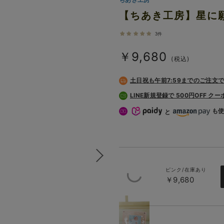
【ちあき工房】星に
3件
￥9,680
(税込)
土日祝も
午前7:59までのご注文
LINE新規登録で 500円OFF ク
も
と
ピンク/在庫あり
￥9,680