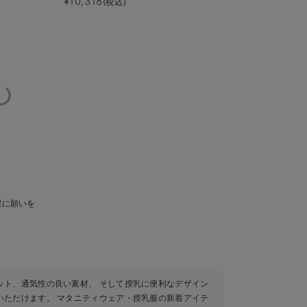
¥10,318
(税込)
星に願いを
ット、通気性の良い素材、 そして授乳に便利なデザイン
いただけます。 マタニティウェア・授乳服の新着アイテ