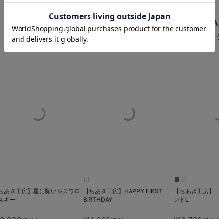
お気に入り商品を確認する
NEW ARRIVA
ちあき工房の最新アイ
ちあき工房】星に願いをスワロ
【ちあき工房】HAPPY FIRST
【ちあき工房】
スキー
BIRTHDAY
ンドL