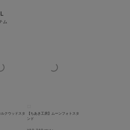
L
テム
コルクウッドスタ
【ちあき工房】ムーンフォトスタ
ンド