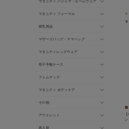
マタニティ パジャマ・ルームウェア
マタニティ フォーマル
￥
授乳用品
マザーズバッグ・ママバッグ
マタニティレッグウェア
母子手帳ケース
フェムテック
マタニティ ボディケア
その他
【
アウトレット
ン
再入荷