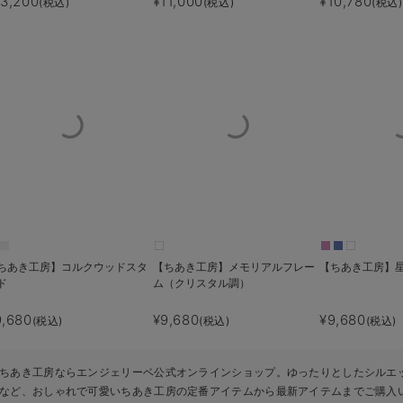
13,200
¥11,000
¥10,780
(税込)
(税込)
(税込)
ちあき工房】コルクウッドスタ
【ちあき工房】メモリアルフレー
【ちあき工房】
ド
ム（クリスタル調）
9,680
¥9,680
¥9,680
(税込)
(税込)
(税込)
ちあき工房ならエンジェリーベ公式オンラインショップ。ゆったりとしたシルエ
など、おしゃれで可愛いちあき工房の定番アイテムから最新アイテムまでご購入