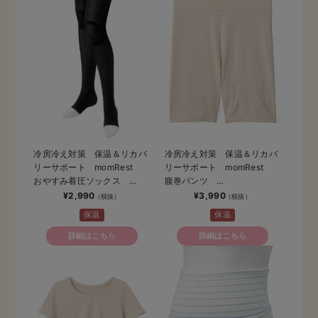
冷房冷え対策 保温＆リカバ
冷房冷え対策 保温＆リカバ
リーサポート momRest
リーサポート momRest
おやすみ着圧ソックス
腹巻パンツ
efe×ANGELIEBEコラボ 光
efe×ANGELIEBEコラボ 光
¥2,990
¥3,990
電子 日本製
電子 日本製
保温
保温
詳細はこちら
詳細はこちら