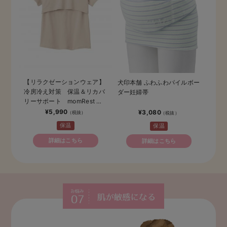
【リラクゼーションウェア】
犬印本舗 ふわふわパイルボー
冷房冷え対策 保温＆リカバ
ダー妊婦帯
リーサポート momRest
半袖Tシャツ
¥5,990
¥3,080
efe×ANGELIEBEコラボ 光
保温
保温
電子 日本製
詳細はこちら
詳細はこちら
肌が敏感