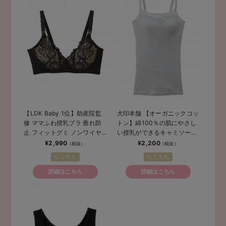
【LDK Baby 1位】助産院監
犬印本舗 【オーガニックコッ
修 ママふわ授乳ブラ 垂れ防
トン】綿100％の肌にやさし
止 フィットグミ ノンワイヤ
い授乳ができるキャミソール
ー ｜ マタニティ・授乳ブラ
【出産後も長く使える】
¥2,990
¥2,200
らくちん
らくちん
詳細はこちら
詳細はこちら