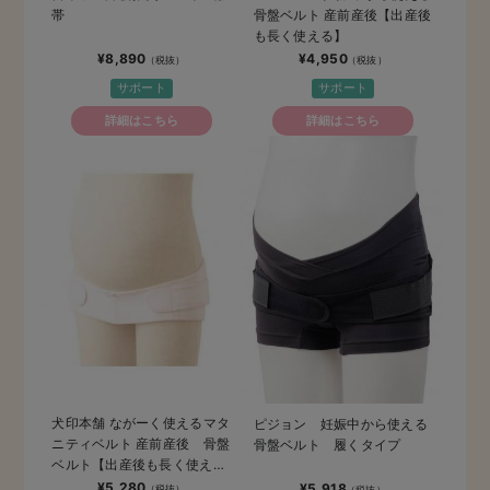
帯
骨盤ベルト 産前産後【出産後
も長く使える】
¥8,890
¥4,950
サポート
サポート
詳細はこちら
詳細はこちら
犬印本舗 ながーく使えるマタ
ピジョン 妊娠中から使える
ニティベルト 産前産後 骨盤
骨盤ベルト 履くタイプ
ベルト【出産後も長く使え
る】
¥5,280
¥5,918