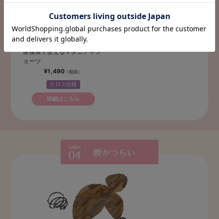
助産院監修 24時間快適 産前
産後長く使えるマタニティシ
ョーツ
¥1,490
クロス仕様
詳細はこちら
腰がつ