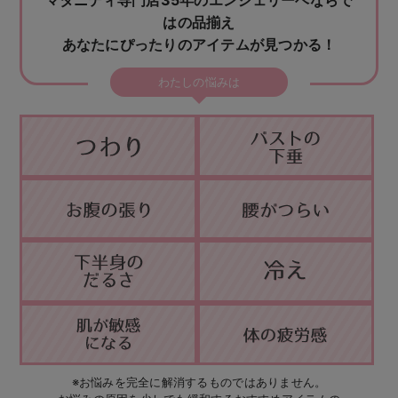
マタニティ専門店35年のエンジェリーベならで
erbaviva（エルバビーバ）
はの品揃え
あなたにぴったりのアイテムが見つかる！
安心の日本製。先輩ママが買ってよかった！本当に必要な出産準備品
わたしの悩みは
ハレの日に着るANGELIEBEのセレモニー
買って正解！高評価レビューアイテム
冬に可愛いニットがお得！
親子コーデ｜ママとベビーにおすすめ！
便利な育児家電
Gift Selection 出産祝い
ロンパースはいつからいつまで使う？選ぶポイントも解説！
保育園・入園準備特集
ファルスカ
※お悩みを完全に解消するものではありません。