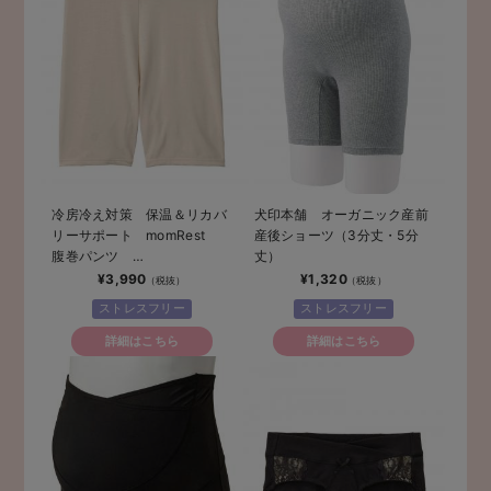
冷房冷え対策 保温＆リカバ
犬印本舗 オーガニック産前
リーサポート momRest
産後ショーツ（3分丈・5分
腹巻パンツ
丈）
efe×ANGELIEBEコラボ 光
¥3,990
¥1,320
電子 日本製
ストレスフリー
ストレスフリー
詳細はこちら
詳細はこちら