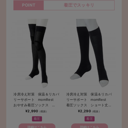
着圧でスッキリ
POINT
冷房冷え対策 保温＆リカバ
冷房冷え対策 保温＆リカバ
リーサポート momRest
リーサポート momRest
おやすみ着圧ソックス
着圧ソックス ショート丈
efe×ANGELIEBEコラボ 光
昼夜兼用 efe×ANGELIEBE
¥2,990
¥2,290
電子 日本製
コラボ 光電子 日本製
着圧
着圧
詳細はこちら
詳細はこちら