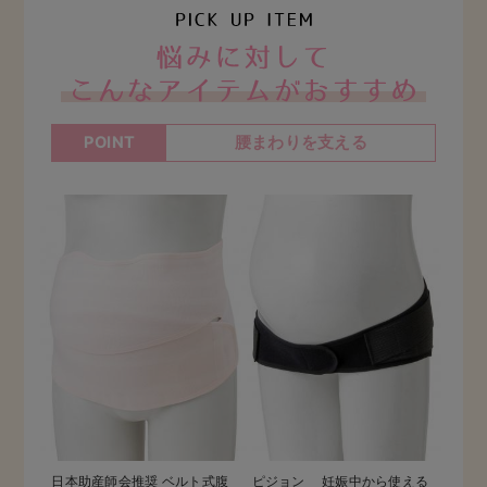
お悩
腰まわりを支える
POINT
日本助産師会推奨 ベルト式腹
ピジョン 妊娠中から使える