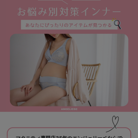
マタニティ パンツ
マタニティ ショーツ
授乳トップス
マタニティ オフィス 通勤服
授乳 ケープ
マタニティレギンス
【アウトレット】トップス・授乳トップス
透け防止
再入荷｜アウター
トップス
【37周年祭セール】4
【〜10℃】3月中旬
涼しくて可愛い「ワン
デニム
きれいめトップス派
マタニティインナー
【オフィスカジュアル
パンツタイプ
【フォーマル】ボトム
【ベビー】半袖
2WAYオール
Aライン ・フレアワ
〜5,000円（税込）
綿混素材
赤ちゃんへ使うもの
【冬のあったか特集】
マタニティ スカート
妊婦帯・腹帯・産前ガードル
マタニティ ドレス（結婚式・お呼ばれ）
【アウトレット】ボトムス
見えてもカワイイ
パンツ
レギンス
きれいめスカート派
ベビー
【フォーマル】トップ
【ベビー】グッズ
コンビ肌着
Iライン ・タイトシ
〜10,000円（税込）
腹巻・ひざ上パンツ
産後に使うグッズ
【冬のあったか特集】
マタニティ トップス
マタニティ 授乳 キャミソール
マタニティ フォーマル パンツ・ボトムス
【アウトレット】パジャマ
コットン素材
スカート
オフィス
きれいめ美脚パンツ派
短肌着
快適ウェア10%OFF
ジャンパースカート/
10,001円（税込）〜
保温&リカバリー
【冬のあったか特集】
マタニティ アウター（コート）・ママコート
産褥ショーツ
【アウトレット】インナー
冷房対策
パジャマ
ツィード派
セット
ワーク・オフィス
女の子におススメのギ
レギンス・タイツ
骨盤・マタニティベルト （妊娠中・産後）
【アウトレット】ベビー
接触冷感素材
インナー
MAX55%OFF ブラッ
王道シンプル派
カジュアル
男の子におススメのギ
カップ付きインナー
産後 ガードル インナー
Tシャツブラ
雑貨
セットアップ派
フォーマル / オケー
定番ギフト
あったか度◎
マタニティ 腹巻き
ブラトップ
ベビー
あったかアイテム｜ベ
もらって嬉しいギフト
裏起毛素材
親子セット
かわいくておもしろい
快適機能ウェア特集 トップス
何枚あっても嬉しいア
快適機能ウェア特集 ボトムス
長く使えるアイテム
快適機能ウェア特集 パジャマ
お部屋映えアイテム