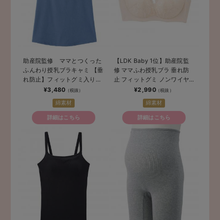
助産院監修 ママとつくった
【LDK Baby 1位】助産院監
ふんわり授乳ブラキャミ 【垂
修 ママふわ授乳ブラ 垂れ防
れ防止】フィットグミ入り
止 フィットグミ ノンワイヤ
【出産後も長く使える】
ー ｜ マタニティ・授乳ブラ
¥3,480
¥2,990
綿素材
綿素材
詳細はこちら
詳細はこちら