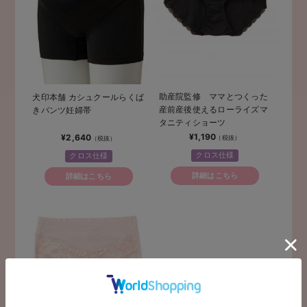
助産院監修 ママとつくった
犬印本舗 カシュクールらくば
産前産後使えるローライズマ
きパンツ妊婦帯
タニティショーツ
¥1,190
¥2,640
クロス仕様
クロス仕様
詳細はこちら
詳細はこちら