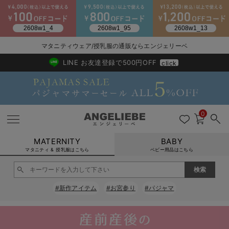
2026/NewArrival
送料495円(一部地域を除く) 7,700円以上で送料無料
マタニティウェア/授乳服の通販ならエンジェリーベ
LINE お友達登録で500円OFF
click
0
MATERNITY
BABY
マタニティ & 授乳服はこちら
ベビー用品はこちら
戻る
戻る
戻る
戻る
戻る
戻る
戻る
戻る
戻る
戻る
戻る
戻る
戻る
戻る
戻る
戻る
戻る
戻る
戻る
戻る
戻る
戻る
戻る
戻る
戻る
戻る
戻る
戻る
戻る
戻る
戻る
#新作アイテム
#お宮参り
#パジャマ
マタニティウェア全て
マタニティ 下着・インナー全て
授乳服全て
マタニティ フォーマル全て
授乳用品全て
マタニティレッグウェア全て
マタニティ ボディケア全て
アウトレット全て
特集全て
再入荷全て
送料無料アイテム全て
ブラキャミ おまとめ
【37周年祭セール】
気温差別オススメアイ
マタニティウェア お
こだわりの履き心地！
出産準備応援割全て
春のマタニティワンピ
Gift Selection 
冬の冷え対策インナー
入院準備の持ち物チェ
冬のあったか特集全て
マタニティ ワンピース
授乳ワンピース
マタニティ スーツ
妊婦用 抱き枕・授乳クッション
マタニティストッキング・タイツ
妊娠線クリーム
【アウトレット】ワンピース
抗菌防臭加工
再入荷｜インナー
授乳ブラ・マタニティブラ（マタニティインナー・産後用品）
ワンピース
【37周年祭セール】2
【15℃】3月下旬～
動きやすく着回しでき
強撚スムース(コスパ
【おまとめ割】パジャ
カジュアル
ジャケット派
マタニティパジャマ
【オフィスカジュアル
レギンスタイプ
【フォーマル】ワンピ
【ベビー】長袖
ハンカチ
快適ウェア10%OFF
セットアップ・ レイ
〜3,000円（税込）
薄くてあったか
入院してすぐ使うグッ
【冬のあったか特集】