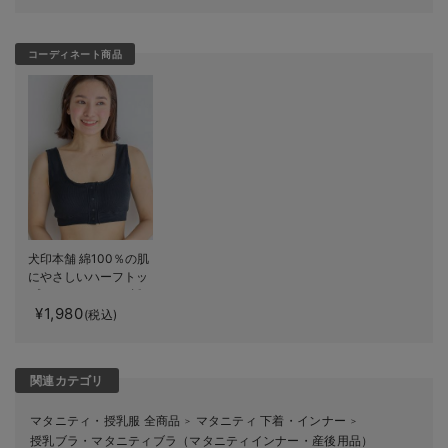
コーディネート商品
犬印本舗 綿100％の肌
にやさしいハーフトッ
プ ｜ マタニティ・授
¥1,980
乳ブラ
(税込)
関連カテゴリ
マタニティ・授乳服 全商品
マタニティ 下着・インナー
＞
＞
授乳ブラ・マタニティブラ（マタニティインナー・産後用品）