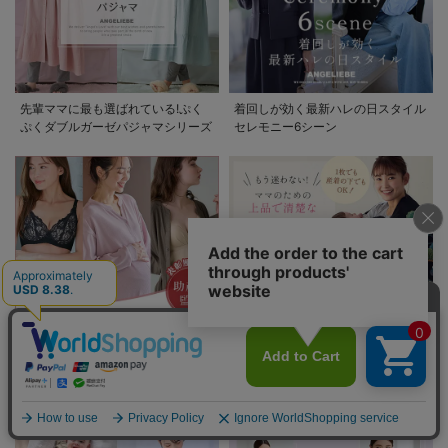
先輩ママに最も選ばれている!ぷく
着回しが効く最新ハレの日スタイル
ぷくダブルガーゼパジャマシリーズ
セレモニー6シーン
助産院監修シリーズ
もう迷わない!!ママのための上品で
清楚なお宮参り服