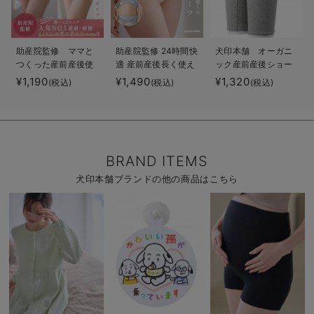
助産院監修 ママと
助産院監修 24時間快
犬印本舗 オーガニ
つくった産前産後使
適 産前産後長く使え
ック産前産後ショー
えるローライズマタ
るマタニティショー
ツ（3分丈・5分丈）
¥1,190
¥1,490
¥1,320
(税込)
(税込)
(税込)
ニティショーツ
ツ
BRAND ITEMS
犬印本舗ブランドの他の商品はこちら