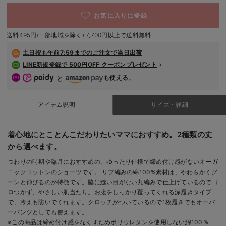
デロンギ
お気に入りに登録
入院準備の持ち物チェック
送料495円(一部地域を除く) 7,700円以上で送料無料
土日祝も
午前7:59までのご注文で当日出荷
LINE新規登録で 500円OFF クーポンプレゼント
も使える。
と
アイテム説明
サイズ・詳細
着心地にとことんこだわりたいママにおすすめ。2種類の丈
から選べます。
つわりの時期や臨月におすすめの、ゆったり仕様で締め付け感がないオーガ
ニックコットンのショーツです。 リブ編みの綿100%素材は、やわらかくグ
ーンと伸びるのが特徴です。脇に縫い目がない丸編みで仕上げているのでゴ
ロつかず、やさしい肌当たり。お腹をしっかり覆ってくれる深履きタイプ
で、冷えも防いでくれます。クロッチがついているので1枚履きでもオーバ
ーパンツとしても使えます。
※この商品は締め付け感をなくすためポリウレタンを使用しない綿100％