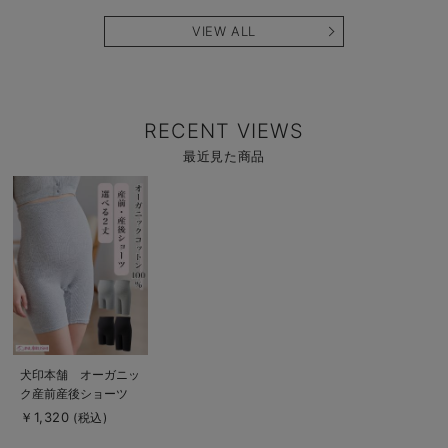
VIEW ALL
RECENT VIEWS
最近見た商品
商
品
詳
細
を
見
る
商
犬印本舗 オーガニッ
品
ク産前産後ショーツ
詳
細
（3分丈・5分丈）
￥1,320
(税込)
を
見
る