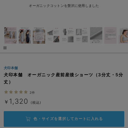
erbaviva（エルバビーバ）
オーガニックコットンを贅沢に使用しました
安心の日本製。先輩ママが買ってよかった！本当に必要な出産準備品
ハレの日に着るANGELIEBEのセレモニー
買って正解！高評価レビューアイテム
冬に可愛いニットがお得！
親子コーデ｜ママとベビーにおすすめ！
犬印本舗
犬印本舗 オーガニック産前産後ショーツ（3分丈・5分
便利な育児家電
丈）
Gift Selection 出産祝い
2件
ロンパースはいつからいつまで使う？選ぶポイントも解説！
1,320
￥
(税込)
保育園・入園準備特集
色・サイズを選択して
カートに入れる
ファルスカ