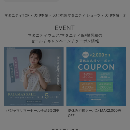
マタニティTOP
犬印本舗
犬印本舗 マタニティ ショーツ
犬印本舗 オー
＞
＞
＞
EVENT
マタニティウェア/マタニティ服/授乳服の
セール / キャンペーン / クーポン情報
パジャマサマーセール全品5%OFF
夏休み応援クーポン MAX2,000円
OFF