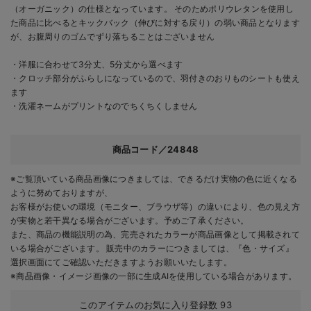
（オーガニック）の仕様となっています。 そのためポリウレタンを使用し
た商品に比べるとキックバック（伸びに対する戻り）の弱い商品となります
が、お腹周りのゴムでずり落ちることはございません
・洋服に合わせて3分丈、5分丈から選べます
・クロッチ部分がふらしになっているので、羽付きのおりものシートも使え
ます
・洗濯ネームがプリントなのでちくちくしません
商品コード／24848
※ご覧頂いている商品画像につきましては、できるだけ実物の色に近くなる
ように努めておりますが、
お客様がお使いの環境（モニター、ブラウザ等）の違いにより、色の見え方
が実物と若干異なる場合がございます。予めご了承ください。
また、商品の機能説明の為、完売されたカラーが商品画像として掲載されて
いる場合がございます。 販売中のカラーにつきましては、『色・サイズ』
選択画面にてご確認いただきますようお願いいたします。
※商品画像・イメージ画像の一部に生成AIを使用している場合があります。
このアイテムのお気に入り登録数
93