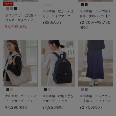
5%OFF
犬印本舗 なが～く使
犬印本舗 シルク温活
ポコポコガーゼ丸首パ
えるドライブマーク
腹巻・腹巻パンツ【出
ジャマ マタニティ・
産後も長く使える】
¥880
¥2,200〜¥2,750
(税込)
授乳パジャマ【産後も
¥4,702
(税込)
(税込)
長く着れる】
INUJIRUSHI（イヌジ
ルシ）
犬印本舗 コットンヌ
犬印本舗 収納上手な
犬印本舗 シルクタッ
ビ マザーズトート
マザーズリュック
チ涼感ベリーフリーマ
ポーチ付
キシスカート マタニ
¥4,290
¥4,950
¥2,750
(税込)
(税込)
(税込)
ティ・産後【出産後も
長く使える】