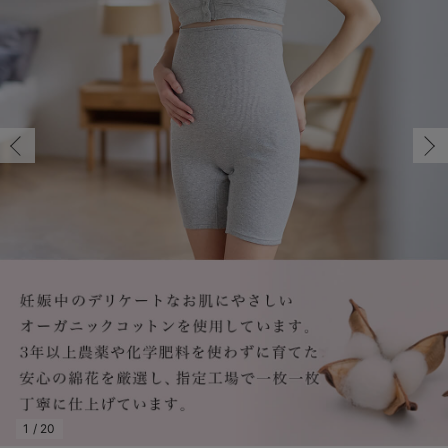
M-L/在庫あり
マタニティ パンツ
マタニティ ショーツ
授乳トップス
マタニティ オフィス 通勤服
授乳 ケープ
マタニティレギンス
【アウトレット】トップス・授乳トップス
透け防止
再入荷｜アウター
トップス
【37周年祭セール】4
【〜10℃】3月中旬
涼しくて可愛い「ワン
デニム
きれいめトップス派
マタニティインナー
【オフィスカジュアル
パンツタイプ
【フォーマル】ボトム
【ベビー】半袖
2WAYオール
Aライン ・フレアワ
〜5,000円（税込）
綿混素材
赤ちゃんへ使うもの
【冬のあったか特集】
M-L/在庫あり
マタニティ スカート
妊婦帯・腹帯・産前ガードル
マタニティ ドレス（結婚式・お呼ばれ）
【アウトレット】ボトムス
見えてもカワイイ
パンツ
レギンス
きれいめスカート派
ベビー
【フォーマル】トップ
【ベビー】グッズ
コンビ肌着
Iライン ・タイトシ
〜10,000円（税込）
腹巻・ひざ上パンツ
産後に使うグッズ
【冬のあったか特集】
￥1,320
マタニティ トップス
マタニティ 授乳 キャミソール
マタニティ フォーマル パンツ・ボトムス
【アウトレット】パジャマ
コットン素材
スカート
オフィス
きれいめ美脚パンツ派
短肌着
快適ウェア10%OFF
ジャンパースカート/
10,001円（税込）〜
保温&リカバリー
【冬のあったか特集】
カートに入れる
マタニティ アウター（コート）・ママコート
産褥ショーツ
【アウトレット】インナー
冷房対策
パジャマ
ツィード派
セット
ワーク・オフィス
女の子におススメのギ
レギンス・タイツ
グレー（5分丈）
骨盤・マタニティベルト （妊娠中・産後）
【アウトレット】ベビー
接触冷感素材
インナー
MAX55%OFF ブラッ
王道シンプル派
カジュアル
男の子におススメのギ
カップ付きインナー
閉じる
産後 ガードル インナー
Tシャツブラ
雑貨
セットアップ派
フォーマル / オケー
定番ギフト
あったか度◎
マタニティ 腹巻き
ブラトップ
ベビー
あったかアイテム｜ベ
もらって嬉しいギフト
裏起毛素材
親子セット
かわいくておもしろい
快適機能ウェア特集 トップス
何枚あっても嬉しいア
快適機能ウェア特集 ボトムス
長く使えるアイテム
快適機能ウェア特集 パジャマ
お部屋映えアイテム
1
/
20