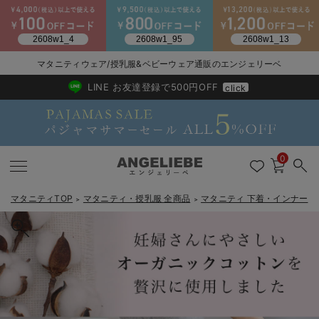
マタニティウェア/授乳服&ベビーウェア通販のエンジェリーベ
2026/NewArrival
送料495円(一部地域を除く) 7,700円以上で送料無料
LINE お友達登録で500円OFF
click
0
マタニティTOP
マタニティ・授乳服 全商品
マタニティ 下着・インナー
＞
＞
＞
戻る
戻る
戻る
戻る
戻る
戻る
戻る
戻る
戻る
戻る
戻る
戻る
戻る
戻る
戻る
戻る
戻る
戻る
戻る
戻る
戻る
戻る
戻る
戻る
戻る
戻る
戻る
戻る
戻る
戻る
戻る
カートに入れる
マタニティウェア全て
マタニティ 下着・インナー全て
授乳服全て
マタニティ フォーマル全て
授乳用品全て
マタニティレッグウェア全て
マタニティ ボディケア全て
アウトレット全て
特集全て
再入荷全て
送料無料アイテム全て
ブラキャミ おまとめ
【37周年祭セール】
気温差別オススメアイ
マタニティウェア お
こだわりの履き心地！
出産準備応援割全て
春のマタニティワンピ
Gift Selection 
冬の冷え対策インナー
入院準備の持ち物チェ
冬のあったか特集全て
犬印本舗 オーガニック産前産後ショーツ（3分丈・5分丈）
マタニティ ワンピース
授乳ワンピース
マタニティ スーツ
妊婦用 抱き枕・授乳クッション
マタニティストッキング・タイツ
妊娠線クリーム
【アウトレット】ワンピース
抗菌防臭加工
再入荷｜インナー
授乳ブラ・マタニティブラ（マタニティインナー・産後用品）
ワンピース
【37周年祭セール】2
【15℃】3月下旬～
動きやすく着回しでき
強撚スムース(コスパ
【おまとめ割】パジャ
カジュアル
ジャケット派
マタニティパジャマ
【オフィスカジュアル
レギンスタイプ
【フォーマル】ワンピ
【ベビー】長袖
ハンカチ
快適ウェア10%OFF
セットアップ・ レイ
〜3,000円（税込）
薄くてあったか
入院してすぐ使うグッ
【冬のあったか特集】