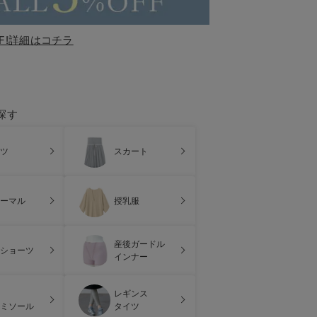
F!詳細はコチラ
探す
ツ
スカート
ーマル
授乳服
産後ガードル
ショーツ
インナー
レギンス
ミソール
タイツ