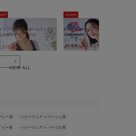
%OFF
30%OFF
5
イトブラ機能付 ルームウェアに
長袖サーマルパジャマ3点セット
半
なる授乳キャミソール
JEMORGAN（ジェーイーモーガ
J
ン） ギフト マタニティ・産後
ン
【出産後も長く使える】
【
5,215
¥5,313
¥
(税込)
(税込)
VIEW ALL
グレー系
ベビーウェア
×
ベージュ系
イビー系
ベビーウェア
×
パープル系