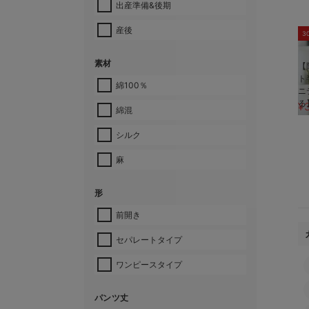
出産準備&後期
産後
3
素材
【
ト
綿100％
ニ
る
¥
綿混
シルク
麻
形
前開き
セパレートタイプ
ワンピースタイプ
パンツ丈