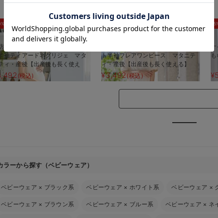
お気に入り商品を確認する
0%OFF
30%OFF
5
防汚加工】綿混やわらかスウェッ
【防汚加工】綿混やわらかスウェッ
ナ
半袖ティアードネグリジェ マタ
ト半袖フレアワンピース マタニテ
も
ティ・産後【出産後も長く使え
ィ・産後【出産後も長く使える】
】
3,492
¥3,492
¥
(税込)
(税込)
カラーから探す（ベビーウェア）
ベビーウェア
×
ブラック系
ベビーウェア
×
ホワイト系
ベビーウェア
×
ベビーウェア
×
ブラウン系
ベビーウェア
×
ブルー系
ベビーウェア
×
ネ