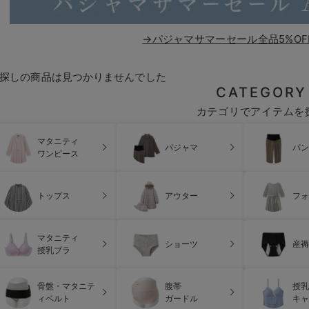
→パジャマサマーセール全品5%OF
探しの商品は見つかりませんでした
CATEGORY
カテゴリでアイテムを
マタニティ
パジャマ
パン
ワンピース
トップス
アウター
フォ
マタニティ
ショーツ
産褥
授乳ブラ
骨盤・マタニテ
腹帯
授乳
ィベルト
ガードル
キャ