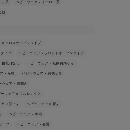
ーン系
ベビーウェア
×
イエロー系
の他
ア
×
クロスオープンタイプ
ンタイプ
ベビーウェア
×
フロントオープンタイプ
×
授乳口なし
ベビーウェア
×
妊娠初期から
ア
×
産後
ベビーウェア
×
綿100％
ーウェア
×
前開き
ビーウェア
×
フルレングス
ェア
×
膝上丈
ベビーウェア
×
膝丈
丈
ベビーウェア
×
半袖
リーブ
ベビーウェア
×
春夏