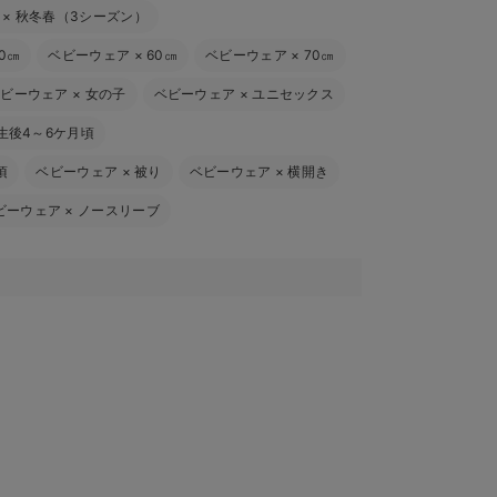
×
秋冬春（3シーズン）
0㎝
ベビーウェア
×
60㎝
ベビーウェア
×
70㎝
ベビーウェア
×
女の子
ベビーウェア
×
ユニセックス
生後4～6ケ月頃
頃
ベビーウェア
×
被り
ベビーウェア
×
横開き
ビーウェア
×
ノースリーブ