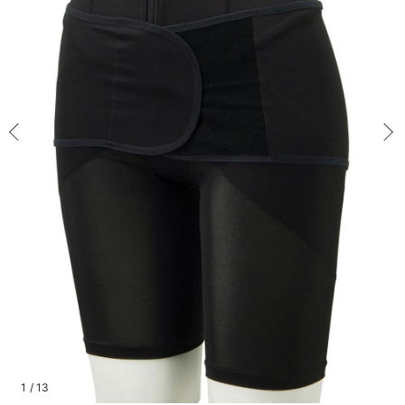
M/在庫なし
マタニティ パンツ
マタニティ ショーツ
授乳トップス
マタニティ オフィス 通勤服
授乳 ケープ
マタニティレギンス
【アウトレット】トップス・授乳トップス
透け防止
再入荷｜アウター
トップス
【37周年祭セール】4
【〜10℃】3月中旬
涼しくて可愛い「ワン
デニム
きれいめトップス派
マタニティインナー
【オフィスカジュアル
パンツタイプ
【フォーマル】ボトム
【ベビー】半袖
2WAYオール
Aライン ・フレアワ
〜5,000円（税込）
綿混素材
赤ちゃんへ使うもの
【冬のあったか特集】
M/在庫なし
マタニティ スカート
妊婦帯・腹帯・産前ガードル
マタニティ ドレス（結婚式・お呼ばれ）
【アウトレット】ボトムス
見えてもカワイイ
パンツ
レギンス
きれいめスカート派
ベビー
【フォーマル】トップ
【ベビー】グッズ
コンビ肌着
Iライン ・タイトシ
〜10,000円（税込）
腹巻・ひざ上パンツ
産後に使うグッズ
【冬のあったか特集】
￥5,060
マタニティ トップス
マタニティ 授乳 キャミソール
マタニティ フォーマル パンツ・ボトムス
【アウトレット】パジャマ
コットン素材
スカート
オフィス
きれいめ美脚パンツ派
短肌着
快適ウェア10%OFF
ジャンパースカート/
10,001円（税込）〜
保温&リカバリー
【冬のあったか特集】
売り切れ
マタニティ アウター（コート）・ママコート
産褥ショーツ
【アウトレット】インナー
冷房対策
パジャマ
ツィード派
セット
ワーク・オフィス
女の子におススメのギ
レギンス・タイツ
L/残り3点
ブラック
L/残り3点
骨盤・マタニティベルト （妊娠中・産後）
【アウトレット】ベビー
接触冷感素材
インナー
MAX55%OFF ブラッ
王道シンプル派
カジュアル
男の子におススメのギ
カップ付きインナー
￥5,060
産後 ガードル インナー
Tシャツブラ
雑貨
セットアップ派
フォーマル / オケー
定番ギフト
あったか度◎
カートに入れる
マタニティ 腹巻き
ブラトップ
ベビー
あったかアイテム｜ベ
もらって嬉しいギフト
裏起毛素材
LL/在庫なし
LL/在庫なし
親子セット
かわいくておもしろい
￥5,060
快適機能ウェア特集 トップス
何枚あっても嬉しいア
売り切れ
快適機能ウェア特集 ボトムス
長く使えるアイテム
快適機能ウェア特集 パジャマ
お部屋映えアイテム
1
/
13
閉じる