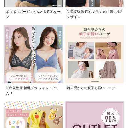
ポコポコガーゼのふんわり授乳ケー
助産院監修 授乳ブラキャミ 選べる2
プ
デザイン
助産院監修 授乳ブラ フィットグミ
新生児からの親子お揃いコーデ
入り