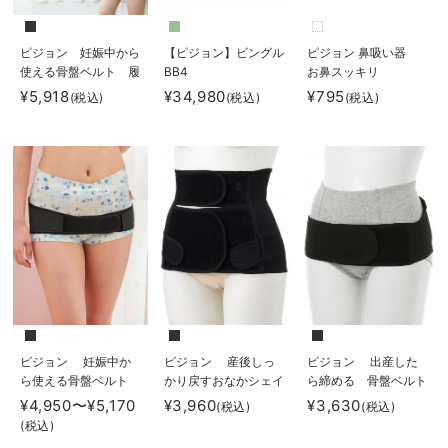
ピジョン 妊娠中から
【ピジョン】ビングル
ピジョン 鼻吸い器
使える骨盤ベルト 履
BB4
お鼻スッキリ
くタイプ
¥5,918
¥34,980
¥795
(税込)
(税込)
(税込)
ピジョン 妊娠中か
ピジョン 産後しっ
ピジョン 出産した
ら使える骨盤ベルト
かり戻すおなかシェイ
ら締める 骨盤ベルト
産前産後【出産後も長
パー＋骨盤ケア 骨盤
産後
¥4,950〜¥5,170
¥3,960
¥3,630
(税込)
(税込)
く使える】
ベルト
(税込)