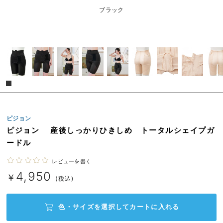
erbaviva（エルバビーバ）
ブラック
安心の日本製。先輩ママが買ってよかった！本当に必要な出産準備品
ハレの日に着るANGELIEBEのセレモニー
買って正解！高評価レビューアイテム
冬に可愛いニットがお得！
親子コーデ｜ママとベビーにおすすめ！
ピジョン
ピジョン 産後しっかりひきしめ トータルシェイプガ
便利な育児家電
ードル
Gift Selection 出産祝い
レビューを書く
ロンパースはいつからいつまで使う？選ぶポイントも解説！
4,950
￥
(税込)
保育園・入園準備特集
色・サイズを選択して
カートに入れる
ファルスカ