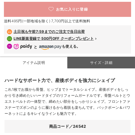
デロンギ
お気に入りに登録
入院準備の持ち物チェック
送料495円(一部地域を除く) 7,700円以上で送料無料
土日祝も
午前7:59までのご注文で当日出荷
LINE新規登録で 500円OFF クーポンプレゼント
も使える。
と
アイテム説明
サイズ・詳細
ハードなサポート力で、産後ボディを強力にシェイプ
これ1枚でお腹から骨盤、ヒップまでトータルシェイプ。産後ボディをしっ
かり引き締めたいハードタイプのリフォームガードルです。骨盤ベルトとウ
エストベルトの一体型で、締めたい部分をしっかりシェイプ。フロントファ
スナーでズボンのように履けるから着脱も楽ちんです。バックボーン＆パワ
ーネットによるキレイなラインも魅力です。
商品コード／24542