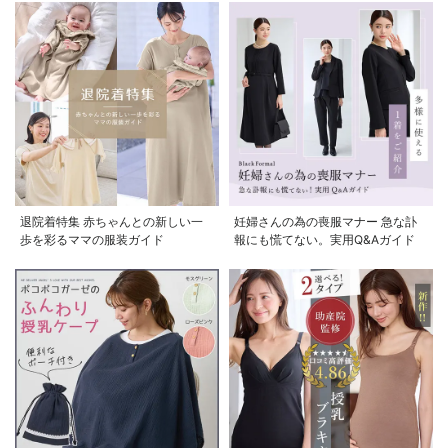
退院着特集 赤ちゃんとの新しい一
妊婦さんの為の喪服マナー 急な訃
歩を彩るママの服装ガイド
報にも慌てない。実用Q&Aガイド