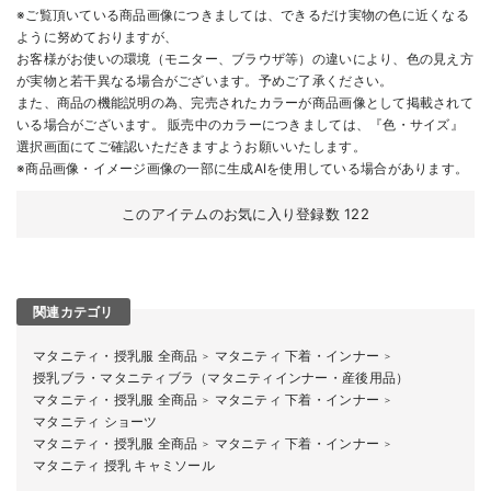
※ご覧頂いている商品画像につきましては、できるだけ実物の色に近くなる
ように努めておりますが、
お客様がお使いの環境（モニター、ブラウザ等）の違いにより、色の見え方
が実物と若干異なる場合がございます。予めご了承ください。
また、商品の機能説明の為、完売されたカラーが商品画像として掲載されて
いる場合がございます。 販売中のカラーにつきましては、『色・サイズ』
選択画面にてご確認いただきますようお願いいたします。
※商品画像・イメージ画像の一部に生成AIを使用している場合があります。
このアイテムのお気に入り登録数
122
関連カテゴリ
マタニティ・授乳服 全商品
マタニティ 下着・インナー
＞
＞
授乳ブラ・マタニティブラ（マタニティインナー・産後用品）
マタニティ・授乳服 全商品
マタニティ 下着・インナー
＞
＞
マタニティ ショーツ
マタニティ・授乳服 全商品
マタニティ 下着・インナー
＞
＞
マタニティ 授乳 キャミソール