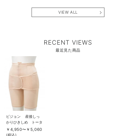
VIEW ALL
RECENT VIEWS
最近見た商品
商
品
詳
細
を
見
る
商
ピジョン 産後しっ
品
かりひきしめ トータ
詳
細
ルシェイプガードル
￥4,950〜￥5,060
を
見
(税込)