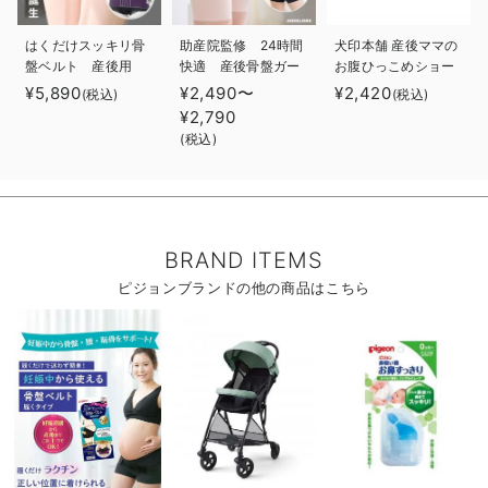
はくだけスッキリ骨
助産院監修 24時間
犬印本舗 産後ママの
盤ベルト 産後用
快適 産後骨盤ガー
お腹ひっこめショー
みやした助産院
ドル
ツ２枚組み
¥5,890
¥2,490〜
¥2,420
(税込)
(税込)
×ANGELIEBE共同開
¥2,790
発 ガードルタイプ
(税込)
BRAND ITEMS
ピジョンブランドの他の商品はこちら