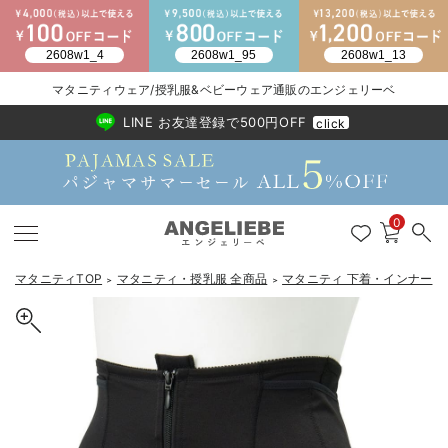
2026/NewArrival
送料495円(一部地域を除く) 7,700円以上で送料無料
マタニティウェア/授乳服&ベビーウェア通販のエンジェリーベ
LINE お友達登録で500円OFF
click
0
マタニティTOP
マタニティ・授乳服 全商品
マタニティ 下着・インナー
＞
＞
＞
戻る
戻る
戻る
戻る
戻る
戻る
戻る
戻る
戻る
戻る
戻る
戻る
戻る
戻る
戻る
戻る
戻る
戻る
戻る
戻る
戻る
戻る
戻る
戻る
戻る
戻る
戻る
戻る
戻る
戻る
戻る
カートに入れる
マタニティウェア全て
マタニティ 下着・インナー全て
授乳服全て
マタニティ フォーマル全て
授乳用品全て
マタニティレッグウェア全て
マタニティ ボディケア全て
アウトレット全て
特集全て
再入荷全て
送料無料アイテム全て
ブラキャミ おまとめ
【37周年祭セール】
気温差別オススメアイ
マタニティウェア お
こだわりの履き心地！
出産準備応援割全て
春のマタニティワンピ
Gift Selection 
冬の冷え対策インナー
入院準備の持ち物チェ
冬のあったか特集全て
ピジョン 産後しっかりひきしめ トータルシェイプガードル
マタニティ ワンピース
授乳ワンピース
マタニティ スーツ
妊婦用 抱き枕・授乳クッション
マタニティストッキング・タイツ
妊娠線クリーム
【アウトレット】ワンピース
抗菌防臭加工
再入荷｜インナー
授乳ブラ・マタニティブラ（マタニティインナー・産後用品）
ワンピース
【37周年祭セール】2
【15℃】3月下旬～
動きやすく着回しでき
強撚スムース(コスパ
【おまとめ割】パジャ
カジュアル
ジャケット派
マタニティパジャマ
【オフィスカジュアル
レギンスタイプ
【フォーマル】ワンピ
【ベビー】長袖
ハンカチ
快適ウェア10%OFF
セットアップ・ レイ
〜3,000円（税込）
薄くてあったか
入院してすぐ使うグッ
【冬のあったか特集】