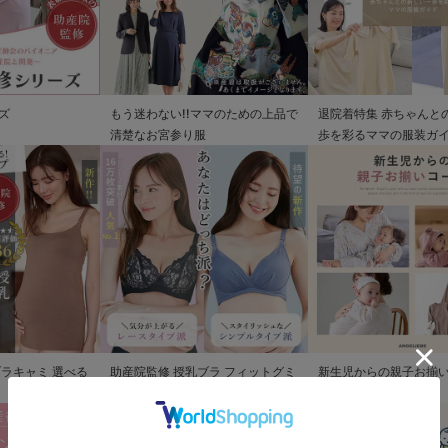
ズ
もう迷わない!!ママのための上品で
退院着特集 赤ちゃんと
清楚なお宮参り服
歩を彩るママの服装ガ
ブラキャミ 選べる
助産院監修 授乳ブラ フィットグミ
新生児からの親子お揃
入り