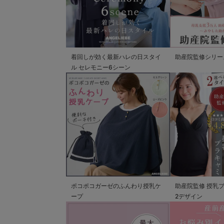
着回しが効く最新ハレの日スタイ
助産院監修シリー
ル セレモニー6シーン
ポコポコガーゼのふんわり授乳ケ
助産院監修 授乳
ープ
2デザイン