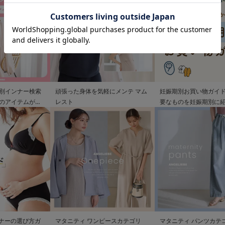
別インナー検索
頑張った身体を気軽にメンテ マム
妊娠期別お買い物ガイド
のアイテムが見
レスト
要なものを妊娠期別に
ンナーの選び方ガ
マタニティ ワンピースカテゴリ
マタニティ パンツカテ