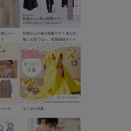
の新しい一
妊婦さんの為の喪服マナー 急な訃
イド
報にも慌てない。実用Q&Aガイド
いコーデ
モンポケ特集