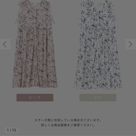
マタニティ パンツ
マタニティ ショーツ
授乳トップス
マタニティ オフィス 通勤服
授乳 ケープ
マタニティレギンス
【アウトレット】トップス・授乳トップス
透け防止
再入荷｜アウター
トップス
【37周年祭セール】4
【〜10℃】3月中旬
涼しくて可愛い「ワン
デニム
きれいめトップス派
マタニティインナー
【オフィスカジュアル
パンツタイプ
【フォーマル】ボトム
【ベビー】半袖
2WAYオール
Aライン ・フレアワ
〜5,000円（税込）
綿混素材
赤ちゃんへ使うもの
【冬のあったか特集】
マタニティ スカート
妊婦帯・腹帯・産前ガードル
マタニティ ドレス（結婚式・お呼ばれ）
【アウトレット】ボトムス
見えてもカワイイ
パンツ
レギンス
きれいめスカート派
ベビー
【フォーマル】トップ
【ベビー】グッズ
コンビ肌着
Iライン ・タイトシ
〜10,000円（税込）
腹巻・ひざ上パンツ
産後に使うグッズ
【冬のあったか特集】
マタニティ トップス
マタニティ 授乳 キャミソール
マタニティ フォーマル パンツ・ボトムス
【アウトレット】パジャマ
コットン素材
スカート
オフィス
きれいめ美脚パンツ派
短肌着
快適ウェア10%OFF
ジャンパースカート/
10,001円（税込）〜
保温&リカバリー
【冬のあったか特集】
マタニティ アウター（コート）・ママコート
産褥ショーツ
【アウトレット】インナー
冷房対策
パジャマ
ツィード派
セット
ワーク・オフィス
女の子におススメのギ
レギンス・タイツ
骨盤・マタニティベルト （妊娠中・産後）
【アウトレット】ベビー
接触冷感素材
インナー
MAX55%OFF ブラッ
王道シンプル派
カジュアル
男の子におススメのギ
カップ付きインナー
産後 ガードル インナー
Tシャツブラ
雑貨
セットアップ派
フォーマル / オケー
定番ギフト
あったか度◎
マタニティ 腹巻き
ブラトップ
ベビー
あったかアイテム｜ベ
もらって嬉しいギフト
裏起毛素材
親子セット
かわいくておもしろい
快適機能ウェア特集 トップス
何枚あっても嬉しいア
快適機能ウェア特集 ボトムス
長く使えるアイテム
快適機能ウェア特集 パジャマ
お部屋映えアイテム
1
/
15