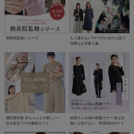
助産院監修シリーズ
もう迷わない!!ママのための上品で
清楚なお宮参り服
退院着特集 赤ちゃんとの新しい一
妊婦さんの為の喪服マナー 急な訃
歩を彩るママの服装ガイド
報にも慌てない。実用Q&Aガイド