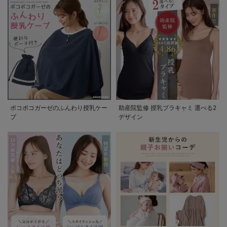
ポコポコガーゼのふんわり授乳ケー
助産院監修 授乳ブラキャミ 選べる2
プ
デザイン