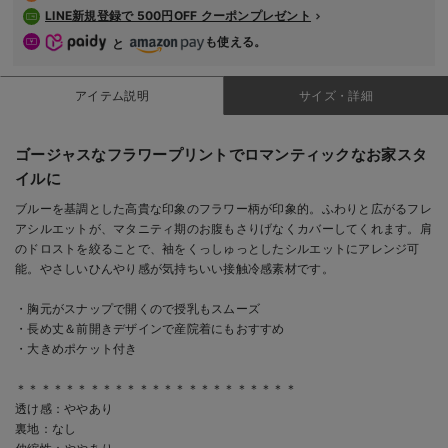
LINE新規登録で 500円OFF クーポンプレゼント
も使える。
と
アイテム説明
サイズ・詳細
ゴージャスなフラワープリントでロマンティックなお家スタ
イルに
ブルーを基調とした高貴な印象のフラワー柄が印象的。ふわりと広がるフレ
アシルエットが、マタニティ期のお腹もさりげなくカバーしてくれます。肩
のドロストを絞ることで、袖をくっしゅっとしたシルエットにアレンジ可
能。やさしいひんやり感が気持ちいい接触冷感素材です。
・胸元がスナップで開くので授乳もスムーズ
・長め丈＆前開きデザインで産院着にもおすすめ
・大きめポケット付き
＊＊＊＊＊＊＊＊＊＊＊＊＊＊＊＊＊＊＊＊＊＊＊
透け感：ややあり
裏地：なし