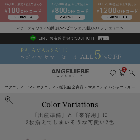
マタニティウェア/授乳服&ベビーウェア通販のエンジェリーベ
2026/NewArrival
送料495円(一部地域を除く) 7,700円以上で送料無料
LINE お友達登録で500円OFF
click
0
マタニティTOP
マタニティ・授乳服 全商品
マタニティ パジャマ・ルーム
＞
＞
戻る
戻る
戻る
戻る
戻る
戻る
戻る
戻る
戻る
戻る
戻る
戻る
戻る
戻る
戻る
戻る
戻る
戻る
戻る
戻る
戻る
戻る
戻る
戻る
戻る
戻る
戻る
戻る
戻る
戻る
戻る
マタニティウェア全て
マタニティ 下着・インナー全て
授乳服全て
マタニティ フォーマル全て
授乳用品全て
マタニティレッグウェア全て
マタニティ ボディケア全て
アウトレット全て
特集全て
再入荷全て
送料無料アイテム全て
ブラキャミ おまとめ
【37周年祭セール】
気温差別オススメアイ
マタニティウェア お
こだわりの履き心地！
出産準備応援割全て
春のマタニティワンピ
Gift Selection 
冬の冷え対策インナー
入院準備の持ち物チェ
冬のあったか特集全て
マタニティ ワンピース
授乳ワンピース
マタニティ スーツ
妊婦用 抱き枕・授乳クッション
マタニティストッキング・タイツ
妊娠線クリーム
【アウトレット】ワンピース
抗菌防臭加工
再入荷｜インナー
授乳ブラ・マタニティブラ（マタニティインナー・産後用品）
ワンピース
【37周年祭セール】2
【15℃】3月下旬～
動きやすく着回しでき
強撚スムース(コスパ
【おまとめ割】パジャ
カジュアル
ジャケット派
マタニティパジャマ
【オフィスカジュアル
レギンスタイプ
【フォーマル】ワンピ
【ベビー】長袖
ハンカチ
快適ウェア10%OFF
セットアップ・ レイ
〜3,000円（税込）
薄くてあったか
入院してすぐ使うグッ
【冬のあったか特集】