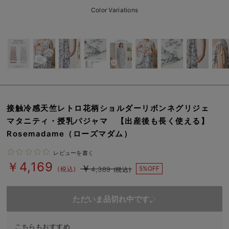
erbaviva（エルバビーバ）
Color Variations
安心の日本製。先輩ママが買ってよかった！本当に必要な出産準備品
ハレの日に着るANGELIEBEのセレモニー
買って正解！高評価レビューアイテム
冬に可愛いニットがお得！
接触冷感天竺レトロ花柄ショルダーリボンネグリジェ
親子コーデ｜ママとベビーにおすすめ！
マタニティ・授乳パジャマ 【出産後も長く使える】
Rosemadame（ローズマダム）
便利な育児家電
レビューを書く
Gift Selection 出産祝い
￥4,169
￥
5%OFF
(税込)
4,389
(税込)
ロンパースはいつからいつまで使う？選ぶポイントも解説！
保育園・入園準備特集
ただいま品切れ中です。
ファルスカ
こちらもおすすめ