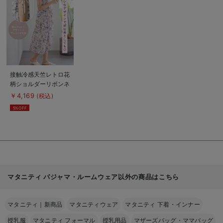
を
見
る
商
接触冷感天竺レトロ花
品
柄ショルダーリボンネ
詳
細
グリジェ マタニテ
￥4,169
(税込)
を
ィ・授乳パジャマ
見
5%OFF
る
【出産後も長く使え
る】
Rosemadame（ロー
ズマダム）
マタニティ パジャマ・ルームウェア以外の商品はこちら
マタニティ｜新商品
マタニティウェア
マタニティ 下着・インナー
授乳服
マタニティ フォーマル
授乳用品
マザーズバッグ・ママバッグ