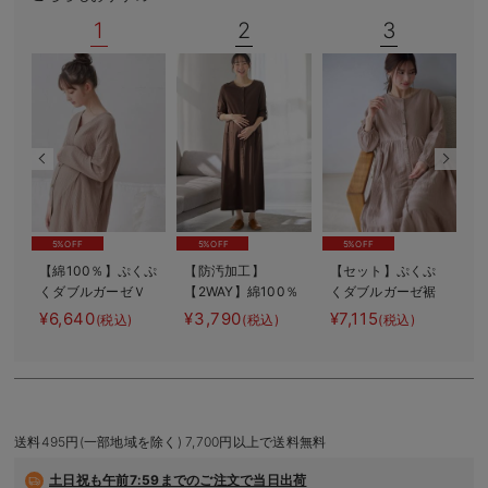
デロンギ
1
2
3
入院準備の持ち物チェック
5%OFF
5%OFF
5%OFF
【綿100％】ぷくぷ
【防汚加工】
【セット】ぷくぷ
くダブルガーゼＶ
【2WAY】綿100％
くダブルガーゼ裾
ネックワンピ＆産
前開き長袖ネグリ
ティアード3WAYワ
¥6,640
¥3,790
¥7,115
¥
(税込)
(税込)
(税込)
前産後使えるレギ
ジェ マタニテ
ンピース＆産後も
ー
ンスパジャマ マ
ィ・授乳パジャマ
使えるレギンスパ
タニティ・授乳パ
【産後も長く着れ
ジャマ マタニテ
ジャマ【親子コー
る】
ィ・授乳パジャマ
マ
デ可】
送料495円(一部地域を除く) 7,700円以上で送料無料
土日祝も
午前7:59までのご注文で当日出荷