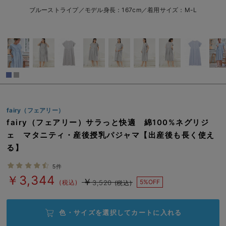
erbaviva（エルバビーバ）
ブルーストライプ／モデル身長：167cm／着用サイズ：M-L
安心の日本製。先輩ママが買ってよかった！本当に必要な出産準備品
ハレの日に着るANGELIEBEのセレモニー
買って正解！高評価レビューアイテム
冬に可愛いニットがお得！
fairy（フェアリー）
親子コーデ｜ママとベビーにおすすめ！
fairy（フェアリー）サラっと快適 綿100%ネグリジ
便利な育児家電
ェ マタニティ・産後授乳パジャマ【出産後も長く使え
る】
Gift Selection 出産祝い
5件
ロンパースはいつからいつまで使う？選ぶポイントも解説！
￥3,344
￥
5%OFF
(税込)
3,520
(税込)
保育園・入園準備特集
色・サイズを選択して
カートに入れる
ファルスカ