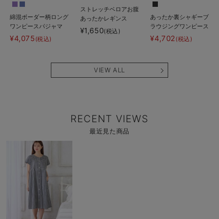
ストレッチベロアお腹
綿混ボーダー柄ロング
あったか裏シャギーブ
あったかレギンス
ワンピースパジャマ
ラウジングワンピース
fairy（フェアリー）
¥1,650
(税込)
マタニティ・授乳パジ
パジャマ fairy（フェ
マタニティ・産後
¥4,075
¥4,702
(税込)
(税込)
ャマ【出産後も長く使
アリー）マタニティ・
【出産後も長く使え
える】fairy（フェア
産後 【出産後も長く
る】
リー）
使える】
VIEW ALL
RECENT VIEWS
最近見た商品
商
品
詳
細
を
見
る