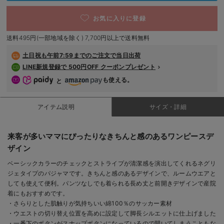
デロンギ
お気に入りに登録
入院準備の持ち物チェック
送料495円(一部地域を除く) 7,700円以上で送料無料
土日祝も
午前7:59までのご注文で当日出荷
LINE新規登録で 500円OFF クーポンプレゼント
も使える。
と
アイテム説明
サイズ・詳細
来客が多いママにぴったりなきちんと感のあるワンピースデ
ザイン
ベーシックカラーのチェックとストライプが清潔感を演出してくれるネグリ
ジェタイプのパジャマです。きちんと感のあるデザインで、ルームウエアと
しても使えて便利。パンツなしでも着られる長め丈と前開きデザインで産院
着にもおすすめです。
・さらりとした肌触りが気持ちいい綿100％のサッカー素材
・ウエストの切り替え位置を高めに設定して脚長シルエットに仕上げました
・一番下のボタンがスナップボタンになっているので開いてしまうこともな