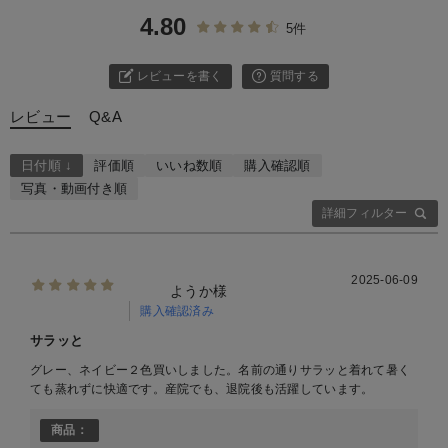
4.80
5件
レビューを書く
質問する
レビュー
Q&A
日付順 ↓
評価順
いいね数順
購入確認順
写真・動画付き順
詳細フィルター
2025-06-09
ようか様
購入確認済み
サラッと
グレー、ネイビー２色買いしました。名前の通りサラッと着れて暑く
ても蒸れずに快適です。産院でも、退院後も活躍しています。
商品：