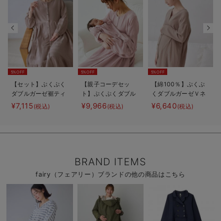
5%OFF
5%OFF
5%OFF
【セット】ぷくぷく
【親子コーデセッ
【綿100％】ぷくぷ
ダブルガーゼ裾ティ
ト】ぷくぷくダブル
くダブルガーゼＶネ
アード3WAYワンピ
ガーゼ裾ティアード
ックワンピ＆産前産
¥7,115
¥9,966
¥6,640
(税込)
(税込)
(税込)
ース＆産後も使える
3WAYワンピース＆
後使えるレギンスパ
レギンスパジャマ
産前産後使えるレギ
ジャマ マタニテ
マタニティ・授乳パ
ンスパジャマ&2way
ィ・授乳パジャマ
ジャマ
オール 出産準備
【親子コーデ可】
ギフト マタニテ
ィ・産後
BRAND ITEMS
fairy（フェアリー）ブランドの他の商品はこちら