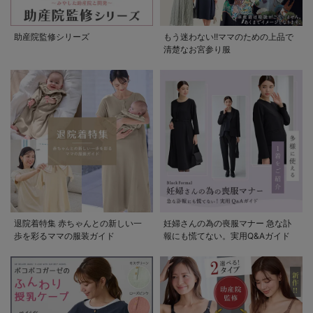
助産院監修シリーズ
もう迷わない!!ママのための上品で
清楚なお宮参り服
退院着特集 赤ちゃんとの新しい一
妊婦さんの為の喪服マナー 急な訃
歩を彩るママの服装ガイド
報にも慌てない。実用Q&Aガイド