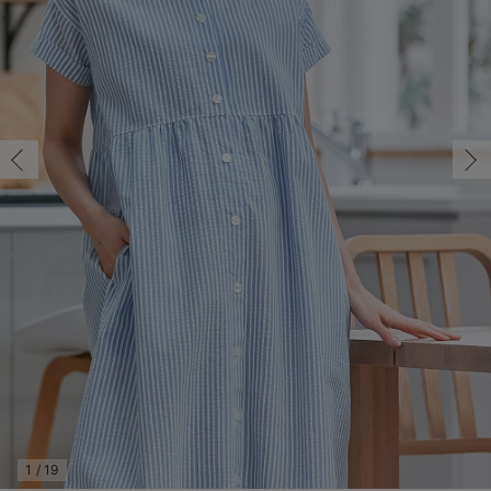
マタニティ パンツ
マタニティ ショーツ
授乳トップス
マタニティ オフィス 通勤服
授乳 ケープ
マタニティレギンス
【アウトレット】トップス・授乳トップス
透け防止
再入荷｜アウター
トップス
【37周年祭セール】4
【〜10℃】3月中旬
涼しくて可愛い「ワン
デニム
きれいめトップス派
マタニティインナー
【オフィスカジュアル
パンツタイプ
【フォーマル】ボトム
【ベビー】半袖
2WAYオール
Aライン ・フレアワ
〜5,000円（税込）
綿混素材
赤ちゃんへ使うもの
【冬のあったか特集】
M-L/在庫あり
マタニティ スカート
妊婦帯・腹帯・産前ガードル
マタニティ ドレス（結婚式・お呼ばれ）
【アウトレット】ボトムス
見えてもカワイイ
パンツ
レギンス
きれいめスカート派
ベビー
【フォーマル】トップ
【ベビー】グッズ
コンビ肌着
Iライン ・タイトシ
〜10,000円（税込）
腹巻・ひざ上パンツ
産後に使うグッズ
【冬のあったか特集】
M-L/在庫あり
￥3,344
マタニティ トップス
マタニティ 授乳 キャミソール
マタニティ フォーマル パンツ・ボトムス
【アウトレット】パジャマ
コットン素材
スカート
オフィス
きれいめ美脚パンツ派
短肌着
快適ウェア10%OFF
ジャンパースカート/
10,001円（税込）〜
保温&リカバリー
【冬のあったか特集】
カートに入れる
マタニティ アウター（コート）・ママコート
産褥ショーツ
【アウトレット】インナー
冷房対策
パジャマ
ツィード派
セット
ワーク・オフィス
女の子におススメのギ
レギンス・タイツ
ブルーストライプ
骨盤・マタニティベルト （妊娠中・産後）
【アウトレット】ベビー
接触冷感素材
インナー
MAX55%OFF ブラッ
王道シンプル派
カジュアル
男の子におススメのギ
カップ付きインナー
産後 ガードル インナー
Tシャツブラ
雑貨
セットアップ派
フォーマル / オケー
定番ギフト
あったか度◎
M-L/在庫あり
M-L/在庫あり
マタニティ 腹巻き
ブラトップ
ベビー
あったかアイテム｜ベ
もらって嬉しいギフト
裏起毛素材
￥3,344
親子セット
かわいくておもしろい
カートに入れる
快適機能ウェア特集 トップス
何枚あっても嬉しいア
グレーチェック
快適機能ウェア特集 ボトムス
長く使えるアイテム
快適機能ウェア特集 パジャマ
お部屋映えアイテム
閉じる
1
/
19