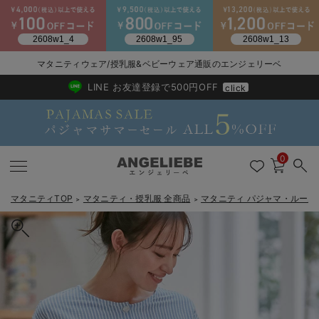
マタニティウェア/授乳服&ベビーウェア通販のエンジェリーベ
2026/NewArrival
送料495円(一部地域を除く) 7,700円以上で送料無料
LINE お友達登録で500円OFF
click
0
マタニティTOP
マタニティ・授乳服 全商品
マタニティ パジャマ・ルーム
＞
＞
戻る
戻る
戻る
戻る
戻る
戻る
戻る
戻る
戻る
戻る
戻る
戻る
戻る
戻る
戻る
戻る
戻る
戻る
戻る
戻る
戻る
戻る
戻る
戻る
戻る
戻る
戻る
戻る
戻る
戻る
戻る
カートに入れる
マタニティウェア全て
マタニティ 下着・インナー全て
授乳服全て
マタニティ フォーマル全て
授乳用品全て
マタニティレッグウェア全て
マタニティ ボディケア全て
アウトレット全て
特集全て
再入荷全て
送料無料アイテム全て
ブラキャミ おまとめ
【37周年祭セール】
気温差別オススメアイ
マタニティウェア お
こだわりの履き心地！
出産準備応援割全て
春のマタニティワンピ
Gift Selection 
冬の冷え対策インナー
入院準備の持ち物チェ
冬のあったか特集全て
fairy（フェアリー）サラっと快適 綿100%ネグリジェ マタニテ
マタニティ ワンピース
授乳ワンピース
マタニティ スーツ
妊婦用 抱き枕・授乳クッション
マタニティストッキング・タイツ
妊娠線クリーム
【アウトレット】ワンピース
抗菌防臭加工
再入荷｜インナー
授乳ブラ・マタニティブラ（マタニティインナー・産後用品）
ワンピース
【37周年祭セール】2
【15℃】3月下旬～
動きやすく着回しでき
強撚スムース(コスパ
【おまとめ割】パジャ
カジュアル
ジャケット派
マタニティパジャマ
【オフィスカジュアル
レギンスタイプ
【フォーマル】ワンピ
【ベビー】長袖
ハンカチ
快適ウェア10%OFF
セットアップ・ レイ
〜3,000円（税込）
薄くてあったか
入院してすぐ使うグッ
【冬のあったか特集】
ィ・産後授乳パジャマ【出産後も長く使える】