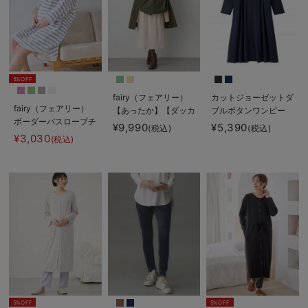
5%OFF
fairy（フェアリー）
カットジョーゼットダ
fairy（フェアリー）
【あったか】【ダッカ
ブルボタンワンピー
ボーダーバスローブチ
ー付】フーデットママ
ス マタニティ・授乳
¥9,990
¥5,390
(税込)
(税込)
ュニック
コート マタニティ・
服【出産後も長く使え
¥3,030
(税込)
産後服【出産後も長く
る】fairy（フェアリ
使える】
ー）
5%OFF
5%OFF