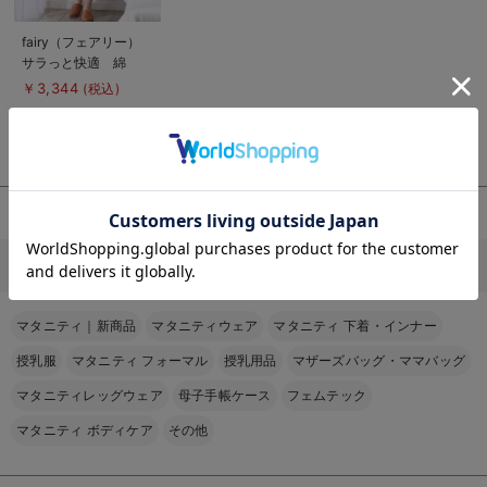
商
fairy（フェアリー）
品
サラっと快適 綿
詳
細
100%ネグリジェ マ
￥3,344
(税込)
を
タニティ・産後授乳パ
見
5%OFF
る
ジャマ【出産後も長く
使える】
お気に入り商品を確認する
お買い物を続ける
カートへ進む
マタニティ パジャマ・ルームウェア以外の商品はこちら
マタニティ｜新商品
マタニティウェア
マタニティ 下着・インナー
授乳服
マタニティ フォーマル
授乳用品
マザーズバッグ・ママバッグ
マタニティレッグウェア
母子手帳ケース
フェムテック
マタニティ ボディケア
その他