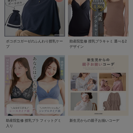
ポコポコガーゼのふんわり授乳ケー
助産院監修 授乳ブラキャミ 選べる2
プ
デザイン
助産院監修 授乳ブラ フィットグミ
新生児からの親子お揃いコーデ
入り