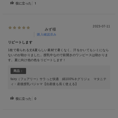
役に立った
1
2023-07-11
みず様
購入確認済み
リピートします
1枚で着られる丈&夏らしい素材で暑くなく、汗をかいてもシミになら
ないのが助かりました。授乳中なので前開きのワンピースは助かりま
す。夏に向け他の色をリピートします！
商品：
fairy（フェアリー）サラっと快適 綿100%ネグリジェ マタニテ
ィ・産後授乳パジャマ【出産後も長く使える】
役に立った
0