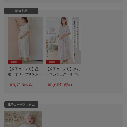
関連商品
5%OFF
5%OFF
【親子コーデ可】星
【親子コーデ可】スム
柄・オリーブ柄スムー
ースカシュクールパッ
スカシュクールパット
ト付フレアスリーブネ
¥5,215
¥5,690
付半袖ネグリジェ【出
グリジェ マタニテ
(税込)
(税込)
産後も長く使える】
ィ・産後授乳服【出産
後も長く着れる】
親子コーデアイテム