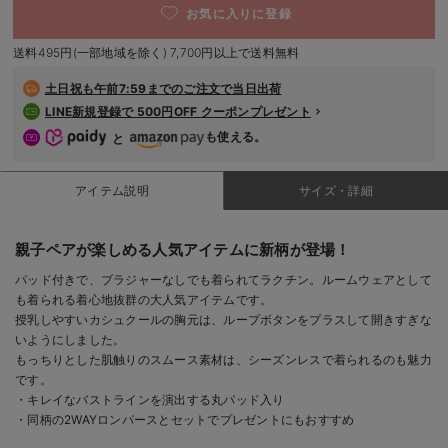
お気に入りに登録
デロンギ
送料495円(一部地域を除く) 7,700円以上で送料無料
入院準備の持ち物チェック
土日祝も
午前7:59までのご注文で当日出荷
LINE新規登録で 500円OFF クーポンプレゼント
も使える。
と
アイテム説明
サイズ・詳細
親子ペアが楽しめる人気アイテムに新柄が登場！
パッド付きで、ブラジャーなしでも着られてラクチン。ルームウェアとして
も着られる着心地抜群の大人気アイテムです。
授乳しやすいカシュクールの胸元は、ループボタンをプラスして開きすぎな
いようにしました。
もっちりとした肌触りのスムース素材は、シーズンレスで着られるのも魅力
です。
・キレイなバストラインを演出する丸パッド入り
・同柄の2WAYロンパースとセットでプレゼントにもおすすめ