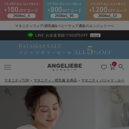
マタニティウェア/授乳服&ベビーウェア通販のエンジェリーベ
2026/NewArrival
送料495円(一部地域を除く) 7,700円以上で送料無料
LINE お友達登録で500円OFF
click
0
マタニティTOP
マタニティ・授乳服 全商品
マタニティ パジャマ・ルーム
＞
＞
戻る
戻る
戻る
戻る
戻る
戻る
戻る
戻る
戻る
戻る
戻る
戻る
戻る
戻る
戻る
戻る
戻る
戻る
戻る
戻る
戻る
戻る
戻る
戻る
戻る
戻る
戻る
戻る
戻る
戻る
戻る
カートに入れる
マタニティウェア全て
マタニティ 下着・インナー全て
授乳服全て
マタニティ フォーマル全て
授乳用品全て
マタニティレッグウェア全て
マタニティ ボディケア全て
アウトレット全て
特集全て
再入荷全て
送料無料アイテム全て
ブラキャミ おまとめ
【37周年祭セール】
気温差別オススメアイ
マタニティウェア お
こだわりの履き心地！
出産準備応援割全て
春のマタニティワンピ
Gift Selection 
冬の冷え対策インナー
入院準備の持ち物チェ
冬のあったか特集全て
【親子コーデ可】スムースカシュクールパッド付ネグリジェ 【出産後
マタニティ ワンピース
授乳ワンピース
マタニティ スーツ
妊婦用 抱き枕・授乳クッション
マタニティストッキング・タイツ
妊娠線クリーム
【アウトレット】ワンピース
抗菌防臭加工
再入荷｜インナー
授乳ブラ・マタニティブラ（マタニティインナー・産後用品）
ワンピース
【37周年祭セール】2
【15℃】3月下旬～
動きやすく着回しでき
強撚スムース(コスパ
【おまとめ割】パジャ
カジュアル
ジャケット派
マタニティパジャマ
【オフィスカジュアル
レギンスタイプ
【フォーマル】ワンピ
【ベビー】長袖
ハンカチ
快適ウェア10%OFF
セットアップ・ レイ
〜3,000円（税込）
薄くてあったか
入院してすぐ使うグッ
【冬のあったか特集】
も長く使える】