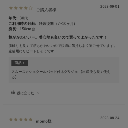
2023-09-01
ご購入者様
年代:
30代
ご利用時の月齢:
妊娠後期（7~10ヶ月)
身長:
150cm台
柄がかわいいー。着心地も良いので買ってよかったです！
肌触りも良くて柄もかわいいので快適に気持ちよく過ごせています。
産後用にリピートしそうです
商品：
スムースカシュクールパッド付ネグリジェ 【出産後も長く使え
る】
役に立った
2
2023-08-24
momo様