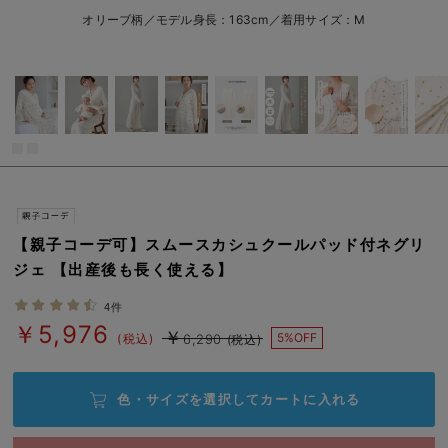
L/在庫あり
オリーブ柄
erbaviva（エルバビーバ）
オリーブ柄／モデル身長：163cm／着用サイズ：M
L/在庫あり
安心の日本製。先輩ママが買ってよかった！本当に必要な出産準備品
￥5,976
カートに入れる
ハレの日に着るANGELIEBEのセレモニー
買って正解！高評価レビューアイテム
冬に可愛いニットがお得！
閉じる
親子コーデ｜ママとベビーにおすすめ！
【親子コーデ可】スムースカシュクールパッド付ネグリ
便利な育児家電
ジェ 【出産後も長く使える】
Gift Selection 出産祝い
4件
￥5,976
￥
5%OFF
(税込)
6,290
(税込)
ロンパースはいつからいつまで使う？選ぶポイントも解説！
保育園・入園準備特集
色・サイズを選択して
カートに入れる
ファルスカ