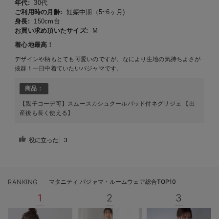
年代:
30代
ご利用時の月齢:
妊娠中期（5~6ヶ月)
身長:
150cm台
お買い求め頂いたサイズ:
M
着心地最高！
デザインや柄もとても可愛いのですが、なにより生地の気持ちよさが
抜群！一日中着ていたいパジャマです。
商品：
【親子コーデ可】スムースカシュクールパッド付ネグリジェ 【出
産後も長く使える】
役に立った
3
RANKING
マタニティ パジャマ・ルームウェア総合TOP10
1
2
3