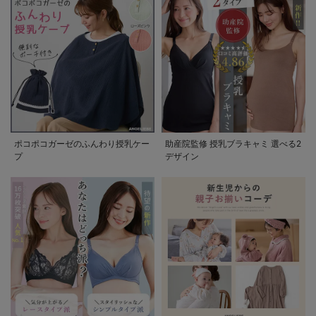
ポコポコガーゼのふんわり授乳ケー
助産院監修 授乳ブラキャミ 選べる2
プ
デザイン