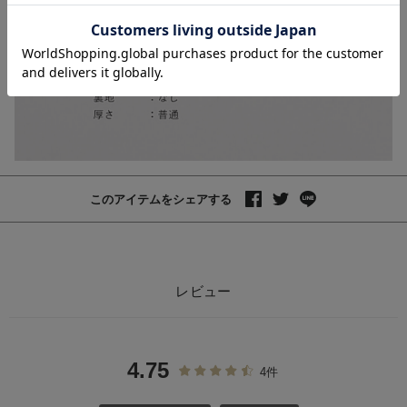
お気に入り商品を確認する
5%OFF
5%OFF
【親子コーデ可】
【親子コーデ可】
星柄・オリーブ柄
スムースカシュク
スムースカシュク
ールパット付フレ
¥5,215
¥5,690
(税込)
(税込)
ールパット付半袖
アスリーブネグリ
ネグリジェ【出産
ジェ マタニテ
後も長く使える】
ィ・産後授乳服
このアイテムをシェアする
【出産後も長く着
れる】
レビュー
4.75
4件