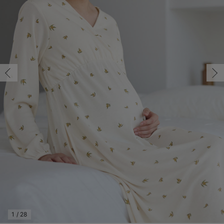
マタニティ パンツ
マタニティ ショーツ
授乳トップス
マタニティ オフィス 通勤服
授乳 ケープ
マタニティレギンス
【アウトレット】トップス・授乳トップス
透け防止
再入荷｜アウター
トップス
【37周年祭セール】4
【〜10℃】3月中旬
涼しくて可愛い「ワン
デニム
きれいめトップス派
マタニティインナー
【オフィスカジュアル
パンツタイプ
【フォーマル】ボトム
【ベビー】半袖
2WAYオール
Aライン ・フレアワ
〜5,000円（税込）
綿混素材
赤ちゃんへ使うもの
【冬のあったか特集】
M/在庫あり
マタニティ スカート
妊婦帯・腹帯・産前ガードル
マタニティ ドレス（結婚式・お呼ばれ）
【アウトレット】ボトムス
見えてもカワイイ
パンツ
レギンス
きれいめスカート派
ベビー
【フォーマル】トップ
【ベビー】グッズ
コンビ肌着
Iライン ・タイトシ
〜10,000円（税込）
腹巻・ひざ上パンツ
産後に使うグッズ
【冬のあったか特集】
M/在庫あり
￥5,976
マタニティ トップス
マタニティ 授乳 キャミソール
マタニティ フォーマル パンツ・ボトムス
【アウトレット】パジャマ
コットン素材
スカート
オフィス
きれいめ美脚パンツ派
短肌着
快適ウェア10%OFF
ジャンパースカート/
10,001円（税込）〜
保温&リカバリー
【冬のあったか特集】
カートに入れる
マタニティ アウター（コート）・ママコート
産褥ショーツ
【アウトレット】インナー
冷房対策
パジャマ
ツィード派
セット
ワーク・オフィス
女の子におススメのギ
レギンス・タイツ
L/在庫あり
星柄
骨盤・マタニティベルト （妊娠中・産後）
【アウトレット】ベビー
接触冷感素材
インナー
MAX55%OFF ブラッ
王道シンプル派
カジュアル
男の子におススメのギ
カップ付きインナー
L/在庫あり
￥5,976
産後 ガードル インナー
Tシャツブラ
雑貨
セットアップ派
フォーマル / オケー
定番ギフト
あったか度◎
カートに入れる
マタニティ 腹巻き
ブラトップ
ベビー
あったかアイテム｜ベ
もらって嬉しいギフト
裏起毛素材
親子セット
かわいくておもしろい
M/在庫あり
快適機能ウェア特集 トップス
何枚あっても嬉しいア
M/在庫あり
￥5,976
快適機能ウェア特集 ボトムス
長く使えるアイテム
カートに入れる
快適機能ウェア特集 パジャマ
お部屋映えアイテム
1
/
28