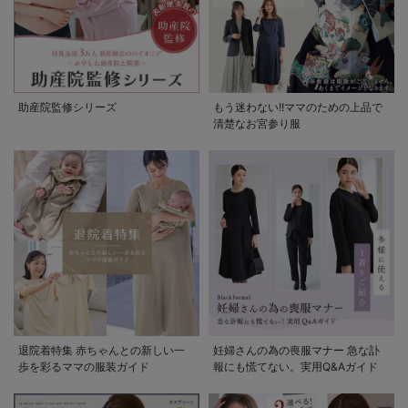
助産院監修シリーズ
もう迷わない!!ママのための上品で
清楚なお宮参り服
退院着特集 赤ちゃんとの新しい一
妊婦さんの為の喪服マナー 急な訃
歩を彩るママの服装ガイド
報にも慌てない。実用Q&Aガイド