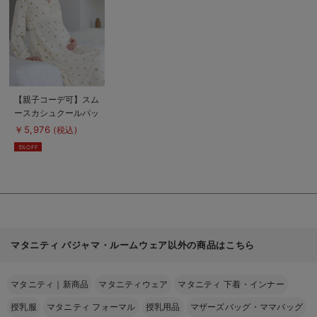
見
る
商
【親子コーデ可】スム
品
ースカシュクールパッ
詳
細
ド付ネグリジェ 【出
￥5,976
(税込)
を
産後も長く使える】
見
5%OFF
る
マタニティ パジャマ・ルームウェア以外の商品はこちら
マタニティ｜新商品
マタニティウェア
マタニティ 下着・インナー
授乳服
マタニティ フォーマル
授乳用品
マザーズバッグ・ママバッグ