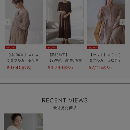
5%OFF
5%OFF
5%OFF
【綿100％】ぷくぷ
【防汚加工】
【セット】ぷくぷく
くダブルガーゼＶネ
【2WAY】綿100％前
ダブルガーゼ裾ティ
ックワンピ＆産前産
開き長袖ネグリジ
アード3WAYワンピ
¥6,640
¥3,790
¥7,115
(税込)
(税込)
(税込)
後使えるレギンスパ
ェ マタニティ・授
ース＆産後も使える
ジャマ マタニテ
乳パジャマ【産後も
レギンスパジャマ
ィ・授乳パジャマ
長く着れる】
マタニティ・授乳パ
【親子コーデ可】
ジャマ
RECENT VIEWS
最近見た商品
商
品
詳
細
を