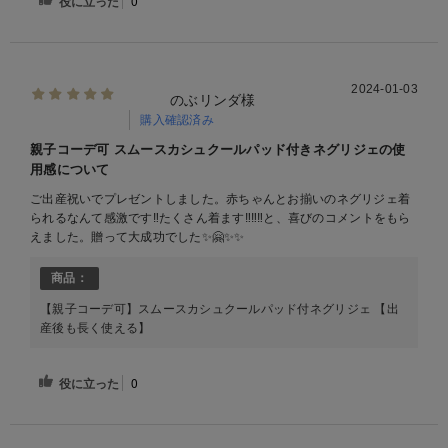
役に立った
0
2024-01-03
のぶリンダ様
購入確認済み
親子コーデ可 スムースカシュクールパッド付きネグリジェの使
用感について
ご出産祝いでプレゼントしました。赤ちゃんとお揃いのネグリジェ着
られるなんて感激です‼️たくさん着ます‼️‼️‼️と、喜びのコメントをもら
えました。贈って大成功でした✨🤗✨✨
商品：
【親子コーデ可】スムースカシュクールパッド付ネグリジェ 【出
産後も長く使える】
役に立った
0