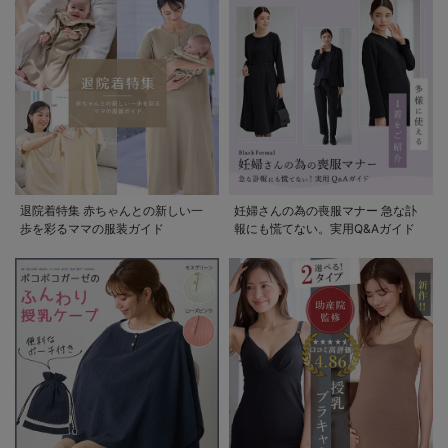
退院着特集 赤ちゃんとの新しい一
妊婦さんの為の喪服マナー 急な訃
歩を彩るママの服装ガイド
報にも慌てない。実用Q&Aガイド