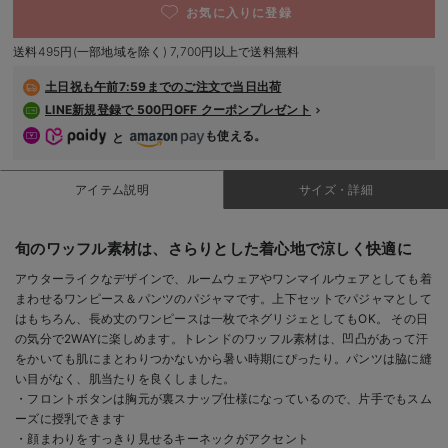
お気に入りに登録
デロンギ
送料495円(一部地域を除く) 7,700円以上で送料無料
入院準備の持ち物チェック
土日祝も
午前7:59までのご注文で当日出荷
LINE新規登録で 500円OFF クーポンプレゼント
も使える。
と
アイテム説明
サイズ・詳細
旬のワッフル素材は、さらりとした着心地で涼しく快適に
アウターライクなデザインで、ルームウェアやワンマイルウェアとしても着
まわせるワンピース＆パンツのパジャマです。上下セットでパジャマとして
はもちろん、長め丈のワンピースは一枚でネグリジェとしてもOK。 その日
の気分で2WAYに楽しめます。トレンドのワッフル素材は、凹凸があって汗
をかいても肌にまとわりつかないから暑い時期にぴったり。パンツは脇に縫
い目がなく、肌当たりを良くしました。
・フロントボタンは胸元が裏スナップ仕様になっているので、片手でもスム
ーズに授乳できます
・顔まわりをすっきり見せるキーネックがアクセント