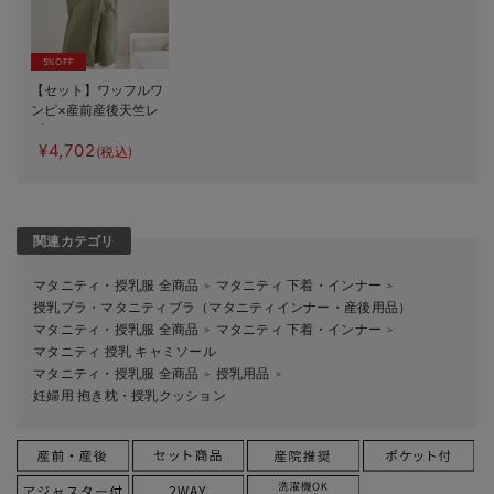
5%OFF
【セット】ワッフルワ
ンピ×産前産後天竺レ
ギンス2WAYパジャ
¥4,702
マ マタニティ・授乳
(税込)
服
関連カテゴリ
マタニティ・授乳服 全商品
マタニティ 下着・インナー
＞
＞
授乳ブラ・マタニティブラ（マタニティインナー・産後用品）
マタニティ・授乳服 全商品
マタニティ 下着・インナー
＞
＞
マタニティ 授乳 キャミソール
マタニティ・授乳服 全商品
授乳用品
＞
＞
妊婦用 抱き枕・授乳クッション