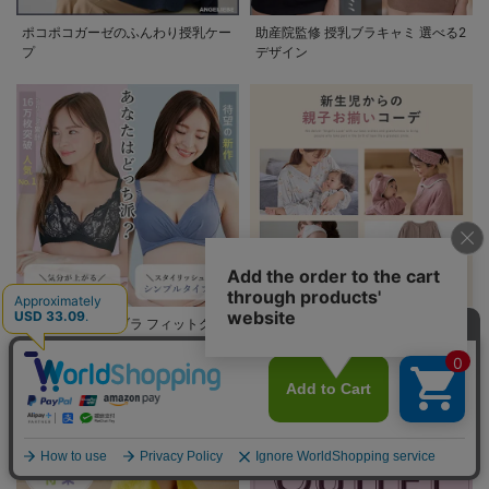
ポコポコガーゼのふんわり授乳ケー
助産院監修 授乳ブラキャミ 選べる2
プ
デザイン
助産院監修 授乳ブラ フィットグミ
新生児からの親子お揃いコーデ
入り