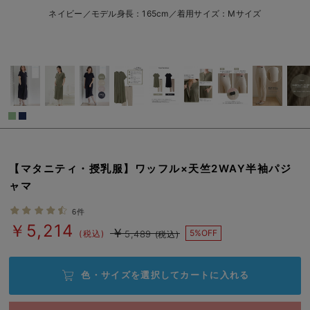
erbaviva（エルバビーバ）
L/在庫なし
ネイビー／モデル身長：165cm／着用サイズ：Mサイズ
￥5,214
安心の日本製。先輩ママが買ってよかった！本当に必要な出産準備品
売り切れ
ハレの日に着るANGELIEBEのセレモニー
買って正解！高評価レビューアイテム
閉じる
冬に可愛いニットがお得！
親子コーデ｜ママとベビーにおすすめ！
【マタニティ・授乳服】ワッフル×天竺2WAY半袖パジ
便利な育児家電
ャマ
Gift Selection 出産祝い
6件
￥5,214
￥
5%OFF
(税込)
5,489
(税込)
ロンパースはいつからいつまで使う？選ぶポイントも解説！
保育園・入園準備特集
色・サイズを選択して
カートに入れる
ファルスカ