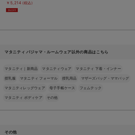
細
2WAY半袖パジャマ
￥5,214
(税込)
を
見
5%OFF
る
マタニティ パジャマ・ルームウェア以外の商品はこちら
マタニティ｜新商品
マタニティウェア
マタニティ 下着・インナー
授乳服
マタニティ フォーマル
授乳用品
マザーズバッグ・ママバッグ
マタニティレッグウェア
母子手帳ケース
フェムテック
マタニティ ボディケア
その他
その他