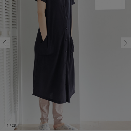
M/在庫あり
マタニティ パンツ
マタニティ ショーツ
授乳トップス
マタニティ オフィス 通勤服
授乳 ケープ
マタニティレギンス
【アウトレット】トップス・授乳トップス
透け防止
再入荷｜アウター
トップス
【37周年祭セール】4
【〜10℃】3月中旬
涼しくて可愛い「ワン
デニム
きれいめトップス派
マタニティインナー
【オフィスカジュアル
パンツタイプ
【フォーマル】ボトム
【ベビー】半袖
2WAYオール
Aライン ・フレアワ
〜5,000円（税込）
綿混素材
赤ちゃんへ使うもの
【冬のあったか特集】
M/在庫あり
マタニティ スカート
妊婦帯・腹帯・産前ガードル
マタニティ ドレス（結婚式・お呼ばれ）
【アウトレット】ボトムス
見えてもカワイイ
パンツ
レギンス
きれいめスカート派
ベビー
【フォーマル】トップ
【ベビー】グッズ
コンビ肌着
Iライン ・タイトシ
〜10,000円（税込）
腹巻・ひざ上パンツ
産後に使うグッズ
【冬のあったか特集】
￥5,214
マタニティ トップス
マタニティ 授乳 キャミソール
マタニティ フォーマル パンツ・ボトムス
【アウトレット】パジャマ
コットン素材
スカート
オフィス
きれいめ美脚パンツ派
短肌着
快適ウェア10%OFF
ジャンパースカート/
10,001円（税込）〜
保温&リカバリー
【冬のあったか特集】
カートに入れる
マタニティ アウター（コート）・ママコート
産褥ショーツ
【アウトレット】インナー
冷房対策
パジャマ
ツィード派
セット
ワーク・オフィス
女の子におススメのギ
レギンス・タイツ
L/在庫あり
カーキ
L/在庫あり
骨盤・マタニティベルト （妊娠中・産後）
【アウトレット】ベビー
接触冷感素材
インナー
MAX55%OFF ブラッ
王道シンプル派
カジュアル
男の子におススメのギ
カップ付きインナー
￥5,214
産後 ガードル インナー
Tシャツブラ
雑貨
セットアップ派
フォーマル / オケー
定番ギフト
あったか度◎
カートに入れる
マタニティ 腹巻き
ブラトップ
ベビー
あったかアイテム｜ベ
もらって嬉しいギフト
裏起毛素材
親子セット
かわいくておもしろい
M/在庫あり
M/在庫あり
快適機能ウェア特集 トップス
何枚あっても嬉しいア
￥5,214
快適機能ウェア特集 ボトムス
長く使えるアイテム
カートに入れる
快適機能ウェア特集 パジャマ
お部屋映えアイテム
1
/
28
L/在庫なし
ネイビー