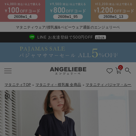
マタニティウェア/授乳服&ベビーウェア通販のエンジェリーベ
2026/NewArrival
送料495円(一部地域を除く) 7,700円以上で送料無料
LINE お友達登録で500円OFF
click
0
マタニティTOP
マタニティ・授乳服 全商品
マタニティ パジャマ・ルーム
＞
＞
戻る
戻る
戻る
戻る
戻る
戻る
戻る
戻る
戻る
戻る
戻る
戻る
戻る
戻る
戻る
戻る
戻る
戻る
戻る
戻る
戻る
戻る
戻る
戻る
戻る
戻る
戻る
戻る
戻る
戻る
戻る
カートに入れる
マタニティウェア全て
マタニティ 下着・インナー全て
授乳服全て
マタニティ フォーマル全て
授乳用品全て
マタニティレッグウェア全て
マタニティ ボディケア全て
アウトレット全て
特集全て
再入荷全て
送料無料アイテム全て
ブラキャミ おまとめ
【37周年祭セール】
気温差別オススメアイ
マタニティウェア お
こだわりの履き心地！
出産準備応援割全て
春のマタニティワンピ
Gift Selection 
冬の冷え対策インナー
入院準備の持ち物チェ
冬のあったか特集全て
【マタニティ・授乳服】ワッフル×天竺2WAY半袖パジャマ
マタニティ ワンピース
授乳ワンピース
マタニティ スーツ
妊婦用 抱き枕・授乳クッション
マタニティストッキング・タイツ
妊娠線クリーム
【アウトレット】ワンピース
抗菌防臭加工
再入荷｜インナー
授乳ブラ・マタニティブラ（マタニティインナー・産後用品）
ワンピース
【37周年祭セール】2
【15℃】3月下旬～
動きやすく着回しでき
強撚スムース(コスパ
【おまとめ割】パジャ
カジュアル
ジャケット派
マタニティパジャマ
【オフィスカジュアル
レギンスタイプ
【フォーマル】ワンピ
【ベビー】長袖
ハンカチ
快適ウェア10%OFF
セットアップ・ レイ
〜3,000円（税込）
薄くてあったか
入院してすぐ使うグッ
【冬のあったか特集】