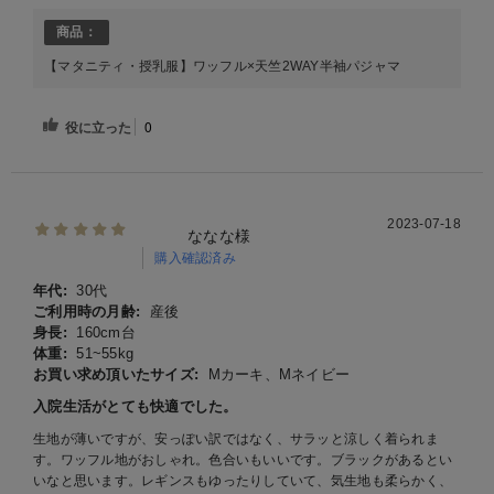
商品：
【マタニティ・授乳服】ワッフル×天竺2WAY半袖パジャマ
役に立った
0
2023-07-18
ななな様
購入確認済み
年代:
30代
ご利用時の月齢:
産後
身長:
160cm台
体重:
51~55kg
お買い求め頂いたサイズ:
Mカーキ、Mネイビー
入院生活がとても快適でした。
生地が薄いですが、安っぽい訳ではなく、サラッと涼しく着られま
す。ワッフル地がおしゃれ。色合いもいいです。ブラックがあるとい
いなと思います。レギンスもゆったりしていて、気生地も柔らかく、