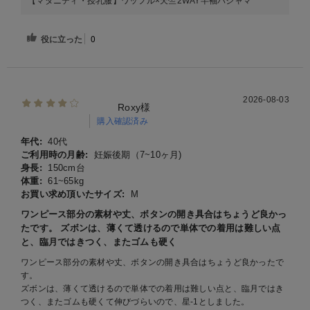
【マタニティ・授乳服】ワッフル×天竺2WAY半袖パジャマ
役に立った
0
2026-08-03
Roxy様
購入確認済み
年代:
40代
ご利用時の月齢:
妊娠後期（7~10ヶ月)
身長:
150cm台
体重:
61~65kg
お買い求め頂いたサイズ:
M
ワンピース部分の素材や丈、ボタンの開き具合はちょうど良かっ
たです。 ズボンは、薄くて透けるので単体での着用は難しい点
と、臨月ではきつく、またゴムも硬く
ワンピース部分の素材や丈、ボタンの開き具合はちょうど良かったで
す。
ズボンは、薄くて透けるので単体での着用は難しい点と、臨月ではき
つく、またゴムも硬くて伸びづらいので、星-1としました。