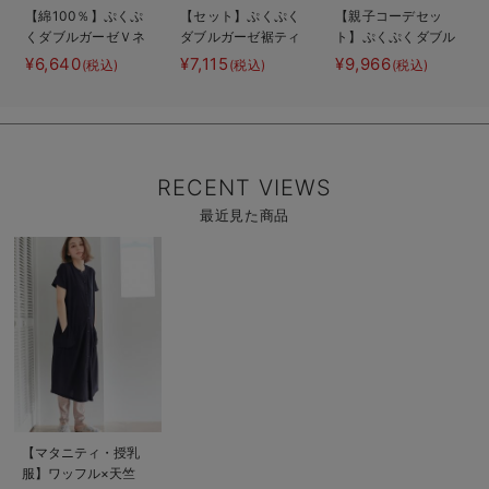
【綿100％】ぷくぷ
【セット】ぷくぷく
【親子コーデセッ
くダブルガーゼＶネ
ダブルガーゼ裾ティ
ト】ぷくぷくダブル
ックワンピ＆産前産
アード3WAYワンピ
ガーゼ裾ティアード
¥6,640
¥7,115
¥9,966
(税込)
(税込)
(税込)
後使えるレギンスパ
ース＆産後も使える
3WAYワンピース＆
ジャマ マタニテ
レギンスパジャマ
産前産後使えるレギ
ィ・授乳パジャマ
マタニティ・授乳パ
ンスパジャマ&2way
【親子コーデ可】
ジャマ
オール 出産準備
ギフト マタニテ
ィ・産後
RECENT VIEWS
最近見た商品
商
品
詳
細
を
見
る
商
【マタニティ・授乳
品
服】ワッフル×天竺
詳