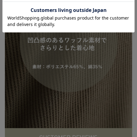
お気に入り商品を確認する
5%OFF
【セット】ワッフ
ルワンピ×産前産
後天竺レギンス
¥4,702
(税込)
2WAYパジャマ
マタニティ・授乳
服