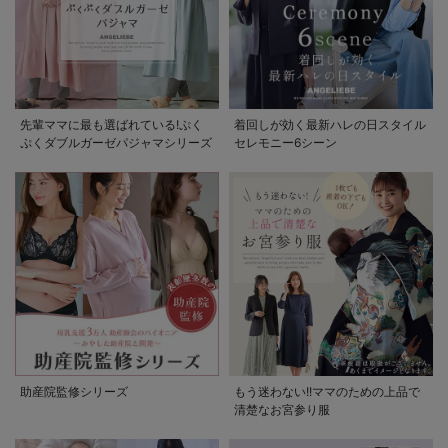
先輩ママに最も選ばれている!ぷく
着回しが効く最新ハレの日スタイル
ぷくダブルガーゼパジャマシリーズ
セレモニー6シーン
助産院監修シリーズ
もう迷わない!!ママのための上品で
清楚なお宮参り服