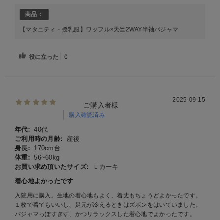
商品：
【マタニティ・授乳服】ワッフル×天竺2WAY半袖パジャマ
役に立った
0
2025-09-15
ご購入者様
購入確認済み
年代:
40代
ご利用時の月齢:
産後
身長:
170cm台
体重:
56~60kg
お買い求め頂いたサイズ:
Ｌカーキ
着心地よかったです
入院用に購入。生地の着心地もよく、着丈もちょうどよかったです。
１枚で着てもいいし、足元が冷えるときはズボンをはいていました。
パジャマっぽすぎず、かつリラックスした着心地でよかったです。