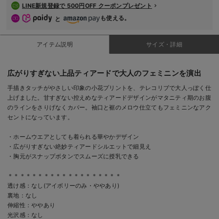
LINE新規登録で 500円OFF クーポンプレゼント
も使える。
と
アイテム説明
サイズ・詳細
広がりすぎない上品ティアードで大人のフェミニンを演出
手描きタッチがやさしい印象の小花プリントを、テレコリブで大人っぽく仕
上げました。甘すぎない控えめなティアードデザインがマタニティ期のお腹
のラインをさりげなくカバー。袖口と裾のメロウ仕立てもフェミニンなアク
セントになっています。
・ホームウエアとしても着られる華やかデザイン
・広がりすぎない絶妙ティアードシルエットで細見え
・胸元がスナップボタンでスムーズに授乳できる
＊＊＊＊＊＊＊＊＊＊＊＊＊＊＊＊＊＊＊
透け感：なし(アイボリーのみ・ややあり)
裏地：なし
伸縮性：ややあり
光沢感：なし