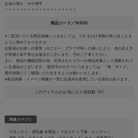
生地の厚さ：やや薄手
＊＊＊＊＊＊＊＊＊＊＊＊＊＊＊＊＊＊＊
商品コード／10535
※ご覧頂いている商品画像につきましては、できるだけ実物の色に近くなる
ように努めておりますが、
お客様がお使いの環境（モニター、ブラウザ等）の違いにより、色の見え方
が実物と若干異なる場合がございます。予めご了承ください。
また、商品の機能説明の為、完売されたカラーが商品画像として掲載されて
いる場合がございます。 販売中のカラーにつきましては、『色・サイズ』
選択画面にてご確認いただきますようお願いいたします。
※商品画像・イメージ画像の一部に生成AIを使用している場合があります。
このアイテムのお気に入り登録数
157
関連カテゴリ
マタニティ・授乳服 全商品
マタニティ 下着・インナー
＞
＞
授乳ブラ・マタニティブラ（マタニティインナー・産後用品）