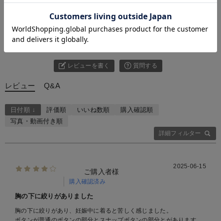
お気に入り商品を確認する
お買い物を続ける
カートへ進む
4.00
1件
レビューを書く
質問する
レビュー
Q&A
日付順 ↓
評価順
いいね数順
購入確認順
写真・動画付き順
詳細フィルター
2025-06-15
ご購入者様
購入確認済み
胸の下に絞りがありました
胸の下に絞りがあり、妊娠中に着ると苦しく感じました。
ボタンが普通のボタンの部分とスナップボタンの部分とがあります