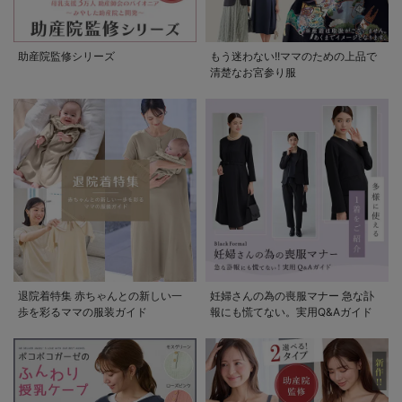
助産院監修シリーズ
もう迷わない!!ママのための上品で
清楚なお宮参り服
退院着特集 赤ちゃんとの新しい一
妊婦さんの為の喪服マナー 急な訃
歩を彩るママの服装ガイド
報にも慌てない。実用Q&Aガイド