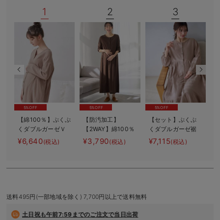
デロンギ
1
2
3
入院準備の持ち物チェック
5%OFF
5%OFF
5%OFF
【綿100％】ぷくぷ
【防汚加工】
【セット】ぷくぷ
くダブルガーゼＶ
【2WAY】綿100％
くダブルガーゼ裾
ネックワンピ＆産
前開き長袖ネグリ
ティアード3WAYワ
¥6,640
¥3,790
¥7,115
¥
(税込)
(税込)
(税込)
前産後使えるレギ
ジェ マタニテ
ンピース＆産後も
ー
ンスパジャマ マ
ィ・授乳パジャマ
使えるレギンスパ
タニティ・授乳パ
【産後も長く着れ
ジャマ マタニテ
ジャマ【親子コー
る】
ィ・授乳パジャマ
マ
デ可】
送料495円(一部地域を除く) 7,700円以上で送料無料
土日祝も
午前7:59までのご注文で当日出荷