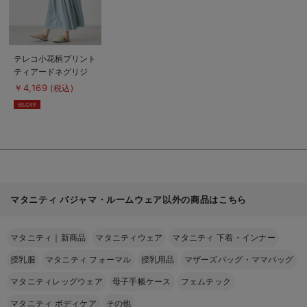
商
テレコ小花柄プリント
品
ティアードネグリジ
詳
細
ェ マタニティ・授
￥4,169
(税込)
を
乳パジャマ 【出産後
見
5%OFF
る
も長く使える】
マタニティ パジャマ・ルームウェア以外の商品はこちら
マタニティ｜新商品
マタニティウェア
マタニティ 下着・インナー
授乳服
マタニティ フォーマル
授乳用品
マザーズバッグ・ママバッグ
マタニティレッグウェア
母子手帳ケース
フェムテック
マタニティ ボディケア
その他