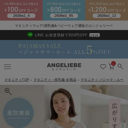
マタニティウェア/授乳服&ベビーウェア通販のエンジェリーベ
2026/NewArrival
送料495円(一部地域を除く) 7,700円以上で送料無料
LINE お友達登録で500円OFF
click
0
マタニティTOP
マタニティ・授乳服 全商品
マタニティ パジャマ・ルーム
＞
＞
戻る
戻る
戻る
戻る
戻る
戻る
戻る
戻る
戻る
戻る
戻る
戻る
戻る
戻る
戻る
戻る
戻る
戻る
戻る
戻る
戻る
戻る
戻る
戻る
戻る
戻る
戻る
戻る
戻る
戻る
戻る
マタニティウェア全て
マタニティ 下着・インナー全て
授乳服全て
マタニティ フォーマル全て
授乳用品全て
マタニティレッグウェア全て
マタニティ ボディケア全て
アウトレット全て
特集全て
再入荷全て
送料無料アイテム全て
ブラキャミ おまとめ
【37周年祭セール】
気温差別オススメアイ
マタニティウェア お
こだわりの履き心地！
出産準備応援割全て
春のマタニティワンピ
Gift Selection 
冬の冷え対策インナー
入院準備の持ち物チェ
冬のあったか特集全て
マタニティ ワンピース
授乳ワンピース
マタニティ スーツ
妊婦用 抱き枕・授乳クッション
マタニティストッキング・タイツ
妊娠線クリーム
【アウトレット】ワンピース
抗菌防臭加工
再入荷｜インナー
授乳ブラ・マタニティブラ（マタニティインナー・産後用品）
ワンピース
【37周年祭セール】2
【15℃】3月下旬～
動きやすく着回しでき
強撚スムース(コスパ
【おまとめ割】パジャ
カジュアル
ジャケット派
マタニティパジャマ
【オフィスカジュアル
レギンスタイプ
【フォーマル】ワンピ
【ベビー】長袖
ハンカチ
快適ウェア10%OFF
セットアップ・ レイ
〜3,000円（税込）
薄くてあったか
入院してすぐ使うグッ
【冬のあったか特集】