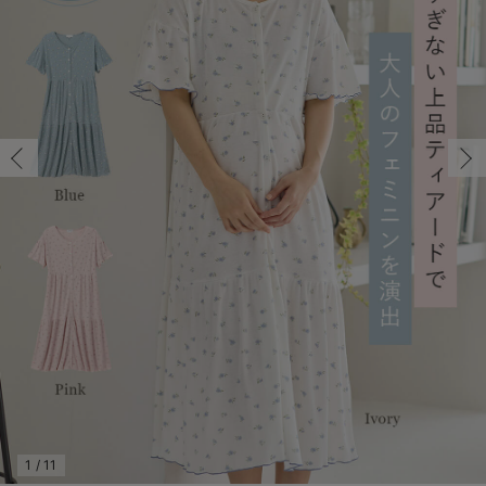
マタニティ パンツ
マタニティ ショーツ
授乳トップス
マタニティ オフィス 通勤服
授乳 ケープ
マタニティレギンス
【アウトレット】トップス・授乳トップス
透け防止
再入荷｜アウター
トップス
【37周年祭セール】4
【〜10℃】3月中旬
涼しくて可愛い「ワン
デニム
きれいめトップス派
マタニティインナー
【オフィスカジュアル
パンツタイプ
【フォーマル】ボトム
【ベビー】半袖
2WAYオール
Aライン ・フレアワ
〜5,000円（税込）
綿混素材
赤ちゃんへ使うもの
【冬のあったか特集】
マタニティ スカート
妊婦帯・腹帯・産前ガードル
マタニティ ドレス（結婚式・お呼ばれ）
【アウトレット】ボトムス
見えてもカワイイ
パンツ
レギンス
きれいめスカート派
ベビー
【フォーマル】トップ
【ベビー】グッズ
コンビ肌着
Iライン ・タイトシ
〜10,000円（税込）
腹巻・ひざ上パンツ
産後に使うグッズ
【冬のあったか特集】
マタニティ トップス
マタニティ 授乳 キャミソール
マタニティ フォーマル パンツ・ボトムス
【アウトレット】パジャマ
コットン素材
スカート
オフィス
きれいめ美脚パンツ派
短肌着
快適ウェア10%OFF
ジャンパースカート/
10,001円（税込）〜
保温&リカバリー
【冬のあったか特集】
マタニティ アウター（コート）・ママコート
産褥ショーツ
【アウトレット】インナー
冷房対策
パジャマ
ツィード派
セット
ワーク・オフィス
女の子におススメのギ
レギンス・タイツ
骨盤・マタニティベルト （妊娠中・産後）
【アウトレット】ベビー
接触冷感素材
インナー
MAX55%OFF ブラッ
王道シンプル派
カジュアル
男の子におススメのギ
カップ付きインナー
産後 ガードル インナー
Tシャツブラ
雑貨
セットアップ派
フォーマル / オケー
定番ギフト
あったか度◎
マタニティ 腹巻き
ブラトップ
ベビー
あったかアイテム｜ベ
もらって嬉しいギフト
裏起毛素材
親子セット
かわいくておもしろい
快適機能ウェア特集 トップス
何枚あっても嬉しいア
快適機能ウェア特集 ボトムス
長く使えるアイテム
快適機能ウェア特集 パジャマ
お部屋映えアイテム
1
/
11