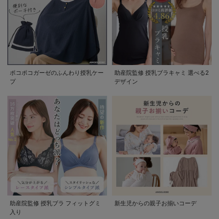
ポコポコガーゼのふんわり授乳ケー
助産院監修 授乳ブラキャミ 選べる2
プ
デザイン
助産院監修 授乳ブラ フィットグミ
新生児からの親子お揃いコーデ
入り