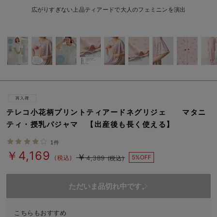
erbaviva（エルバビーバ）
広がりすぎない上品ティアードで大人のフェミニンを演出
安心の日本製。先輩ママが買ってよかった！本当に必要な出産準備品
ハレの日に着るANGELIEBEのセレモニー
買って正解！高評価レビューアイテム
冬に可愛いニットがお得！
親子コーデ｜ママとベビーにおすすめ！
テレコ小花柄プリントティアードネグリジェ マタニ
ティ・授乳パジャマ 【出産後も長く使える】
便利な育児家電
1件
Gift Selection 出産祝い
￥4,169
￥
5%OFF
(税込)
4,389
(税込)
ロンパースはいつからいつまで使う？選ぶポイントも解説！
ただいま品切れ中です。
保育園・入園準備特集
ファルスカ
こちらもおすすめ