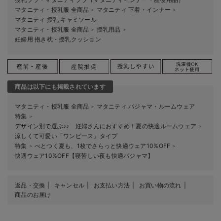
マタニティ・授乳服 全商品
マタニティ 下着・インナー
＞
＞
マタニティ 授乳 キャミソール
マタニティ・授乳服 全商品
授乳用品
＞
＞
妊婦用 抱き枕・授乳クッション
商品は以下にも掲載されています
マタニティ・授乳服 全商品
マタニティ パジャマ・ルームウェア
＞
特集
＞
デザイン別で選ぶ♪♪ 妊婦さんにおすすめ！夏の快適ルームウェア
＞
涼しくて可愛い「ワンピース」タイプ
特集
べとつく夏も、1枚でさらっと快適ウェア10%OFF
＞
＞
快適ウェア10%OFF【寝苦しい夜も快適パジャマ】
返品・交換
キャンセル
お支払い方法
お買い物の流れ
商品のお届け