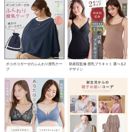
ポコポコガーゼのふんわり授乳ケー
助産院監修 授乳ブラキャミ 選べる2
プ
デザイン