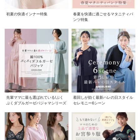
初夏の快適インナー特集
春夏を快適に過ごせるマタニティパ
ンツ特集
先輩ママに最も選ばれている!ぷく
着回しが効く最新ハレの日スタイル
ぷくダブルガーゼパジャマシリーズ
セレモニー6シーン