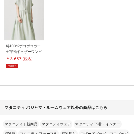
を
見
る
商
綿100%ポコポコガー
品
ゼ半袖ギャザーワンピ
詳
細
ースネグリジェ マタ
￥3,657
(税込)
を
ニティ・授乳パジャマ
見
5%OFF
る
【出産後も長く使え
る】fairy（フェアリ
ー）
マタニティ パジャマ・ルームウェア以外の商品はこちら
マタニティ｜新商品
マタニティウェア
マタニティ 下着・インナー
授乳服
マタニティ フォーマル
授乳用品
マザーズバッグ・ママバッグ