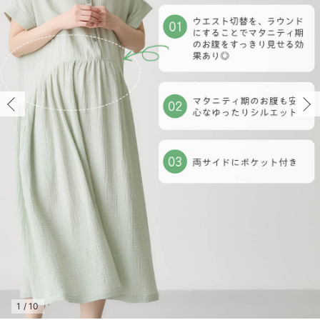
マタニティ パンツ
マタニティ ショーツ
授乳トップス
マタニティ オフィス 通勤服
授乳 ケープ
マタニティレギンス
【アウトレット】トップス・授乳トップス
透け防止
再入荷｜アウター
トップス
【37周年祭セール】4
【〜10℃】3月中旬
涼しくて可愛い「ワン
デニム
きれいめトップス派
マタニティインナー
【オフィスカジュアル
パンツタイプ
【フォーマル】ボトム
【ベビー】半袖
2WAYオール
Aライン ・フレアワ
〜5,000円（税込）
綿混素材
赤ちゃんへ使うもの
【冬のあったか特集】
マタニティ スカート
妊婦帯・腹帯・産前ガードル
マタニティ ドレス（結婚式・お呼ばれ）
【アウトレット】ボトムス
見えてもカワイイ
パンツ
レギンス
きれいめスカート派
ベビー
【フォーマル】トップ
【ベビー】グッズ
コンビ肌着
Iライン ・タイトシ
〜10,000円（税込）
腹巻・ひざ上パンツ
産後に使うグッズ
【冬のあったか特集】
マタニティ トップス
マタニティ 授乳 キャミソール
マタニティ フォーマル パンツ・ボトムス
【アウトレット】パジャマ
コットン素材
スカート
オフィス
きれいめ美脚パンツ派
短肌着
快適ウェア10%OFF
ジャンパースカート/
10,001円（税込）〜
保温&リカバリー
【冬のあったか特集】
マタニティ アウター（コート）・ママコート
産褥ショーツ
【アウトレット】インナー
冷房対策
パジャマ
ツィード派
セット
ワーク・オフィス
女の子におススメのギ
レギンス・タイツ
骨盤・マタニティベルト （妊娠中・産後）
【アウトレット】ベビー
接触冷感素材
インナー
MAX55%OFF ブラッ
王道シンプル派
カジュアル
男の子におススメのギ
カップ付きインナー
産後 ガードル インナー
Tシャツブラ
雑貨
セットアップ派
フォーマル / オケー
定番ギフト
あったか度◎
マタニティ 腹巻き
ブラトップ
ベビー
あったかアイテム｜ベ
もらって嬉しいギフト
裏起毛素材
親子セット
かわいくておもしろい
快適機能ウェア特集 トップス
何枚あっても嬉しいア
快適機能ウェア特集 ボトムス
長く使えるアイテム
快適機能ウェア特集 パジャマ
お部屋映えアイテム
1
/
10