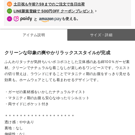
土日祝も
午前7:59までのご注文で当日出荷
LINE新規登録で 500円OFF クーポンプレゼント
も使える。
と
アイテム説明
サイズ・詳細
クリーンな印象の爽やかリラックススタイルが完成
ふんわりタッチが気持ちいいポコポコとした立体感のある綿100％ガーゼ素
材。クリーンでナチュラルな着こなしが楽しめるワンピースです。ウエスト
の切り替えは、ラウンドにすることでマタニティ期のお腹をすっきり見せる
効果も。ホームウェアとしても着まわせるデザインです。
・ガーゼの素材感をいかしたナチュラルテイスト
・マタニティ期のお腹も安心なゆったりシルエット
・両サイドにポケット付き
＊＊＊＊＊＊＊＊＊＊＊＊＊＊＊＊＊＊＊
透け感：ややあり
裏地：なし
伸縮性：なし