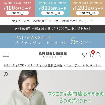
2026/NewArrival
送料495円(一部地域を除く) 7,700円以上で送料無料
マタニティウェア/授乳服&ベビーウェア通販のエンジェリーベ
LINE お友達登録で500円OFF
click
0
マタニティTOP
マタニティ・授乳服 全商品
マタニティ パジャマ・ルーム
＞
＞
戻る
戻る
戻る
戻る
戻る
戻る
戻る
戻る
戻る
戻る
戻る
戻る
戻る
戻る
戻る
戻る
戻る
戻る
戻る
戻る
戻る
戻る
戻る
戻る
戻る
戻る
戻る
戻る
戻る
戻る
戻る
マタニティウェア全て
マタニティ 下着・インナー全て
授乳服全て
マタニティ フォーマル全て
授乳用品全て
マタニティレッグウェア全て
マタニティ ボディケア全て
アウトレット全て
特集全て
再入荷全て
送料無料アイテム全て
ブラキャミ おまとめ
【37周年祭セール】
気温差別オススメアイ
マタニティウェア お
こだわりの履き心地！
出産準備応援割全て
春のマタニティワンピ
Gift Selection 
冬の冷え対策インナー
入院準備の持ち物チェ
冬のあったか特集全て
マタニティ ワンピース
授乳ワンピース
マタニティ スーツ
妊婦用 抱き枕・授乳クッション
マタニティストッキング・タイツ
妊娠線クリーム
【アウトレット】ワンピース
抗菌防臭加工
再入荷｜インナー
授乳ブラ・マタニティブラ（マタニティインナー・産後用品）
ワンピース
【37周年祭セール】2
【15℃】3月下旬～
動きやすく着回しでき
強撚スムース(コスパ
【おまとめ割】パジャ
カジュアル
ジャケット派
マタニティパジャマ
【オフィスカジュアル
レギンスタイプ
【フォーマル】ワンピ
【ベビー】長袖
ハンカチ
快適ウェア10%OFF
セットアップ・ レイ
〜3,000円（税込）
薄くてあったか
入院してすぐ使うグッ
【冬のあったか特集】