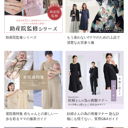
助産院監修シリーズ
もう迷わない!!ママのための上品で
清楚なお宮参り服
退院着特集 赤ちゃんとの新しい一
妊婦さんの為の喪服マナー 急な訃
歩を彩るママの服装ガイド
報にも慌てない。実用Q&Aガイド