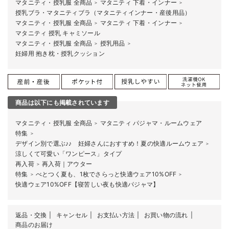
マタニティ・授乳服 全商品
マタニティ 下着・インナー
＞
＞
授乳ブラ・マタニティブラ（マタニティインナー・産後用品）
マタニティ・授乳服 全商品
マタニティ 下着・インナー
＞
＞
マタニティ 授乳 キャミソール
マタニティ・授乳服 全商品
授乳用品
＞
＞
妊婦用 抱き枕・授乳クッション
商品は以下にも掲載されています
マタニティ・授乳服 全商品
マタニティ パジャマ・ルームウェア
＞
特集
＞
デザイン別で選ぶ♪♪ 妊婦さんにおすすめ！夏の快適ルームウェア
＞
涼しくて可愛い「ワンピース」タイプ
再入荷
再入荷｜アウター
＞
特集
べとつく夏も、1枚でさらっと快適ウェア10%OFF
＞
＞
快適ウェア10%OFF【寝苦しい夜も快適パジャマ】
返品・交換
キャンセル
お支払い方法
お買い物の流れ
商品のお届け