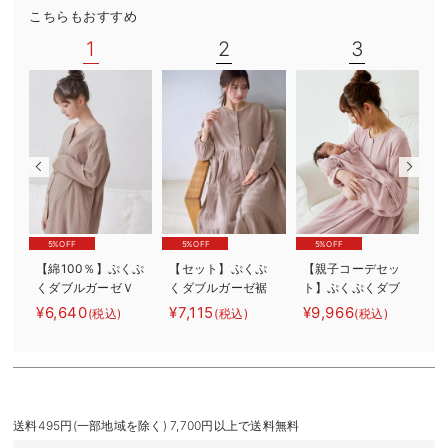
こちらもおすすめ
デロンギ
1
2
3
入院準備の持ち物チェック
5%OFF
5%OFF
5%OFF
【綿100％】ぷくぷ
【セット】ぷくぷ
【親子コーデセッ
くダブルガーゼＶ
くダブルガーゼ裾
ト】ぷくぷくダブ
【
ネックワンピ＆産
ティアード3WAYワ
ルガーゼ裾ティア
¥6,640
¥7,115
¥9,966
¥
(税込)
(税込)
(税込)
前産後使えるレギ
ンピース＆産後も
ード3WAYワンピー
ンスパジャマ マ
使えるレギンスパ
ス＆産前産後使え
タニティ・授乳パ
ジャマ マタニテ
るレギンスパジャ
ジャマ【親子コー
ィ・授乳パジャマ
マ&2wayオール
デ可】
出産準備 ギフ
ト マタニティ・
送料495円(一部地域を除く) 7,700円以上で送料無料
産後