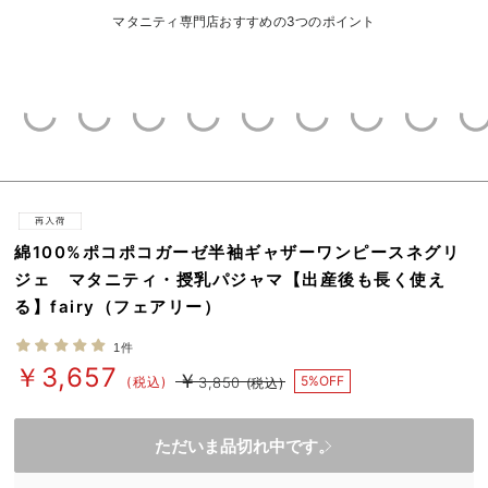
erbaviva（エルバビーバ）
マタニティ専門店おすすめの3つのポイント
安心の日本製。先輩ママが買ってよかった！本当に必要な出産準備品
ハレの日に着るANGELIEBEのセレモニー
買って正解！高評価レビューアイテム
冬に可愛いニットがお得！
親子コーデ｜ママとベビーにおすすめ！
綿100%ポコポコガーゼ半袖ギャザーワンピースネグリ
ジェ マタニティ・授乳パジャマ【出産後も長く使え
便利な育児家電
る】fairy（フェアリー）
Gift Selection 出産祝い
1件
￥3,657
ロンパースはいつからいつまで使う？選ぶポイントも解説！
￥
5%OFF
(税込)
3,850
(税込)
保育園・入園準備特集
ただいま品切れ中です。
ファルスカ