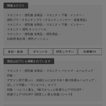
関連カテゴリ
マタニティ・授乳服 全商品
マタニティ 下着・インナー
＞
＞
授乳ブラ・マタニティブラ（マタニティインナー・産後用品）
マタニティ・授乳服 全商品
マタニティ 下着・インナー
＞
＞
マタニティ 授乳 キャミソール
マタニティ・授乳服 全商品
授乳用品
＞
＞
妊婦用 抱き枕・授乳クッション
商品は以下にも掲載されています
マタニティ・授乳服 全商品
マタニティ パジャマ・ルームウェア
＞
特集
＞
デザイン別で選ぶ♪♪ 妊婦さんにおすすめ！夏の快適ルームウェア
＞
涼しくて可愛い「ワンピース」タイプ
特集
べとつく夏も、1枚でさらっと快適ウェア10%OFF
＞
＞
快適ウェア10%OFF【寝苦しい夜も快適パジャマ】