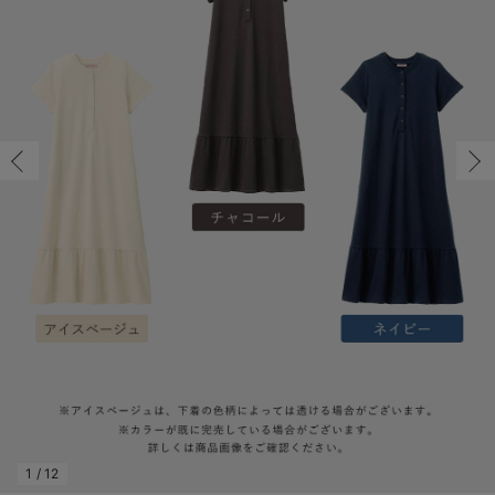
マタニティ パンツ
マタニティ ショーツ
授乳トップス
マタニティ オフィス 通勤服
授乳 ケープ
マタニティレギンス
【アウトレット】トップス・授乳トップス
透け防止
再入荷｜アウター
トップス
【37周年祭セール】4
【〜10℃】3月中旬
涼しくて可愛い「ワン
デニム
きれいめトップス派
マタニティインナー
【オフィスカジュアル
パンツタイプ
【フォーマル】ボトム
【ベビー】半袖
2WAYオール
Aライン ・フレアワ
〜5,000円（税込）
綿混素材
赤ちゃんへ使うもの
【冬のあったか特集】
マタニティ スカート
妊婦帯・腹帯・産前ガードル
マタニティ ドレス（結婚式・お呼ばれ）
【アウトレット】ボトムス
見えてもカワイイ
パンツ
レギンス
きれいめスカート派
ベビー
【フォーマル】トップ
【ベビー】グッズ
コンビ肌着
Iライン ・タイトシ
〜10,000円（税込）
腹巻・ひざ上パンツ
産後に使うグッズ
【冬のあったか特集】
マタニティ トップス
マタニティ 授乳 キャミソール
マタニティ フォーマル パンツ・ボトムス
【アウトレット】パジャマ
コットン素材
スカート
オフィス
きれいめ美脚パンツ派
短肌着
快適ウェア10%OFF
ジャンパースカート/
10,001円（税込）〜
保温&リカバリー
【冬のあったか特集】
マタニティ アウター（コート）・ママコート
産褥ショーツ
【アウトレット】インナー
冷房対策
パジャマ
ツィード派
セット
ワーク・オフィス
女の子におススメのギ
レギンス・タイツ
骨盤・マタニティベルト （妊娠中・産後）
【アウトレット】ベビー
接触冷感素材
インナー
MAX55%OFF ブラッ
王道シンプル派
カジュアル
男の子におススメのギ
カップ付きインナー
産後 ガードル インナー
Tシャツブラ
雑貨
セットアップ派
フォーマル / オケー
定番ギフト
あったか度◎
マタニティ 腹巻き
ブラトップ
ベビー
あったかアイテム｜ベ
もらって嬉しいギフト
裏起毛素材
親子セット
かわいくておもしろい
快適機能ウェア特集 トップス
何枚あっても嬉しいア
快適機能ウェア特集 ボトムス
長く使えるアイテム
快適機能ウェア特集 パジャマ
お部屋映えアイテム
1
/
12