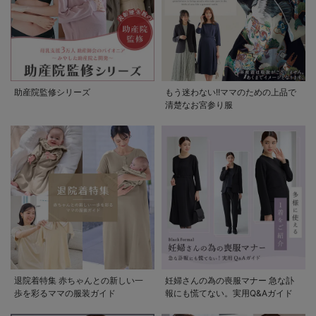
助産院監修シリーズ
もう迷わない!!ママのための上品で
清楚なお宮参り服
退院着特集 赤ちゃんとの新しい一
妊婦さんの為の喪服マナー 急な訃
歩を彩るママの服装ガイド
報にも慌てない。実用Q&Aガイド