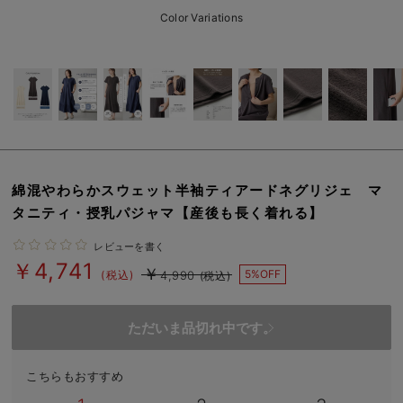
erbaviva（エルバビーバ）
Color Variations
安心の日本製。先輩ママが買ってよかった！本当に必要な出産準備品
ハレの日に着るANGELIEBEのセレモニー
買って正解！高評価レビューアイテム
冬に可愛いニットがお得！
綿混やわらかスウェット半袖ティアードネグリジェ マ
親子コーデ｜ママとベビーにおすすめ！
タニティ・授乳パジャマ【産後も長く着れる】
便利な育児家電
レビューを書く
￥4,741
￥
Gift Selection 出産祝い
5%OFF
(税込)
4,990
(税込)
ロンパースはいつからいつまで使う？選ぶポイントも解説！
ただいま品切れ中です。
保育園・入園準備特集
こちらもおすすめ
ファルスカ