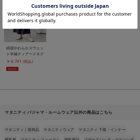
お買い物を続ける
カートへ進む
を
見
る
商
綿混やわらかスウェッ
品
ト半袖ティアードネグ
詳
細
リジェ マタニティ・
￥4,741
(税込)
を
授乳パジャマ【産後も
見
5%OFF
る
長く着れる】
マタニティ パジャマ・ルームウェア以外の商品はこちら
マタニティ｜新商品
マタニティウェア
マタニティ 下着・インナー
授乳服
マタニティ フォーマル
授乳用品
マザーズバッグ・ママバッグ