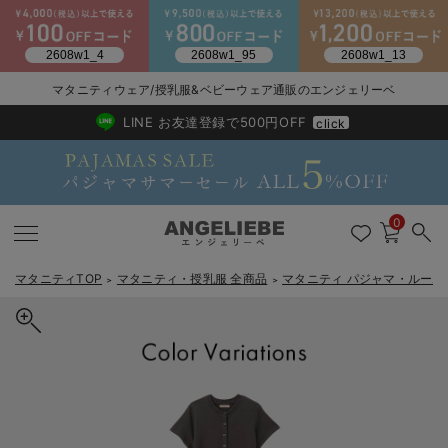
マタニティウェア/授乳服&ベビーウェア通販のエンジェリーベ
2026/NewArrival
送料495円(一部地域を除く) 7,700円以上で送料無料
LINE お友達登録で500円OFF
click
0
マタニティTOP
マタニティ・授乳服 全商品
マタニティ パジャマ・ルーム
＞
＞
戻る
戻る
戻る
戻る
戻る
戻る
戻る
戻る
戻る
戻る
戻る
戻る
戻る
戻る
戻る
戻る
戻る
戻る
戻る
戻る
戻る
戻る
戻る
戻る
戻る
戻る
戻る
戻る
戻る
戻る
戻る
マタニティウェア全て
マタニティ 下着・インナー全て
授乳服全て
マタニティ フォーマル全て
授乳用品全て
マタニティレッグウェア全て
マタニティ ボディケア全て
アウトレット全て
特集全て
再入荷全て
送料無料アイテム全て
ブラキャミ おまとめ
【37周年祭セール】
気温差別オススメアイ
マタニティウェア お
こだわりの履き心地！
出産準備応援割全て
春のマタニティワンピ
Gift Selection 
冬の冷え対策インナー
入院準備の持ち物チェ
冬のあったか特集全て
マタニティ ワンピース
授乳ワンピース
マタニティ スーツ
妊婦用 抱き枕・授乳クッション
マタニティストッキング・タイツ
妊娠線クリーム
【アウトレット】ワンピース
抗菌防臭加工
再入荷｜インナー
授乳ブラ・マタニティブラ（マタニティインナー・産後用品）
ワンピース
【37周年祭セール】2
【15℃】3月下旬～
動きやすく着回しでき
強撚スムース(コスパ
【おまとめ割】パジャ
カジュアル
ジャケット派
マタニティパジャマ
【オフィスカジュアル
レギンスタイプ
【フォーマル】ワンピ
【ベビー】長袖
ハンカチ
快適ウェア10%OFF
セットアップ・ レイ
〜3,000円（税込）
薄くてあったか
入院してすぐ使うグッ
【冬のあったか特集】