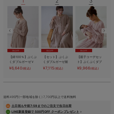
1
2
3
デロンギ
入院準備の持ち物チェック
5%OFF
5%OFF
5%OFF
【綿100％】ぷくぷ
【セット】ぷくぷ
【親子コーデセッ
くダブルガーゼＶ
くダブルガーゼ裾
ト】ぷくぷくダブ
【
ネックワンピ＆産
ティアード3WAYワ
ルガーゼ裾ティア
¥6,640
¥7,115
¥9,966
¥
(税込)
(税込)
(税込)
前産後使えるレギ
ンピース＆産後も
ード3WAYワンピー
ンスパジャマ マ
使えるレギンスパ
ス＆産前産後使え
タニティ・授乳パ
ジャマ マタニテ
るレギンスパジャ
ジャマ【親子コー
ィ・授乳パジャマ
マ&2wayオール
デ可】
出産準備 ギフ
ト マタニティ・
送料495円(一部地域を除く) 7,700円以上で送料無料
産後
土日祝も
午前7:59までのご注文で当日出荷
LINE新規登録で 500円OFF クーポンプレゼント