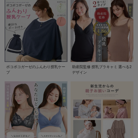
ポコポコガーゼのふんわり授乳ケー
助産院監修 授乳ブラキャミ 選べる2
プ
デザイン