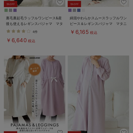
5%OFF
5%OFF
裏毛裏起毛ラッフルワンピース&産
綿混やわらかスムースラッフルワン
後も使えるレギンスパジャマ マタ
ピース＆レギンスパジャマ マタニ
ニティ・授乳パジャマ【出産後も長
ティ・授乳パジャマ【出産後も長く
￥6,165
4件
税込
く使える】
使える】
￥6,640
税込