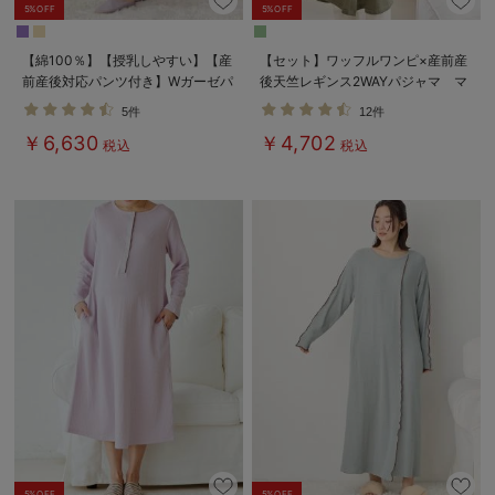
5%OFF
5%OFF
【綿100％】【授乳しやすい】【産
【セット】ワッフルワンピ×産前産
前産後対応パンツ付き】Wガーゼパ
後天竺レギンス2WAYパジャマ マ
ジャマ＆産前産後レギンス
タニティ・授乳服
5件
12件
￥6,630
￥4,702
税込
税込
5%OFF
5%OFF