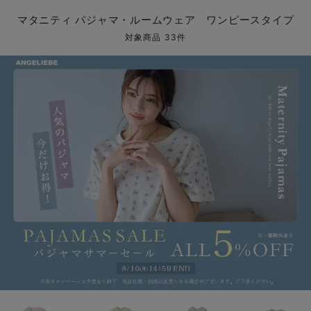
マタニティ パンツ
マタニティ ショーツ
授乳トップス
マタニティ オフィス 通勤服
授乳 ケープ
マタニティレギンス
【アウトレット】トップス・授乳トップス
透け防止
再入荷｜アウター
トップス
【37周年祭セール】4
【〜10℃】3月中旬
涼しくて可愛い「ワン
デニム
きれいめトップス派
マタニティインナー
【オフィスカジュアル
パンツタイプ
【フォーマル】ボトム
【ベビー】半袖
2WAYオール
Aライン ・フレアワ
〜5,000円（税込）
綿混素材
赤ちゃんへ使うもの
【冬のあったか特集】
マタニティ パジャマ・ルームウェア ワンピースタイプ
マタニティ スカート
妊婦帯・腹帯・産前ガードル
マタニティ ドレス（結婚式・お呼ばれ）
【アウトレット】ボトムス
見えてもカワイイ
パンツ
レギンス
きれいめスカート派
ベビー
【フォーマル】トップ
【ベビー】グッズ
コンビ肌着
Iライン ・タイトシ
〜10,000円（税込）
腹巻・ひざ上パンツ
産後に使うグッズ
【冬のあったか特集】
対象商品 33件
マタニティ トップス
マタニティ 授乳 キャミソール
マタニティ フォーマル パンツ・ボトムス
【アウトレット】パジャマ
コットン素材
スカート
オフィス
きれいめ美脚パンツ派
短肌着
快適ウェア10%OFF
ジャンパースカート/
10,001円（税込）〜
保温&リカバリー
【冬のあったか特集】
マタニティ アウター（コート）・ママコート
産褥ショーツ
【アウトレット】インナー
冷房対策
パジャマ
ツィード派
セット
ワーク・オフィス
女の子におススメのギ
レギンス・タイツ
骨盤・マタニティベルト （妊娠中・産後）
【アウトレット】ベビー
接触冷感素材
インナー
MAX55%OFF ブラッ
王道シンプル派
カジュアル
男の子におススメのギ
カップ付きインナー
産後 ガードル インナー
Tシャツブラ
雑貨
セットアップ派
フォーマル / オケー
定番ギフト
あったか度◎
マタニティ 腹巻き
ブラトップ
ベビー
あったかアイテム｜ベ
もらって嬉しいギフト
裏起毛素材
親子セット
かわいくておもしろい
快適機能ウェア特集 トップス
何枚あっても嬉しいア
快適機能ウェア特集 ボトムス
長く使えるアイテム
快適機能ウェア特集 パジャマ
お部屋映えアイテム