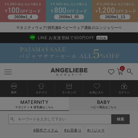
マタニティウェア/授乳服&ベビーウェア通販のエンジェリーベ
2026/NewArrival
送料495円(一部地域を除く) 7,700円以上で送料無料
LINE お友達登録で500円OFF
click
0
新作
カテゴリ
ランキング
お気に入り
ログイン
MATERNITY
BABY
戻る
戻る
戻る
戻る
戻る
戻る
戻る
戻る
戻る
戻る
戻る
戻る
戻る
戻る
戻る
戻る
戻る
戻る
戻る
戻る
戻る
戻る
戻る
戻る
戻る
戻る
戻る
戻る
戻る
戻る
戻る
カートに入れる
マタニティ & 授乳服はこちら
ベビー用品はこちら
マタニティウェア全て
マタニティ 下着・インナー全て
授乳服全て
マタニティ フォーマル全て
授乳用品全て
マタニティレッグウェア全て
マタニティ ボディケア全て
アウトレット全て
特集全て
再入荷全て
送料無料アイテム全て
ブラキャミ おまとめ
【37周年祭セール】
気温差別オススメアイ
マタニティウェア お
こだわりの履き心地！
出産準備応援割全て
春のマタニティワンピ
Gift Selection 
冬の冷え対策インナー
入院準備の持ち物チェ
冬のあったか特集全て
閉じる
マタニティ ワンピース
授乳ワンピース
マタニティ スーツ
妊婦用 抱き枕・授乳クッション
マタニティストッキング・タイツ
妊娠線クリーム
【アウトレット】ワンピース
抗菌防臭加工
再入荷｜インナー
授乳ブラ・マタニティブラ（マタニティインナー・産後用品）
ワンピース
【37周年祭セール】2
【15℃】3月下旬～
動きやすく着回しでき
強撚スムース(コスパ
【おまとめ割】パジャ
カジュアル
ジャケット派
マタニティパジャマ
【オフィスカジュアル
レギンスタイプ
【フォーマル】ワンピ
【ベビー】長袖
ハンカチ
快適ウェア10%OFF
セットアップ・ レイ
〜3,000円（税込）
薄くてあったか
入院してすぐ使うグッ
【冬のあったか特集】
#新作アイテム
#お宮参り
#パジャマ