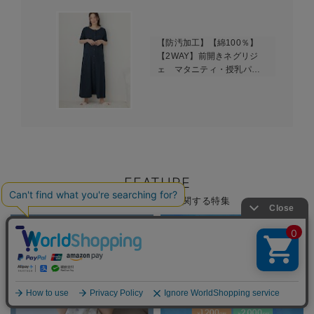
【防汚加工】【綿100％】
【2WAY】前開きネグリジ
ェ マタニティ・授乳パジ
ャマ【産後も長く着れる】
FEATURE
マタニティ パジャマに関する特集