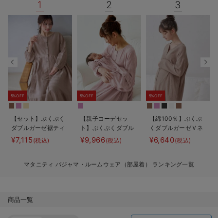
1
2
3
デロンギ
入院準備の持ち物チェック
5%OFF
5%OFF
5%OFF
【セット】ぷくぷく
【親子コーデセッ
【綿100％】ぷくぷ
ダブルガーゼ裾ティ
ト】ぷくぷくダブル
くダブルガーゼＶネ
アード3WAYワンピ
ガーゼ裾ティアード
ックワンピ＆産前産
¥7,115
¥9,966
¥6,640
(税込)
(税込)
(税込)
ース＆産後も使える
3WAYワンピース＆
後使えるレギンスパ
レギンスパジャマ
産前産後使えるレギ
ジャマ マタニテ
マタニティ パジャマ・ルームウェア（部屋着） ランキング一覧
マタニティ・授乳パ
ンスパジャマ&2way
ィ・授乳パジャマ
ジャマ
オール 出産準備
【親子コーデ可】
ギフト マタニテ
ィ・産後
商品一覧