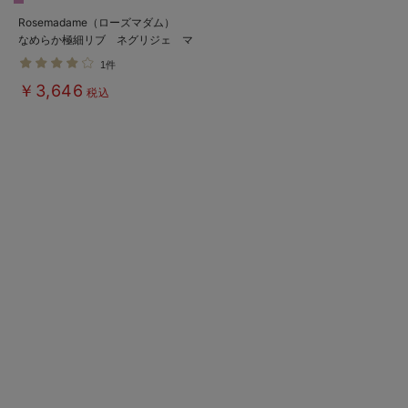
Rosemadame（ローズマダム）
なめらか極細リブ ネグリジェ マ
タニティ・産後授乳パジャマ【出産
1件
後も長く使える】
￥3,646
税込