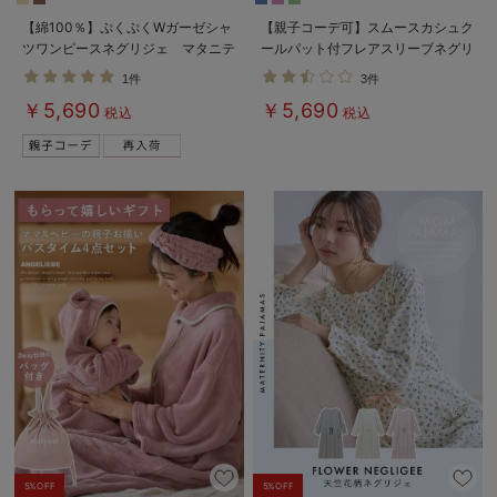
【綿100％】ぷくぷくWガーゼシャ
【親子コーデ可】スムースカシュク
ツワンピースネグリジェ マタニテ
ールパット付フレアスリーブネグリ
ィ・授乳パジャマ【出産後も長く着
ジェ マタニティ・産後授乳服【出
1件
3件
られる】
産後も長く着れる】
￥5,690
￥5,690
税込
税込
5%OFF
5%OFF