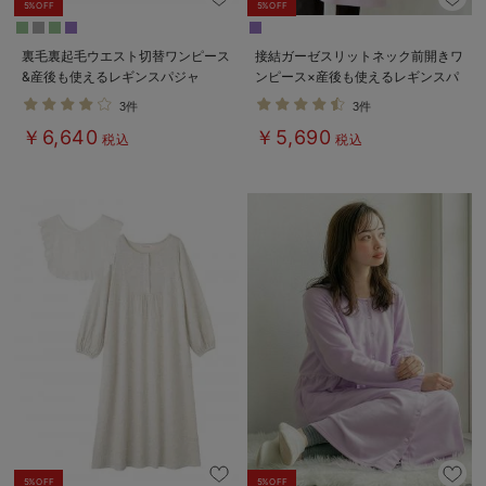
5%OFF
5%OFF
裏毛裏起毛ウエスト切替ワンピース
接結ガーゼスリットネック前開きワ
&産後も使えるレギンスパジャ
ンピース×産後も使えるレギンスパ
マ マタニティ・授乳パジャマ
ジャマ マタニティ・授乳パジャマ
3件
3件
【出産後も長く使える】
￥6,640
￥5,690
税込
税込
5%OFF
5%OFF