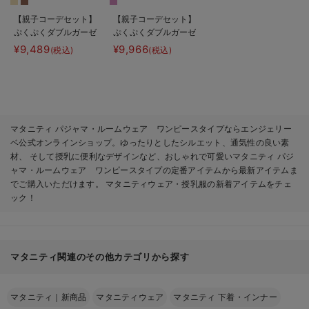
【親子コーデセット】
【親子コーデセット】
ぷくぷくダブルガーゼ
ぷくぷくダブルガーゼ
Ｖネックワンピ＆産前
裾ティアード3WAYワ
¥9,489
¥9,966
(税込)
(税込)
産後使えるレギンスパ
ンピース＆産前産後使
ジャマ&2wayオー
えるレギンスパジャマ
ル 出産準備 ギフ
&2wayオール 出産
ト マタニティ・産後
準備 ギフト マタニ
ティ・産後
マタニティ パジャマ・ルームウェア ワンピースタイプならエンジェリー
ベ公式オンラインショップ。ゆったりとしたシルエット、通気性の良い素
材、 そして授乳に便利なデザインなど、おしゃれで可愛いマタニティ パジ
ャマ・ルームウェア ワンピースタイプの定番アイテムから最新アイテムま
でご購入いただけます。 マタニティウェア・授乳服の新着アイテムをチェ
ック！
マタニティ関連のその他カテゴリから探す
マタニティ｜新商品
マタニティウェア
マタニティ 下着・インナー