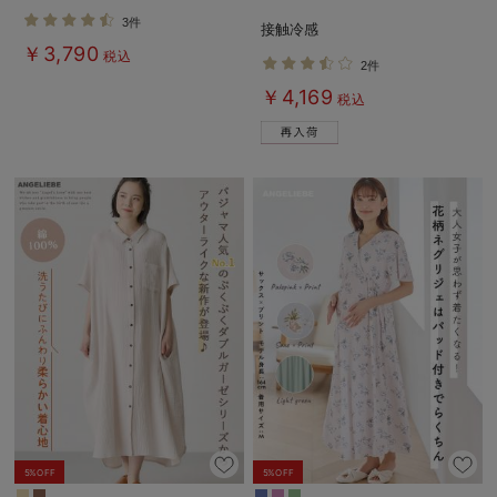
授乳パジャマ【産後も長く着れる】
後も長く使える】
3件
接触冷感
Rosemadame（ローズマダム）
￥3,790
税込
2件
￥4,169
税込
5%OFF
5%OFF