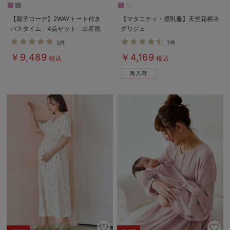
【親子コーデ】2WAYトート付き
【マタニティ・授乳服】天竺花柄ネ
バスタイム 4点セット 出産祝
グリジェ
い マタニティ・産後
1件
7件
￥9,489
￥4,169
税込
税込