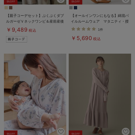
5%OFF
5%OFF
【親子コーデセット】ぷくぷくダブ
【オールインワンにもなる】綿混パ
ルガーゼＶネックワンピ＆産前産後
イルルームウェア マタニティ・授
使えるレギンスパジャマ&2wayオ
乳パジャマ【産後も長く着られる】
￥9,489
1件
税込
ール 出産準備 ギフト マタニテ
￥5,690
ィ・産後
税込
5%OFF
5%OFF