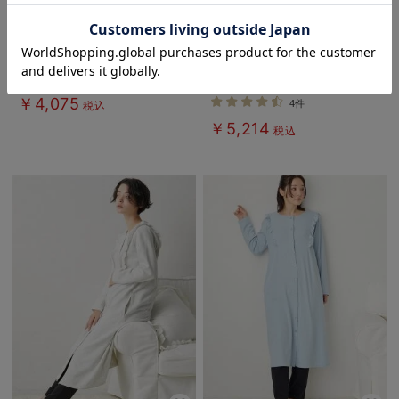
お気に入り商品を確認する
5%OFF
5%OFF
綿混ボーダー柄ロングワンピースパ
【授乳口付】スムースアイスクリー
ジャマ マタニティ・授乳パジャマ
ムプリント×無地パンツ2WAYパジ
【出産後も長く使える】fairy（フェ
ャマ
￥4,075
4件
税込
アリー）
￥5,214
税込