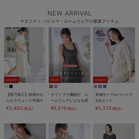
NEW ARRIVAL
マタニティ パジャマ・ルームウェアの最新アイテム
30%OFF
5%OFF
30%OFF
【防汚加工】綿混やわ
ナイトブラ機能付 ル
長袖サーマルパジャマ
らかスウェット半袖テ
ームウェアにもなる授
3点セット
ィアードネグリジェ
乳キャミソール
JEMORGAN（ジェー
¥3,492
¥5,215
¥5,313
(税込)
(税込)
(税込)
マタニティ・産後【出
イーモーガン） ギフ
産後も長く使える】
ト マタニティ・産後
【出産後も長く使え
る】