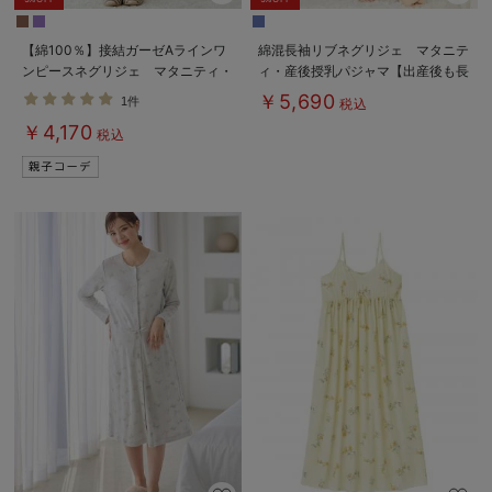
【綿100％】接結ガーゼAラインワ
綿混長袖リブネグリジェ マタニテ
ンピースネグリジェ マタニティ・
ィ・産後授乳パジャマ【出産後も長
授乳パジャマ
く使える】
￥5,690
1件
税込
￥4,170
税込