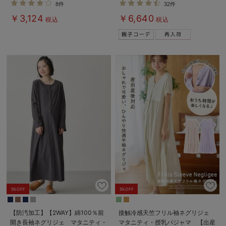
8件
32件
パジャマ【親子コーデ可】
￥3,124
￥6,640
税込
税込
5%OFF
5%OFF
【防汚加工】【2WAY】綿100％前
接触冷感天竺フリル袖ネグリジェ
開き長袖ネグリジェ マタニティ・
マタニティ・授乳パジャマ 【出産