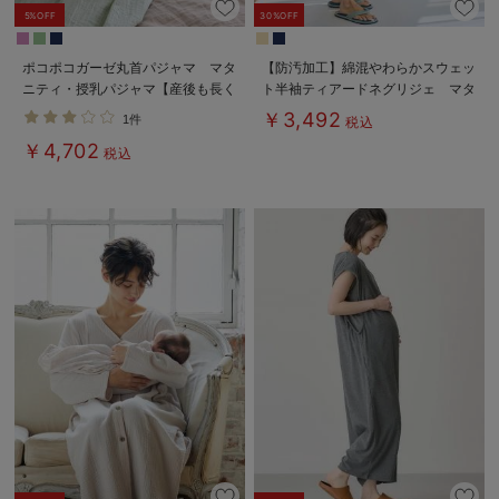
5%OFF
30%OFF
ポコポコガーゼ丸首パジャマ マタ
【防汚加工】綿混やわらかスウェッ
ニティ・授乳パジャマ【産後も長く
ト半袖ティアードネグリジェ マタ
着れる】INUJIRUSHI（イヌジル
ニティ・産後【出産後も長く使え
￥3,492
1件
税込
シ）
る】
￥4,702
税込