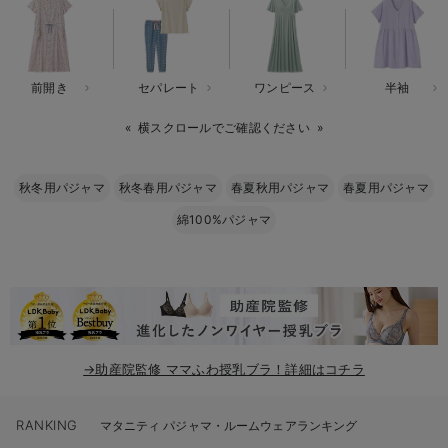
erbaviva（エルバビーバ）
安心の日本製。先輩ママが買ってよかった！本当に必要な出産準備品
前開き
セパレート
ワンピース
半袖
ハレの日に着るANGELIEBEのセレモニー
横スクロールでご確認ください
買って正解！高評価レビューアイテム
冬に可愛いニットがお得！
秋冬用パジャマ
秋冬春用パジャマ
春夏秋用パジャマ
春夏用パジャマ
綿100%パジャマ
親子コーデ｜ママとベビーにおすすめ！
便利な育児家電
Gift Selection 出産祝い
ロンパースはいつからいつまで使う？選ぶポイントも解説！
→助産院監修 ママふわ授乳ブラ！詳細はコチラ
保育園・入園準備特集
RANKING
ファルスカ
マタニティ パジャマ・ルームウェアランキング