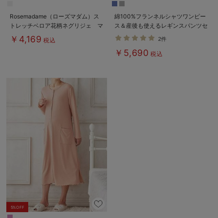
Rosemadame（ローズマダム）ス
綿100%フランネルシャツワンピー
トレッチベロア花柄ネグリジェ マ
ス＆産後も使えるレギンスパンツセ
タニティ・授乳パジャマ【産後まで
ット【出産後も長く使える】
￥4,169
2件
税込
長く使える】
￥5,690
税込
5%OFF