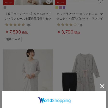
5%OFF
5%OFF
【親子コーデセット】リボン柄プリ
カップ付フラワーキャミドレス マ
ントワンピース＆産前産後使えるレ
タニティ・授乳パジャマ・ワンマイ
ギンスパジャマ&2wayオール 出
ル・ホームウェア・大きいサイズ
1件
1件
産準備 ギフト マタニティ・産後
￥7,590
￥3,790
税込
税込