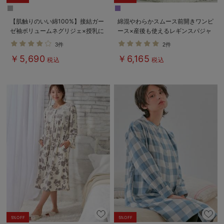
【肌触りのいい綿100%】接結ガー
綿混やわらかスムース前開きワンピ
ゼ袖ボリュームネグリジェ×授乳に
ース×産後も使えるレギンスパジャ
便利ケープセットパジャマ マタニ
マ【出産後も長く使える】
3件
2件
ティ・授乳パジャマ
￥5,690
￥6,165
税込
税込
5%OFF
5%OFF