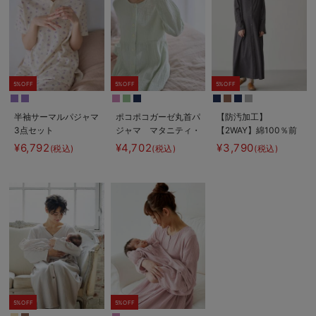
5%OFF
5%OFF
5%OFF
半袖サーマルパジャマ
ポコポコガーゼ丸首パ
【防汚加工】
3点セット
ジャマ マタニティ・
【2WAY】綿100％前
JEMORGAN（ジェー
授乳パジャマ【産後も
開き長袖ネグリジェ
¥6,792
¥4,702
¥3,790
(税込)
(税込)
(税込)
イーモーガン） ギフ
長く着れる】
マタニティ・授乳パジ
ト マタニティ・産後
INUJIRUSHI（イヌジ
ャマ【産後も長く着れ
【出産後も長く使え
ルシ）
る】
る】
5%OFF
5%OFF