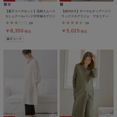
【親子コーデセット】花柄スムース
【綿100％】サーマルティアードリ
カシュクールパッド付半袖ネグリジ
ラックスネグリジェ マタニティ・
ェ＆2wayオール 出産準備 ギフ
授乳パジャマ【出産後も長く使え
2件
7件
ト マタニティ・産後
る】
￥8,350
￥5,025
税込
税込