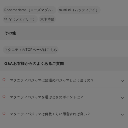
Rosemadame（ローズマダム）
mutti ei（ムッティアイ）
fairy（フェアリー）
犬印本舗
その他
マタニティのTOPページはこちら
Q&Aお客様からのよくあるご質問
マタニティパジャマは普通のパジャマとどう違うの？
マタニティパジャマを選ぶときのポイントは？
ゆったりとしたサイズと丈：
マタニティパジャマは何枚くらい用意すれば良い？
【1】
肌に優しい素材：