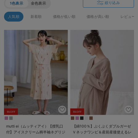
絞り込み
1色表示
全色表示
人気順
新着順
価格が低い順
価格が高い順
レビュー
5%OFF
5%OFF
mutti ei（ムッティアイ）【授乳口
【綿100％】ぷくぷくダブルガーゼ
付】アイスクリーム柄半袖ネグリジ
Ｖネックワンピ＆産前産後使えるレ
ェ
ギンスパジャマ マタニティ・授乳