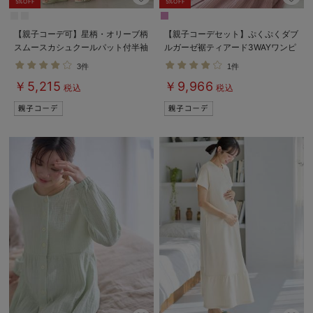
5%OFF
5%OFF
【親子コーデ可】星柄・オリーブ柄
【親子コーデセット】ぷくぷくダブ
スムースカシュクールパット付半袖
ルガーゼ裾ティアード3WAYワンピ
ネグリジェ【出産後も長く使える】
ース＆産前産後使えるレギンスパジ
3件
1件
ャマ&2wayオール 出産準備 ギ
￥5,215
￥9,966
フト マタニティ・産後
税込
税込