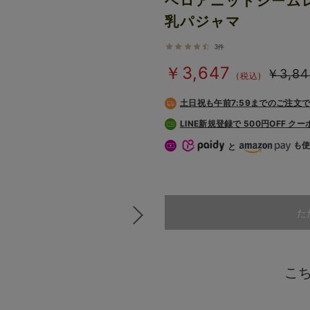
ベロアニットシーム
乳パジャマ
3件
￥3,647
￥3,84
(税込)
土日祝も
午前7:59までのご注文
LINE新規登録で 500円OFF ク
も
と
た
こ