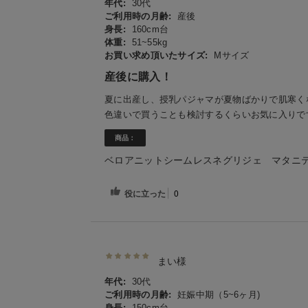
年代:
30代
ご利用時の月齢:
産後
身長:
160cm台
体重:
51~55kg
お買い求め頂いたサイズ:
Mサイズ
産後に購入！
夏に出産し、授乳パジャマが夏物ばかりで肌寒く
色違いで買うことも検討するくらいお気に入りで
商品：
ベロアニットシームレスネグリジェ マタニ
役に立った
0
まい様
年代:
30代
ご利用時の月齢:
妊娠中期（5~6ヶ月)
身長:
150cm台