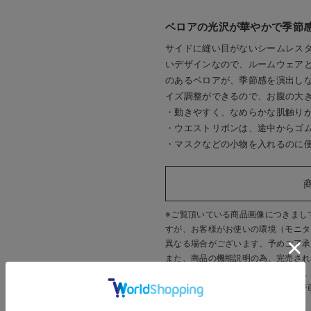
ベロアの光沢が華やかで季節
サイドに縫い目がないシームレス
いデザインなので、ルームウェア
のあるベロアが、季節感を演出し
イズ調整ができるので、お腹の大
・動きやすく、なめらかな肌触り
・ウエストリボンは、途中からゴ
・マスクなどの小物を入れるのに
※ご覧頂いている商品画像につきまし
すが、
お客様がお使いの環境（モニタ
異なる場合がございます。予めご了承
また、商品の機能説明の為、完売され
す。 販売中のカラーにつきましては
いいたします。
※商品画像・イメージ