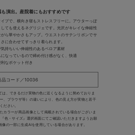
感も演出。産院着にもおすすめです
タイプで、横向き寝もストレスフリーに。アウターっぽ
としても使えるネグリジェです。光沢がキレイな伸縮性
ながら華やかさもアップ。ウエストのサテンリボンでサ
きさに合わせてすっきり着られます。
が気持ちいい伸縮性のあるベロア素材
ムになっているので締め付け感がなく、快適
便利なポケット付き
商品コード／10036
ては、できるだけ実物の色に近くなるように努めておりま
ー、ブラウザ等）の違いにより、色の見え方が実物と若干
ください。
たカラーが商品画像として掲載されている場合がございま
、『色・サイズ』選択画面にてご確認いただきますようお願
画像の一部に生成AIを使用している場合があります。