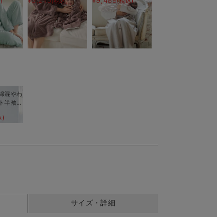
¥5,215
¥9,489
)
(税込)
(税込)
後
産後使えるレギンスパ
ジャマ&2wayオー
ル 出産準備 ギフ
ト マタニティ・産後
綿混やわ
ト半袖テ
グリジェ
込)
産後【出
える】
サイズ・詳細