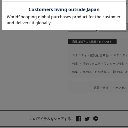
お気に入り商品を確認する
このアイテムのお気に入り登録数
お買い物を続ける
カートへ進む
商品は以下にも掲載されています
マタニティ・授乳服 全商品
マタニティ
＞
特集
春のマタニティワンピース特集
＞
＞
特集
冬のあったか特集
【冬のあっ
＞
＞
返品・交換
キャンセル
このアイテムをシェアする
>