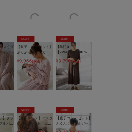
5%OFF
5%OFF
くぷくダ
【親子コーデセット】
【防汚加工】
ティアー
ぷくぷくダブルガーゼ
【2WAY】綿100％前
ンピース＆
裾ティアード3WAYワ
開き長袖ネグリジェ
¥9,966
¥3,790
)
(税込)
(税込)
レギンス
ンピース＆産前産後使
マタニティ・授乳パジ
で、スムーズに授乳できます
厚手すぎないベロア素材
タニテ
えるレギンスパジャマ
ャマ【産後も長く着れ
ャマ
&2wayオール 出産
る】
準備 ギフト マタニ
ティ・産後
5%OFF
5%OFF
い】ダブ
【親子コーデ】バスタ
【親子コーデセット】
プルパジ
イム3点セット 出産
ぷくぷくダブルガーゼ
後対応パ
祝い マタニティ・産
Ｖネックワンピ＆産前