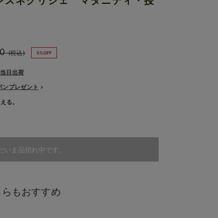
レスネグリジェ マタニティ・授
0
(税込)
5%OFF
で当日出荷
ーポンプレゼント
使える。
だいま品切れ中です。
ちらもおすすめ