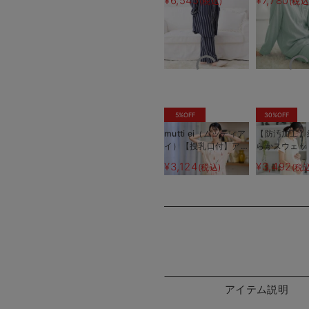
¥6,545
¥7,780
(税込)
(税込
プダブルガーゼパジャ
ンツ付】
マ
5%OFF
30%OFF
mutti ei（ムッティア
【防汚加工】
イ）【授乳口付】アイ
らかスウェッ
スクリーム柄半袖ネグ
ィアードネ
¥3,124
¥3,492
(税込)
(税
リジェ
マタニティ・
産後も長く使
アイテム説明