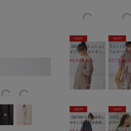
5%OFF
5%OFF
【綿100％】ぷくぷく
【セット】ぷ
ダブルガーゼＶネック
ブルガーゼ裾
ワンピ＆産前産後使え
ド3WAYワ
¥6,640
¥7,115
(税込)
(税込
るレギンスパジャマ
産後も使える
胸元が裏スナップになっているの
マタニティ・授乳パジ
パジャマ マ
ャマ【親子コーデ可】
ィ・授乳パジ
5%OFF
5%OFF
【綿100％】【授乳し
【授乳しやす
やすい】【産前産後対
ルガーゼシン
応パンツ付】ストライ
ャマ【産前産