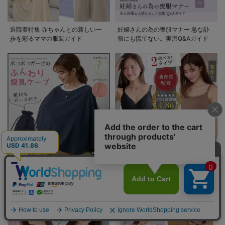
退院着特集 赤ちゃんとの新しい一
妊婦さんの為の喪服マナー 急な訃
歩を彩るママの服装ガイド
報にも慌てない。実用Q&Aガイド
ポコポコガーゼのふんわり授乳ケー
助産院監修 授乳ブラキャミ 選べる2
プ
デザイン