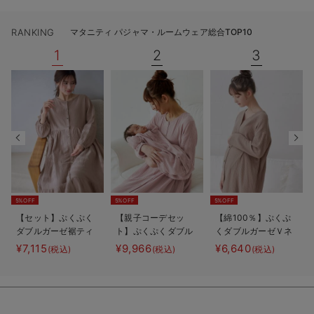
RANKING
マタニティ パジャマ・ルームウェア総合TOP10
1
2
3
5%OFF
5%OFF
5%OFF
【セット】ぷくぷく
【親子コーデセッ
【綿100％】ぷくぷ
ダブルガーゼ裾ティ
ト】ぷくぷくダブル
くダブルガーゼＶネ
アード3WAYワンピ
ガーゼ裾ティアード
ックワンピ＆産前産
¥7,115
¥9,966
¥6,640
(税込)
(税込)
(税込)
ース＆産後も使える
3WAYワンピース＆
後使えるレギンスパ
レギンスパジャマ
産前産後使えるレギ
ジャマ マタニテ
マタニティ・授乳パ
ンスパジャマ&2way
ィ・授乳パジャマ
ジャマ
オール 出産準備
【親子コーデ可】
ギフト マタニテ