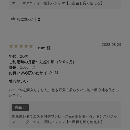
マ マタニティ・授乳パジャマ【出産後も長く使える】
役に立った
2
2023-08-29
izumi様
年代:
20代
ご利用時の月齢:
妊娠中期（5~6ヶ月)
身長:
150cm台
お買い求め頂いたサイズ:
M
着心地いい
パープルを購入しました。色も可愛く柔らかい生地で着心地も良かっ
たです。
商品：
裏毛裏起毛ウエスト切替ワンピース&産後も使えるレギンスパジャ
マ マタニティ・授乳パジャマ【出産後も長く使える】