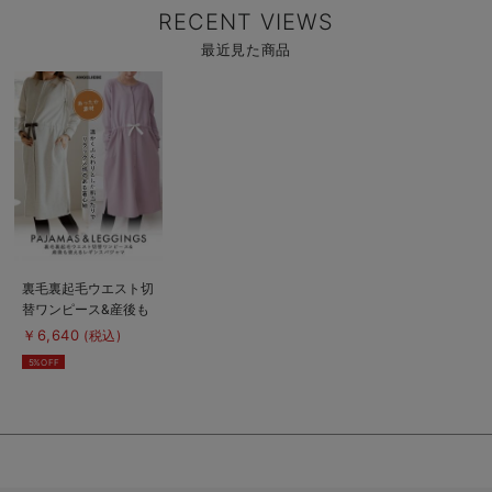
ィ・産後
RECENT VIEWS
最近見た商品
商
品
詳
細
を
見
る
商
裏毛裏起毛ウエスト切
品
替ワンピース&産後も
詳
細
使えるレギンスパジャ
￥6,640
(税込)
を
マ マタニティ・授
見
5%OFF
る
乳パジャマ【出産後も
長く使える】