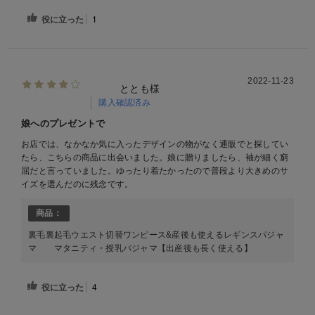
役に立った
1
2022-11-23
ととも様
購入確認済み
娘へのプレゼントで
お店では、なかなか気に入ったデザインの物がなく通販でと探してい
たら、こちらの商品に出会いました。娘に贈りましたら、袖が細く窮
屈だと言っていました。ゆったり着たかったので普段より大きめのサ
イズを選んだのに残念です。
商品：
裏毛裏起毛ウエスト切替ワンピース&産後も使えるレギンスパジャ
マ マタニティ・授乳パジャマ【出産後も長く使える】
役に立った
4