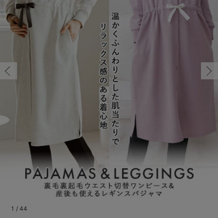
マタニティ パンツ
マタニティ ショーツ
授乳トップス
マタニティ オフィス 通勤服
授乳 ケープ
マタニティレギンス
【アウトレット】トップス・授乳トップス
透け防止
再入荷｜アウター
トップス
【37周年祭セール】4
【〜10℃】3月中旬
涼しくて可愛い「ワン
デニム
きれいめトップス派
マタニティインナー
【オフィスカジュアル
パンツタイプ
【フォーマル】ボトム
【ベビー】半袖
2WAYオール
Aライン ・フレアワ
〜5,000円（税込）
綿混素材
赤ちゃんへ使うもの
【冬のあったか特集】
M/在庫あり
マタニティ スカート
妊婦帯・腹帯・産前ガードル
マタニティ ドレス（結婚式・お呼ばれ）
【アウトレット】ボトムス
見えてもカワイイ
パンツ
レギンス
きれいめスカート派
ベビー
【フォーマル】トップ
【ベビー】グッズ
コンビ肌着
Iライン ・タイトシ
〜10,000円（税込）
腹巻・ひざ上パンツ
産後に使うグッズ
【冬のあったか特集】
M/在庫あり
￥6,640
マタニティ トップス
マタニティ 授乳 キャミソール
マタニティ フォーマル パンツ・ボトムス
【アウトレット】パジャマ
コットン素材
スカート
オフィス
きれいめ美脚パンツ派
短肌着
快適ウェア10%OFF
ジャンパースカート/
10,001円（税込）〜
保温&リカバリー
【冬のあったか特集】
カートに入れる
マタニティ アウター（コート）・ママコート
産褥ショーツ
【アウトレット】インナー
冷房対策
パジャマ
ツィード派
セット
ワーク・オフィス
女の子におススメのギ
レギンス・タイツ
L/在庫あり
フォレストグリー
骨盤・マタニティベルト （妊娠中・産後）
【アウトレット】ベビー
接触冷感素材
インナー
MAX55%OFF ブラッ
王道シンプル派
カジュアル
男の子におススメのギ
カップ付きインナー
ン
L/在庫あり
￥6,640
産後 ガードル インナー
Tシャツブラ
雑貨
セットアップ派
フォーマル / オケー
定番ギフト
あったか度◎
カートに入れる
マタニティ 腹巻き
ブラトップ
ベビー
あったかアイテム｜ベ
もらって嬉しいギフト
裏起毛素材
親子セット
かわいくておもしろい
M/在庫あり
快適機能ウェア特集 トップス
何枚あっても嬉しいア
M/在庫あり
￥6,640
快適機能ウェア特集 ボトムス
長く使えるアイテム
カートに入れる
快適機能ウェア特集 パジャマ
お部屋映えアイテム
1
/
44