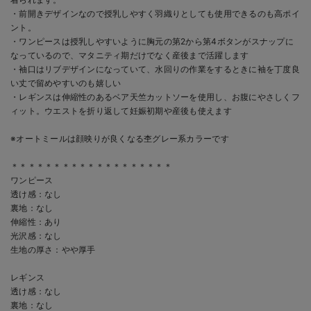
・前開きデザインなので授乳しやすく羽織りとしても使用できるのも高ポイ
ント。
・ワンピースは授乳しやすいように胸元の第2から第4ボタンがスナップに
なっているので、マタニティ期だけでなく産後まで活躍します
・袖口はリブデザインになっていて、水回りの作業をするときに袖を丁度良
い丈で留めやすいのも嬉しい
・レギンスは伸縮性のあるベア天竺カットソーを使用し、お腹にやさしくフ
ィット。ウエストを折り返して妊娠初期や産後も使えます
※オートミールは顔映りが良くなる杢グレー系カラーです
＊＊＊＊＊＊＊＊＊＊＊＊＊＊＊＊＊＊＊
ワンピース
透け感：なし
裏地：なし
伸縮性：あり
光沢感：なし
生地の厚さ：やや厚手
レギンス
透け感：なし
裏地：なし