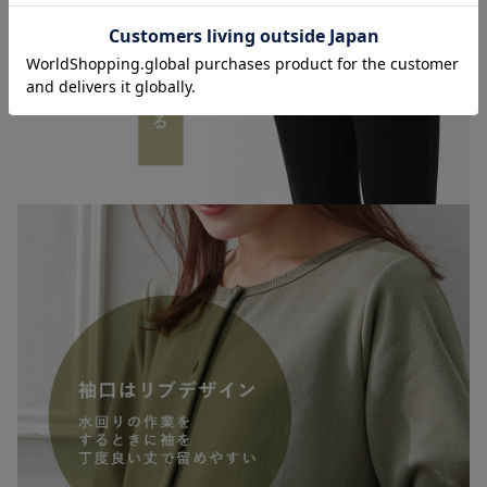
お気に入り商品を確認する
5%OFF
5%OFF
5%OFF
裏毛裏起毛ラッフ
裏毛裏起毛リボン
裏毛裏起毛マルチ
ルワンピース&産
ポケットギャザー
セットアップ マ
後も使えるレギン
ワンピース&レギ
タニティ・授乳パ
¥6,640
¥6,640
¥6,640
(税込)
(税込)
(税込)
スパジャマ マタ
ンスパジャマ マ
ジャマ・ルームウ
ニティ・授乳パジ
タニティ・授乳パ
ェア・授乳服【出
ャマ【出産後も長
ジャマ【出産後も
産後も長く使え
く使える】
長く使える】
る】