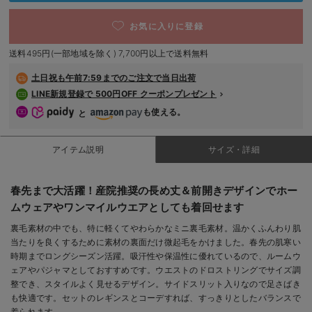
デロンギ
M/在庫あり
お気に入りに登録
M/在庫あり
入院準備の持ち物チェック
￥6,640
送料495円(一部地域を除く) 7,700円以上で送料無料
カートに入れる
土日祝も
午前7:59までのご注文で当日出荷
LINE新規登録で 500円OFF クーポンプレゼント
L/在庫あり
パープル
も使える。
と
L/在庫あり
￥6,640
アイテム説明
サイズ・詳細
カートに入れる
春先まで大活躍！産院推奨の長め丈＆前開きデザインでホー
ムウェアやワンマイルウエアとしても着回せます
裏毛素材の中でも、特に軽くてやわらかなミニ裏毛素材。温かくふんわり肌
閉じる
当たりを良くするために素材の裏面だけ微起毛をかけました。春先の肌寒い
時期までロングシーズン活躍。吸汗性や保温性に優れているので、ルームウ
ェアやパジャマとしておすすめです。ウエストのドロストリングでサイズ調
整でき、スタイルよく見せるデザイン。サイドスリット入りなので足さばき
も快適です。セットのレギンスとコーデすれば、すっきりとしたバランスで
着られます。