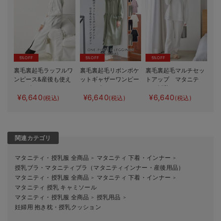
5%OFF
5%OFF
5%OFF
裏毛裏起毛ラッフルワ
裏毛裏起毛リボンポケ
裏毛裏起毛マルチセッ
ンピース&産後も使え
ットギャザーワンピー
トアップ マタニテ
るレギンスパジャマ
ス&レギンスパジャ
ィ・授乳パジャマ・ル
¥6,640
¥6,640
¥6,640
マタニティ・授乳パジ
マ マタニティ・授乳
ームウェア・授乳服
(税込)
(税込)
(税込)
ャマ【出産後も長く使
パジャマ【出産後も長
【出産後も長く使え
える】
く使える】
る】
関連カテゴリ
マタニティ・授乳服 全商品
マタニティ 下着・インナー
＞
＞
授乳ブラ・マタニティブラ（マタニティインナー・産後用品）
マタニティ・授乳服 全商品
マタニティ 下着・インナー
＞
＞
マタニティ 授乳 キャミソール
マタニティ・授乳服 全商品
授乳用品
＞
＞
妊婦用 抱き枕・授乳クッション