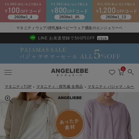
マタニティウェア/授乳服&ベビーウェア通販のエンジェリーベ
2026/NewArrival
送料495円(一部地域を除く) 7,700円以上で送料無料
LINE お友達登録で500円OFF
click
0
マタニティTOP
マタニティ・授乳服 全商品
マタニティ パジャマ・ルーム
＞
＞
戻る
戻る
戻る
戻る
戻る
戻る
戻る
戻る
戻る
戻る
戻る
戻る
戻る
戻る
戻る
戻る
戻る
戻る
戻る
戻る
戻る
戻る
戻る
戻る
戻る
戻る
戻る
戻る
戻る
戻る
戻る
カートに入れる
マタニティウェア全て
マタニティ 下着・インナー全て
授乳服全て
マタニティ フォーマル全て
授乳用品全て
マタニティレッグウェア全て
マタニティ ボディケア全て
アウトレット全て
特集全て
再入荷全て
送料無料アイテム全て
ブラキャミ おまとめ
【37周年祭セール】
気温差別オススメアイ
マタニティウェア お
こだわりの履き心地！
出産準備応援割全て
春のマタニティワンピ
Gift Selection 
冬の冷え対策インナー
入院準備の持ち物チェ
冬のあったか特集全て
裏毛裏起毛ウエスト切替ワンピース&産後も使えるレギンスパジャ
マタニティ ワンピース
授乳ワンピース
マタニティ スーツ
妊婦用 抱き枕・授乳クッション
マタニティストッキング・タイツ
妊娠線クリーム
【アウトレット】ワンピース
抗菌防臭加工
再入荷｜インナー
授乳ブラ・マタニティブラ（マタニティインナー・産後用品）
ワンピース
【37周年祭セール】2
【15℃】3月下旬～
動きやすく着回しでき
強撚スムース(コスパ
【おまとめ割】パジャ
カジュアル
ジャケット派
マタニティパジャマ
【オフィスカジュアル
レギンスタイプ
【フォーマル】ワンピ
【ベビー】長袖
ハンカチ
快適ウェア10%OFF
セットアップ・ レイ
〜3,000円（税込）
薄くてあったか
入院してすぐ使うグッ
【冬のあったか特集】
マ マタニティ・授乳パジャマ【出産後も長く使える】