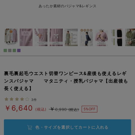
L/在庫あり
オートミール
erbaviva（エルバビーバ）
あったか素材のパジャマ&レギンス
L/在庫あり
安心の日本製。先輩ママが買ってよかった！本当に必要な出産準備品
￥6,640
カートに入れる
ハレの日に着るANGELIEBEのセレモニー
買って正解！高評価レビューアイテム
M/在庫あり
冬に可愛いニットがお得！
M/在庫あり
親子コーデ｜ママとベビーにおすすめ！
￥6,640
裏毛裏起毛ウエスト切替ワンピース&産後も使えるレギ
便利な育児家電
カートに入れる
ンスパジャマ マタニティ・授乳パジャマ【出産後も
長く使える】
Gift Selection 出産祝い
L/在庫あり
カーキ
3件
L/在庫あり
ロンパースはいつからいつまで使う？選ぶポイントも解説！
￥6,640
￥6,640
￥
5%OFF
(税込)
6,990
(税込)
保育園・入園準備特集
カートに入れる
色・サイズを選択して
カートに入れる
ファルスカ