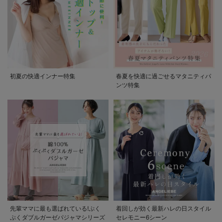
初夏の快適インナー特集
春夏を快適に過ごせるマタニティパ
ンツ特集
先輩ママに最も選ばれている!ぷく
着回しが効く最新ハレの日スタイル
ぷくダブルガーゼパジャマシリーズ
セレモニー6シーン