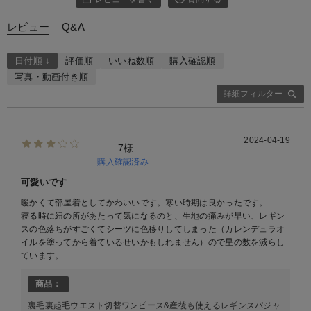
レビュー
Q&A
日付順 ↓
評価順
いいね数順
購入確認順
写真・動画付き順
詳細フィルター
2024-04-19
7様
購入確認済み
可愛いです
暖かくて部屋着としてかわいいです。寒い時期は良かったです。
寝る時に紐の所があたって気になるのと、生地の痛みが早い、レギン
スの色落ちがすごくてシーツに色移りしてしまった（カレンデュラオ
イルを塗ってから着ているせいかもしれません）ので星の数を減らし
ています。
商品：
裏毛裏起毛ウエスト切替ワンピース&産後も使えるレギンスパジャ