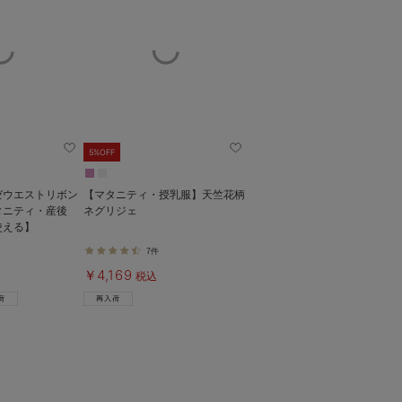
5%OFF
ゼウエストリボン
【マタニティ・授乳服】天竺花柄
タニティ・産後
ネグリジェ
使える】
7件
￥4,169
税込