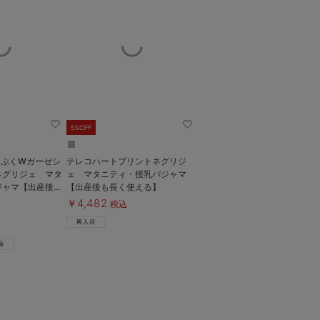
5%OFF
くぷくWガーゼシ
テレコハートプリントネグリジ
ネグリジェ マタ
ェ マタニティ・授乳パジャマ
ジャマ【出産後も
【出産後も長く使える】
￥4,482
税込