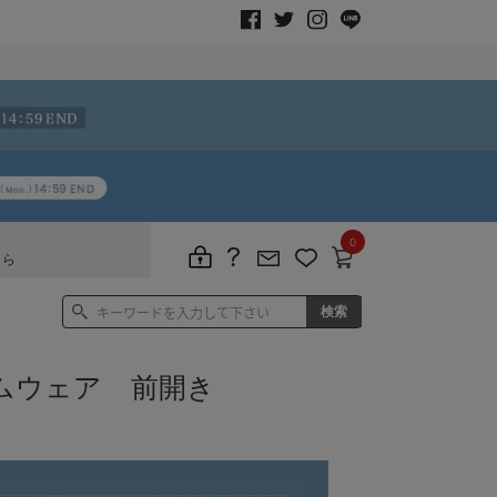
0
ちら
ムウェア 前開き