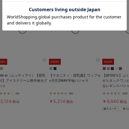
お気に入り商品を確認する
%OFF
5%OFF
5%OFF
utti ei（ムッティアイ）【授乳
【マタニティ・授乳服】ワッフル
【綿100％】ぷ
付】アイスクリーム柄半袖ネグ
×天竺2WAY半袖パジャマ
ゼＶネックワン
ジェ
るレギンスパジ
ィ・授乳パジャ
8件
6件
32件
可】
3,124
￥5,214
￥6,640
税込
税込
税込