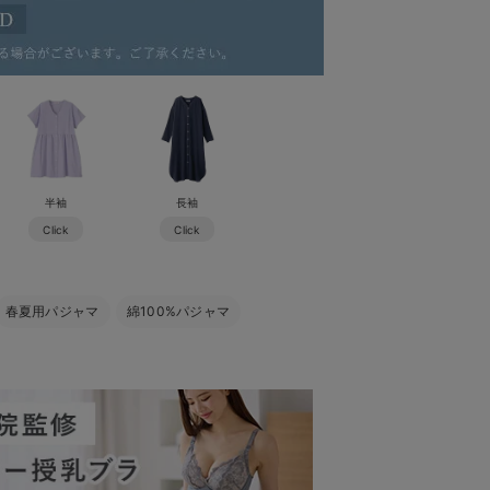
半袖
長袖
Click
Click
春夏用パジャマ
綿100%パジャマ