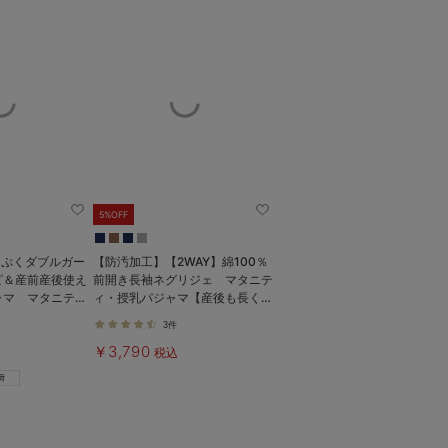
5%OFF
くぷくダブルガー
【防汚加工】【2WAY】綿100％
ピ＆産前産後使え
前開き長袖ネグリジェ マタニテ
ャマ マタニテ
ィ・授乳パジャマ【産後も長く着
マ【親子コーデ
れる】
3件
￥3,790
税込