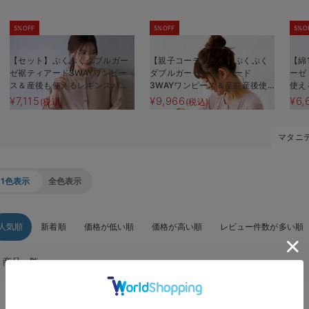
5%OFF
5%OFF
5%O
【セット】ぷくぷくダブルガー
【親子コーデセット】ぷくぷく
【綿
ゼ裾ティアード3WAYワンピー
ダブルガーゼ裾ティアード
ーゼ
ス＆産後も使えるレギンスパジ
3WAYワンピース＆産前産後使
使え
ャマ マタニティ・授乳パジャ
えるレギンスパジャマ&2wayオ
ニテ
¥7,115
¥9,966
¥6,
(税込)
(税込)
マ
ール 出産準備 ギフト マタ
ーデ
ニティ・産後
マタニ
1色表示
全色表示
人気順
新着順
価格が低い順
価格が高い順
レビュー件数が多い順
商品一覧