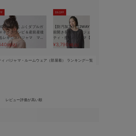
FF
5%OFF
5%OFF
100％】ぷくぷくダブルガ
【防汚加工】【2WAY】綿100％
【親子コーデ
Ｖネックワンピ＆産前産後
前開き長袖ネグリジェ マタニ
き バスタ
るレギンスパジャマ マタ
ティ・授乳パジャマ【産後も長
産祝い マ
ィ・授乳パジャマ【親子コ
く着れる】
640
¥3,790
¥9,489
(税込)
(税込)
(税
可】
ティ パジャマ・ルームウェア（部屋着） ランキング一覧
レビュー評価が高い順