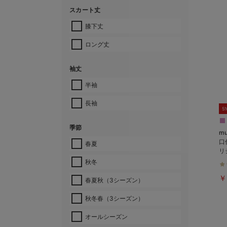
スカート丈
膝下丈
ロング丈
袖丈
半袖
長袖
5
季節
m
口
春夏
リ
秋冬
￥
春夏秋（3シーズン）
秋冬春（3シーズン）
オールシーズン