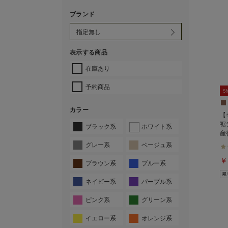
ブランド
表示する商品
在庫あり
予約商品
5
カラー
【
裾
ブラック系
ホワイト系
産
マ
グレー系
ベージュ系
￥
ブラウン系
ブルー系
ネイビー系
パープル系
ピンク系
グリーン系
イエロー系
オレンジ系