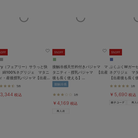
%OFF
5%OFF
5%OFF
airy（フェアリー）サラっと快
接触冷感天竺衿付きパジャマ マ
ぷくぷくWガー
 綿100%ネグリジェ マタニ
タニティ・授乳パジャマ 【出産
ネグリジェ マ
ィ・産後授乳パジャマ【出産後
後も長く使える】
【出産後も長く
長く使える】
Rosemadame（ローズマダム）
接触冷感
5件
1件
3,344
￥5,690
税込
税込
1件
￥4,169
税込