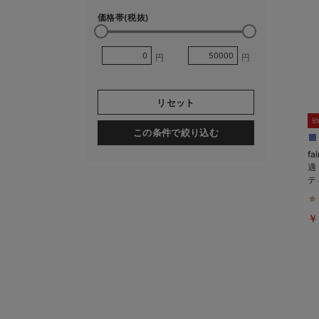
価格帯(税抜)
円
円
リセット
5
この条件で絞り込む
f
適
テ
も
￥