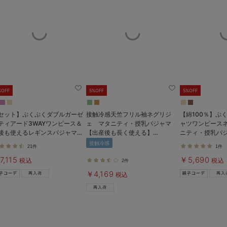
%OFF
5%OFF
5%OFF
セット】ぷくぷくダブルガーゼ
接触冷感天竺フリル袖ネグリジ
【綿100％】ぷ
ティアード3WAYワンピース＆
ェ マタニティ・授乳パジャマ
ャツワンピース
後も使えるレギンスパジャマ
【出産後も長く使える】
ニティ・授乳パ
タニティ・授乳パジャマ
Rosemadame（ローズマダム）
長く着られる】
接触冷感
21件
1件
7,115
￥5,690
税込
税込
2件
￥4,169
税込