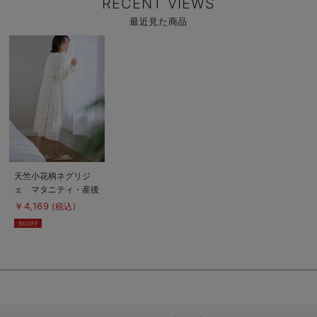
RECENT VIEWS
最近見た商品
商
品
詳
細
を
見
る
商
天竺小花柄ネグリジ
品
ェ マタニティ・産後
詳
細
授乳パジャマ【出産後
￥4,169
(税込)
を
も長く使える】
見
5%OFF
る
Rosemadame（ロー
ズマダム）