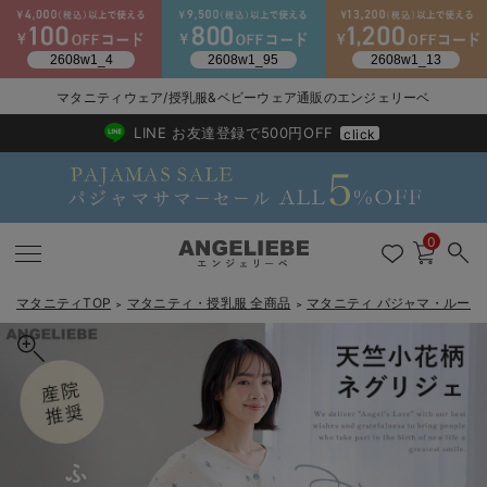
マタニティウェア/授乳服&ベビーウェア通販のエンジェリーベ
2026/NewArrival
送料495円(一部地域を除く) 7,700円以上で送料無料
LINE お友達登録で500円OFF
click
0
マタニティTOP
マタニティ・授乳服 全商品
マタニティ パジャマ・ルーム
＞
＞
戻る
戻る
戻る
戻る
戻る
戻る
戻る
戻る
戻る
戻る
戻る
戻る
戻る
戻る
戻る
戻る
戻る
戻る
戻る
戻る
戻る
戻る
戻る
戻る
戻る
戻る
戻る
戻る
戻る
戻る
戻る
マタニティウェア全て
マタニティ 下着・インナー全て
授乳服全て
マタニティ フォーマル全て
授乳用品全て
マタニティレッグウェア全て
マタニティ ボディケア全て
アウトレット全て
特集全て
再入荷全て
送料無料アイテム全て
ブラキャミ おまとめ
【37周年祭セール】
気温差別オススメアイ
マタニティウェア お
こだわりの履き心地！
出産準備応援割全て
春のマタニティワンピ
Gift Selection 
冬の冷え対策インナー
入院準備の持ち物チェ
冬のあったか特集全て
マタニティ ワンピース
授乳ワンピース
マタニティ スーツ
妊婦用 抱き枕・授乳クッション
マタニティストッキング・タイツ
妊娠線クリーム
【アウトレット】ワンピース
抗菌防臭加工
再入荷｜インナー
授乳ブラ・マタニティブラ（マタニティインナー・産後用品）
ワンピース
【37周年祭セール】2
【15℃】3月下旬～
動きやすく着回しでき
強撚スムース(コスパ
【おまとめ割】パジャ
カジュアル
ジャケット派
マタニティパジャマ
【オフィスカジュアル
レギンスタイプ
【フォーマル】ワンピ
【ベビー】長袖
ハンカチ
快適ウェア10%OFF
セットアップ・ レイ
〜3,000円（税込）
薄くてあったか
入院してすぐ使うグッ
【冬のあったか特集】