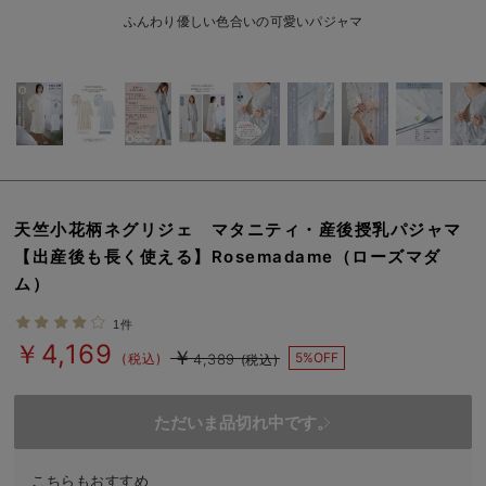
erbaviva（エルバビーバ）
ふんわり優しい色合いの可愛いパジャマ
安心の日本製。先輩ママが買ってよかった！本当に必要な出産準備品
ハレの日に着るANGELIEBEのセレモニー
買って正解！高評価レビューアイテム
冬に可愛いニットがお得！
天竺小花柄ネグリジェ マタニティ・産後授乳パジャマ
親子コーデ｜ママとベビーにおすすめ！
【出産後も長く使える】Rosemadame（ローズマダ
ム）
便利な育児家電
1件
Gift Selection 出産祝い
￥4,169
￥
5%OFF
(税込)
4,389
(税込)
ロンパースはいつからいつまで使う？選ぶポイントも解説！
保育園・入園準備特集
ただいま品切れ中です。
ファルスカ
こちらもおすすめ