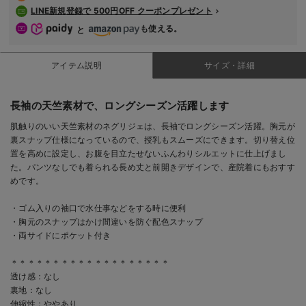
LINE新規登録で 500円OFF クーポンプレゼント
も使える。
と
アイテム説明
サイズ・詳細
長袖の天竺素材で、ロングシーズン活躍します
肌触りのいい天竺素材のネグリジェは、長袖でロングシーズン活躍。胸元が
裏スナップ仕様になっているので、授乳もスムーズにできます。切り替え位
置を高めに設定し、お腹を目立たせないふんわりシルエットに仕上げまし
た。パンツなしでも着られる長め丈と前開きデザインで、産院着にもおすす
めです。
・ゴム入りの袖口で水仕事などをする時に便利
・胸元のスナップはかけ間違いを防ぐ配色スナップ
・両サイドにポケット付き
＊＊＊＊＊＊＊＊＊＊＊＊＊＊＊＊＊＊＊
透け感：なし
裏地：なし
伸縮性：ややあり