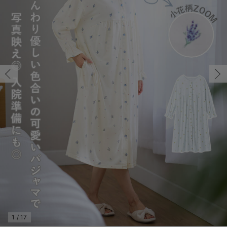
マタニティ パンツ
マタニティ ショーツ
授乳トップス
マタニティ オフィス 通勤服
授乳 ケープ
マタニティレギンス
【アウトレット】トップス・授乳トップス
透け防止
再入荷｜アウター
トップス
【37周年祭セール】4
【〜10℃】3月中旬
涼しくて可愛い「ワン
デニム
きれいめトップス派
マタニティインナー
【オフィスカジュアル
パンツタイプ
【フォーマル】ボトム
【ベビー】半袖
2WAYオール
Aライン ・フレアワ
〜5,000円（税込）
綿混素材
赤ちゃんへ使うもの
【冬のあったか特集】
マタニティ スカート
妊婦帯・腹帯・産前ガードル
マタニティ ドレス（結婚式・お呼ばれ）
【アウトレット】ボトムス
見えてもカワイイ
パンツ
レギンス
きれいめスカート派
ベビー
【フォーマル】トップ
【ベビー】グッズ
コンビ肌着
Iライン ・タイトシ
〜10,000円（税込）
腹巻・ひざ上パンツ
産後に使うグッズ
【冬のあったか特集】
マタニティ トップス
マタニティ 授乳 キャミソール
マタニティ フォーマル パンツ・ボトムス
【アウトレット】パジャマ
コットン素材
スカート
オフィス
きれいめ美脚パンツ派
短肌着
快適ウェア10%OFF
ジャンパースカート/
10,001円（税込）〜
保温&リカバリー
【冬のあったか特集】
マタニティ アウター（コート）・ママコート
産褥ショーツ
【アウトレット】インナー
冷房対策
パジャマ
ツィード派
セット
ワーク・オフィス
女の子におススメのギ
レギンス・タイツ
骨盤・マタニティベルト （妊娠中・産後）
【アウトレット】ベビー
接触冷感素材
インナー
MAX55%OFF ブラッ
王道シンプル派
カジュアル
男の子におススメのギ
カップ付きインナー
産後 ガードル インナー
Tシャツブラ
雑貨
セットアップ派
フォーマル / オケー
定番ギフト
あったか度◎
マタニティ 腹巻き
ブラトップ
ベビー
あったかアイテム｜ベ
もらって嬉しいギフト
裏起毛素材
親子セット
かわいくておもしろい
快適機能ウェア特集 トップス
何枚あっても嬉しいア
快適機能ウェア特集 ボトムス
長く使えるアイテム
快適機能ウェア特集 パジャマ
お部屋映えアイテム
1
/
17