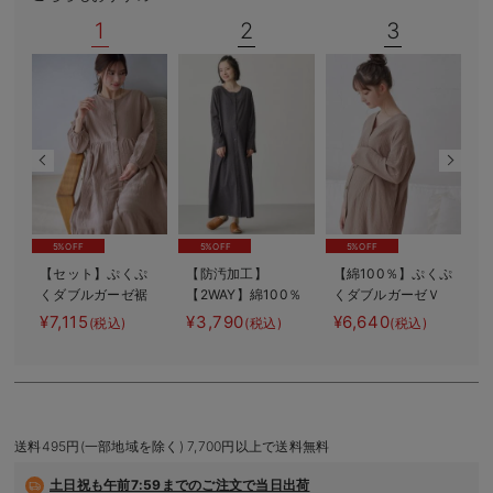
デロンギ
1
2
3
入院準備の持ち物チェック
5%OFF
5%OFF
5%OFF
【セット】ぷくぷ
【防汚加工】
【綿100％】ぷくぷ
くダブルガーゼ裾
【2WAY】綿100％
くダブルガーゼＶ
2
ティアード3WAYワ
前開き長袖ネグリ
ネックワンピ＆産
バ
¥7,115
¥3,790
¥6,640
¥
(税込)
(税込)
(税込)
ンピース＆産後も
ジェ マタニテ
前産後使えるレギ
使えるレギンスパ
ィ・授乳パジャマ
ンスパジャマ マ
ジャマ マタニテ
【産後も長く着れ
タニティ・授乳パ
ィ・授乳パジャマ
る】
ジャマ【親子コー
デ可】
送料495円(一部地域を除く) 7,700円以上で送料無料
土日祝も
午前7:59までのご注文で当日出荷