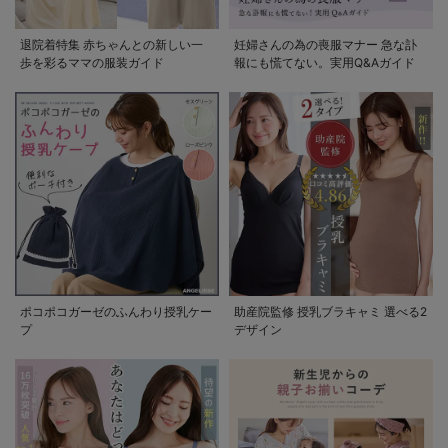
退院着特集 赤ちゃんとの新しい一
妊婦さんの為の喪服マナー 急な訃
歩を彩るママの服装ガイド
報にも慌てない。実用Q&Aガイド
ポコポコガーゼのふんわり授乳ケー
助産院監修 授乳ブラキャミ 選べる2
プ
デザイン