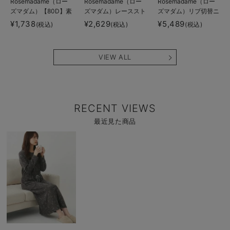
Rosemadame（ロー
Rosemadame（ロー
Rosemadame（ロー
ズマダム）【80D】素
ズマダム）レーススト
ズマダム）リブ切替ニ
肌見えフェイクマタニ
ラップオープン授乳ブ
ットワンピ マタニテ
¥1,738
¥2,629
¥5,489
(税込)
(税込)
(税込)
ティタイツ【出産後も
ラ
ィ・授乳服【産後まで
長く使える】
長く使える】
VIEW ALL
RECENT VIEWS
最近見た商品
商
品
詳
細
を
見
る