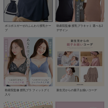
ポコポコガーゼのふんわり授乳ケー
助産院監修 授乳ブラキャミ 選べる2
プ
デザイン
助産院監修 授乳ブラ フィットグミ
新生児からの親子お揃いコーデ
入り