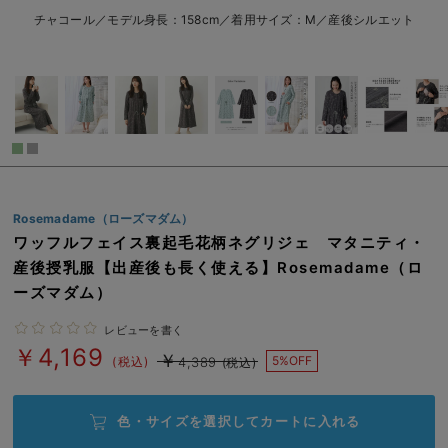
L/在庫なし
チャコール
erbaviva（エルバビーバ）
チャコール／モデル身長：158cm／着用サイズ：M／産後シルエット
L/在庫なし
安心の日本製。先輩ママが買ってよかった！本当に必要な出産準備品
￥4,169
売り切れ
ハレの日に着るANGELIEBEのセレモニー
買って正解！高評価レビューアイテム
冬に可愛いニットがお得！
閉じる
Rosemadame（ローズマダム）
親子コーデ｜ママとベビーにおすすめ！
ワッフルフェイス裏起毛花柄ネグリジェ マタニティ・
便利な育児家電
産後授乳服【出産後も長く使える】Rosemadame（ロ
ーズマダム）
Gift Selection 出産祝い
レビューを書く
ロンパースはいつからいつまで使う？選ぶポイントも解説！
￥4,169
￥
5%OFF
(税込)
4,389
(税込)
保育園・入園準備特集
色・サイズを選択して
カートに入れる
ファルスカ