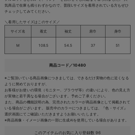
気商品で在庫も残りわずかなので、普段Lサイズを着用されている方もぜひ
チェックしてみてください。
＼着用したサイズはこのサイズ／
サイズ名
着丈
袖丈
肩巾
身巾
M
108.5
54.5
37
51
商品コード／10480
※ご覧頂いている商品画像につきましては、できるだけ実物の色に近くなる
ように努めておりますが、
お客様がお使いの環境（モニター、ブラウザ等）の違いにより、色の見え方
が実物と若干異なる場合がございます。予めご了承ください。
また、商品の機能説明の為、完売されたカラーが商品画像として掲載されて
いる場合がございます。 販売中のカラーにつきましては、『色・サイズ』
選択画面にてご確認いただきますようお願いいたします。
※商品画像・イメージ画像の一部に生成AIを使用している場合があります。
このアイテムのお気に入り登録数
96