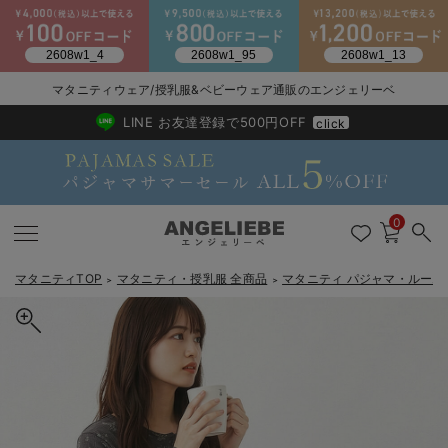
マタニティウェア/授乳服&ベビーウェア通販のエンジェリーベ
2026/NewArrival
送料495円(一部地域を除く) 7,700円以上で送料無料
LINE お友達登録で500円OFF
click
0
マタニティTOP
マタニティ・授乳服 全商品
マタニティ パジャマ・ルーム
＞
＞
戻る
戻る
戻る
戻る
戻る
戻る
戻る
戻る
戻る
戻る
戻る
戻る
戻る
戻る
戻る
戻る
戻る
戻る
戻る
戻る
戻る
戻る
戻る
戻る
戻る
戻る
戻る
戻る
戻る
戻る
戻る
カートに入れる
マタニティウェア全て
マタニティ 下着・インナー全て
授乳服全て
マタニティ フォーマル全て
授乳用品全て
マタニティレッグウェア全て
マタニティ ボディケア全て
アウトレット全て
特集全て
再入荷全て
送料無料アイテム全て
ブラキャミ おまとめ
【37周年祭セール】
気温差別オススメアイ
マタニティウェア お
こだわりの履き心地！
出産準備応援割全て
春のマタニティワンピ
Gift Selection 
冬の冷え対策インナー
入院準備の持ち物チェ
冬のあったか特集全て
ワッフルフェイス裏起毛花柄ネグリジェ マタニティ・産後授乳服
マタニティ ワンピース
授乳ワンピース
マタニティ スーツ
妊婦用 抱き枕・授乳クッション
マタニティストッキング・タイツ
妊娠線クリーム
【アウトレット】ワンピース
抗菌防臭加工
再入荷｜インナー
授乳ブラ・マタニティブラ（マタニティインナー・産後用品）
ワンピース
【37周年祭セール】2
【15℃】3月下旬～
動きやすく着回しでき
強撚スムース(コスパ
【おまとめ割】パジャ
カジュアル
ジャケット派
マタニティパジャマ
【オフィスカジュアル
レギンスタイプ
【フォーマル】ワンピ
【ベビー】長袖
ハンカチ
快適ウェア10%OFF
セットアップ・ レイ
〜3,000円（税込）
薄くてあったか
入院してすぐ使うグッ
【冬のあったか特集】
【出産後も長く使える】Rosemadame（ローズマダム）