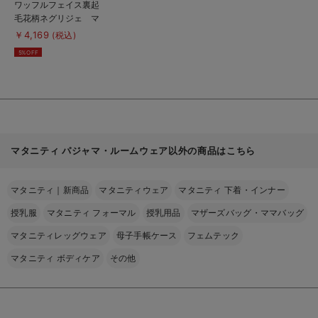
商
ワッフルフェイス裏起
品
毛花柄ネグリジェ マ
詳
細
タニティ・産後授乳服
￥4,169
(税込)
を
【出産後も長く使え
見
5%OFF
る
る】
Rosemadame（ロー
ズマダム）
マタニティ パジャマ・ルームウェア以外の商品はこちら
マタニティ｜新商品
マタニティウェア
マタニティ 下着・インナー
授乳服
マタニティ フォーマル
授乳用品
マザーズバッグ・ママバッグ
マタニティレッグウェア
母子手帳ケース
フェムテック
マタニティ ボディケア
その他