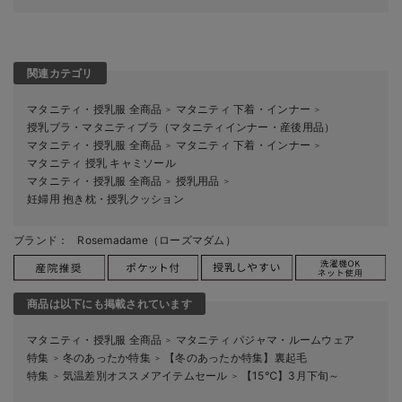
関連カテゴリ
マタニティ・授乳服 全商品
マタニティ 下着・インナー
＞
＞
授乳ブラ・マタニティブラ（マタニティインナー・産後用品）
マタニティ・授乳服 全商品
マタニティ 下着・インナー
＞
＞
マタニティ 授乳 キャミソール
マタニティ・授乳服 全商品
授乳用品
＞
＞
妊婦用 抱き枕・授乳クッション
ブランド：
Rosemadame（ローズマダム）
商品は以下にも掲載されています
マタニティ・授乳服 全商品
マタニティ パジャマ・ルームウェア
＞
特集
冬のあったか特集
【冬のあったか特集】裏起毛
＞
＞
特集
気温差別オススメアイテムセール
【15℃】3月下旬～
＞
＞