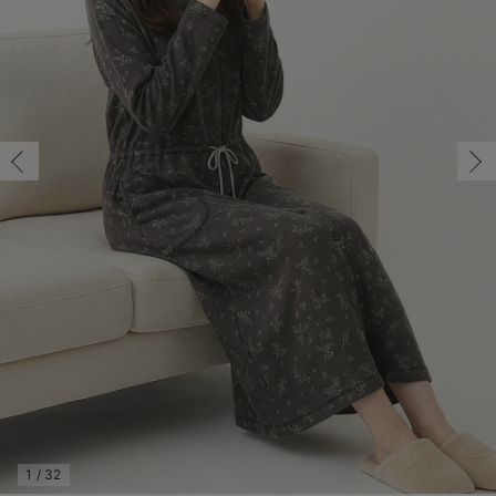
マタニティ パンツ
マタニティ ショーツ
授乳トップス
マタニティ オフィス 通勤服
授乳 ケープ
マタニティレギンス
【アウトレット】トップス・授乳トップス
透け防止
再入荷｜アウター
トップス
【37周年祭セール】4
【〜10℃】3月中旬
涼しくて可愛い「ワン
デニム
きれいめトップス派
マタニティインナー
【オフィスカジュアル
パンツタイプ
【フォーマル】ボトム
【ベビー】半袖
2WAYオール
Aライン ・フレアワ
〜5,000円（税込）
綿混素材
赤ちゃんへ使うもの
【冬のあったか特集】
M/在庫あり
マタニティ スカート
妊婦帯・腹帯・産前ガードル
マタニティ ドレス（結婚式・お呼ばれ）
【アウトレット】ボトムス
見えてもカワイイ
パンツ
レギンス
きれいめスカート派
ベビー
【フォーマル】トップ
【ベビー】グッズ
コンビ肌着
Iライン ・タイトシ
〜10,000円（税込）
腹巻・ひざ上パンツ
産後に使うグッズ
【冬のあったか特集】
M/在庫あり
￥4,169
マタニティ トップス
マタニティ 授乳 キャミソール
マタニティ フォーマル パンツ・ボトムス
【アウトレット】パジャマ
コットン素材
スカート
オフィス
きれいめ美脚パンツ派
短肌着
快適ウェア10%OFF
ジャンパースカート/
10,001円（税込）〜
保温&リカバリー
【冬のあったか特集】
カートに入れる
マタニティ アウター（コート）・ママコート
産褥ショーツ
【アウトレット】インナー
冷房対策
パジャマ
ツィード派
セット
ワーク・オフィス
女の子におススメのギ
レギンス・タイツ
L/在庫なし
ライトグリーン
骨盤・マタニティベルト （妊娠中・産後）
【アウトレット】ベビー
接触冷感素材
インナー
MAX55%OFF ブラッ
王道シンプル派
カジュアル
男の子におススメのギ
カップ付きインナー
L/在庫なし
￥4,169
産後 ガードル インナー
Tシャツブラ
雑貨
セットアップ派
フォーマル / オケー
定番ギフト
あったか度◎
売り切れ
マタニティ 腹巻き
ブラトップ
ベビー
あったかアイテム｜ベ
もらって嬉しいギフト
裏起毛素材
親子セット
かわいくておもしろい
M/在庫あり
快適機能ウェア特集 トップス
何枚あっても嬉しいア
M/在庫あり
￥4,169
快適機能ウェア特集 ボトムス
長く使えるアイテム
カートに入れる
快適機能ウェア特集 パジャマ
お部屋映えアイテム
1
/
32