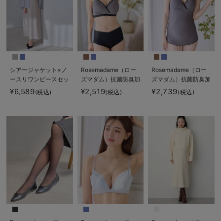
シアージャケット×ノ
Rosemadame（ロー
Rosemadame（ロー
ースリワンピースセッ
ズマダム）抗菌防臭加
ズマダム）抗菌防臭加
ト マタニティ・産後
工バイカラー授乳ブラ
工バイカラー授乳キャ
¥6,589
¥2,519
¥2,739
(税込)
(税込)
(税込)
【産後も長く着れる】
ミソール
Rosemadame（ロー
ズマダム）