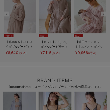
5%OFF
5%OFF
5%OFF
【綿100％】ぷくぷ
【セット】ぷくぷく
【親子コーデセッ
くダブルガーゼＶネ
ダブルガーゼ裾ティ
ト】ぷくぷくダブル
ックワンピ＆産前産
アード3WAYワンピ
ガーゼ裾ティアード
¥6,640
¥7,115
¥9,966
(税込)
(税込)
(税込)
後使えるレギンスパ
ース＆産後も使える
3WAYワンピース＆
ジャマ マタニテ
レギンスパジャマ
産前産後使えるレギ
ィ・授乳パジャマ
マタニティ・授乳パ
ンスパジャマ&2way
【親子コーデ可】
ジャマ
オール 出産準備
ギフト マタニテ
ィ・産後
BRAND ITEMS
Rosemadame（ローズマダム）ブランドの他の商品はこちら