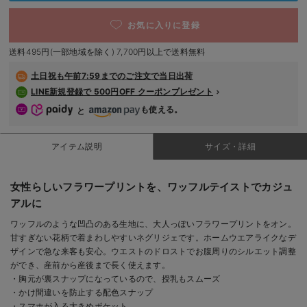
デロンギ
お気に入りに登録
入院準備の持ち物チェック
送料495円(一部地域を除く) 7,700円以上で送料無料
土日祝も
午前7:59までのご注文で当日出荷
LINE新規登録で 500円OFF クーポンプレゼント
も使える。
と
アイテム説明
サイズ・詳細
女性らしいフラワープリントを、ワッフルテイストでカジュ
アルに
ワッフルのような凹凸のある生地に、大人っぽいフラワープリントをオン。
甘すぎない花柄で着まわしやすいネグリジェです。ホームウエアライクなデ
ザインで急な来客も安心。ウエストのドロストでお腹周りのシルエット調整
ができ、産前から産後まで長く使えます。
・胸元が裏スナップになっているので、授乳もスムーズ
・かけ間違いを防止する配色スナップ
・スマホが入る大きめポケット