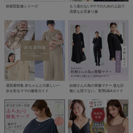
助産院監修シリーズ
もう迷わない!!ママのための上品で
清楚なお宮参り服
退院着特集 赤ちゃんとの新しい一
妊婦さんの為の喪服マナー 急な訃
歩を彩るママの服装ガイド
報にも慌てない。実用Q&Aガイド