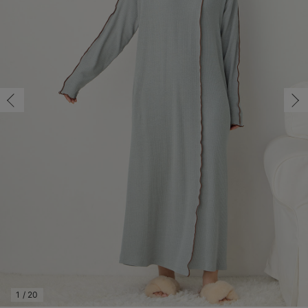
マタニティ パンツ
マタニティ ショーツ
授乳トップス
マタニティ オフィス 通勤服
授乳 ケープ
マタニティレギンス
【アウトレット】トップス・授乳トップス
透け防止
再入荷｜アウター
トップス
【37周年祭セール】4
【〜10℃】3月中旬
涼しくて可愛い「ワン
デニム
きれいめトップス派
マタニティインナー
【オフィスカジュアル
パンツタイプ
【フォーマル】ボトム
【ベビー】半袖
2WAYオール
Aライン ・フレアワ
〜5,000円（税込）
綿混素材
赤ちゃんへ使うもの
【冬のあったか特集】
M/在庫あり
マタニティ スカート
妊婦帯・腹帯・産前ガードル
マタニティ ドレス（結婚式・お呼ばれ）
【アウトレット】ボトムス
見えてもカワイイ
パンツ
レギンス
きれいめスカート派
ベビー
【フォーマル】トップ
【ベビー】グッズ
コンビ肌着
Iライン ・タイトシ
〜10,000円（税込）
腹巻・ひざ上パンツ
産後に使うグッズ
【冬のあったか特集】
M/在庫あり
￥5,690
マタニティ トップス
マタニティ 授乳 キャミソール
マタニティ フォーマル パンツ・ボトムス
【アウトレット】パジャマ
コットン素材
スカート
オフィス
きれいめ美脚パンツ派
短肌着
快適ウェア10%OFF
ジャンパースカート/
10,001円（税込）〜
保温&リカバリー
【冬のあったか特集】
カートに入れる
マタニティ アウター（コート）・ママコート
産褥ショーツ
【アウトレット】インナー
冷房対策
パジャマ
ツィード派
セット
ワーク・オフィス
女の子におススメのギ
レギンス・タイツ
L/在庫なし
ブルーグレー
骨盤・マタニティベルト （妊娠中・産後）
【アウトレット】ベビー
接触冷感素材
インナー
MAX55%OFF ブラッ
王道シンプル派
カジュアル
男の子におススメのギ
カップ付きインナー
L/在庫なし
￥5,690
産後 ガードル インナー
Tシャツブラ
雑貨
セットアップ派
フォーマル / オケー
定番ギフト
あったか度◎
売り切れ
マタニティ 腹巻き
ブラトップ
ベビー
あったかアイテム｜ベ
もらって嬉しいギフト
裏起毛素材
親子セット
かわいくておもしろい
閉じる
快適機能ウェア特集 トップス
何枚あっても嬉しいア
快適機能ウェア特集 ボトムス
長く使えるアイテム
快適機能ウェア特集 パジャマ
お部屋映えアイテム
1
/
20