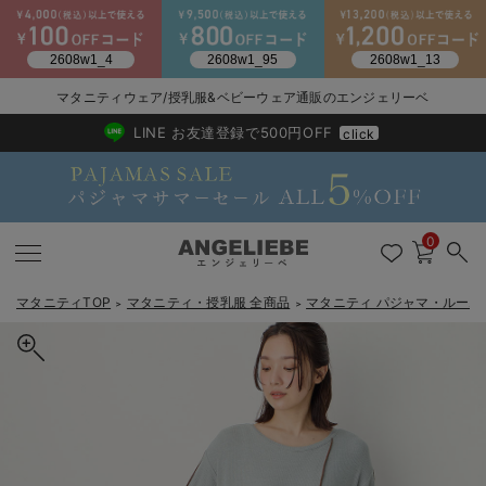
マタニティウェア/授乳服&ベビーウェア通販のエンジェリーベ
2026/NewArrival
送料495円(一部地域を除く) 7,700円以上で送料無料
LINE お友達登録で500円OFF
click
0
マタニティTOP
マタニティ・授乳服 全商品
マタニティ パジャマ・ルーム
＞
＞
戻る
戻る
戻る
戻る
戻る
戻る
戻る
戻る
戻る
戻る
戻る
戻る
戻る
戻る
戻る
戻る
戻る
戻る
戻る
戻る
戻る
戻る
戻る
戻る
戻る
戻る
戻る
戻る
戻る
戻る
戻る
カートに入れる
マタニティウェア全て
マタニティ 下着・インナー全て
授乳服全て
マタニティ フォーマル全て
授乳用品全て
マタニティレッグウェア全て
マタニティ ボディケア全て
アウトレット全て
特集全て
再入荷全て
送料無料アイテム全て
ブラキャミ おまとめ
【37周年祭セール】
気温差別オススメアイ
マタニティウェア お
こだわりの履き心地！
出産準備応援割全て
春のマタニティワンピ
Gift Selection 
冬の冷え対策インナー
入院準備の持ち物チェ
冬のあったか特集全て
綿混長袖リブネグリジェ マタニティ・産後授乳パジャマ【出産後も
マタニティ ワンピース
授乳ワンピース
マタニティ スーツ
妊婦用 抱き枕・授乳クッション
マタニティストッキング・タイツ
妊娠線クリーム
【アウトレット】ワンピース
抗菌防臭加工
再入荷｜インナー
授乳ブラ・マタニティブラ（マタニティインナー・産後用品）
ワンピース
【37周年祭セール】2
【15℃】3月下旬～
動きやすく着回しでき
強撚スムース(コスパ
【おまとめ割】パジャ
カジュアル
ジャケット派
マタニティパジャマ
【オフィスカジュアル
レギンスタイプ
【フォーマル】ワンピ
【ベビー】長袖
ハンカチ
快適ウェア10%OFF
セットアップ・ レイ
〜3,000円（税込）
薄くてあったか
入院してすぐ使うグッ
【冬のあったか特集】
長く使える】