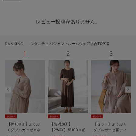
レビュー投稿がありません。
RANKING
マタニティ パジャマ・ルームウェア総合TOP10
1
2
3
5%OFF
5%OFF
5%OFF
【綿100％】ぷくぷ
【防汚加工】
【セット】ぷくぷく
くダブルガーゼＶネ
【2WAY】綿100％前
ダブルガーゼ裾ティ
ックワンピ＆産前産
開き長袖ネグリジ
アード3WAYワンピ