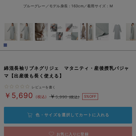
erbaviva（エルバビーバ）
ブルーグレー／モデル身長：163cm／着用サイズ：M
安心の日本製。先輩ママが買ってよかった！本当に必要な出産準備品
ハレの日に着るANGELIEBEのセレモニー
買って正解！高評価レビューアイテム
冬に可愛いニットがお得！
親子コーデ｜ママとベビーにおすすめ！
綿混長袖リブネグリジェ マタニティ・産後授乳パジャ
マ【出産後も長く使える】
便利な育児家電
レビューを書く
Gift Selection 出産祝い
￥5,690
￥
5%OFF
(税込)
5,990
(税込)
ロンパースはいつからいつまで使う？選ぶポイントも解説！
色・サイズを選択して
カートに入れる
保育園・入園準備特集
ファルスカ
お気に入りに登録