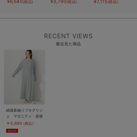
¥6,640
¥3,790
¥7,115
(税込)
(税込)
(税込)
後使えるレギンスパ
ェ マタニティ・授
ース＆産後も使える
ジャマ マタニテ
乳パジャマ【産後も
レギンスパジャマ
ィ・授乳パジャマ
長く着れる】
マタニティ・授乳パ
【親子コーデ可】
ジャマ
RECENT VIEWS
最近見た商品
商
品
詳
細
を
見
る
商
綿混長袖リブネグリジ
品
ェ マタニティ・産後
詳
細
授乳パジャマ【出産後
￥5,690
(税込)
を
も長く使える】
見
5%OFF
る