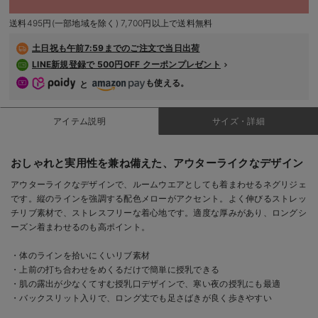
デロンギ
送料495円(一部地域を除く) 7,700円以上で送料無料
入院準備の持ち物チェック
土日祝も
午前7:59までのご注文で当日出荷
LINE新規登録で 500円OFF クーポンプレゼント
も使える。
と
アイテム説明
サイズ・詳細
おしゃれと実用性を兼ね備えた、アウターライクなデザイン
アウターライクなデザインで、ルームウエアとしても着まわせるネグリジェ
です。縦のラインを強調する配色メローがアクセント。よく伸びるストレッ
チリブ素材で、ストレスフリーな着心地です。適度な厚みがあり、ロングシ
ーズン着まわせるのも高ポイント。
・体のラインを拾いにくいリブ素材
・上前の打ち合わせをめくるだけで簡単に授乳できる
・肌の露出が少なくてすむ授乳口デザインで、寒い夜の授乳にも最適
・バックスリット入りで、ロング丈でも足さばきが良く歩きやすい