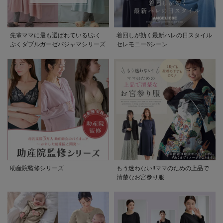
先輩ママに最も選ばれている!ぷく
着回しが効く最新ハレの日スタイル
ぷくダブルガーゼパジャマシリーズ
セレモニー6シーン
助産院監修シリーズ
もう迷わない!!ママのための上品で
清楚なお宮参り服