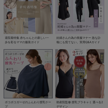
退院着特集 赤ちゃんとの新しい一
妊婦さんの為の喪服マナー 急な訃
歩を彩るママの服装ガイド
報にも慌てない。実用Q&Aガイド
ポコポコガーゼのふんわり授乳ケー
助産院監修 授乳ブラキャミ 選べる2
プ
デザイン