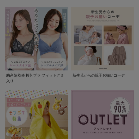
助産院監修 授乳ブラ フィットグミ
新生児からの親子お揃いコーデ
入り