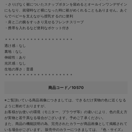
・さりげなく裾についたスナップボタンを留めるとオールインワンデザイン
にもなり、就寝時など横になった時に裾がめくれることもありません。あぐ
らでベビーを支えながら授乳するのに便利
・肩と二の腕をすっきり見せるフレンチスリーブ
・携帯を入れるなど便利なポケット付き
＊＊＊＊＊＊＊＊＊＊＊＊＊＊＊＊＊＊＊
透け感：なし
裏地：なし
伸縮性：あり
光沢感：なし
生地の厚さ：普通
＊＊＊＊＊＊＊＊＊＊＊＊＊＊＊＊＊＊＊
商品コード／10570
※ご覧頂いている商品画像につきましては、できるだけ実物の色に近くなる
ように努めておりますが、
お客様がお使いの環境（モニター、ブラウザ等）の違いにより、色の見え方
が実物と若干異なる場合がございます。予めご了承ください。
また、商品の機能説明の為、完売されたカラーが商品画像として掲載されて
いる場合がございます。 販売中のカラーにつきましては、『色・サイズ』