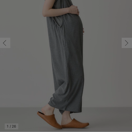
マタニティ パンツ
マタニティ ショーツ
授乳トップス
マタニティ オフィス 通勤服
授乳 ケープ
マタニティレギンス
【アウトレット】トップス・授乳トップス
透け防止
再入荷｜アウター
トップス
【37周年祭セール】4
【〜10℃】3月中旬
涼しくて可愛い「ワン
デニム
きれいめトップス派
マタニティインナー
【オフィスカジュアル
パンツタイプ
【フォーマル】ボトム
【ベビー】半袖
2WAYオール
Aライン ・フレアワ
〜5,000円（税込）
綿混素材
赤ちゃんへ使うもの
【冬のあったか特集】
M/在庫あり
マタニティ スカート
妊婦帯・腹帯・産前ガードル
マタニティ ドレス（結婚式・お呼ばれ）
【アウトレット】ボトムス
見えてもカワイイ
パンツ
レギンス
きれいめスカート派
ベビー
【フォーマル】トップ
【ベビー】グッズ
コンビ肌着
Iライン ・タイトシ
〜10,000円（税込）
腹巻・ひざ上パンツ
産後に使うグッズ
【冬のあったか特集】
M/在庫あり
￥5,690
マタニティ トップス
マタニティ 授乳 キャミソール
マタニティ フォーマル パンツ・ボトムス
【アウトレット】パジャマ
コットン素材
スカート
オフィス
きれいめ美脚パンツ派
短肌着
快適ウェア10%OFF
ジャンパースカート/
10,001円（税込）〜
保温&リカバリー
【冬のあったか特集】
カートに入れる
マタニティ アウター（コート）・ママコート
産褥ショーツ
【アウトレット】インナー
冷房対策
パジャマ
ツィード派
セット
ワーク・オフィス
女の子におススメのギ
レギンス・タイツ
L/在庫あり
杢チャコール
骨盤・マタニティベルト （妊娠中・産後）
【アウトレット】ベビー
接触冷感素材
インナー
MAX55%OFF ブラッ
王道シンプル派
カジュアル
男の子におススメのギ
カップ付きインナー
L/在庫あり
￥5,690
産後 ガードル インナー
Tシャツブラ
雑貨
セットアップ派
フォーマル / オケー
定番ギフト
あったか度◎
カートに入れる
マタニティ 腹巻き
ブラトップ
ベビー
あったかアイテム｜ベ
もらって嬉しいギフト
裏起毛素材
親子セット
かわいくておもしろい
M/在庫あり
快適機能ウェア特集 トップス
何枚あっても嬉しいア
M/在庫あり
￥5,690
快適機能ウェア特集 ボトムス
長く使えるアイテム
カートに入れる
快適機能ウェア特集 パジャマ
お部屋映えアイテム
1
/
26