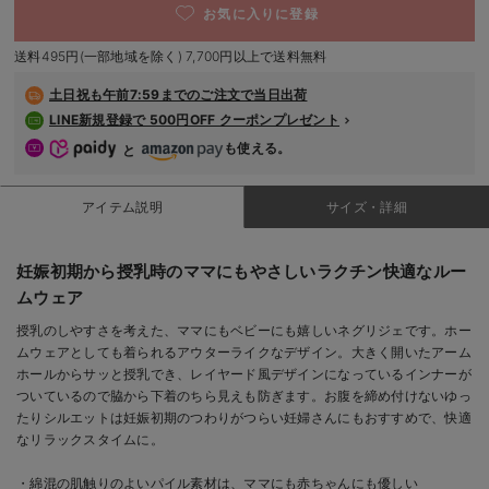
お気に入りに登録
デロンギ
送料495円(一部地域を除く) 7,700円以上で送料無料
入院準備の持ち物チェック
土日祝も
午前7:59までのご注文で当日出荷
LINE新規登録で 500円OFF クーポンプレゼント
も使える。
と
アイテム説明
サイズ・詳細
妊娠初期から授乳時のママにもやさしいラクチン快適なルー
ムウェア
授乳のしやすさを考えた、ママにもベビーにも嬉しいネグリジェです。ホー
ムウェアとしても着られるアウターライクなデザイン。大きく開いたアーム
ホールからサッと授乳でき、レイヤード風デザインになっているインナーが
ついているので脇から下着のちら見えも防ぎます。お腹を締め付けないゆっ
たりシルエットは妊娠初期のつわりがつらい妊婦さんにもおすすめで、快適
なリラックスタイムに。
・綿混の肌触りのよいパイル素材は、ママにも赤ちゃんにも優しい