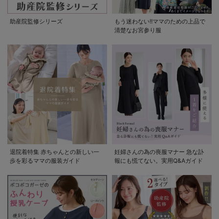
助産院監修シリーズ
もう迷わない!!ママのための上品で
清楚なお宮参り服
退院着特集 赤ちゃんとの新しい一
妊婦さんの為の喪服マナー 急な訃
歩を彩るママの服装ガイド
報にも慌てない。実用Q&Aガイド