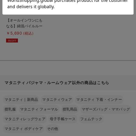
商
【オールインワンにも
品
なる】綿混パイルルー
詳
細
ムウェア マタニテ
￥5,690
(税込)
を
ィ・授乳パジャマ【産
見
5%OFF
る
後も長く着られる】
マタニティ パジャマ・ルームウェア以外の商品はこちら
マタニティ｜新商品
マタニティウェア
マタニティ 下着・インナー
授乳服
マタニティ フォーマル
授乳用品
マザーズバッグ・ママバッグ
マタニティレッグウェア
母子手帳ケース
フェムテック
マタニティ ボディケア
その他