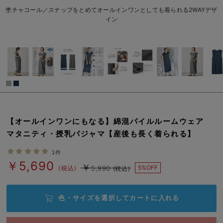
L/在庫あり
ネイビー
erbaviva（エルバビーバ）
杢チャコール／スナップをとめてオールインワンとしても着られる2WAYデザ
L/在庫あり
イン
安心の日本製。先輩ママが買ってよかった！本当に必要な出産準備品
￥5,690
カートに入れる
ハレの日に着るANGELIEBEのセレモニー
買って正解！高評価レビューアイテム
冬に可愛いニットがお得！
閉じる
親子コーデ｜ママとベビーにおすすめ！
【オールインワンにもなる】綿混パイルルームウェア
便利な育児家電
マタニティ・授乳パジャマ【産後も長く着られる】
Gift Selection 出産祝い
1件
￥5,690
￥
5%OFF
(税込)
5,990
(税込)
ロンパースはいつからいつまで使う？選ぶポイントも解説！
保育園・入園準備特集
色・サイズを選択して
カートに入れる
ファルスカ