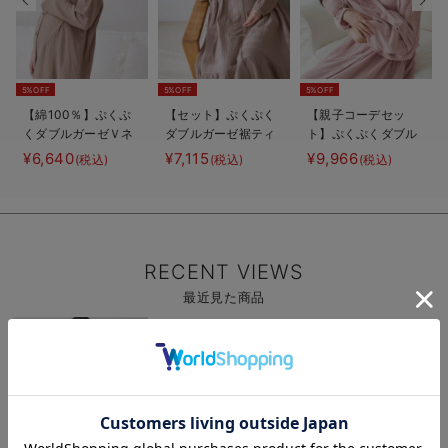
5%OFF
5%OFF
5%OFF
【綿100％】ぷくぷ
【セット】ぷくぷく
【親子コーデセッ
くダブルガーゼＶネ
ダブルガーゼ裾ティ
ト】ぷくぷくダブル
ックワンピ＆産前産
アード3WAYワンピ
ガーゼ裾ティアード
¥6,640
¥7,115
¥9,966
(税込)
(税込)
(税込)
後使えるレギンスパ
ース＆産後も使える
3WAYワンピース＆
ジャマ マタニテ
レギンスパジャマ
産前産後使えるレギ
ィ・授乳パジャマ
マタニティ・授乳パ
ンスパジャマ&2way
【親子コーデ可】
ジャマ
オール 出産準備
ギフト マタニテ
ィ・産後
RECENT VIEWS
最近見た商品
商
品
詳
細
を
見
お気に入り商品を確認する
る
お買い物を続ける
カートへ進む