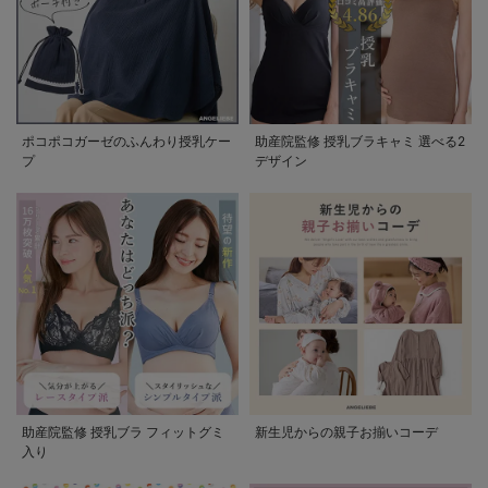
ポコポコガーゼのふんわり授乳ケー
助産院監修 授乳ブラキャミ 選べる2
プ
デザイン
助産院監修 授乳ブラ フィットグミ
新生児からの親子お揃いコーデ
入り