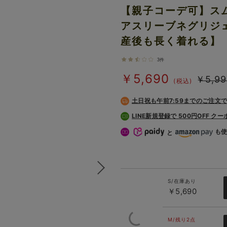
【親子コーデ可】ス
アスリーブネグリジ
産後も長く着れる】
3件
￥5,690
￥5,99
(税込)
土日祝も
午前7:59までのご注文
LINE新規登録で 500円OFF ク
も
と
S/在庫あり
￥5,690
M/残り2点