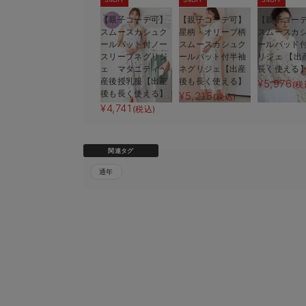
【親子コーデ可】
【親子コーデ可】
【親子コー
スムースカシュク
星柄・オリーブ柄
スムースカ
ールパット付ノー
スムースカシュク
ールパッド
スリーブネグリジ
ールパット付半袖
リジェ 【出
ェ マタニティ・
ネグリジェ【出産
長く使える
産後授乳服【出産
後も長く使える】
¥5,976
(税
後も長く使える】
¥5,215
(税込)
¥4,741
(税込)
関連タグ
通年
3