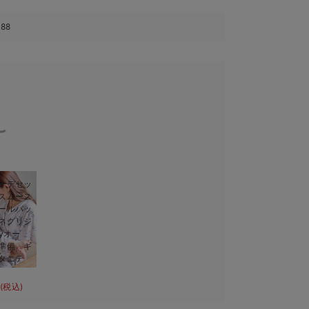
388
ーデセッ
スムース
ールパッ
ネグリジ
yオー
準備 ギ
タニテ
(税込)