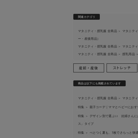
関連カテゴリ
マタニティ・授乳服 全商品
マタニティ
＞
ー・産後用品）
マタニティ・授乳服 全商品
マタニティ
＞
マタニティ・授乳服 全商品
授乳用品
＞
商品は以下にも掲載されています
マタニティ・授乳服 全商品
マタニティ
＞
特集
親子コーデ｜ママとベビーにおす
＞
特集
デザイン別で選ぶ♪♪ 妊婦さん
＞
ス」タイプ
特集
べとつく夏も、1枚でさらっと快適
＞