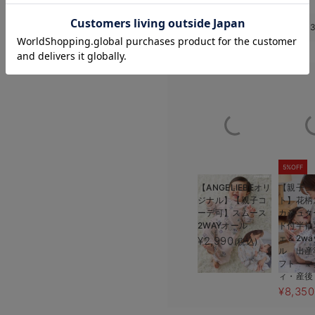
お気に入り商品を確認する
このアイテムのお気に入り登録数
親子コーデアイテム
スムースカ
【親子コーデ可】星柄・オリ
【親子コーデ可】スムースカ
付ノースリ
ーブ柄スムースカシュクール
シュクールパッド付ネグリジ
5%OFF
5%OFF
マタニテ
パット付半袖ネグリジェ【出
ェ 【出産後も長く使える】
出産後も長
産後も長く使える】
¥5,215
¥5,976
(税込)
(税込)
5%OFF
【ANGELIEBEオリ
【親子コ
ジナル】【親子コ
ト】花柄
ーデ可】スムース
カシュク
2WAYオール
ド付半袖
ェ＆2wa
¥2,990
(税込)
ル 出産
フト マ
ィ・産後
¥8,350