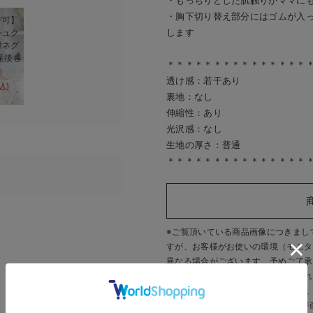
・もっちりとした肌触りがママに
・胸下切り替え部分にはゴムが入
デ可】
します
シュク
付ネグ
産後も
＊＊＊＊＊＊＊＊＊＊＊＊＊＊＊
】
透け感：若干あり
込)
裏地：なし
伸縮性：あり
光沢感：なし
生地の厚さ：普通
＊＊＊＊＊＊＊＊＊＊＊＊＊＊＊
お買い物を続ける
カートへ進む
RELATED ITEMS
関連商品
※ご覧頂いている商品画像につきまし
すが、
お客様がお使いの環境（モニタ
3
3
異なる場合がございます。予めご了承
また、商品の機能説明の為、完売され
す。 販売中のカラーにつきましては
いいたします。
※商品画像・イメージ