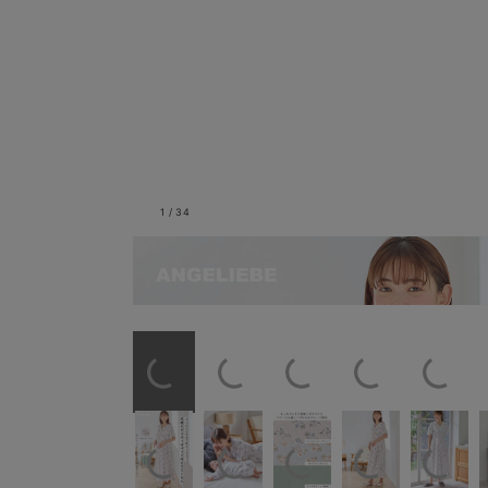
1
/
34
花柄ネグリジェはパッド付き