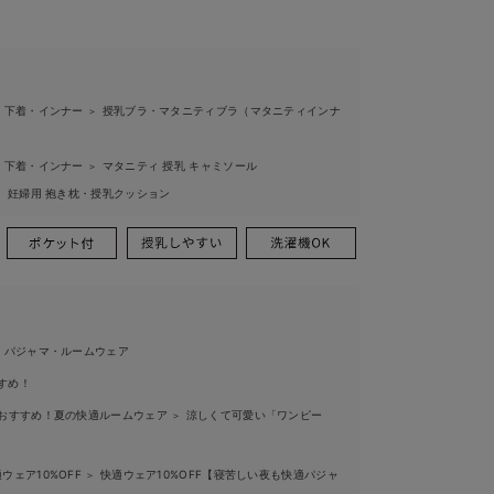
 下着・インナー
授乳ブラ・マタニティブラ（マタニティインナ
＞
 下着・インナー
マタニティ 授乳 キャミソール
＞
妊婦用 抱き枕・授乳クッション
＞
 パジャマ・ルームウェア
すめ！
におすすめ！夏の快適ルームウェア
涼しくて可愛い「ワンピー
＞
ウェア10%OFF
快適ウェア10%OFF【寝苦しい夜も快適パジャ
＞