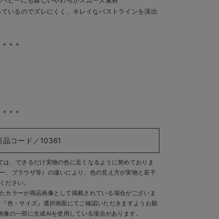
もベビーにも嬉しいやわらかスムース素材
っているのでズレにくく、キレイなバストラインを演出
＊＊＊＊
＊＊＊＊
商品コード／10361
ては、できるだけ実物の色に近くなるように努めておりま
ー、ブラウザ等）の違いにより、色の見え方が実物と若干
ください。
たカラーが商品画像として掲載されている場合がございま
、『色・サイズ』選択画面にてご確認いただきますようお願
画像の一部に生成AIを使用している場合があります。