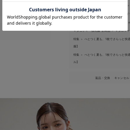
お気に入り商品を確認する
特集
春のマタニティワンピース特集
＞
＞
特集
買って正解！高評価レビューアイ
＞
特集
セレモニーも通勤もOK！春のフ
＞
マタニティ・授乳服 全商品
マタニティ
＞
特集
べとつく夏も、1枚でさらっと快適
＞
ンパースカ
服】
・授乳服
える】
特集
べとつく夏も、1枚でさらっと快適
＞
ル】
返品・交換
キャンセル