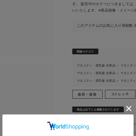
す。 販売中のカラーにつきましては
いいたします。
※商品画像・イメージ
このアイテムのお気に入り登録数
関連カテゴリ
マタニティ・授乳服 全商品
マタニテ
＞
お買い物を続ける
カートへ進む
マタニティ・授乳服 全商品
マタニテ
＞
マタニティ・授乳服 全商品
マタニテ
＞
RELATED ITEMS
関連商品
商品は以下にも掲載されています
マタニティ・授乳服 全商品
マタニテ
＞
特集
春のマタニティワンピース特集
＞
＞