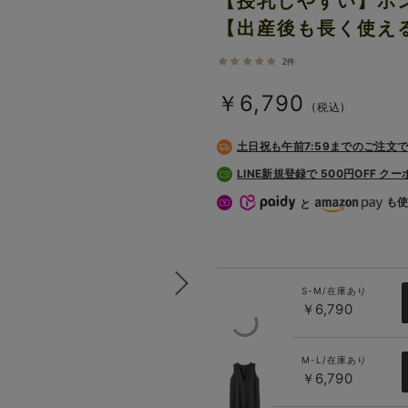
【授乳しやすい】ポ
【出産後も長く使え
2件
￥6,790
(税込)
土日祝も
午前7:59までのご注文
LINE新規登録で 500円OFF ク
も
と
S-M/在庫あり
￥6,790
M-L/在庫あり
杢チャコー
￥6,790
ル