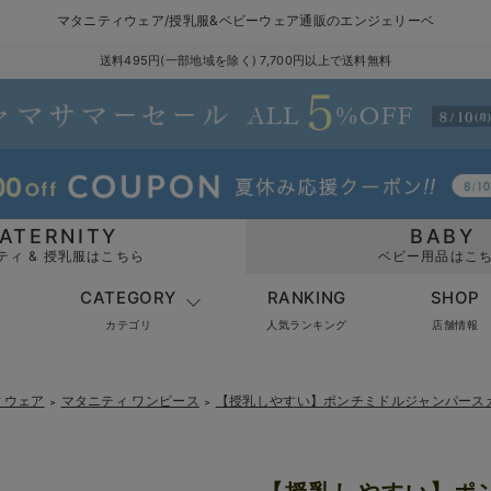
マタニティウェア/授乳服&ベビーウェア通販のエンジェリーベ
送料495円(一部地域を除く) 7,700円以上で送料無料
ATERNITY
BABY
ティ & 授乳服はこちら
ベビー用品はこ
CATEGORY
RANKING
SHOP
カテゴリ
人気ランキング
店舗情報
ィウェア
マタニティ ワンピース
【授乳しやすい】ポンチミドルジャンパース
＞
＞