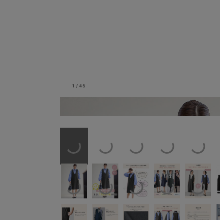
1
/
45
杢チャコール