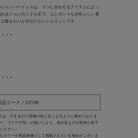
のジャンパードレスは、インに合わせるアイテムによっ
隠れるくらいのミドル丈で、エレガントな女性らしい着
、お腹まわりが目立たないシルエットです。
＊＊＊＊
＊＊＊＊
商品コード／22196
ては、できるだけ実物の色に近くなるように努めておりま
ー、ブラウザ等）の違いにより、色の見え方が実物と若干
ください。
たカラーが商品画像として掲載されている場合がございま