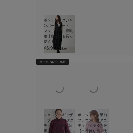
ポンチロングジャ
ンパースカート
マタニティ・授乳
服【出産後も長く
使える】
¥6,990
(税込)
コーディネート商品
1
ショルダーギャザ
ボウタイ付き半袖
ーブラウス マタニ
ブラウス マタニ
ティ・授乳服【出
ティ・産後授乳服
産後も長く使え
【出産後も長く使