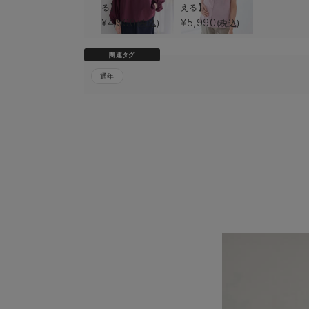
る】
える】
¥4,990
¥5,990
(税込)
(税込)
関連タグ
通年
ポンチロングジャ
ート マタニティ
【出産後も長く使
¥6,990
(税込)