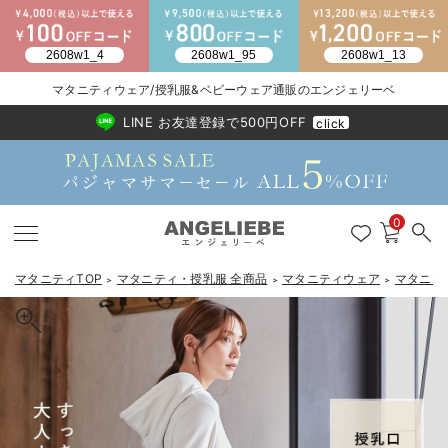
マタニティウェア/授乳服&ベビーウェア通販のエンジェリーベ
2026/NewArrival
送料495円(一部地域を除く) 7,700円以上で送料無料
LINE お友達登録で500円OFF
click
0
マタニティTOP
マタニティ・授乳服 全商品
マタニティウェア
マタニテ
＞
＞
＞
戻る
戻る
戻る
戻る
戻る
戻る
戻る
戻る
戻る
戻る
戻る
戻る
戻る
戻る
戻る
戻る
戻る
戻る
戻る
戻る
戻る
戻る
戻る
戻る
戻る
戻る
戻る
戻る
戻る
戻る
戻る
マタニティウェア全て
マタニティ 下着・インナー全て
授乳服全て
マタニティ フォーマル全て
授乳用品全て
マタニティレッグウェア全て
マタニティ ボディケア全て
アウトレット全て
特集全て
再入荷全て
送料無料アイテム全て
ブラキャミ おまとめ
【37周年祭セール】
気温差別オススメアイ
マタニティウェア お
こだわりの履き心地！
出産準備応援割全て
春のマタニティワンピ
Gift Selection 
冬の冷え対策インナー
入院準備の持ち物チェ
冬のあったか特集全て
マタニティ ワンピース
授乳ワンピース
マタニティ スーツ
妊婦用 抱き枕・授乳クッション
マタニティストッキング・タイツ
妊娠線クリーム
【アウトレット】ワンピース
抗菌防臭加工
再入荷｜インナー
授乳ブラ・マタニティブラ（マタニティインナー・産後用品）
ワンピース
【37周年祭セール】2
【15℃】3月下旬～
動きやすく着回しでき
強撚スムース(コスパ
【おまとめ割】パジャ
カジュアル
ジャケット派
マタニティパジャマ
【オフィスカジュアル
レギンスタイプ
【フォーマル】ワンピ
【ベビー】長袖
ハンカチ
快適ウェア10%OFF
セットアップ・ レイ
〜3,000円（税込）
薄くてあったか
入院してすぐ使うグッ
【冬のあったか特集】