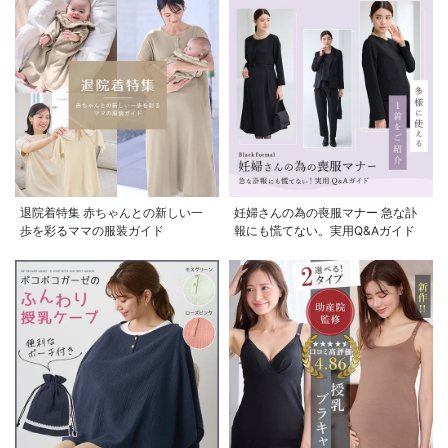
退院着特集 赤ちゃんとの新しい一
妊婦さんの為の喪服マナー 急な訃
歩を彩るママの服装ガイド
報にも慌てない。実用Q&Aガイド