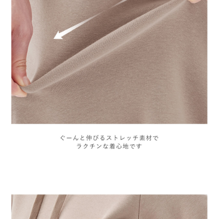
お買い物を続ける
カートへ進む
RELATED ITEMS
関連商品
5
5
5
【極暖】裏シャギ
【極暖】裏シャギ
【極暖】裏シャギ
ーあったかワイド
ーパーカーあった
ーあったかフレア
マキシワンピー
かワンピース マ
スカート マタニ