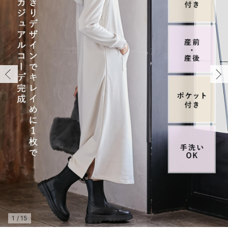
マタニティ パンツ
マタニティ ショーツ
授乳トップス
マタニティ オフィス 通勤服
授乳 ケープ
マタニティレギンス
【アウトレット】トップス・授乳トップス
透け防止
再入荷｜アウター
トップス
【37周年祭セール】4
【〜10℃】3月中旬
涼しくて可愛い「ワン
デニム
きれいめトップス派
マタニティインナー
【オフィスカジュアル
パンツタイプ
【フォーマル】ボトム
【ベビー】半袖
2WAYオール
Aライン ・フレアワ
〜5,000円（税込）
綿混素材
赤ちゃんへ使うもの
【冬のあったか特集】
マタニティ スカート
妊婦帯・腹帯・産前ガードル
マタニティ ドレス（結婚式・お呼ばれ）
【アウトレット】ボトムス
見えてもカワイイ
パンツ
レギンス
きれいめスカート派
ベビー
【フォーマル】トップ
【ベビー】グッズ
コンビ肌着
Iライン ・タイトシ
〜10,000円（税込）
腹巻・ひざ上パンツ
産後に使うグッズ
【冬のあったか特集】
マタニティ トップス
マタニティ 授乳 キャミソール
マタニティ フォーマル パンツ・ボトムス
【アウトレット】パジャマ
コットン素材
スカート
オフィス
きれいめ美脚パンツ派
短肌着
快適ウェア10%OFF
ジャンパースカート/
10,001円（税込）〜
保温&リカバリー
【冬のあったか特集】
マタニティ アウター（コート）・ママコート
産褥ショーツ
【アウトレット】インナー
冷房対策
パジャマ
ツィード派
セット
ワーク・オフィス
女の子におススメのギ
レギンス・タイツ
骨盤・マタニティベルト （妊娠中・産後）
【アウトレット】ベビー
接触冷感素材
インナー
MAX55%OFF ブラッ
王道シンプル派
カジュアル
男の子におススメのギ
カップ付きインナー
産後 ガードル インナー
Tシャツブラ
雑貨
セットアップ派
フォーマル / オケー
定番ギフト
あったか度◎
マタニティ 腹巻き
ブラトップ
ベビー
あったかアイテム｜ベ
もらって嬉しいギフト
裏起毛素材
親子セット
かわいくておもしろい
快適機能ウェア特集 トップス
何枚あっても嬉しいア
快適機能ウェア特集 ボトムス
長く使えるアイテム
快適機能ウェア特集 パジャマ
お部屋映えアイテム
1
/
15