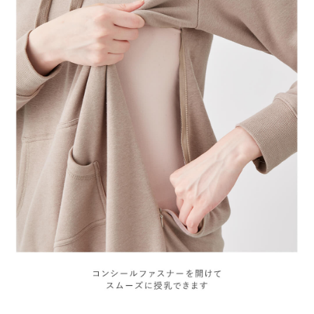
¥5,990
¥5,890
¥4,990
お気に入り商品を確認する
(税込)
(税込)
(税込)
ス マタニティ・
タニティ・授乳服
ティ・授乳服【出
授乳服【出産後も
産後も長く使え
長く使える】
る】
5
5
【極暖】裏シャギ
【極暖】裏シャギ
ーあったかフレア
ーあったかパーカ
マキシスカート
ー【出産後も長く
¥4,990
¥4,490
(税込)
(税込)
マタニティ・授乳
使える】
服【出産後も長く
使える】