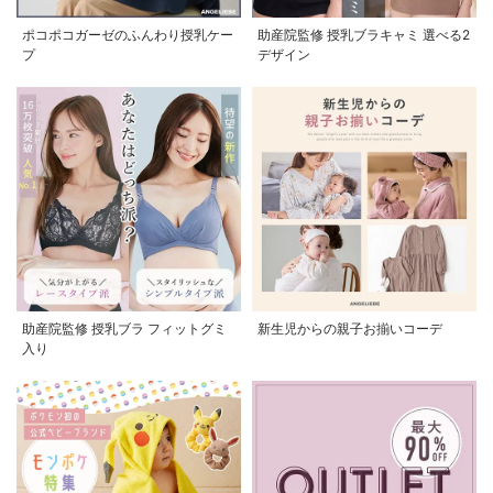
ポコポコガーゼのふんわり授乳ケー
助産院監修 授乳ブラキャミ 選べる2
プ
デザイン
助産院監修 授乳ブラ フィットグミ
新生児からの親子お揃いコーデ
入り