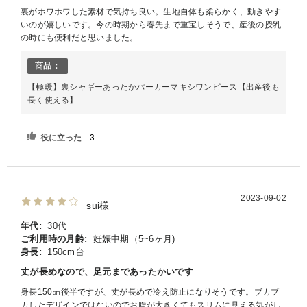
裏がホワホワした素材で気持ち良い。生地自体も柔らかく、動きやす
いのが嬉しいです。今の時期から春先まで重宝しそうで、産後の授乳
の時にも便利だと思いました。
商品：
【極暖】裏シャギーあったかパーカーマキシワンピース【出産後も
長く使える】
役に立った
3
2023-09-02
sui様
年代:
30代
ご利用時の月齢:
妊娠中期（5~6ヶ月)
身長:
150cm台
丈が長めなので、足元まであったかいです
身長150㎝後半ですが、丈が長めで冷え防止になりそうです。ブカブ
カしたデザインではないのでお腹が大きくてもスリムに見える気がし