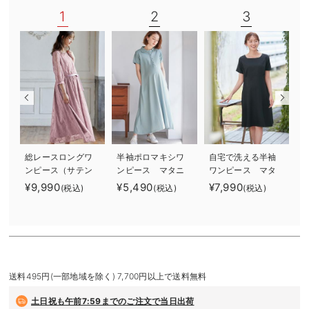
デロンギ
1
2
3
入院準備の持ち物チェック
総レースロングワ
半袖ポロマキシワ
自宅で洗える半袖
ンピース（サテン
ンピース マタニ
ワンピース マタ
リボンベルト
ティ・授乳服【出
ニティ・授乳服
¥9,990
¥5,490
¥7,990
¥
(税込)
(税込)
(税込)
付） マタニテ
産後も長く使え
【出産後も長く使
ィ・授乳服【出産
る】
える】
後も長く使える】
送料495円(一部地域を除く) 7,700円以上で送料無料
土日祝も
午前7:59までのご注文で当日出荷