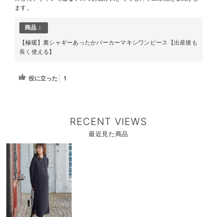
ます。
商品：
【極暖】裏シャギーあったかパーカーマキシワンピース【出産後も
長く使える】
役に立った
1
RECENT VIEWS
最近見た商品
商
品
詳
細
を
見
る