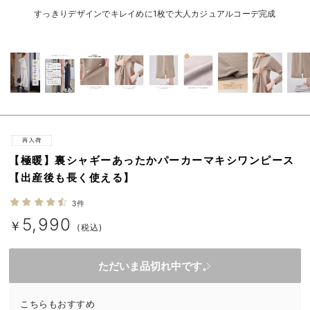
erbaviva（エルバビーバ）
すっきりデザインでキレイめに1枚で大人カジュアルコーデ完成
安心の日本製。先輩ママが買ってよかった！本当に必要な出産準備品
ハレの日に着るANGELIEBEのセレモニー
買って正解！高評価レビューアイテム
冬に可愛いニットがお得！
親子コーデ｜ママとベビーにおすすめ！
【極暖】裏シャギーあったかパーカーマキシワンピース
【出産後も長く使える】
便利な育児家電
3件
Gift Selection 出産祝い
5,990
￥
(税込)
ロンパースはいつからいつまで使う？選ぶポイントも解説！
ただいま品切れ中です。
保育園・入園準備特集
ファルスカ
こちらもおすすめ