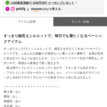
LINE新規登録で 500円OFF クーポンプレゼント
も使える。
と
アイテム説明
サイズ・詳細
すっきり細見えシルエットで、毎日でも着たくなるベーシッ
クアイテム
すっきりとしたIラインシルエットで、細見えを叶えてくれるパーカーワン
ピースです。ふわふわな肌触りが気持ちいい裏シャギー素材で、全身が毛布
に包まれているようなあたたかさ。コンシールファスナー付きで授乳もしや
すいので、産前から産後まで長く使えます。
・裾は両サイドにスリットが入っているので、マキシ丈でも歩きやすい
・フロントにカンガルーポケットをあしらい、メリハリのあるデザインに
・少し太めのドロストやシルバーの金具でキレイめに仕上げました
＊＊＊＊＊＊＊＊＊＊＊＊＊＊＊＊＊＊＊
透け感：なし
裏地：なし
伸縮性：あり
光沢感：なし