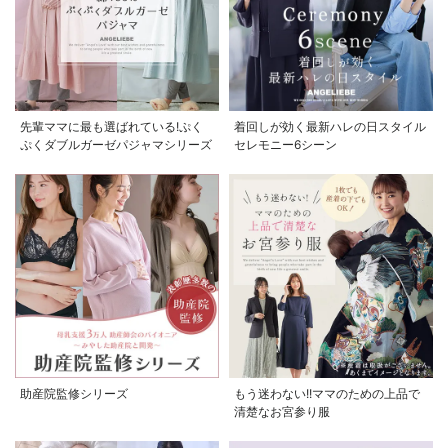
先輩ママに最も選ばれている!ぷく
着回しが効く最新ハレの日スタイル
ぷくダブルガーゼパジャマシリーズ
セレモニー6シーン
助産院監修シリーズ
もう迷わない!!ママのための上品で
清楚なお宮参り服