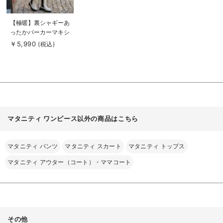
商
【極暖】裏シャギーあ
品
ったかパーカーマキシ
詳
細
ワンピース【出産後も
￥5,990
(税込)
を
長く使える】
見
る
マタニティ ワンピース以外の商品はこちら
マタニティ パンツ
マタニティ スカート
マタニティ トップス
マタニティ アウター（コート）・ママコート
その他