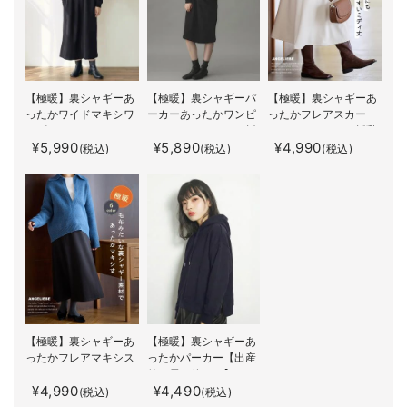
【極暖】裏シャギーあ
【極暖】裏シャギーパ
【極暖】裏シャギーあ
ったかワイドマキシワ
ーカーあったかワンピ
ったかフレアスカー
ンピース マタニテ
ース マタニティ・授
ト マタニティ・授乳
¥5,990
¥5,890
¥4,990
ィ・授乳服【出産後も
乳服
服【出産後も長く使え
(税込)
(税込)
(税込)
長く使える】
る】
【極暖】裏シャギーあ
【極暖】裏シャギーあ
ったかフレアマキシス
ったかパーカー【出産
カート マタニティ・
後も長く使える】
¥4,990
¥4,490
授乳服【出産後も長く
(税込)
(税込)
使える】