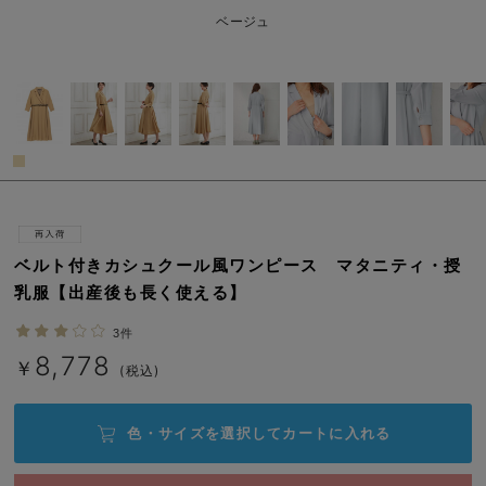
erbaviva（エルバビーバ）
ベージュ
安心の日本製。先輩ママが買ってよかった！本当に必要な出産準備品
ハレの日に着るANGELIEBEのセレモニー
買って正解！高評価レビューアイテム
冬に可愛いニットがお得！
親子コーデ｜ママとベビーにおすすめ！
ベルト付きカシュクール風ワンピース マタニティ・授
便利な育児家電
乳服【出産後も長く使える】
Gift Selection 出産祝い
3件
8,778
￥
(税込)
ロンパースはいつからいつまで使う？選ぶポイントも解説！
保育園・入園準備特集
色・サイズを選択して
カートに入れる
ファルスカ