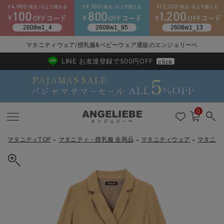
2026/NewArrival
送料495円(一部地域を除く) 7,700円以上で送料無料
マタニティウェア/授乳服&ベビーウェア通販のエンジェリーベ
LINE お友達登録で500円OFF
click
0
マタニティTOP
マタニティ・授乳服 全商品
マタニティウェア
マタニテ
＞
＞
＞
戻る
戻る
戻る
戻る
戻る
戻る
戻る
戻る
戻る
戻る
戻る
戻る
戻る
戻る
戻る
戻る
戻る
戻る
戻る
戻る
戻る
戻る
戻る
戻る
戻る
戻る
戻る
戻る
戻る
戻る
戻る
カートに入れる
マタニティウェア全て
マタニティ 下着・インナー全て
授乳服全て
マタニティ フォーマル全て
授乳用品全て
マタニティレッグウェア全て
マタニティ ボディケア全て
アウトレット全て
特集全て
再入荷全て
送料無料アイテム全て
ブラキャミ おまとめ
【37周年祭セール】
気温差別オススメアイ
マタニティウェア お
こだわりの履き心地！
出産準備応援割全て
春のマタニティワンピ
Gift Selection 
冬の冷え対策インナー
入院準備の持ち物チェ
冬のあったか特集全て
ベルト付きカシュクール風ワンピース マタニティ・授乳服【出産後
マタニティ ワンピース
授乳ワンピース
マタニティ スーツ
妊婦用 抱き枕・授乳クッション
マタニティストッキング・タイツ
妊娠線クリーム
【アウトレット】ワンピース
抗菌防臭加工
再入荷｜インナー
授乳ブラ・マタニティブラ（マタニティインナー・産後用品）
ワンピース
【37周年祭セール】2
【15℃】3月下旬～
動きやすく着回しでき
強撚スムース(コスパ
【おまとめ割】パジャ
カジュアル
ジャケット派
マタニティパジャマ
【オフィスカジュアル
レギンスタイプ
【フォーマル】ワンピ
【ベビー】長袖
ハンカチ
快適ウェア10%OFF
セットアップ・ レイ
〜3,000円（税込）
薄くてあったか
入院してすぐ使うグッ
【冬のあったか特集】
も長く使える】