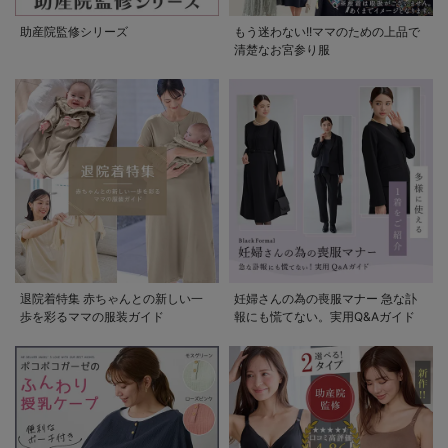
助産院監修シリーズ
もう迷わない!!ママのための上品で
清楚なお宮参り服
退院着特集 赤ちゃんとの新しい一
妊婦さんの為の喪服マナー 急な訃
歩を彩るママの服装ガイド
報にも慌てない。実用Q&Aガイド