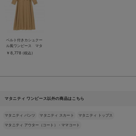
見
る
商
ベルト付きカシュクー
品
ル風ワンピース マタ
詳
細
ニティ・授乳服【出産
￥8,778
(税込)
を
後も長く使える】
見
る
マタニティ ワンピース以外の商品はこちら
マタニティ パンツ
マタニティ スカート
マタニティ トップス
マタニティ アウター（コート）・ママコート