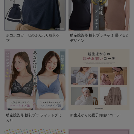
ポコポコガーゼのふんわり授乳ケー
助産院監修 授乳ブラキャミ 選べる2
プ
デザイン
助産院監修 授乳ブラ フィットグミ
新生児からの親子お揃いコーデ
入り