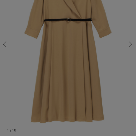
マタニティ パンツ
マタニティ ショーツ
授乳トップス
マタニティ オフィス 通勤服
授乳 ケープ
マタニティレギンス
【アウトレット】トップス・授乳トップス
透け防止
再入荷｜アウター
トップス
【37周年祭セール】4
【〜10℃】3月中旬
涼しくて可愛い「ワン
デニム
きれいめトップス派
マタニティインナー
【オフィスカジュアル
パンツタイプ
【フォーマル】ボトム
【ベビー】半袖
2WAYオール
Aライン ・フレアワ
〜5,000円（税込）
綿混素材
赤ちゃんへ使うもの
【冬のあったか特集】
S-M/在庫あり
マタニティ スカート
妊婦帯・腹帯・産前ガードル
マタニティ ドレス（結婚式・お呼ばれ）
【アウトレット】ボトムス
見えてもカワイイ
パンツ
レギンス
きれいめスカート派
ベビー
【フォーマル】トップ
【ベビー】グッズ
コンビ肌着
Iライン ・タイトシ
〜10,000円（税込）
腹巻・ひざ上パンツ
産後に使うグッズ
【冬のあったか特集】
S-M/在庫あり
￥8,778
マタニティ トップス
マタニティ 授乳 キャミソール
マタニティ フォーマル パンツ・ボトムス
【アウトレット】パジャマ
コットン素材
スカート
オフィス
きれいめ美脚パンツ派
短肌着
快適ウェア10%OFF
ジャンパースカート/
10,001円（税込）〜
保温&リカバリー
【冬のあったか特集】
カートに入れる
マタニティ アウター（コート）・ママコート
産褥ショーツ
【アウトレット】インナー
冷房対策
パジャマ
ツィード派
セット
ワーク・オフィス
女の子におススメのギ
レギンス・タイツ
M-L/在庫なし
ベージュ
骨盤・マタニティベルト （妊娠中・産後）
【アウトレット】ベビー
接触冷感素材
インナー
MAX55%OFF ブラッ
王道シンプル派
カジュアル
男の子におススメのギ
カップ付きインナー
M-L/在庫なし
￥8,778
産後 ガードル インナー
Tシャツブラ
雑貨
セットアップ派
フォーマル / オケー
定番ギフト
あったか度◎
売り切れ
マタニティ 腹巻き
ブラトップ
ベビー
あったかアイテム｜ベ
もらって嬉しいギフト
裏起毛素材
親子セット
かわいくておもしろい
閉じる
快適機能ウェア特集 トップス
何枚あっても嬉しいア
快適機能ウェア特集 ボトムス
長く使えるアイテム
快適機能ウェア特集 パジャマ
お部屋映えアイテム
1
/
10