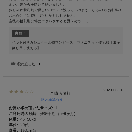
まい、裏から手縫いで繕いました。
おしゃれ着洗剤で優しいコースで洗ってこのようになるのでは普段の
お出かけには使いづらいかもしれません。
産後の授乳期は特にバタバタすると思うので･･･。
商品：
ベルト付きカシュクール風ワンピース マタニティ・授乳服【出産
後も長く使える】
役に立った
1
2020-06-16
ご購入者様
購入確認済み
お買い求め頂いたサイズ:
L
ご利用時の月齢:
妊娠中期（5~6ヶ月)
体重:
46~50kg
年代:
20代
身長:
160cm台