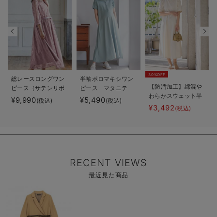
30%OFF
総レースロングワン
半袖ポロマキシワン
【防汚加工】綿混や
ピース（サテンリボ
ピース マタニテ
わらかスウェット半
ンベルト付） マタ
ィ・授乳服【出産後
¥9,990
¥5,490
(税込)
(税込)
袖フレアワンピー
ニティ・授乳服【出
も長く使える】
¥3,492
(税込)
ス マタニティ・産
産後も長く使える】
後【出産後も長く使
える】
RECENT VIEWS
最近見た商品
商
品
詳
細
を