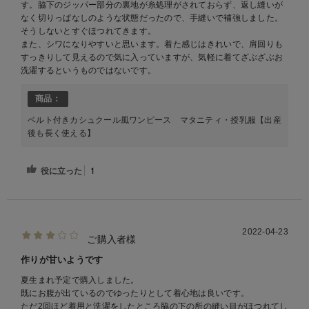
す。脇下のジッパー部分の裏地が糸処理がされておらず、返し縫いが
なく切りっぱなしのような状態だったので、手縫いで補強しました。
そうしないとすぐほつれてきます。
また、シワになりやすいと思います。着た感じはきれいで、肩回りも
すっきりして見えるので気に入っていますが、気軽に着てざぶざぶお
洗濯するというものではないです。
商品：
ベルト付きカシュクール風ワンピース マタニティ・授乳服【出産
後も長く使える】
役に立った
1
2022-04-23
ご購入者様
作りが甘いようです
夏生まれ予定で購入しました。
既にお腹が出ているのでゆったりとして着心地は良いです。
ただ2回ほど着用と洗濯をしたところ脇の下の所の縫い目がほつれてし