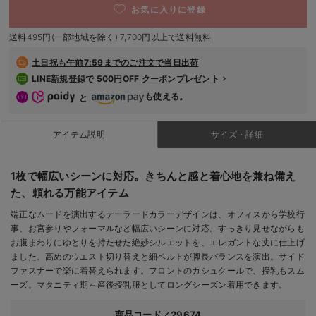
お気に入りに登録
デロンギ
送料495円(一部地域を除く) 7,700円以上で送料無料
入院準備の持ち物チェック
土日祝も
午前7:59までのご注文で当日出荷
LINE新規登録で 500円OFF クーポンプレゼント
も使える。
と
アイテム説明
サイズ・詳細
1枚で幅広いシーンに対応。きちんと感と着心地を兼ね備え
た、頼れる万能アイテム
端正なムードを演出するテーラードカラーデザインは、オフィスから学校行
事、お宮参りやフォーマルなど幅広いシーンに対応。すっきり見せながらも
お腹まわりにゆとりを持たせた絶妙シルエットを、エレガントな丈に仕上げ
ました。高めのウエスト切り替えと細ベルトが脚長バランスを演出。サイド
ファスナーで楽に着替えられます。フロントのカシュクールで、授乳もスム
ーズ。マタニティ期～産後授乳服としてロングシーズン着用できます。
商品コード／29674