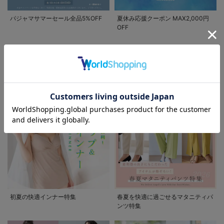
パジャマサマーセール全品5%OFF
夏休み応援クーポン MAX2,000円
OFF
FEATURE
マタニティウェア/授乳服/
マタニティ用品に関する特集
お気に入り商品を確認する
お買い物を続ける
カートへ進む
初夏の快適インナー特集
春夏を快適に過ごせるマタニティパ
ンツ特集