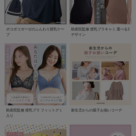
ポコポコガーゼのふんわり授乳ケー
助産院監修 授乳ブラキャミ 選べる2
プ
デザイン
助産院監修 授乳ブラ フィットグミ
新生児からの親子お揃いコーデ
入り