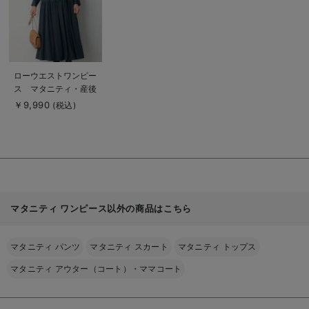
商
ローウエストワンピー
品
ス マタニティ・産後
詳
細
授乳服【出産後も長く
￥9,990
(税込)
を
使える】
見
る
マタニティ ワンピース以外の商品はこちら
マタニティ パンツ
マタニティ スカート
マタニティ トップス
マタニティ アウター（コート）・ママコート