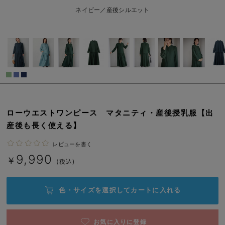
L/在庫あり
ブルー
erbaviva（エルバビーバ）
ネイビー／産後シルエット
L/在庫あり
安心の日本製。先輩ママが買ってよかった！本当に必要な出産準備品
￥9,990
カートに入れる
ハレの日に着るANGELIEBEのセレモニー
買って正解！高評価レビューアイテム
M/在庫あり
冬に可愛いニットがお得！
M/在庫あり
親子コーデ｜ママとベビーにおすすめ！
ローウエストワンピース マタニティ・産後授乳服【出
￥9,990
産後も長く使える】
便利な育児家電
カートに入れる
レビューを書く
Gift Selection 出産祝い
L/残り1点
ネイビー
9,990
￥
(税込)
L/残り1点
ロンパースはいつからいつまで使う？選ぶポイントも解説！
￥9,990
色・サイズを選択して
カートに入れる
保育園・入園準備特集
カートに入れる
ファルスカ
お気に入りに登録