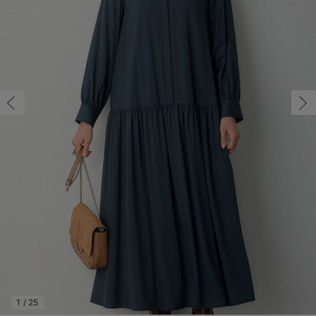
マタニティ パンツ
マタニティ ショーツ
授乳トップス
マタニティ オフィス 通勤服
授乳 ケープ
マタニティレギンス
【アウトレット】トップス・授乳トップス
透け防止
再入荷｜アウター
トップス
【37周年祭セール】4
【〜10℃】3月中旬
涼しくて可愛い「ワン
デニム
きれいめトップス派
マタニティインナー
【オフィスカジュアル
パンツタイプ
【フォーマル】ボトム
【ベビー】半袖
2WAYオール
Aライン ・フレアワ
〜5,000円（税込）
綿混素材
赤ちゃんへ使うもの
【冬のあったか特集】
M/在庫あり
マタニティ スカート
妊婦帯・腹帯・産前ガードル
マタニティ ドレス（結婚式・お呼ばれ）
【アウトレット】ボトムス
見えてもカワイイ
パンツ
レギンス
きれいめスカート派
ベビー
【フォーマル】トップ
【ベビー】グッズ
コンビ肌着
Iライン ・タイトシ
〜10,000円（税込）
腹巻・ひざ上パンツ
産後に使うグッズ
【冬のあったか特集】
M/在庫あり
￥9,990
マタニティ トップス
マタニティ 授乳 キャミソール
マタニティ フォーマル パンツ・ボトムス
【アウトレット】パジャマ
コットン素材
スカート
オフィス
きれいめ美脚パンツ派
短肌着
快適ウェア10%OFF
ジャンパースカート/
10,001円（税込）〜
保温&リカバリー
【冬のあったか特集】
カートに入れる
マタニティ アウター（コート）・ママコート
産褥ショーツ
【アウトレット】インナー
冷房対策
パジャマ
ツィード派
セット
ワーク・オフィス
女の子におススメのギ
レギンス・タイツ
L/在庫あり
グリーン
骨盤・マタニティベルト （妊娠中・産後）
【アウトレット】ベビー
接触冷感素材
インナー
MAX55%OFF ブラッ
王道シンプル派
カジュアル
男の子におススメのギ
カップ付きインナー
L/在庫あり
￥9,990
産後 ガードル インナー
Tシャツブラ
雑貨
セットアップ派
フォーマル / オケー
定番ギフト
あったか度◎
カートに入れる
マタニティ 腹巻き
ブラトップ
ベビー
あったかアイテム｜ベ
もらって嬉しいギフト
裏起毛素材
親子セット
かわいくておもしろい
M/在庫あり
快適機能ウェア特集 トップス
何枚あっても嬉しいア
M/在庫あり
￥9,990
快適機能ウェア特集 ボトムス
長く使えるアイテム
カートに入れる
快適機能ウェア特集 パジャマ
お部屋映えアイテム
1
/
25