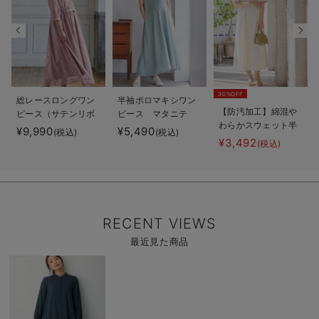
30%OFF
総レースロングワン
半袖ポロマキシワン
【防汚加工】綿混や
ピース（サテンリボ
ピース マタニテ
わらかスウェット半
ンベルト付） マタ
ィ・授乳服【出産後
¥9,990
¥5,490
(税込)
(税込)
袖フレアワンピー
ニティ・授乳服【出
も長く使える】
¥3,492
(税込)
ス マタニティ・産
産後も長く使える】
後【出産後も長く使
える】
RECENT VIEWS
最近見た商品
商
品
詳
細
を
見
る