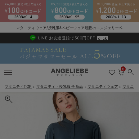
2026/NewArrival
送料495円(一部地域を除く) 7,700円以上で送料無料
マタニティウェア/授乳服&ベビーウェア通販のエンジェリーベ
LINE お友達登録で500円OFF
click
0
マタニティTOP
マタニティ・授乳服 全商品
マタニティウェア
マタニテ
＞
＞
＞
戻る
戻る
戻る
戻る
戻る
戻る
戻る
戻る
戻る
戻る
戻る
戻る
戻る
戻る
戻る
戻る
戻る
戻る
戻る
戻る
戻る
戻る
戻る
戻る
戻る
戻る
戻る
戻る
戻る
戻る
戻る
カートに入れる
マタニティウェア全て
マタニティ 下着・インナー全て
授乳服全て
マタニティ フォーマル全て
授乳用品全て
マタニティレッグウェア全て
マタニティ ボディケア全て
アウトレット全て
特集全て
再入荷全て
送料無料アイテム全て
ブラキャミ おまとめ
【37周年祭セール】
気温差別オススメアイ
マタニティウェア お
こだわりの履き心地！
出産準備応援割全て
春のマタニティワンピ
Gift Selection 
冬の冷え対策インナー
入院準備の持ち物チェ
冬のあったか特集全て
ローウエストワンピース マタニティ・産後授乳服【出産後も長く使
マタニティ ワンピース
授乳ワンピース
マタニティ スーツ
妊婦用 抱き枕・授乳クッション
マタニティストッキング・タイツ
妊娠線クリーム
【アウトレット】ワンピース
抗菌防臭加工
再入荷｜インナー
授乳ブラ・マタニティブラ（マタニティインナー・産後用品）
ワンピース
【37周年祭セール】2
【15℃】3月下旬～
動きやすく着回しでき
強撚スムース(コスパ
【おまとめ割】パジャ
カジュアル
ジャケット派
マタニティパジャマ
【オフィスカジュアル
レギンスタイプ
【フォーマル】ワンピ
【ベビー】長袖
ハンカチ
快適ウェア10%OFF
セットアップ・ レイ
〜3,000円（税込）
薄くてあったか
入院してすぐ使うグッ
【冬のあったか特集】
える】