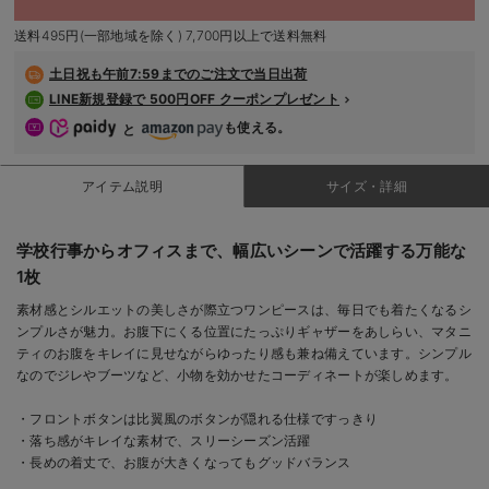
デロンギ
送料495円(一部地域を除く) 7,700円以上で送料無料
閉じる
入院準備の持ち物チェック
土日祝も
午前7:59までのご注文で当日出荷
LINE新規登録で 500円OFF クーポンプレゼント
も使える。
と
アイテム説明
サイズ・詳細
学校行事からオフィスまで、幅広いシーンで活躍する万能な
1枚
素材感とシルエットの美しさが際立つワンピースは、毎日でも着たくなるシ
ンプルさが魅力。お腹下にくる位置にたっぷりギャザーをあしらい、マタニ
ティのお腹をキレイに見せながらゆったり感も兼ね備えています。シンプル
なのでジレやブーツなど、小物を効かせたコーディネートが楽しめます。
・フロントボタンは比翼風のボタンが隠れる仕様ですっきり
・落ち感がキレイな素材で、スリーシーズン活躍
・長めの着丈で、お腹が大きくなってもグッドバランス