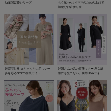
助産院監修シリーズ
もう迷わない!!ママのための上品で
清楚なお宮参り服
退院着特集 赤ちゃんとの新しい一
妊婦さんの為の喪服マナー 急な訃
歩を彩るママの服装ガイド
報にも慌てない。実用Q&Aガイド